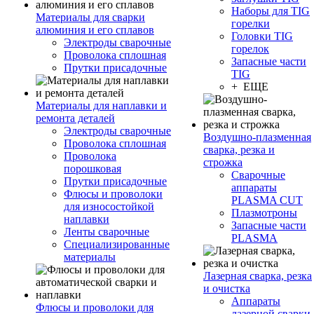
Наборы для TIG
Материалы для сварки
горелки
алюминия и его сплавов
Головки TIG
Электроды сварочные
горелок
Проволока сплошная
Запасные части
Прутки присадочные
TIG
+ ЕЩЕ
Материалы для наплавки и
ремонта деталей
Электроды сварочные
Воздушно-плазменная
Проволока сплошная
сварка, резка и
Проволока
строжка
порошковая
Сварочные
Прутки присадочные
аппараты
Флюсы и проволоки
PLASMA CUT
для износостойкой
Плазмотроны
наплавки
Запасные части
Ленты сварочные
PLASMA
Специализированные
материалы
Лазерная сварка, резка
и очистка
Аппараты
Флюсы и проволоки для
лазерной сварки