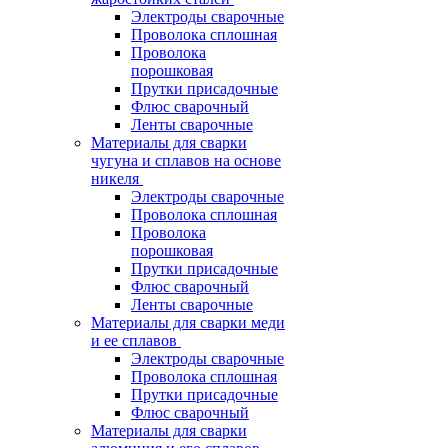
Электроды сварочные
Проволока сплошная
Проволока
порошковая
Прутки присадочные
Флюс сварочный
Ленты сварочные
Материалы для сварки
чугуна и сплавов на основе
никеля
Электроды сварочные
Проволока сплошная
Проволока
порошковая
Прутки присадочные
Флюс сварочный
Ленты сварочные
Материалы для сварки меди
и ее сплавов
Электроды сварочные
Проволока сплошная
Прутки присадочные
Флюс сварочный
Материалы для сварки