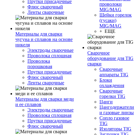
Прутки присадочные
проволоки
Флюс сварочный
MIG/MAG
Ленты сварочные
Шейки горелок
(гусаки)
MIG/MAG
+ ЕЩЕ
Материалы для сварки
чугуна и сплавов на основе
никеля
Электроды сварочные
Сварочное
Проволока сплошная
оборудование для TIG
Проволока
сварки
порошковая
Сварочные
Прутки присадочные
аппараты TIG
Флюс сварочный
Блоки
Ленты сварочные
охлаждения
Сварочные
горелки TIG
Материалы для сварки меди
Цанги
и ее сплавов
Цангодержатели
Электроды сварочные
и газовые линзы
Проволока сплошная
Сопло газовое
Прутки присадочные
TIG
Флюс сварочный
Изоляторы TIG
Заглушки TIG