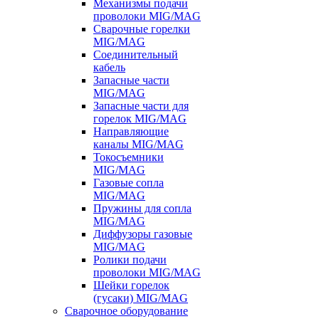
Механизмы подачи
проволоки MIG/MAG
Сварочные горелки
MIG/MAG
Соединительный
кабель
Запасные части
MIG/MAG
Запасные части для
горелок MIG/MAG
Направляющие
каналы MIG/MAG
Токосъемники
MIG/MAG
Газовые сопла
MIG/MAG
Пружины для сопла
MIG/MAG
Диффузоры газовые
MIG/MAG
Ролики подачи
проволоки MIG/MAG
Шейки горелок
(гусаки) MIG/MAG
Сварочное оборудование