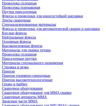
Проволока сплошная
Проволока порошковая
Прутки присадочные
Флюсы и проволоки для износостойкой наплавки
Ленты сварочные
Специализированные материалы
Флюсы и проволоки для автоматической сварки и наплавки
Кислые флюсы
Нейтральные флюсы
Основные флюсы
Высокоосновные флюсы
Материалы для сварки титана
Проволока сплошная
Присадочные прутки
Материалы специального назначения
Строжка и резка
Припои
Припои оловянно-свинцовые
Припои высокотехнологичные
Олово и баббит
Сварочное оборудование
Сварочное оборудование для MMA сварки
Сварочные аппараты MMA
Запасные части MMA
Сварочное оборудование для MIG/MAG сварки