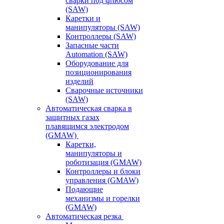
сварки под флюсом
(SAW)
Каретки и
манипуляторы (SAW)
Контроллеры (SAW)
Запасные части
Automation (SAW)
Оборудование для
позиционирования
изделий
Сварочные источники
(SAW)
Автоматическая сварка в
защитных газах
плавящимся электродом
(GMAW)
Каретки,
манипуляторы и
роботизация (GMAW)
Контроллеры и блоки
управления (GMAW)
Подающие
механизмы и горелки
(GMAW)
Автоматическая резка