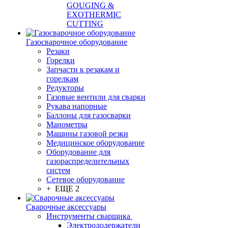
GOUGING &
EXOTHERMIC
CUTTING
Газосварочное оборудование
Резаки
Горелки
Запчасти к резакам и
горелкам
Редукторы
Газовые вентили для сварки
Рукава напорные
Баллоны для газосварки
Манометры
Машины газовой резки
Медицинское оборудование
Оборудование для
газораспределительных
систем
Сетевое оборудование
+ ЕЩЕ 2
Сварочные аксессуары
Инструменты сварщика
Электрододержатели