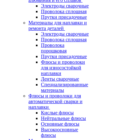
алюминия и его сплавов
Электроды сварочные
Проволока сплошная
Прутки присадочные
Материалы для наплавки и
ремонта деталей
Электроды сварочные
Проволока сплошная
Проволока
порошковая
Прутки присадочные
Флюсы и проволоки
для износостойкой
наплавки
Ленты сварочные
Специализированные
материалы
Флюсы и проволоки для
автоматической сварки и
наплавки
Кислые флюсы
Нейтральные флюсы
Основные флюсы
Высокоосновные
флюсы