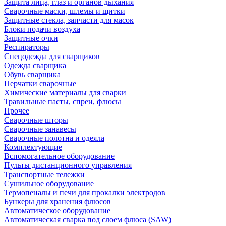
Защита лица, глаз и органов дыхания
Сварочные маски, шлемы и щитки
Защитные стекла, запчасти для масок
Блоки подачи воздуха
Защитные очки
Респираторы
Спецодежда для сварщиков
Одежда сварщика
Обувь сварщика
Перчатки сварочные
Химические материалы для сварки
Травильные пасты, спреи, флюсы
Прочее
Сварочные шторы
Сварочные занавесы
Сварочные полотна и одеяла
Комплектующие
Вспомогательное оборудование
Пульты дистанционного управления
Транспортные тележки
Сушильное оборудование
Термопеналы и печи для прокалки электродов
Бункеры для хранения флюсов
Автоматическое оборудование
Автоматическая сварка под слоем флюса (SAW)