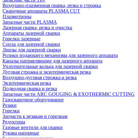
Воздушно-плазменная сварка, резка и строжка
Сварочные аппараты PLASMA CUT
Плазмотроны
Запасные части PLASMA
Лазерная сварка, резка и очистка
Аппараты лазерной сварки
Горелки лазерные
Сопла для лазерной сварки
Линзы для лазерной сварки
Ролики подающего механизма для лазерного аппарата
Каналы направляющие для лазерного аппарата
Уплотнительные кольца для лазерной сварки
Дуговая строжка и экзотермическая резка
Воздушно-дуговая строжка и резка
Экзотермическая резка
Подводная сварка и резка
Запасные части ARC GOUGING & EXOTHERMIC CUTTING
Газосварочное оборудование
Резаки
Горелки
Запчасти к резакам и горелкам
Редукторы
Газовые вентили для сварки
Рукава напорные