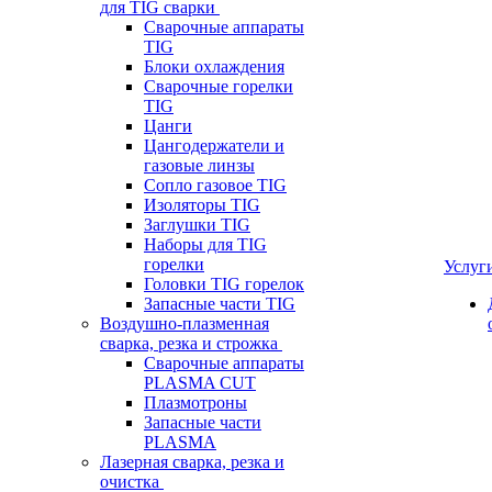
для TIG сварки
Сварочные аппараты
TIG
Блоки охлаждения
Сварочные горелки
TIG
Цанги
Цангодержатели и
газовые линзы
Сопло газовое TIG
Изоляторы TIG
Заглушки TIG
Наборы для TIG
горелки
Услуг
Головки TIG горелок
Запасные части TIG
Воздушно-плазменная
сварка, резка и строжка
Сварочные аппараты
PLASMA CUT
Плазмотроны
Запасные части
PLASMA
Лазерная сварка, резка и
очистка