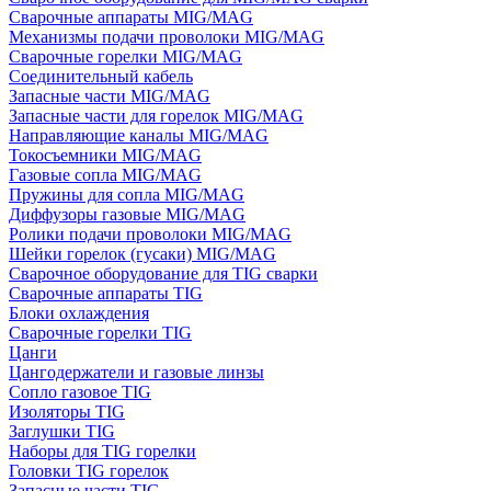
Сварочные аппараты MIG/MAG
Механизмы подачи проволоки MIG/MAG
Сварочные горелки MIG/MAG
Соединительный кабель
Запасные части MIG/MAG
Запасные части для горелок MIG/MAG
Направляющие каналы MIG/MAG
Токосъемники MIG/MAG
Газовые сопла MIG/MAG
Пружины для сопла MIG/MAG
Диффузоры газовые MIG/MAG
Ролики подачи проволоки MIG/MAG
Шейки горелок (гусаки) MIG/MAG
Сварочное оборудование для TIG сварки
Сварочные аппараты TIG
Блоки охлаждения
Сварочные горелки TIG
Цанги
Цангодержатели и газовые линзы
Сопло газовое TIG
Изоляторы TIG
Заглушки TIG
Наборы для TIG горелки
Головки TIG горелок
Запасные части TIG