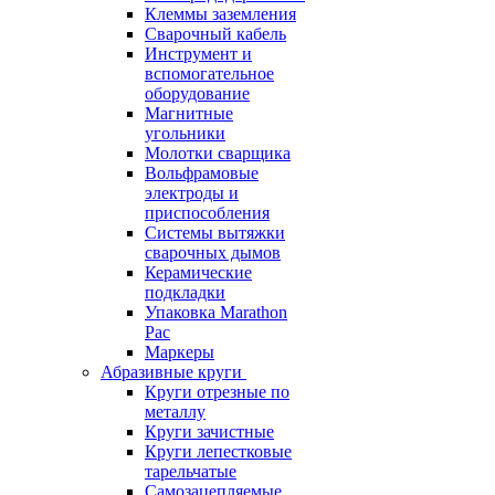
Клеммы заземления
Сварочный кабель
Инструмент и
вспомогательное
оборудование
Магнитные
угольники
Молотки сварщика
Вольфрамовые
электроды и
приспособления
Системы вытяжки
сварочных дымов
Керамические
подкладки
Упаковка Marathon
Pac
Маркеры
Абразивные круги
Круги отрезные по
металлу
Круги зачистные
Круги лепестковые
тарельчатые
Самозацепляемые