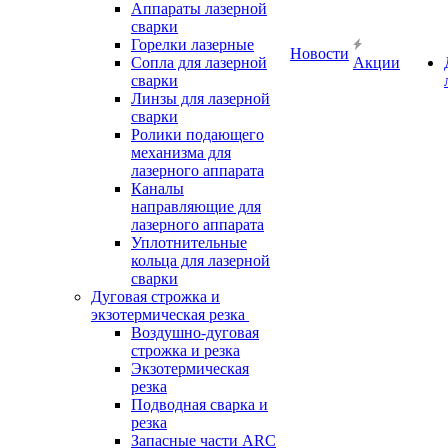
Аппараты лазерной
сварки
Горелки лазерные
Новости
Сопла для лазерной
Акции
сварки
Линзы для лазерной
сварки
Ролики подающего
механизма для
лазерного аппарата
Каналы
направляющие для
лазерного аппарата
Уплотнительные
кольца для лазерной
сварки
Дуговая строжка и
экзотермическая резка
Воздушно-дуговая
строжка и резка
Экзотермическая
резка
Подводная сварка и
резка
Запасные части ARC