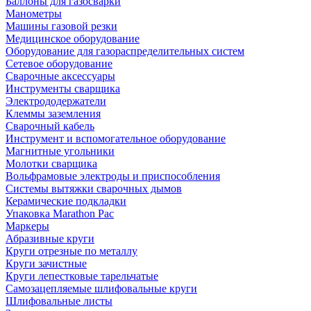
Баллоны для газосварки
Манометры
Машины газовой резки
Медицинское оборудование
Оборудование для газораспределительных систем
Сетевое оборудование
Сварочные аксессуары
Инструменты сварщика
Электрододержатели
Клеммы заземления
Сварочный кабель
Инструмент и вспомогательное оборудование
Магнитные угольники
Молотки сварщика
Вольфрамовые электроды и приспособления
Системы вытяжки сварочных дымов
Керамические подкладки
Упаковка Marathon Pac
Маркеры
Абразивные круги
Круги отрезные по металлу
Круги зачистные
Круги лепестковые тарельчатые
Самозацепляемые шлифовальные круги
Шлифовальные листы