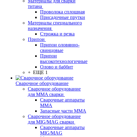
Материалы для сварки
титана
Проволока сплошная
Присадочные прутки
Материалы специального
назначения
Строжка и резка
Припои
Припои оловянно-
свинцовые
Припои
высокотехнологичные
Олово и баббит
+ ЕЩЕ 1
Сварочное оборудование
Сварочное оборудование
для MMA сварки
Сварочные аппараты
MMA
Запасные части MMA
Сварочное оборудование
для MIG/MAG сварки
Сварочные аппараты
MIG/MAG