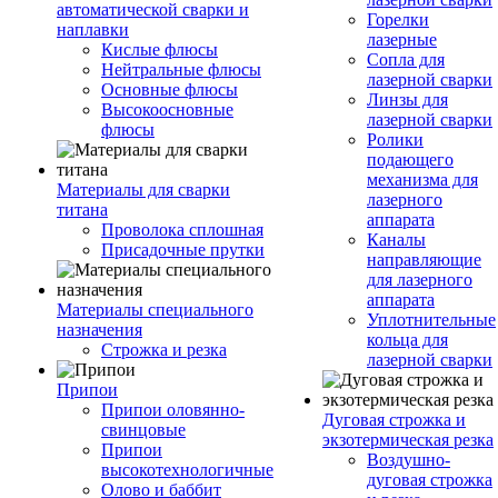
автоматической сварки и
Горелки
наплавки
лазерные
Кислые флюсы
Сопла для
Нейтральные флюсы
лазерной сварки
Основные флюсы
Линзы для
Высокоосновные
лазерной сварки
флюсы
Ролики
подающего
механизма для
Материалы для сварки
лазерного
титана
аппарата
Проволока сплошная
Каналы
Присадочные прутки
направляющие
для лазерного
аппарата
Материалы специального
Уплотнительные
назначения
кольца для
Строжка и резка
лазерной сварки
Припои
Припои оловянно-
Дуговая строжка и
свинцовые
экзотермическая резка
Припои
Воздушно-
высокотехнологичные
дуговая строжка
Олово и баббит