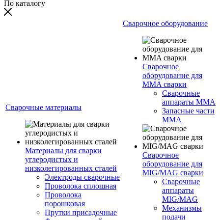
По каталогу
Сварочное оборудование
Сварочное
оборудование для
MMA сварки
Сварочные
аппараты MMA
Сварочные материалы
Запасные части
MMA
Материалы для сварки
Сварочное
углеродистых и
оборудование для
низколегированных сталей
MIG/MAG сварки
Электроды сварочные
Сварочные
Проволока сплошная
аппараты
Проволока
MIG/MAG
порошковая
Механизмы
Прутки присадочные
подачи