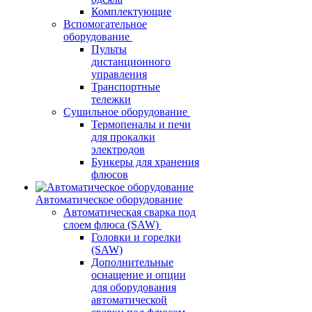
Комплектующие
Вспомогательное
оборудование
Пульты
дистанционного
управления
Транспортные
тележки
Сушильное оборудование
Термопеналы и печи
для прокалки
электродов
Бункеры для хранения
флюсов
Автоматическое оборудование
Автоматическая сварка под
слоем флюса (SAW)
Головки и горелки
(SAW)
Дополнительные
оснащение и опции
для оборудования
автоматической