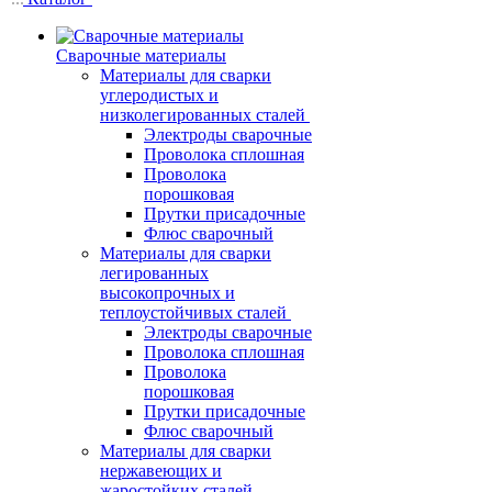
Сварочные материалы
Материалы для сварки
углеродистых и
низколегированных сталей
Электроды сварочные
Проволока сплошная
Проволока
порошковая
Прутки присадочные
Флюс сварочный
Материалы для сварки
легированных
высокопрочных и
теплоустойчивых сталей
Электроды сварочные
Проволока сплошная
Проволока
порошковая
Прутки присадочные
Флюс сварочный
Материалы для сварки
нержавеющих и
жаростойких сталей