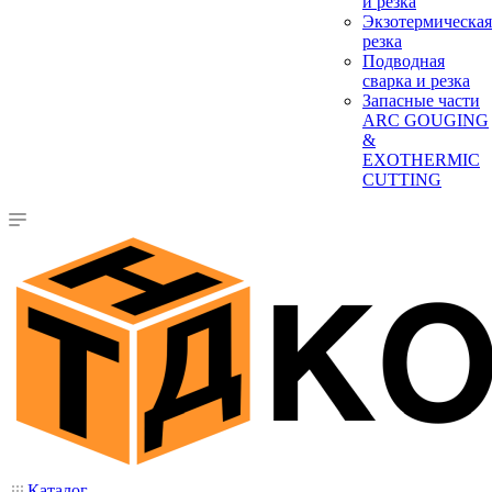
и резка
Экзотермическая
резка
Подводная
сварка и резка
Запасные части
ARC GOUGING
&
EXOTHERMIC
CUTTING
Каталог