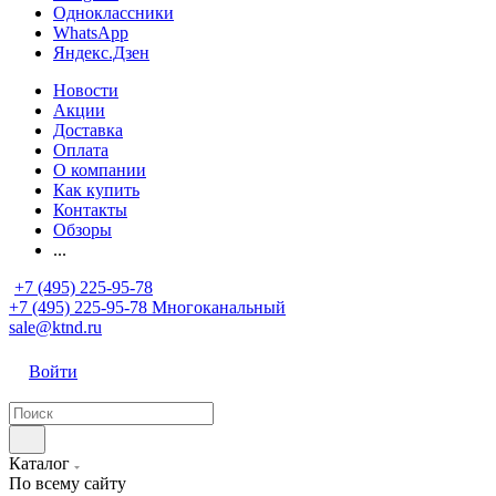
Одноклассники
WhatsApp
Яндекс.Дзен
Новости
Акции
Доставка
Оплата
О компании
Как купить
Контакты
Обзоры
...
+7 (495) 225-95-78
+7 (495) 225-95-78
Многоканальный
sale@ktnd.ru
Войти
Каталог
По всему сайту