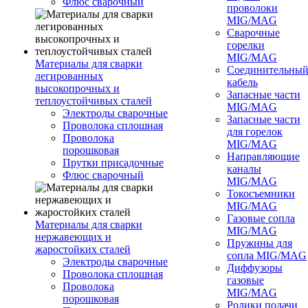
Флюс сварочный
проволоки
MIG/MAG
Сварочные
горелки
MIG/MAG
Материалы для сварки
Соединительны
легированных
кабель
высокопрочных и
Запасные части
теплоустойчивых сталей
MIG/MAG
Электроды сварочные
Запасные части
Проволока сплошная
для горелок
Проволока
MIG/MAG
порошковая
Направляющие
Прутки присадочные
каналы
Флюс сварочный
MIG/MAG
Токосъемники
MIG/MAG
Газовые сопла
Материалы для сварки
MIG/MAG
нержавеющих и
Пружины для
жаростойких сталей
сопла MIG/MAG
Электроды сварочные
Диффузоры
Проволока сплошная
газовые
Проволока
MIG/MAG
порошковая
Ролики подачи