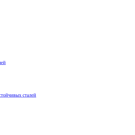
лей
стойчивых сталей