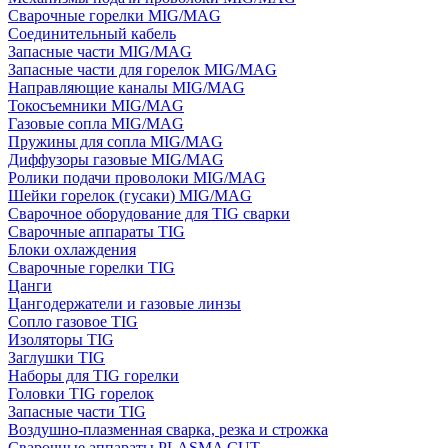
Сварочные горелки MIG/MAG
Соединительный кабель
Запасные части MIG/MAG
Запасные части для горелок MIG/MAG
Направляющие каналы MIG/MAG
Токосъемники MIG/MAG
Газовые сопла MIG/MAG
Пружины для сопла MIG/MAG
Диффузоры газовые MIG/MAG
Ролики подачи проволоки MIG/MAG
Шейки горелок (гусаки) MIG/MAG
Сварочное оборудование для TIG сварки
Сварочные аппараты TIG
Блоки охлаждения
Сварочные горелки TIG
Цанги
Цангодержатели и газовые линзы
Сопло газовое TIG
Изоляторы TIG
Заглушки TIG
Наборы для TIG горелки
Головки TIG горелок
Запасные части TIG
Воздушно-плазменная сварка, резка и строжка
Сварочные аппараты PLASMA CUT