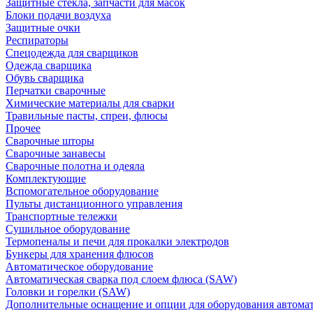
Защитные стекла, запчасти для масок
Блоки подачи воздуха
Защитные очки
Респираторы
Спецодежда для сварщиков
Одежда сварщика
Обувь сварщика
Перчатки сварочные
Химические материалы для сварки
Травильные пасты, спреи, флюсы
Прочее
Сварочные шторы
Сварочные занавесы
Сварочные полотна и одеяла
Комплектующие
Вспомогательное оборудование
Пульты дистанционного управления
Транспортные тележки
Сушильное оборудование
Термопеналы и печи для прокалки электродов
Бункеры для хранения флюсов
Автоматическое оборудование
Автоматическая сварка под слоем флюса (SAW)
Головки и горелки (SAW)
Дополнительные оснащение и опции для оборудования автома