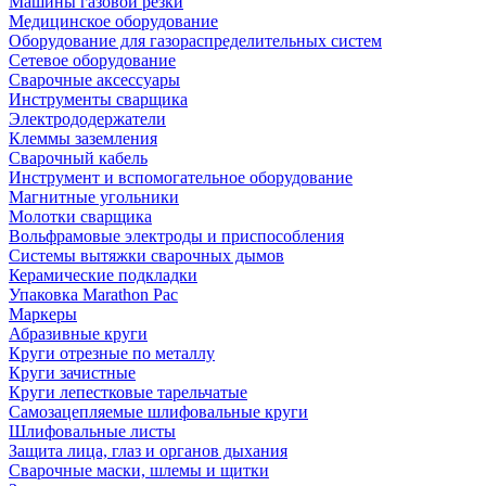
Машины газовой резки
Медицинское оборудование
Оборудование для газораспределительных систем
Сетевое оборудование
Сварочные аксессуары
Инструменты сварщика
Электрододержатели
Клеммы заземления
Сварочный кабель
Инструмент и вспомогательное оборудование
Магнитные угольники
Молотки сварщика
Вольфрамовые электроды и приспособления
Системы вытяжки сварочных дымов
Керамические подкладки
Упаковка Marathon Pac
Маркеры
Абразивные круги
Круги отрезные по металлу
Круги зачистные
Круги лепестковые тарельчатые
Самозацепляемые шлифовальные круги
Шлифовальные листы
Защита лица, глаз и органов дыхания
Сварочные маски, шлемы и щитки