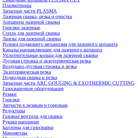
Плазмотроны
Запасные части PLASMA
Лазерная сварка, резка и очистка
Аппараты лазерной сварки
Горелки лазерные
Сопла для лазерной сварки
Линзы для лазерной сварки
Ролики подающего механизма для лазерного аппарата
Каналы направляющие для лазерного аппарата
Уплотнительные кольца для лазерной сварки
Дуговая строжка и экзотермическая резка
Воздушно-дуговая строжка и резка
Экзотермическая резка
Подводная сварка и резка
Запасные части ARC GOUGING & EXOTHERMIC CUTTING
Газосварочное оборудование
Резаки
Горелки
Запчасти к резакам и горелкам
Редукторы
Газовые вентили для сварки
Рукава напорные
Баллоны для газосварки
Манометры