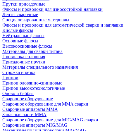
Прутки присадочные
Флюсы и проволоки для износостойкой наплавки
Ленты сварочные
Специализированные материалы
Флюсы и проволоки для автоматической сварки и наплавки
Кислые флюсы
Нейтральные флюсы
Основные флюсы
Высокоосновные флюсы
Материалы для сварки титана
Проволока сплошная
Присадочные прутки
Материалы специального назначения
Строжка и резка
Припои
Припои оловянно-свинцовые
Припои высокотехнологичные
Олово и баббит
Сварочное оборудование
Сварочное оборудование для MMA сварки
Сварочные аппараты MMA
Запасные части MMA
Сварочное оборудование для MIG/MAG сварки
Сварочные аппараты MIG/MAG
Механизмы подачи проволоки MIG/MAG