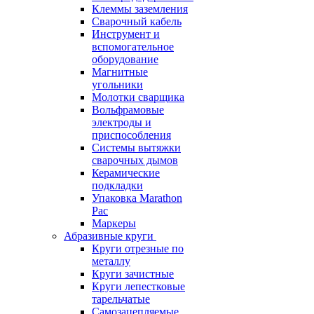
Клеммы заземления
Сварочный кабель
Инструмент и
вспомогательное
оборудование
Магнитные
угольники
Молотки сварщика
Вольфрамовые
электроды и
приспособления
Системы вытяжки
сварочных дымов
Керамические
подкладки
Упаковка Marathon
Pac
Маркеры
Абразивные круги
Круги отрезные по
металлу
Круги зачистные
Круги лепестковые
тарельчатые
Самозацепляемые