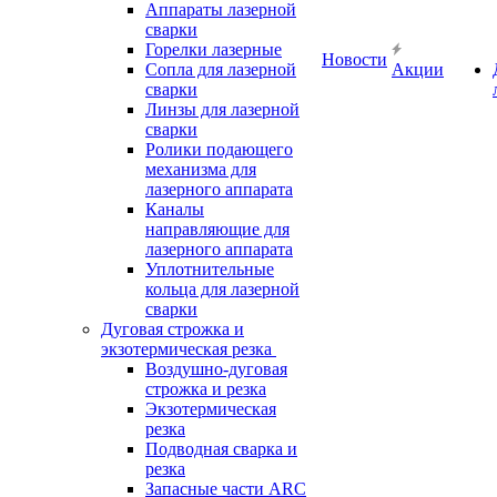
Аппараты лазерной
сварки
Горелки лазерные
Новости
Сопла для лазерной
Акции
сварки
Линзы для лазерной
сварки
Ролики подающего
механизма для
лазерного аппарата
Каналы
направляющие для
лазерного аппарата
Уплотнительные
кольца для лазерной
сварки
Дуговая строжка и
экзотермическая резка
Воздушно-дуговая
строжка и резка
Экзотермическая
резка
Подводная сварка и
резка
Запасные части ARC