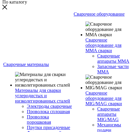
По каталогу
Сварочное оборудование
Сварочное
оборудование для
MMA сварки
Сварочные
аппараты MMA
Сварочные материалы
Запасные части
MMA
Материалы для сварки
Сварочное
углеродистых и
оборудование для
низколегированных сталей
MIG/MAG сварки
Электроды сварочные
Сварочные
Проволока сплошная
аппараты
Проволока
MIG/MAG
порошковая
Механизмы
Прутки присадочные
подачи