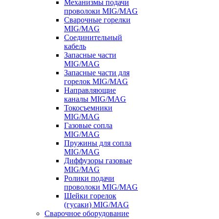
Механизмы подачи
проволоки MIG/MAG
Сварочные горелки
MIG/MAG
Соединительный
кабель
Запасные части
MIG/MAG
Запасные части для
горелок MIG/MAG
Направляющие
каналы MIG/MAG
Токосъемники
MIG/MAG
Газовые сопла
MIG/MAG
Пружины для сопла
MIG/MAG
Диффузоры газовые
MIG/MAG
Ролики подачи
проволоки MIG/MAG
Шейки горелок
(гусаки) MIG/MAG
Сварочное оборудование