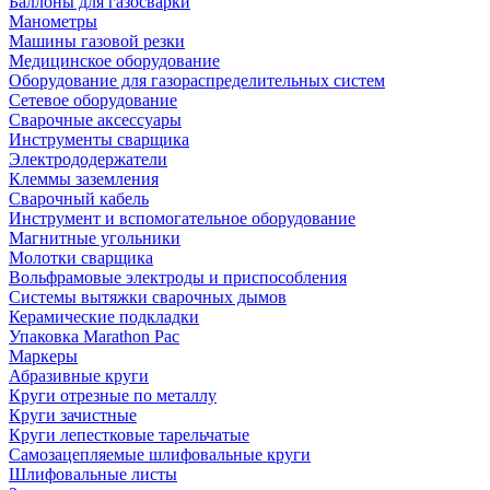
Баллоны для газосварки
Манометры
Машины газовой резки
Медицинское оборудование
Оборудование для газораспределительных систем
Сетевое оборудование
Сварочные аксессуары
Инструменты сварщика
Электрододержатели
Клеммы заземления
Сварочный кабель
Инструмент и вспомогательное оборудование
Магнитные угольники
Молотки сварщика
Вольфрамовые электроды и приспособления
Системы вытяжки сварочных дымов
Керамические подкладки
Упаковка Marathon Pac
Маркеры
Абразивные круги
Круги отрезные по металлу
Круги зачистные
Круги лепестковые тарельчатые
Самозацепляемые шлифовальные круги
Шлифовальные листы