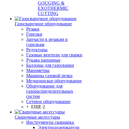
GOUGING &
EXOTHERMIC
CUTTING
Газосварочное оборудование
Резаки
Горелки
Запчасти к резакам и
горелкам
Редукторы
Газовые вентили для сварки
Рукава напорные
Баллоны для газосварки
Манометры
Машины газовой резки
Медицинское оборудование
Оборудование для
газораспределительных
систем
Сетевое оборудование
+ ЕЩЕ 2
Сварочные аксессуары
Инструменты сварщика
Электрододержатели