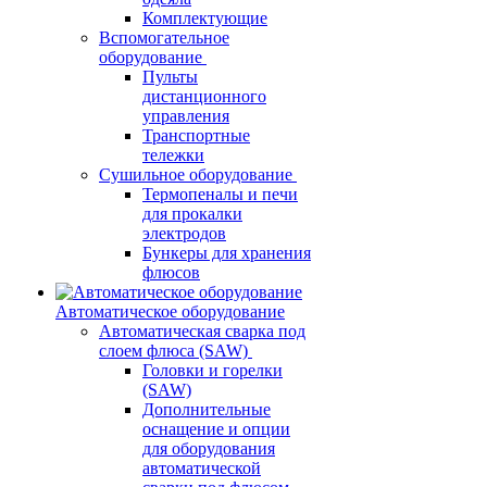
Комплектующие
Вспомогательное
оборудование
Пульты
дистанционного
управления
Транспортные
тележки
Сушильное оборудование
Термопеналы и печи
для прокалки
электродов
Бункеры для хранения
флюсов
Автоматическое оборудование
Автоматическая сварка под
слоем флюса (SAW)
Головки и горелки
(SAW)
Дополнительные
оснащение и опции
для оборудования
автоматической