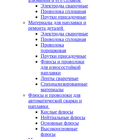
алюминия и его сплавов
Электроды сварочные
Проволока сплошная
Прутки присадочные
Материалы для наплавки и
ремонта деталей
Электроды сварочные
Проволока сплошная
Проволока
порошковая
Прутки присадочные
Флюсы и проволоки
для износостойкой
наплавки
Ленты сварочные
Специализированные
материалы
Флюсы и проволоки для
автоматической сварки и
наплавки
Кислые флюсы
Нейтральные флюсы
Основные флюсы
Высокоосновные
флюсы