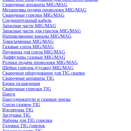
Сварочные аппараты MIG/MAG
Механизмы подачи проволоки MIG/MAG
Сварочные горелки MIG/MAG
Соединительный кабель
Запасные части MIG/MAG
Запасные части для горелок MIG/MAG
Направляющие каналы MIG/MAG
Токосъемники MIG/MAG
Газовые сопла MIG/MAG
Пружины для сопла MIG/MAG
Диффузоры газовые MIG/MAG
Ролики подачи проволоки MIG/MAG
Шейки горелок (гусаки) MIG/MAG
Сварочное оборудование для TIG сварки
Сварочные аппараты TIG
Блоки охлаждения
Сварочные горелки TIG
Цанги
Цангодержатели и газовые линзы
Сопло газовое TIG
Изоляторы TIG
Заглушки TIG
Наборы для TIG горелки
Головки TIG горелок
Запасные части TIG