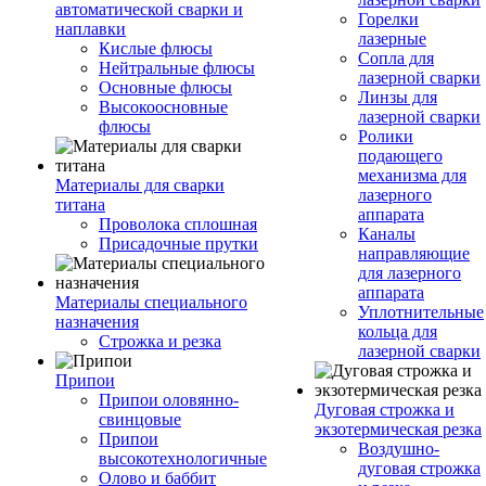
автоматической сварки и
Горелки
наплавки
лазерные
Кислые флюсы
Сопла для
Нейтральные флюсы
лазерной сварки
Основные флюсы
Линзы для
Высокоосновные
лазерной сварки
флюсы
Ролики
подающего
механизма для
Материалы для сварки
лазерного
титана
аппарата
Проволока сплошная
Каналы
Присадочные прутки
направляющие
для лазерного
аппарата
Материалы специального
Уплотнительные
назначения
кольца для
Строжка и резка
лазерной сварки
Припои
Припои оловянно-
Дуговая строжка и
свинцовые
экзотермическая резка
Припои
Воздушно-
высокотехнологичные
дуговая строжка
Олово и баббит