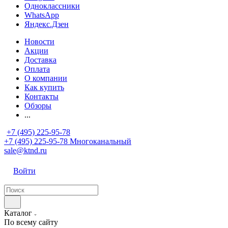
Одноклассники
WhatsApp
Яндекс.Дзен
Новости
Акции
Доставка
Оплата
О компании
Как купить
Контакты
Обзоры
...
+7 (495) 225-95-78
+7 (495) 225-95-78
Многоканальный
sale@ktnd.ru
Войти
Каталог
По всему сайту