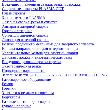
Воздушно-плазменная сварка, резка и строжка
Сварочные аппараты PLASMA CUT
Плазмотроны
Запасные части PLASMA
Лазерная сварка, резка и очистка
Аппараты лазерной сварки
Горелки лазерные
Сопла для лазерной сварки
Линзы для лазерной сварки
Ролики подающего механизма для лазерного аппарата
Каналы направляющие для лазерного аппарата
Уплотнительные кольца для лазерной сварки
Дуговая строжка и экзотермическая резка
Воздушно-дуговая строжка и резка
Экзотермическая резка
Подводная сварка и резка
Запасные части ARC GOUGING & EXOTHERMIC CUTTING
Газосварочное оборудование
Резаки
Горелки
Запчасти к резакам и горелкам
Редукторы
Газовые вентили для сварки
Рукава напорные