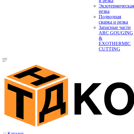
и резка
Экзотермическая
резка
Подводная
сварка и резка
Запасные части
ARC GOUGING
&
EXOTHERMIC
CUTTING
Каталог