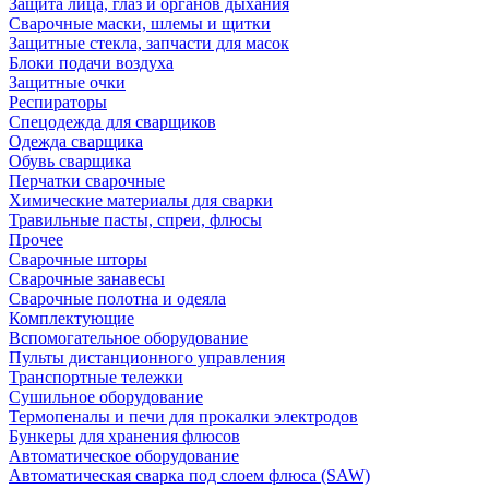
Защита лица, глаз и органов дыхания
Сварочные маски, шлемы и щитки
Защитные стекла, запчасти для масок
Блоки подачи воздуха
Защитные очки
Респираторы
Спецодежда для сварщиков
Одежда сварщика
Обувь сварщика
Перчатки сварочные
Химические материалы для сварки
Травильные пасты, спреи, флюсы
Прочее
Сварочные шторы
Сварочные занавесы
Сварочные полотна и одеяла
Комплектующие
Вспомогательное оборудование
Пульты дистанционного управления
Транспортные тележки
Сушильное оборудование
Термопеналы и печи для прокалки электродов
Бункеры для хранения флюсов
Автоматическое оборудование
Автоматическая сварка под слоем флюса (SAW)