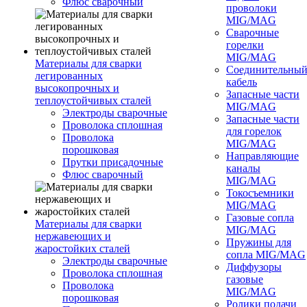
Флюс сварочный
проволоки
MIG/MAG
Сварочные
горелки
MIG/MAG
Материалы для сварки
Соединительны
легированных
кабель
высокопрочных и
Запасные части
теплоустойчивых сталей
MIG/MAG
Электроды сварочные
Запасные части
Проволока сплошная
для горелок
Проволока
MIG/MAG
порошковая
Направляющие
Прутки присадочные
каналы
Флюс сварочный
MIG/MAG
Токосъемники
MIG/MAG
Газовые сопла
Материалы для сварки
MIG/MAG
нержавеющих и
Пружины для
жаростойких сталей
сопла MIG/MAG
Электроды сварочные
Диффузоры
Проволока сплошная
газовые
Проволока
MIG/MAG
порошковая
Ролики подачи