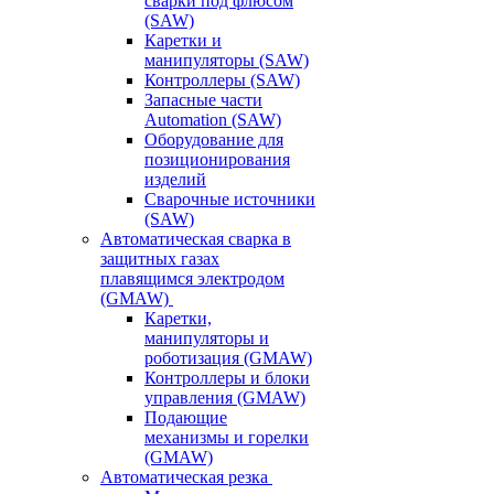
сварки под флюсом
(SAW)
Каретки и
манипуляторы (SAW)
Контроллеры (SAW)
Запасные части
Automation (SAW)
Оборудование для
позиционирования
изделий
Сварочные источники
(SAW)
Автоматическая сварка в
защитных газах
плавящимся электродом
(GMAW)
Каретки,
манипуляторы и
роботизация (GMAW)
Контроллеры и блоки
управления (GMAW)
Подающие
механизмы и горелки
(GMAW)
Автоматическая резка