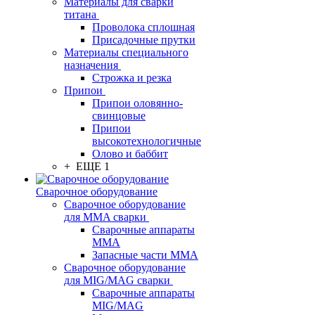
Материалы для сварки
титана
Проволока сплошная
Присадочные прутки
Материалы специального
назначения
Строжка и резка
Припои
Припои оловянно-
свинцовые
Припои
высокотехнологичные
Олово и баббит
+ ЕЩЕ 1
Сварочное оборудование
Сварочное оборудование
для MMA сварки
Сварочные аппараты
MMA
Запасные части MMA
Сварочное оборудование
для MIG/MAG сварки
Сварочные аппараты
MIG/MAG