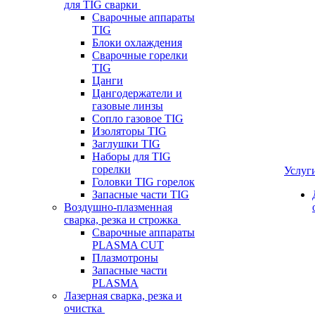
для TIG сварки
Сварочные аппараты
TIG
Блоки охлаждения
Сварочные горелки
TIG
Цанги
Цангодержатели и
газовые линзы
Сопло газовое TIG
Изоляторы TIG
Заглушки TIG
Наборы для TIG
горелки
Услуг
Головки TIG горелок
Запасные части TIG
Воздушно-плазменная
сварка, резка и строжка
Сварочные аппараты
PLASMA CUT
Плазмотроны
Запасные части
PLASMA
Лазерная сварка, резка и
очистка