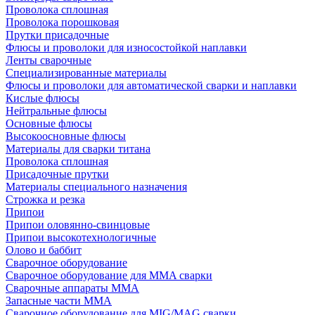
Проволока сплошная
Проволока порошковая
Прутки присадочные
Флюсы и проволоки для износостойкой наплавки
Ленты сварочные
Специализированные материалы
Флюсы и проволоки для автоматической сварки и наплавки
Кислые флюсы
Нейтральные флюсы
Основные флюсы
Высокоосновные флюсы
Материалы для сварки титана
Проволока сплошная
Присадочные прутки
Материалы специального назначения
Строжка и резка
Припои
Припои оловянно-свинцовые
Припои высокотехнологичные
Олово и баббит
Сварочное оборудование
Сварочное оборудование для MMA сварки
Сварочные аппараты MMA
Запасные части MMA
Сварочное оборудование для MIG/MAG сварки