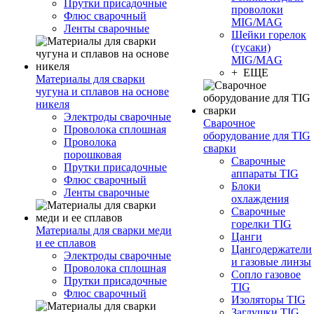
Прутки присадочные
проволоки
Флюс сварочный
MIG/MAG
Ленты сварочные
Шейки горелок
(гусаки)
MIG/MAG
+ ЕЩЕ
Материалы для сварки
чугуна и сплавов на основе
никеля
Электроды сварочные
Сварочное
Проволока сплошная
оборудование для TIG
Проволока
сварки
порошковая
Сварочные
Прутки присадочные
аппараты TIG
Флюс сварочный
Блоки
Ленты сварочные
охлаждения
Сварочные
горелки TIG
Материалы для сварки меди
Цанги
и ее сплавов
Цангодержатели
Электроды сварочные
и газовые линзы
Проволока сплошная
Сопло газовое
Прутки присадочные
TIG
Флюс сварочный
Изоляторы TIG
Заглушки TIG