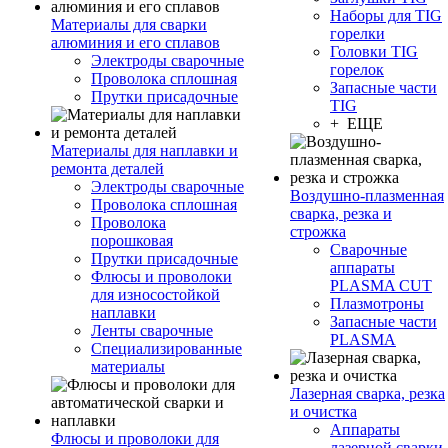
Наборы для TIG
Материалы для сварки
горелки
алюминия и его сплавов
Головки TIG
Электроды сварочные
горелок
Проволока сплошная
Запасные части
Прутки присадочные
TIG
+ ЕЩЕ
Материалы для наплавки и
ремонта деталей
Электроды сварочные
Воздушно-плазменная
Проволока сплошная
сварка, резка и
Проволока
строжка
порошковая
Сварочные
Прутки присадочные
аппараты
Флюсы и проволоки
PLASMA CUT
для износостойкой
Плазмотроны
наплавки
Запасные части
Ленты сварочные
PLASMA
Специализированные
материалы
Лазерная сварка, резка
и очистка
Аппараты
Флюсы и проволоки для
лазерной сварки