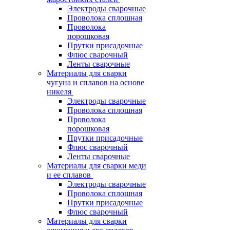
Электроды сварочные
Проволока сплошная
Проволока
порошковая
Прутки присадочные
Флюс сварочный
Ленты сварочные
Материалы для сварки
чугуна и сплавов на основе
никеля
Электроды сварочные
Проволока сплошная
Проволока
порошковая
Прутки присадочные
Флюс сварочный
Ленты сварочные
Материалы для сварки меди
и ее сплавов
Электроды сварочные
Проволока сплошная
Прутки присадочные
Флюс сварочный
Материалы для сварки