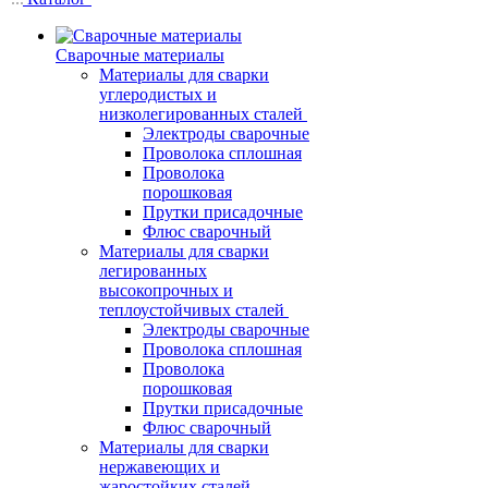
Сварочные материалы
Материалы для сварки
углеродистых и
низколегированных сталей
Электроды сварочные
Проволока сплошная
Проволока
порошковая
Прутки присадочные
Флюс сварочный
Материалы для сварки
легированных
высокопрочных и
теплоустойчивых сталей
Электроды сварочные
Проволока сплошная
Проволока
порошковая
Прутки присадочные
Флюс сварочный
Материалы для сварки
нержавеющих и
жаростойких сталей