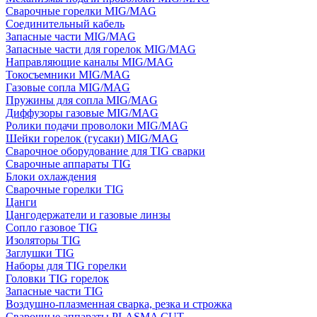
Сварочные горелки MIG/MAG
Соединительный кабель
Запасные части MIG/MAG
Запасные части для горелок MIG/MAG
Направляющие каналы MIG/MAG
Токосъемники MIG/MAG
Газовые сопла MIG/MAG
Пружины для сопла MIG/MAG
Диффузоры газовые MIG/MAG
Ролики подачи проволоки MIG/MAG
Шейки горелок (гусаки) MIG/MAG
Сварочное оборудование для TIG сварки
Сварочные аппараты TIG
Блоки охлаждения
Сварочные горелки TIG
Цанги
Цангодержатели и газовые линзы
Сопло газовое TIG
Изоляторы TIG
Заглушки TIG
Наборы для TIG горелки
Головки TIG горелок
Запасные части TIG
Воздушно-плазменная сварка, резка и строжка
Сварочные аппараты PLASMA CUT