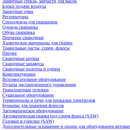
Защитные стекла, запчасти для масок
Блоки подачи воздуха
Защитные очки
Респираторы
Спецодежда для сварщиков
Одежда сварщика
Обувь сварщика
Перчатки сварочные
Химические материалы для сварки
Травильные пасты, спреи, флюсы
Прочее
Сварочные шторы
Сварочные занавесы
Сварочные полотна и одеяла
Комплектующие
Вспомогательное оборудование
Пульты дистанционного управления
Транспортные тележки
Сушильное оборудование
Термопеналы и печи для прокалки электродов
Бункеры для хранения флюсов
Автоматическое оборудование
Автоматическая сварка под слоем флюса (SAW)
Головки и горелки (SAW)
Дополнительные оснащение и опции для оборудования автома