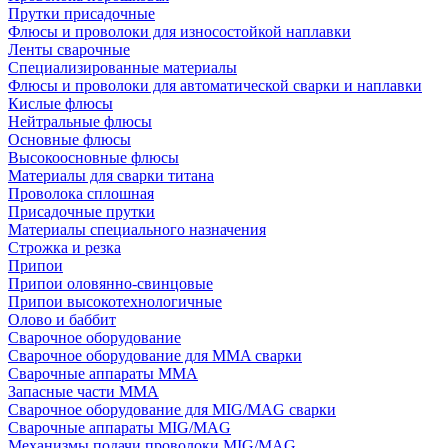
Прутки присадочные
Флюсы и проволоки для износостойкой наплавки
Ленты сварочные
Специализированные материалы
Флюсы и проволоки для автоматической сварки и наплавки
Кислые флюсы
Нейтральные флюсы
Основные флюсы
Высокоосновные флюсы
Материалы для сварки титана
Проволока сплошная
Присадочные прутки
Материалы специального назначения
Строжка и резка
Припои
Припои оловянно-свинцовые
Припои высокотехнологичные
Олово и баббит
Сварочное оборудование
Сварочное оборудование для MMA сварки
Сварочные аппараты MMA
Запасные части MMA
Сварочное оборудование для MIG/MAG сварки
Сварочные аппараты MIG/MAG
Механизмы подачи проволоки MIG/MAG