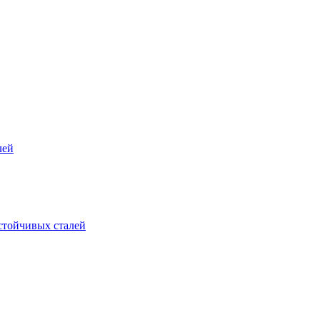
лей
стойчивых сталей