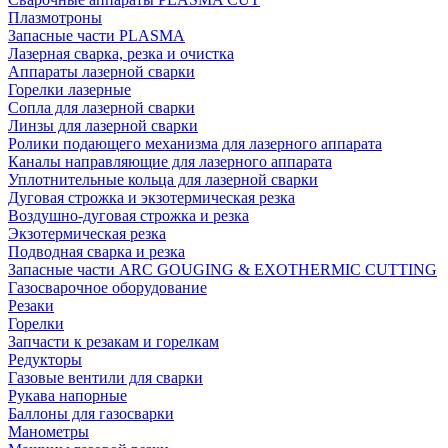
Плазмотроны
Запасные части PLASMA
Лазерная сварка, резка и очистка
Аппараты лазерной сварки
Горелки лазерные
Сопла для лазерной сварки
Линзы для лазерной сварки
Ролики подающего механизма для лазерного аппарата
Каналы направляющие для лазерного аппарата
Уплотнительные кольца для лазерной сварки
Дуговая строжка и экзотермическая резка
Воздушно-дуговая строжка и резка
Экзотермическая резка
Подводная сварка и резка
Запасные части ARC GOUGING & EXOTHERMIC CUTTING
Газосварочное оборудование
Резаки
Горелки
Запчасти к резакам и горелкам
Редукторы
Газовые вентили для сварки
Рукава напорные
Баллоны для газосварки
Манометры