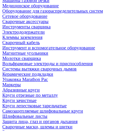
Машины газовой резки
Медицинское оборудование
Оборудование для газораспределительных систем
Сетевое оборудование
Сварочные аксессуары
Инструменты сварщика
Электрододержатели
Клеммы заземления
Сварочный кабель
Инструмент и вспомогательное оборудование
Магнитные угольники
Молотки сварщика
Вольфрамовые электроды и приспособления
Системы вытяжки сварочных дымов
Керамические подкладки
Упаковка Marathon Pac
Маркеры
Абразивные круги
Круги отрезные по металлу
Круги зачистные
Круги лепестковые тарельчатые
Самозацепляемые шлифовальные круги
Шлифовальные листы
Защита лица, глаз и органов дыхания
Сварочные маски, шлемы и щитки