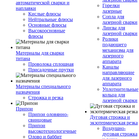
автоматической сварки и
Горелки
наплавки
лазерные
Кислые флюсы
Сопла для
Нейтральные флюсы
лазерной сварки
Основные флюсы
Линзы для
Высокоосновные
лазерной сварки
флюсы
Ролики
подающего
механизма для
Материалы для сварки
лазерного
титана
аппарата
Проволока сплошная
Каналы
Присадочные прутки
направляющие
для лазерного
аппарата
Материалы специального
Уплотнительные
назначения
кольца для
Строжка и резка
лазерной сварки
Припои
Припои оловянно-
Дуговая строжка и
свинцовые
экзотермическая резка
Припои
Воздушно-
высокотехнологичные
дуговая строжка
Олово и баббит