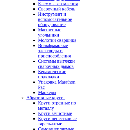
Клеммы заземления
Сварочный кабель
Инструмент и
вспомогательное
оборудование
Магнитные
угольники
Молотки сварщика
Вольфрамовые
электроды и
приспособления
Системы вытяжки
сварочных дымов
Керамические
подкладки
Упаковка Marathon
Pac
Маркеры
Абразивные круги
Круги отрезные по
металлу
Круги зачистные
Круги лепестковые
тарельчатые
Самозацепляемые