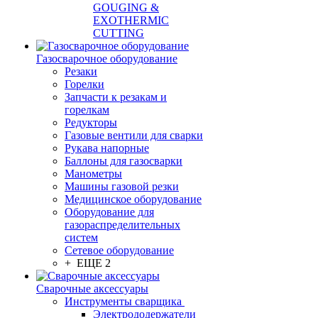
GOUGING &
EXOTHERMIC
CUTTING
Газосварочное оборудование
Резаки
Горелки
Запчасти к резакам и
горелкам
Редукторы
Газовые вентили для сварки
Рукава напорные
Баллоны для газосварки
Манометры
Машины газовой резки
Медицинское оборудование
Оборудование для
газораспределительных
систем
Сетевое оборудование
+ ЕЩЕ 2
Сварочные аксессуары
Инструменты сварщика
Электрододержатели