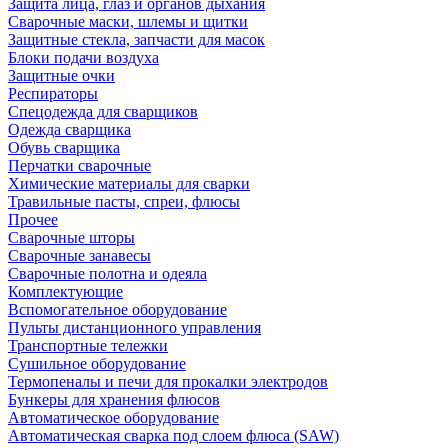
Защита лица, глаз и органов дыхания
Сварочные маски, шлемы и щитки
Защитные стекла, запчасти для масок
Блоки подачи воздуха
Защитные очки
Респираторы
Спецодежда для сварщиков
Одежда сварщика
Обувь сварщика
Перчатки сварочные
Химические материалы для сварки
Травильные пасты, спреи, флюсы
Прочее
Сварочные шторы
Сварочные занавесы
Сварочные полотна и одеяла
Комплектующие
Вспомогательное оборудование
Пульты дистанционного управления
Транспортные тележки
Сушильное оборудование
Термопеналы и печи для прокалки электродов
Бункеры для хранения флюсов
Автоматическое оборудование
Автоматическая сварка под слоем флюса (SAW)