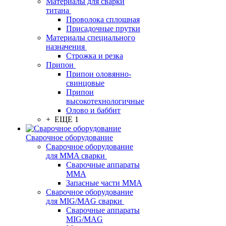
Материалы для сварки
титана
Проволока сплошная
Присадочные прутки
Материалы специального
назначения
Строжка и резка
Припои
Припои оловянно-
свинцовые
Припои
высокотехнологичные
Олово и баббит
+ ЕЩЕ 1
Сварочное оборудование
Сварочное оборудование
для MMA сварки
Сварочные аппараты
MMA
Запасные части MMA
Сварочное оборудование
для MIG/MAG сварки
Сварочные аппараты
MIG/MAG