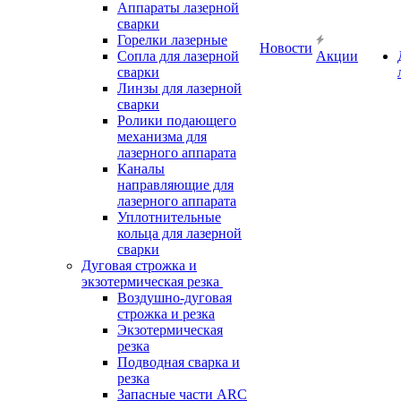
Аппараты лазерной
сварки
Горелки лазерные
Новости
Сопла для лазерной
Акции
сварки
Линзы для лазерной
сварки
Ролики подающего
механизма для
лазерного аппарата
Каналы
направляющие для
лазерного аппарата
Уплотнительные
кольца для лазерной
сварки
Дуговая строжка и
экзотермическая резка
Воздушно-дуговая
строжка и резка
Экзотермическая
резка
Подводная сварка и
резка
Запасные части ARC