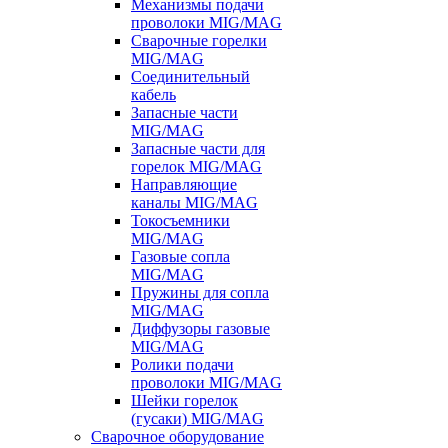
Механизмы подачи
проволоки MIG/MAG
Сварочные горелки
MIG/MAG
Соединительный
кабель
Запасные части
MIG/MAG
Запасные части для
горелок MIG/MAG
Направляющие
каналы MIG/MAG
Токосъемники
MIG/MAG
Газовые сопла
MIG/MAG
Пружины для сопла
MIG/MAG
Диффузоры газовые
MIG/MAG
Ролики подачи
проволоки MIG/MAG
Шейки горелок
(гусаки) MIG/MAG
Сварочное оборудование