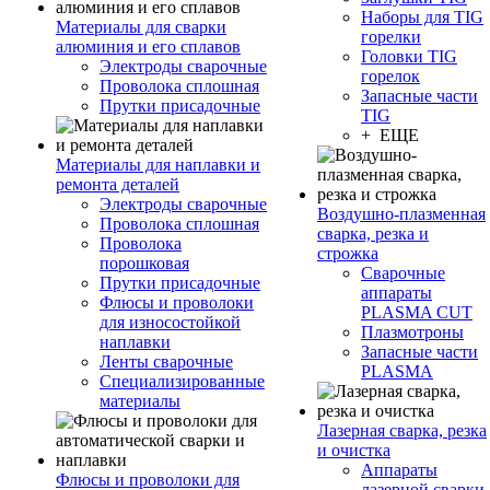
Наборы для TIG
Материалы для сварки
горелки
алюминия и его сплавов
Головки TIG
Электроды сварочные
горелок
Проволока сплошная
Запасные части
Прутки присадочные
TIG
+ ЕЩЕ
Материалы для наплавки и
ремонта деталей
Электроды сварочные
Воздушно-плазменная
Проволока сплошная
сварка, резка и
Проволока
строжка
порошковая
Сварочные
Прутки присадочные
аппараты
Флюсы и проволоки
PLASMA CUT
для износостойкой
Плазмотроны
наплавки
Запасные части
Ленты сварочные
PLASMA
Специализированные
материалы
Лазерная сварка, резка
и очистка
Аппараты
Флюсы и проволоки для
лазерной сварки