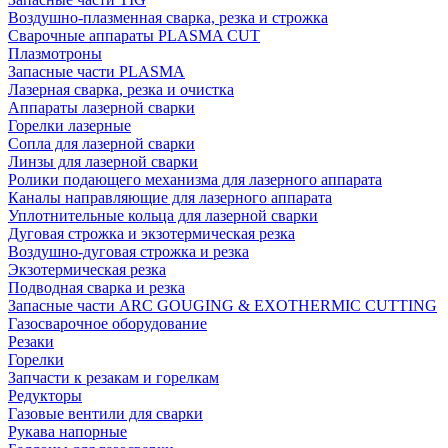
Воздушно-плазменная сварка, резка и строжка
Сварочные аппараты PLASMA CUT
Плазмотроны
Запасные части PLASMA
Лазерная сварка, резка и очистка
Аппараты лазерной сварки
Горелки лазерные
Сопла для лазерной сварки
Линзы для лазерной сварки
Ролики подающего механизма для лазерного аппарата
Каналы направляющие для лазерного аппарата
Уплотнительные кольца для лазерной сварки
Дуговая строжка и экзотермическая резка
Воздушно-дуговая строжка и резка
Экзотермическая резка
Подводная сварка и резка
Запасные части ARC GOUGING & EXOTHERMIC CUTTING
Газосварочное оборудование
Резаки
Горелки
Запчасти к резакам и горелкам
Редукторы
Газовые вентили для сварки
Рукава напорные