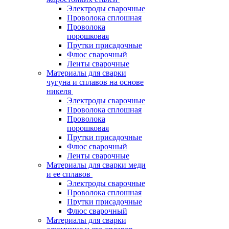
Электроды сварочные
Проволока сплошная
Проволока
порошковая
Прутки присадочные
Флюс сварочный
Ленты сварочные
Материалы для сварки
чугуна и сплавов на основе
никеля
Электроды сварочные
Проволока сплошная
Проволока
порошковая
Прутки присадочные
Флюс сварочный
Ленты сварочные
Материалы для сварки меди
и ее сплавов
Электроды сварочные
Проволока сплошная
Прутки присадочные
Флюс сварочный
Материалы для сварки