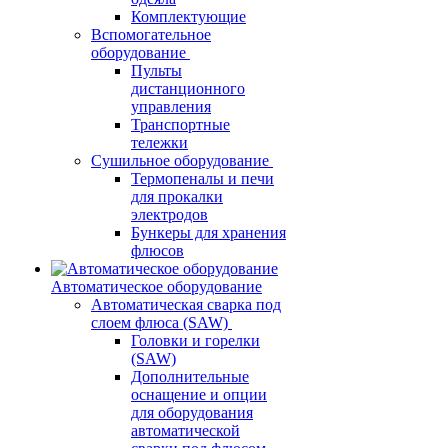
Комплектующие
Вспомогательное
оборудование
Пульты
дистанционного
управления
Транспортные
тележки
Сушильное оборудование
Термопеналы и печи
для прокалки
электродов
Бункеры для хранения
флюсов
Автоматическое оборудование
Автоматическая сварка под
слоем флюса (SAW)
Головки и горелки
(SAW)
Дополнительные
оснащение и опции
для оборудования
автоматической