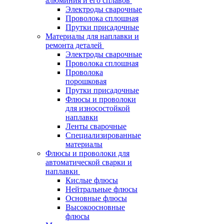
алюминия и его сплавов
Электроды сварочные
Проволока сплошная
Прутки присадочные
Материалы для наплавки и
ремонта деталей
Электроды сварочные
Проволока сплошная
Проволока
порошковая
Прутки присадочные
Флюсы и проволоки
для износостойкой
наплавки
Ленты сварочные
Специализированные
материалы
Флюсы и проволоки для
автоматической сварки и
наплавки
Кислые флюсы
Нейтральные флюсы
Основные флюсы
Высокоосновные
флюсы