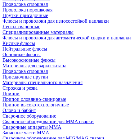
Проволока сплошная
Проволока порошковая
Прутки присадочные
Флюсы и проволоки для износостойкой наплавки
Ленты сварочные
Специализированные материалы
Флюсы и проволоки для автоматической сварки и наплавки
Кислые флюсы
Нейтральные флюсы
Основные флюсы
Высокоосновные флюсы
Материалы для сварки титана
Проволока сплошная
Присадочные прутки
Материалы специального назначения
Строжка и резка
Припои
Припои оловянно-свинцовые
Припои высокотехнологичные
Олово и баббит
Сварочное оборудование
Сварочное оборудование для MMA сварки
Сварочные аппараты MMA
Запасные части MMA
Сварочное оборудование для MIG/MAG сварки