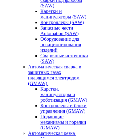
сварки под флюсом
(SAW)
Каретки и
манипуляторы (SAW)
Контроллеры (SAW)
Запасные части
Automation (SAW)
Оборудование для
позиционирования
изделий
Сварочные источники
(SAW)
Автоматическая сварка в
защитных газах
плавящимся электродом
(GMAW)
Каретки,
манипуляторы и
роботизация (GMAW)
Контроллеры и блоки
управления (GMAW)
Подающие
механизмы и горелки
(GMAW)
Автоматическая резка