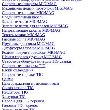
Сварочные аппараты MIG/MAG
Механизмы подачи проволоки MIG/MAG
Сварочные горелки MIG/MAG
Соединительный кабель
Запасные части MIG/MAG
Запасные части для горелок MIG/MAG
Направляющие каналы MIG/MAG
Токосъемники MIG/MAG
Газовые сопла MIG/MAG
Пружины для сопла MIG/MAG
Диффузоры газовые MIG/MAG
Ролики подачи проволоки MIG/MAG
Шейки горелок (гусаки) MIG/MAG
Сварочное оборудование для TIG сварки
Сварочные аппараты TIG
Блоки охлаждения
Сварочные горелки TIG
Цанги
Цангодержатели и газовые линзы
Сопло газовое TIG
Изоляторы TIG
Заглушки TIG
Наборы для TIG горелки
Головки TIG горелок
Запасные части TIG