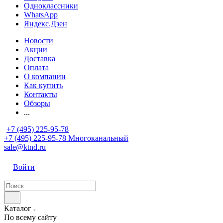
Одноклассники
WhatsApp
Яндекс.Дзен
Новости
Акции
Доставка
Оплата
О компании
Как купить
Контакты
Обзоры
...
+7 (495) 225-95-78
+7 (495) 225-95-78
Многоканальный
sale@ktnd.ru
Войти
Каталог
По всему сайту