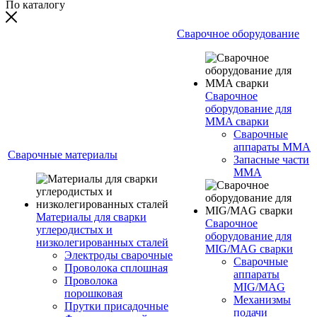
По каталогу
Сварочное оборудование
Сварочное
оборудование для
MMA сварки
Сварочные
аппараты MMA
Сварочные материалы
Запасные части
MMA
Материалы для сварки
Сварочное
углеродистых и
оборудование для
низколегированных сталей
MIG/MAG сварки
Электроды сварочные
Сварочные
Проволока сплошная
аппараты
Проволока
MIG/MAG
порошковая
Механизмы
Прутки присадочные
подачи