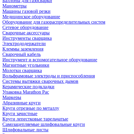
Баллоны для газосварки
Манометры
Машины газовой резки
Медицинское оборудование
Оборудование для газораспределительных систем
Сетевое оборудование
Сварочные аксессуары
Инструменты сварщика
Электрододержатели
Клеммы заземления
Сварочный кабель
Инструмент и вспомогательное оборудование
Магнитные угольники
Молотки сварщика
Вольфрамовые электроды и приспособления
Системы вытяжки сварочных дымов
Керамические подкладки
Упаковка Marathon Pac
Маркеры
Абразивные круги
Круги отрезные по металлу
Круги зачистные
Круги лепестковые тарельчатые
Самозацепляемые шлифовальные круги
Шлифовальные листы