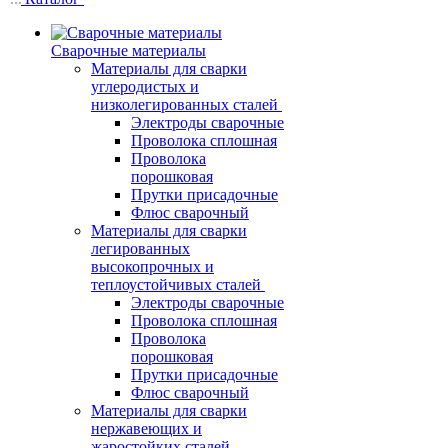
Сварочные материалы
Материалы для сварки
углеродистых и
низколегированных сталей
Электроды сварочные
Проволока сплошная
Проволока
порошковая
Прутки присадочные
Флюс сварочный
Материалы для сварки
легированных
высокопрочных и
теплоустойчивых сталей
Электроды сварочные
Проволока сплошная
Проволока
порошковая
Прутки присадочные
Флюс сварочный
Материалы для сварки
нержавеющих и
жаростойких сталей