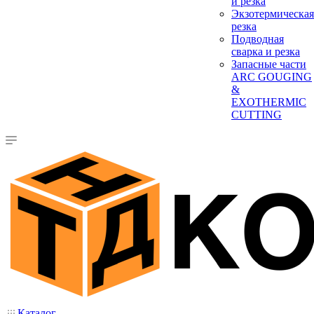
и резка
Экзотермическая
резка
Подводная
сварка и резка
Запасные части
ARC GOUGING
&
EXOTHERMIC
CUTTING
Каталог