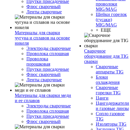
Прутки присадочные
проволоки
Флюс сварочный
MIG/MAG
Ленты сварочные
Шейки горелок
(гусаки)
MIG/MAG
+ ЕЩЕ
Материалы для сварки
чугуна и сплавов на основе
никеля
Электроды сварочные
Сварочное
Проволока сплошная
оборудование для TIG
Проволока
сварки
порошковая
Сварочные
Прутки присадочные
аппараты TIG
Флюс сварочный
Блоки
Ленты сварочные
охлаждения
Сварочные
горелки TIG
Материалы для сварки меди
Цанги
и ее сплавов
Цангодержатели
Электроды сварочные
и газовые линзы
Проволока сплошная
Сопло газовое
Прутки присадочные
TIG
Флюс сварочный
Изоляторы TIG
Заглушки TIG