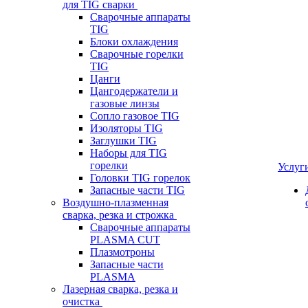
для TIG сварки
Сварочные аппараты
TIG
Блоки охлаждения
Сварочные горелки
TIG
Цанги
Цангодержатели и
газовые линзы
Сопло газовое TIG
Изоляторы TIG
Заглушки TIG
Наборы для TIG
горелки
Услуг
Головки TIG горелок
Запасные части TIG
Воздушно-плазменная
сварка, резка и строжка
Сварочные аппараты
PLASMA CUT
Плазмотроны
Запасные части
PLASMA
Лазерная сварка, резка и
очистка