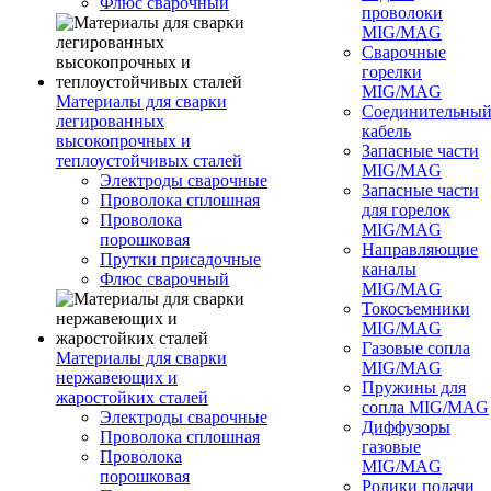
Флюс сварочный
проволоки
MIG/MAG
Сварочные
горелки
MIG/MAG
Материалы для сварки
Соединительны
легированных
кабель
высокопрочных и
Запасные части
теплоустойчивых сталей
MIG/MAG
Электроды сварочные
Запасные части
Проволока сплошная
для горелок
Проволока
MIG/MAG
порошковая
Направляющие
Прутки присадочные
каналы
Флюс сварочный
MIG/MAG
Токосъемники
MIG/MAG
Газовые сопла
Материалы для сварки
MIG/MAG
нержавеющих и
Пружины для
жаростойких сталей
сопла MIG/MAG
Электроды сварочные
Диффузоры
Проволока сплошная
газовые
Проволока
MIG/MAG
порошковая
Ролики подачи