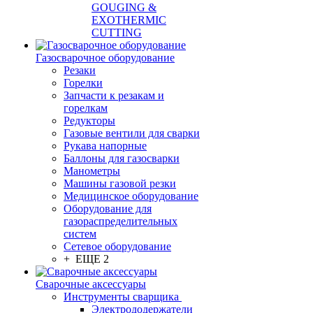
GOUGING &
EXOTHERMIC
CUTTING
Газосварочное оборудование
Резаки
Горелки
Запчасти к резакам и
горелкам
Редукторы
Газовые вентили для сварки
Рукава напорные
Баллоны для газосварки
Манометры
Машины газовой резки
Медицинское оборудование
Оборудование для
газораспределительных
систем
Сетевое оборудование
+ ЕЩЕ 2
Сварочные аксессуары
Инструменты сварщика
Электрододержатели