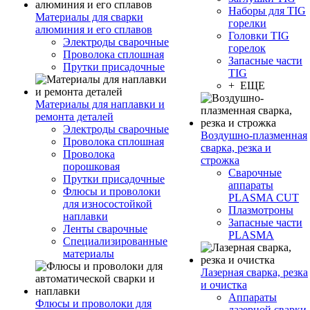
Наборы для TIG
Материалы для сварки
горелки
алюминия и его сплавов
Головки TIG
Электроды сварочные
горелок
Проволока сплошная
Запасные части
Прутки присадочные
TIG
+ ЕЩЕ
Материалы для наплавки и
ремонта деталей
Электроды сварочные
Воздушно-плазменная
Проволока сплошная
сварка, резка и
Проволока
строжка
порошковая
Сварочные
Прутки присадочные
аппараты
Флюсы и проволоки
PLASMA CUT
для износостойкой
Плазмотроны
наплавки
Запасные части
Ленты сварочные
PLASMA
Специализированные
материалы
Лазерная сварка, резка
и очистка
Аппараты
Флюсы и проволоки для
лазерной сварки