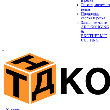
и резка
Экзотермическая
резка
Подводная
сварка и резка
Запасные части
ARC GOUGING
&
EXOTHERMIC
CUTTING
Каталог