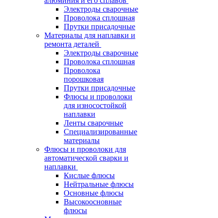
алюминия и его сплавов
Электроды сварочные
Проволока сплошная
Прутки присадочные
Материалы для наплавки и
ремонта деталей
Электроды сварочные
Проволока сплошная
Проволока
порошковая
Прутки присадочные
Флюсы и проволоки
для износостойкой
наплавки
Ленты сварочные
Специализированные
материалы
Флюсы и проволоки для
автоматической сварки и
наплавки
Кислые флюсы
Нейтральные флюсы
Основные флюсы
Высокоосновные
флюсы