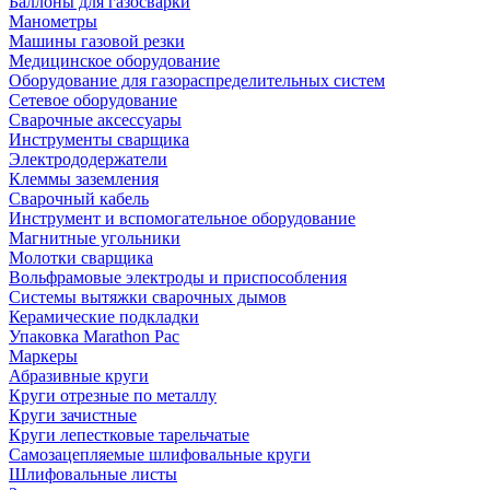
Баллоны для газосварки
Манометры
Машины газовой резки
Медицинское оборудование
Оборудование для газораспределительных систем
Сетевое оборудование
Сварочные аксессуары
Инструменты сварщика
Электрододержатели
Клеммы заземления
Сварочный кабель
Инструмент и вспомогательное оборудование
Магнитные угольники
Молотки сварщика
Вольфрамовые электроды и приспособления
Системы вытяжки сварочных дымов
Керамические подкладки
Упаковка Marathon Pac
Маркеры
Абразивные круги
Круги отрезные по металлу
Круги зачистные
Круги лепестковые тарельчатые
Самозацепляемые шлифовальные круги
Шлифовальные листы