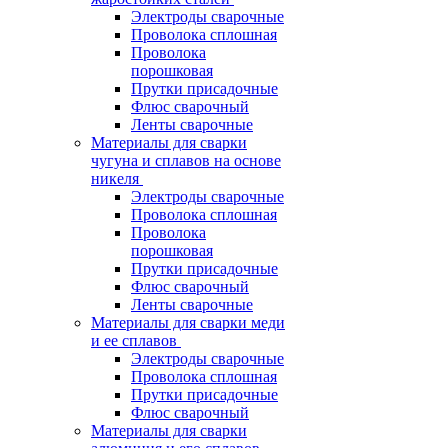
Электроды сварочные
Проволока сплошная
Проволока
порошковая
Прутки присадочные
Флюс сварочный
Ленты сварочные
Материалы для сварки
чугуна и сплавов на основе
никеля
Электроды сварочные
Проволока сплошная
Проволока
порошковая
Прутки присадочные
Флюс сварочный
Ленты сварочные
Материалы для сварки меди
и ее сплавов
Электроды сварочные
Проволока сплошная
Прутки присадочные
Флюс сварочный
Материалы для сварки