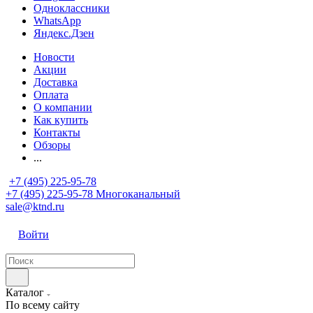
Одноклассники
WhatsApp
Яндекс.Дзен
Новости
Акции
Доставка
Оплата
О компании
Как купить
Контакты
Обзоры
...
+7 (495) 225-95-78
+7 (495) 225-95-78
Многоканальный
sale@ktnd.ru
Войти
Каталог
По всему сайту