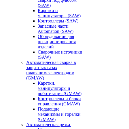
сварки под флюсом
(SAW)
Каретки и
манипуляторы (SAW)
Контроллеры (SAW)
Запасные части
Automation (SAW)
Оборудование для
позиционирования
изделий
Сварочные источники
(SAW)
Автоматическая сварка в
защитных газах
плавящимся электродом
(GMAW)
Каретки,
манипуляторы и
роботизация (GMAW)
Контроллеры и блоки
управления (GMAW)
Подающие
механизмы и горелки
(GMAW)
Автоматическая резка