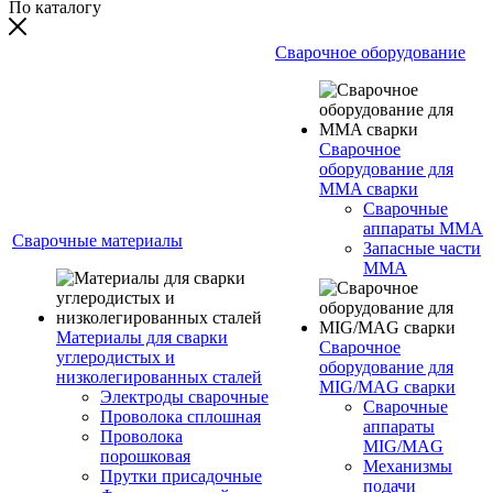
По каталогу
Сварочное оборудование
Сварочное
оборудование для
MMA сварки
Сварочные
аппараты MMA
Сварочные материалы
Запасные части
MMA
Материалы для сварки
Сварочное
углеродистых и
оборудование для
низколегированных сталей
MIG/MAG сварки
Электроды сварочные
Сварочные
Проволока сплошная
аппараты
Проволока
MIG/MAG
порошковая
Механизмы
Прутки присадочные
подачи