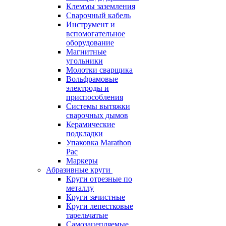
Клеммы заземления
Сварочный кабель
Инструмент и
вспомогательное
оборудование
Магнитные
угольники
Молотки сварщика
Вольфрамовые
электроды и
приспособления
Системы вытяжки
сварочных дымов
Керамические
подкладки
Упаковка Marathon
Pac
Маркеры
Абразивные круги
Круги отрезные по
металлу
Круги зачистные
Круги лепестковые
тарельчатые
Самозацепляемые