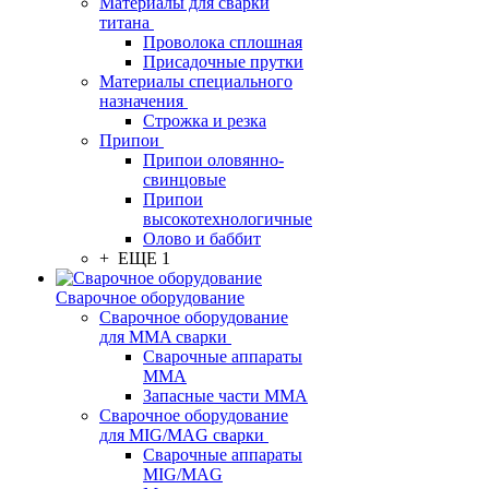
Материалы для сварки
титана
Проволока сплошная
Присадочные прутки
Материалы специального
назначения
Строжка и резка
Припои
Припои оловянно-
свинцовые
Припои
высокотехнологичные
Олово и баббит
+ ЕЩЕ 1
Сварочное оборудование
Сварочное оборудование
для MMA сварки
Сварочные аппараты
MMA
Запасные части MMA
Сварочное оборудование
для MIG/MAG сварки
Сварочные аппараты
MIG/MAG