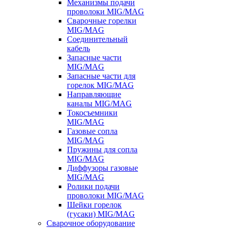
Механизмы подачи
проволоки MIG/MAG
Сварочные горелки
MIG/MAG
Соединительный
кабель
Запасные части
MIG/MAG
Запасные части для
горелок MIG/MAG
Направляющие
каналы MIG/MAG
Токосъемники
MIG/MAG
Газовые сопла
MIG/MAG
Пружины для сопла
MIG/MAG
Диффузоры газовые
MIG/MAG
Ролики подачи
проволоки MIG/MAG
Шейки горелок
(гусаки) MIG/MAG
Сварочное оборудование