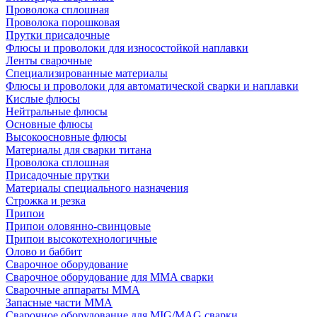
Проволока сплошная
Проволока порошковая
Прутки присадочные
Флюсы и проволоки для износостойкой наплавки
Ленты сварочные
Специализированные материалы
Флюсы и проволоки для автоматической сварки и наплавки
Кислые флюсы
Нейтральные флюсы
Основные флюсы
Высокоосновные флюсы
Материалы для сварки титана
Проволока сплошная
Присадочные прутки
Материалы специального назначения
Строжка и резка
Припои
Припои оловянно-свинцовые
Припои высокотехнологичные
Олово и баббит
Сварочное оборудование
Сварочное оборудование для MMA сварки
Сварочные аппараты MMA
Запасные части MMA
Сварочное оборудование для MIG/MAG сварки