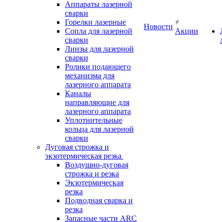
Аппараты лазерной
сварки
Горелки лазерные
Новости
Сопла для лазерной
Акции
сварки
Линзы для лазерной
сварки
Ролики подающего
механизма для
лазерного аппарата
Каналы
направляющие для
лазерного аппарата
Уплотнительные
кольца для лазерной
сварки
Дуговая строжка и
экзотермическая резка
Воздушно-дуговая
строжка и резка
Экзотермическая
резка
Подводная сварка и
резка
Запасные части ARC