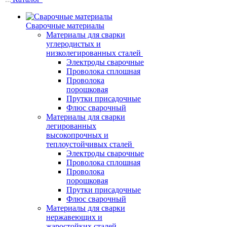
Сварочные материалы
Материалы для сварки
углеродистых и
низколегированных сталей
Электроды сварочные
Проволока сплошная
Проволока
порошковая
Прутки присадочные
Флюс сварочный
Материалы для сварки
легированных
высокопрочных и
теплоустойчивых сталей
Электроды сварочные
Проволока сплошная
Проволока
порошковая
Прутки присадочные
Флюс сварочный
Материалы для сварки
нержавеющих и
жаростойких сталей