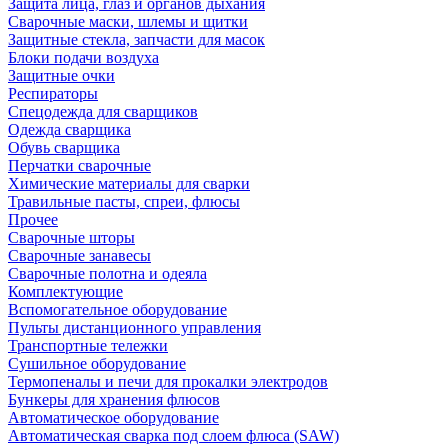
Защита лица, глаз и органов дыхания
Сварочные маски, шлемы и щитки
Защитные стекла, запчасти для масок
Блоки подачи воздуха
Защитные очки
Респираторы
Спецодежда для сварщиков
Одежда сварщика
Обувь сварщика
Перчатки сварочные
Химические материалы для сварки
Травильные пасты, спреи, флюсы
Прочее
Сварочные шторы
Сварочные занавесы
Сварочные полотна и одеяла
Комплектующие
Вспомогательное оборудование
Пульты дистанционного управления
Транспортные тележки
Сушильное оборудование
Термопеналы и печи для прокалки электродов
Бункеры для хранения флюсов
Автоматическое оборудование
Автоматическая сварка под слоем флюса (SAW)