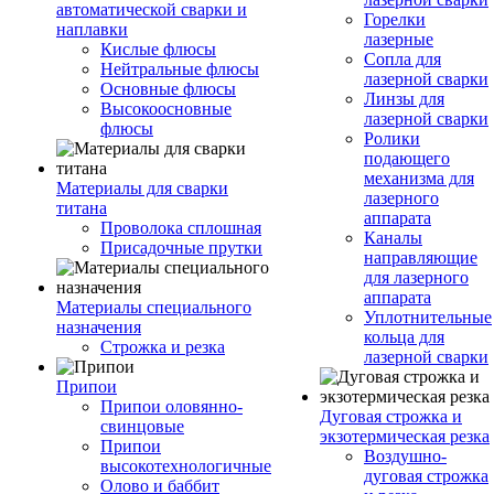
автоматической сварки и
Горелки
наплавки
лазерные
Кислые флюсы
Сопла для
Нейтральные флюсы
лазерной сварки
Основные флюсы
Линзы для
Высокоосновные
лазерной сварки
флюсы
Ролики
подающего
механизма для
Материалы для сварки
лазерного
титана
аппарата
Проволока сплошная
Каналы
Присадочные прутки
направляющие
для лазерного
аппарата
Материалы специального
Уплотнительные
назначения
кольца для
Строжка и резка
лазерной сварки
Припои
Припои оловянно-
Дуговая строжка и
свинцовые
экзотермическая резка
Припои
Воздушно-
высокотехнологичные
дуговая строжка
Олово и баббит