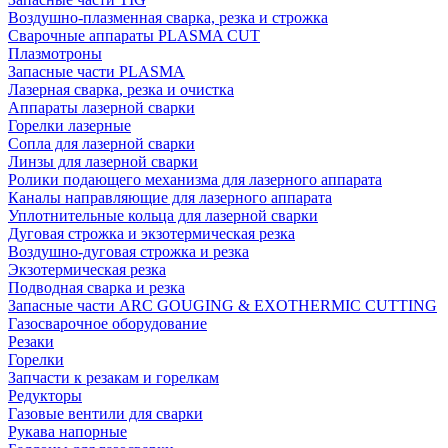
Воздушно-плазменная сварка, резка и строжка
Сварочные аппараты PLASMA CUT
Плазмотроны
Запасные части PLASMA
Лазерная сварка, резка и очистка
Аппараты лазерной сварки
Горелки лазерные
Сопла для лазерной сварки
Линзы для лазерной сварки
Ролики подающего механизма для лазерного аппарата
Каналы направляющие для лазерного аппарата
Уплотнительные кольца для лазерной сварки
Дуговая строжка и экзотермическая резка
Воздушно-дуговая строжка и резка
Экзотермическая резка
Подводная сварка и резка
Запасные части ARC GOUGING & EXOTHERMIC CUTTING
Газосварочное оборудование
Резаки
Горелки
Запчасти к резакам и горелкам
Редукторы
Газовые вентили для сварки
Рукава напорные