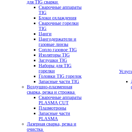
для TIG сварки
Сварочные аппараты
TIG
Блоки охлаждения
Сварочные горелки
TIG
Цанги
Цангодержатели и
газовые линзы
Сопло газовое TIG
Изоляторы TIG
Заглушки TIG
Наборы для TIG
горелки
Услуг
Головки TIG горелок
Запасные части TIG
Воздушно-плазменная
сварка, резка и строжка
Сварочные аппараты
PLASMA CUT
Плазмотроны
Запасные части
PLASMA
Лазерная сварка, резка и
очистка