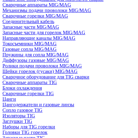
Сварочные аппараты MIG/MAG
Механизмы подачи проволоки MIG/MAG
Сварочные горелки MIG/MAG
Соединительный кабель
Запасные части MIG/MAG
Запасные части для горелок MIG/MAG
Направляющие каналы MIG/MAG
Токосъемники MIG/MAG
Газовые сопла MIG/MAG
Пружины для сопла MIG/MAG
Диффузоры газовые MIG/MAG
Ролики подачи проволоки MIG/MAG
Шейки горелок (гусаки) MIG/MAG
Сварочное оборудование для TIG сварки
Сварочные аппараты TIG
Блоки охлаждения
Сварочные горелки TIG
Цанги
Цангодержатели и газовые линзы
Сопло газовое TIG
Изоляторы TIG
Заглушки TIG
Наборы для TIG горелки
Головки TIG горелок
Запасные части TIG