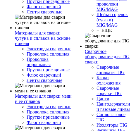
Прутки присадочные
проволоки
Флюс сварочный
MIG/MAG
Ленты сварочные
Шейки горелок
(гусаки)
MIG/MAG
+ ЕЩЕ
Материалы для сварки
чугуна и сплавов на основе
никеля
Электроды сварочные
Сварочное
Проволока сплошная
оборудование для TIG
Проволока
сварки
порошковая
Сварочные
Прутки присадочные
аппараты TIG
Флюс сварочный
Блоки
Ленты сварочные
охлаждения
Сварочные
горелки TIG
Материалы для сварки меди
Цанги
и ее сплавов
Цангодержатели
Электроды сварочные
и газовые линзы
Проволока сплошная
Сопло газовое
Прутки присадочные
TIG
Флюс сварочный
Изоляторы TIG
Заглушки TIG