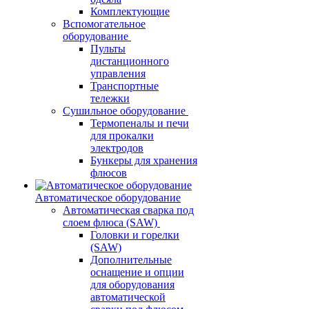
Комплектующие
Вспомогательное
оборудование
Пульты
дистанционного
управления
Транспортные
тележки
Сушильное оборудование
Термопеналы и печи
для прокалки
электродов
Бункеры для хранения
флюсов
Автоматическое оборудование
Автоматическая сварка под
слоем флюса (SAW)
Головки и горелки
(SAW)
Дополнительные
оснащение и опции
для оборудования
автоматической