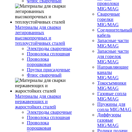
Флюс сварочный
проволоки
MIG/MAG
Сварочные
горелки
MIG/MAG
Материалы для сварки
Соединительны
легированных
кабель
высокопрочных и
Запасные части
теплоустойчивых сталей
MIG/MAG
Электроды сварочные
Запасные части
Проволока сплошная
для горелок
Проволока
MIG/MAG
порошковая
Направляющие
Прутки присадочные
каналы
Флюс сварочный
MIG/MAG
Токосъемники
MIG/MAG
Газовые сопла
Материалы для сварки
MIG/MAG
нержавеющих и
Пружины для
жаростойких сталей
сопла MIG/MAG
Электроды сварочные
Диффузоры
Проволока сплошная
газовые
Проволока
MIG/MAG
порошковая
Ролики подачи