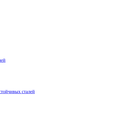
лей
стойчивых сталей