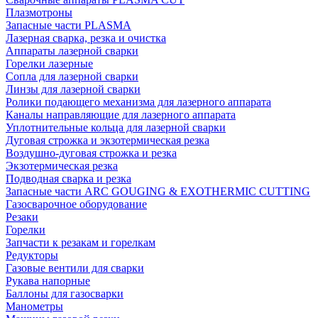
Плазмотроны
Запасные части PLASMA
Лазерная сварка, резка и очистка
Аппараты лазерной сварки
Горелки лазерные
Сопла для лазерной сварки
Линзы для лазерной сварки
Ролики подающего механизма для лазерного аппарата
Каналы направляющие для лазерного аппарата
Уплотнительные кольца для лазерной сварки
Дуговая строжка и экзотермическая резка
Воздушно-дуговая строжка и резка
Экзотермическая резка
Подводная сварка и резка
Запасные части ARC GOUGING & EXOTHERMIC CUTTING
Газосварочное оборудование
Резаки
Горелки
Запчасти к резакам и горелкам
Редукторы
Газовые вентили для сварки
Рукава напорные
Баллоны для газосварки
Манометры