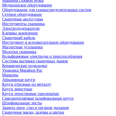
Машины газовой резки
Медицинское оборудование
Оборудование для газораспределительных систем
Сетевое оборудование
Сварочные аксессуары
Инструменты сварщика
Электрододержатели
Клеммы заземления
Сварочный кабель
Инструмент и вспомогательное оборудование
Магнитные угольники
Молотки сварщика
Вольфрамовые электроды и приспособления
Системы вытяжки сварочных дымов
Керамические подкладки
Упаковка Marathon Pac
Маркеры
Абразивные круги
Круги отрезные по металлу
Круги зачистные
Круги лепестковые тарельчатые
Самозацепляемые шлифовальные круги
Шлифовальные листы
Защита лица, глаз и органов дыхания
Сварочные маски, шлемы и щитки