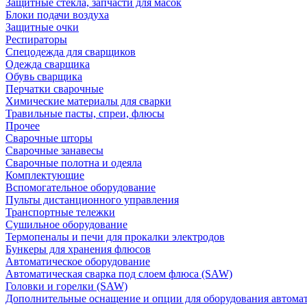
Защитные стекла, запчасти для масок
Блоки подачи воздуха
Защитные очки
Респираторы
Спецодежда для сварщиков
Одежда сварщика
Обувь сварщика
Перчатки сварочные
Химические материалы для сварки
Травильные пасты, спреи, флюсы
Прочее
Сварочные шторы
Сварочные занавесы
Сварочные полотна и одеяла
Комплектующие
Вспомогательное оборудование
Пульты дистанционного управления
Транспортные тележки
Сушильное оборудование
Термопеналы и печи для прокалки электродов
Бункеры для хранения флюсов
Автоматическое оборудование
Автоматическая сварка под слоем флюса (SAW)
Головки и горелки (SAW)
Дополнительные оснащение и опции для оборудования автома