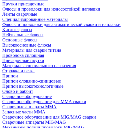
Прутки присадочные
Флюсы и проволоки для износостойкой наплавки
Ленты сварочные
Специализированные материалы
Флюсы и проволоки для автоматической сварки и наплавки
Кислые флюсы
Нейтральные флюсы
Основные флюсы
Высокоосновные флюсы
Материалы для сварки титана
Проволока сплошная
Присадочные прутки
Материалы специального назначения
Строжка и резка
Припои
Припои оловянно-свинцовые
Припои высокотехнологичные
Олово и баббит
Сварочное оборудование
Сварочное оборудование для MMA сварки
Сварочные аппараты MMA
Запасные части MMA
Сварочное оборудование для MIG/MAG сварки
Сварочные аппараты MIG/MAG
Механизмы подачи проволоки MIG/MAG