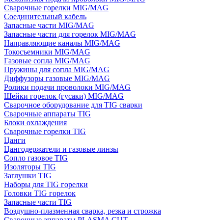
Сварочные горелки MIG/MAG
Соединительный кабель
Запасные части MIG/MAG
Запасные части для горелок MIG/MAG
Направляющие каналы MIG/MAG
Токосъемники MIG/MAG
Газовые сопла MIG/MAG
Пружины для сопла MIG/MAG
Диффузоры газовые MIG/MAG
Ролики подачи проволоки MIG/MAG
Шейки горелок (гусаки) MIG/MAG
Сварочное оборудование для TIG сварки
Сварочные аппараты TIG
Блоки охлаждения
Сварочные горелки TIG
Цанги
Цангодержатели и газовые линзы
Сопло газовое TIG
Изоляторы TIG
Заглушки TIG
Наборы для TIG горелки
Головки TIG горелок
Запасные части TIG
Воздушно-плазменная сварка, резка и строжка
Сварочные аппараты PLASMA CUT