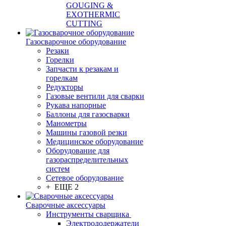
GOUGING &
EXOTHERMIC
CUTTING
Газосварочное оборудование
Резаки
Горелки
Запчасти к резакам и
горелкам
Редукторы
Газовые вентили для сварки
Рукава напорные
Баллоны для газосварки
Манометры
Машины газовой резки
Медицинское оборудование
Оборудование для
газораспределительных
систем
Сетевое оборудование
+ ЕЩЕ 2
Сварочные аксессуары
Инструменты сварщика
Электрододержатели