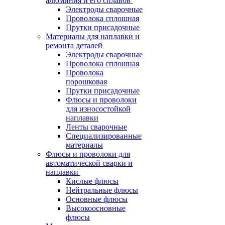
алюминия и его сплавов
Электроды сварочные
Проволока сплошная
Прутки присадочные
Материалы для наплавки и
ремонта деталей
Электроды сварочные
Проволока сплошная
Проволока
порошковая
Прутки присадочные
Флюсы и проволоки
для износостойкой
наплавки
Ленты сварочные
Специализированные
материалы
Флюсы и проволоки для
автоматической сварки и
наплавки
Кислые флюсы
Нейтральные флюсы
Основные флюсы
Высокоосновные
флюсы