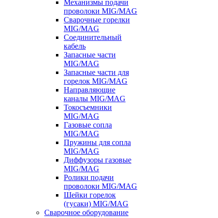
Механизмы подачи
проволоки MIG/MAG
Сварочные горелки
MIG/MAG
Соединительный
кабель
Запасные части
MIG/MAG
Запасные части для
горелок MIG/MAG
Направляющие
каналы MIG/MAG
Токосъемники
MIG/MAG
Газовые сопла
MIG/MAG
Пружины для сопла
MIG/MAG
Диффузоры газовые
MIG/MAG
Ролики подачи
проволоки MIG/MAG
Шейки горелок
(гусаки) MIG/MAG
Сварочное оборудование