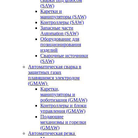
сварки под флюсом
(SAW)
Каретки и
манипуляторы (SAW)
Контроллеры (SAW)
Запасные части
Automation (SAW)
Оборудование для
позиционирования
изделий
Сварочные источники
(SAW)
Автоматическая сварка в
защитных газах
плавящимся электродом
(GMAW)
Каретки,
манипуляторы и
роботизация (GMAW)
Контроллеры и блоки
управления (GMAW)
Подающие
механизмы и горелки
(GMAW)
Автоматическая резка