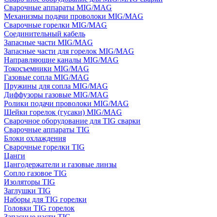
Сварочные аппараты MIG/MAG
Механизмы подачи проволоки MIG/MAG
Сварочные горелки MIG/MAG
Соединительный кабель
Запасные части MIG/MAG
Запасные части для горелок MIG/MAG
Направляющие каналы MIG/MAG
Токосъемники MIG/MAG
Газовые сопла MIG/MAG
Пружины для сопла MIG/MAG
Диффузоры газовые MIG/MAG
Ролики подачи проволоки MIG/MAG
Шейки горелок (гусаки) MIG/MAG
Сварочное оборудование для TIG сварки
Сварочные аппараты TIG
Блоки охлаждения
Сварочные горелки TIG
Цанги
Цангодержатели и газовые линзы
Сопло газовое TIG
Изоляторы TIG
Заглушки TIG
Наборы для TIG горелки
Головки TIG горелок
Запасные части TIG