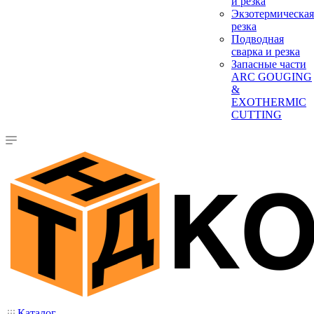
и резка
Экзотермическая
резка
Подводная
сварка и резка
Запасные части
ARC GOUGING
&
EXOTHERMIC
CUTTING
Каталог