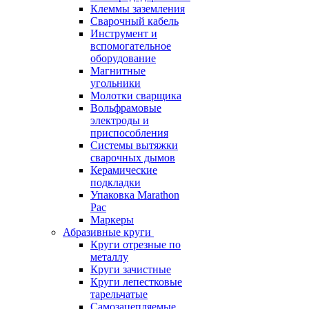
Клеммы заземления
Сварочный кабель
Инструмент и
вспомогательное
оборудование
Магнитные
угольники
Молотки сварщика
Вольфрамовые
электроды и
приспособления
Системы вытяжки
сварочных дымов
Керамические
подкладки
Упаковка Marathon
Pac
Маркеры
Абразивные круги
Круги отрезные по
металлу
Круги зачистные
Круги лепестковые
тарельчатые
Самозацепляемые