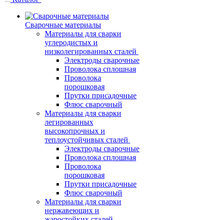
Сварочные материалы
Материалы для сварки
углеродистых и
низколегированных сталей
Электроды сварочные
Проволока сплошная
Проволока
порошковая
Прутки присадочные
Флюс сварочный
Материалы для сварки
легированных
высокопрочных и
теплоустойчивых сталей
Электроды сварочные
Проволока сплошная
Проволока
порошковая
Прутки присадочные
Флюс сварочный
Материалы для сварки
нержавеющих и
жаростойких сталей