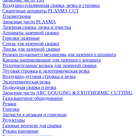
Воздушно-плазменная сварка, резка и строжка
Сварочные аппараты PLASMA CUT
Плазмотроны
Запасные части PLASMA
Лазерная сварка, резка и очистка
Аппараты лазерной сварки
Горелки лазерные
Сопла для лазерной сварки
Линзы для лазерной сварки
Ролики подающего механизма для лазерного аппарата
Каналы направляющие для лазерного аппарата
Уплотнительные кольца для лазерной сварки
Дуговая строжка и экзотермическая резка
Воздушно-дуговая строжка и резка
Экзотермическая резка
Подводная сварка и резка
Запасные части ARC GOUGING & EXOTHERMIC CUTTING
Газосварочное оборудование
Резаки
Горелки
Запчасти к резакам и горелкам
Редукторы
Газовые вентили для сварки
Рукава напорные