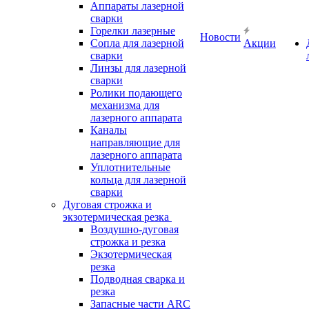
Аппараты лазерной
сварки
Горелки лазерные
Новости
Сопла для лазерной
Акции
сварки
Линзы для лазерной
сварки
Ролики подающего
механизма для
лазерного аппарата
Каналы
направляющие для
лазерного аппарата
Уплотнительные
кольца для лазерной
сварки
Дуговая строжка и
экзотермическая резка
Воздушно-дуговая
строжка и резка
Экзотермическая
резка
Подводная сварка и
резка
Запасные части ARC