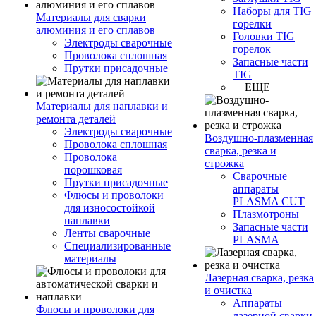
Наборы для TIG
Материалы для сварки
горелки
алюминия и его сплавов
Головки TIG
Электроды сварочные
горелок
Проволока сплошная
Запасные части
Прутки присадочные
TIG
+ ЕЩЕ
Материалы для наплавки и
ремонта деталей
Электроды сварочные
Воздушно-плазменная
Проволока сплошная
сварка, резка и
Проволока
строжка
порошковая
Сварочные
Прутки присадочные
аппараты
Флюсы и проволоки
PLASMA CUT
для износостойкой
Плазмотроны
наплавки
Запасные части
Ленты сварочные
PLASMA
Специализированные
материалы
Лазерная сварка, резка
и очистка
Аппараты
Флюсы и проволоки для
лазерной сварки