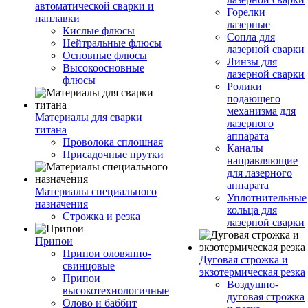
автоматической сварки и
Горелки
наплавки
лазерные
Кислые флюсы
Сопла для
Нейтральные флюсы
лазерной сварки
Основные флюсы
Линзы для
Высокоосновные
лазерной сварки
флюсы
Ролики
подающего
механизма для
Материалы для сварки
лазерного
титана
аппарата
Проволока сплошная
Каналы
Присадочные прутки
направляющие
для лазерного
аппарата
Материалы специального
Уплотнительные
назначения
кольца для
Строжка и резка
лазерной сварки
Припои
Припои оловянно-
Дуговая строжка и
свинцовые
экзотермическая резка
Припои
Воздушно-
высокотехнологичные
дуговая строжка
Олово и баббит