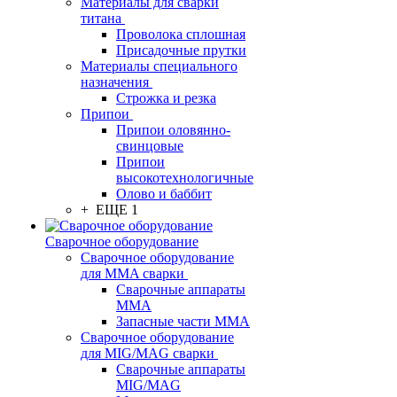
Материалы для сварки
титана
Проволока сплошная
Присадочные прутки
Материалы специального
назначения
Строжка и резка
Припои
Припои оловянно-
свинцовые
Припои
высокотехнологичные
Олово и баббит
+ ЕЩЕ 1
Сварочное оборудование
Сварочное оборудование
для MMA сварки
Сварочные аппараты
MMA
Запасные части MMA
Сварочное оборудование
для MIG/MAG сварки
Сварочные аппараты
MIG/MAG