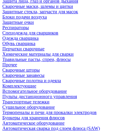
Защита лица, глаз и органов дыхания
Сварочные маски, шлемы и щитки
Защитные стекла, запчасти для масок
Блоки подачи воздуха
Защитные очки
Респираторы
Спецодежда для сварщиков
Одежда сварщика
Обувь сварщика
Перчатки сварочные
Химические материалы для сварки
Травильные пасты, спреи, флюсы
Прочее
Сварочные шторы
Сварочные занавесы
Сварочные полотна и одеяла
Комплектующие
Вспомогательное оборудование
Пульты дистанционного управления
Транспортные тележки
Сушильное оборудование
Термопеналы и печи для прокалки электродов
Бункеры для хранения флюсов
Автоматическое оборудование
Автоматическая сварка под слоем флюса (SAW)