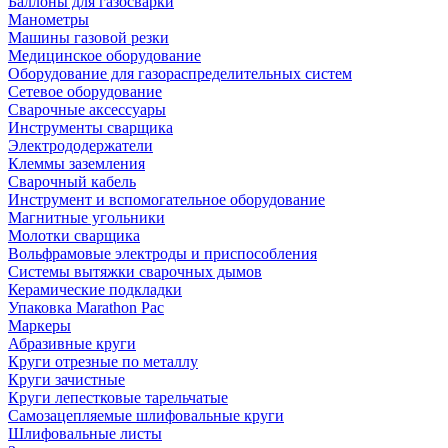
Баллоны для газосварки
Манометры
Машины газовой резки
Медицинское оборудование
Оборудование для газораспределительных систем
Сетевое оборудование
Сварочные аксессуары
Инструменты сварщика
Электрододержатели
Клеммы заземления
Сварочный кабель
Инструмент и вспомогательное оборудование
Магнитные угольники
Молотки сварщика
Вольфрамовые электроды и приспособления
Системы вытяжки сварочных дымов
Керамические подкладки
Упаковка Marathon Pac
Маркеры
Абразивные круги
Круги отрезные по металлу
Круги зачистные
Круги лепестковые тарельчатые
Самозацепляемые шлифовальные круги
Шлифовальные листы