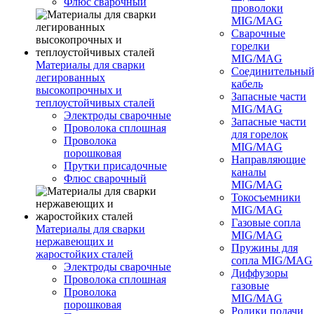
Флюс сварочный
проволоки
MIG/MAG
Сварочные
горелки
MIG/MAG
Материалы для сварки
Соединительны
легированных
кабель
высокопрочных и
Запасные части
теплоустойчивых сталей
MIG/MAG
Электроды сварочные
Запасные части
Проволока сплошная
для горелок
Проволока
MIG/MAG
порошковая
Направляющие
Прутки присадочные
каналы
Флюс сварочный
MIG/MAG
Токосъемники
MIG/MAG
Газовые сопла
Материалы для сварки
MIG/MAG
нержавеющих и
Пружины для
жаростойких сталей
сопла MIG/MAG
Электроды сварочные
Диффузоры
Проволока сплошная
газовые
Проволока
MIG/MAG
порошковая
Ролики подачи