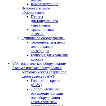
Комплектующие
Вспомогательное
оборудование
Пульты
дистанционного
управления
Транспортные
тележки
Сушильное оборудование
Термопеналы и печи
для прокалки
электродов
Бункеры для хранения
флюсов
Автоматическое оборудование
Автоматическая сварка под
слоем флюса (SAW)
Головки и горелки
(SAW)
Дополнительные
оснащение и опции
для оборудования
автоматической