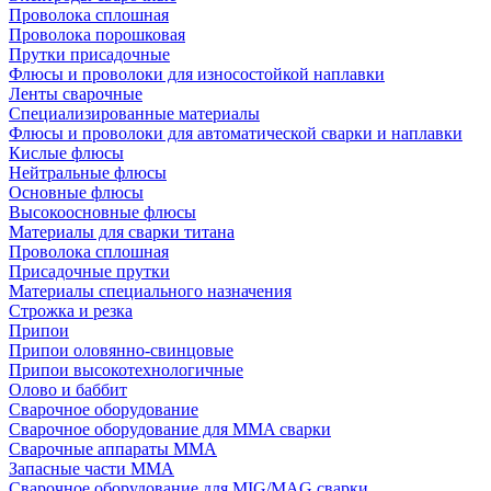
Проволока сплошная
Проволока порошковая
Прутки присадочные
Флюсы и проволоки для износостойкой наплавки
Ленты сварочные
Специализированные материалы
Флюсы и проволоки для автоматической сварки и наплавки
Кислые флюсы
Нейтральные флюсы
Основные флюсы
Высокоосновные флюсы
Материалы для сварки титана
Проволока сплошная
Присадочные прутки
Материалы специального назначения
Строжка и резка
Припои
Припои оловянно-свинцовые
Припои высокотехнологичные
Олово и баббит
Сварочное оборудование
Сварочное оборудование для MMA сварки
Сварочные аппараты MMA
Запасные части MMA
Сварочное оборудование для MIG/MAG сварки