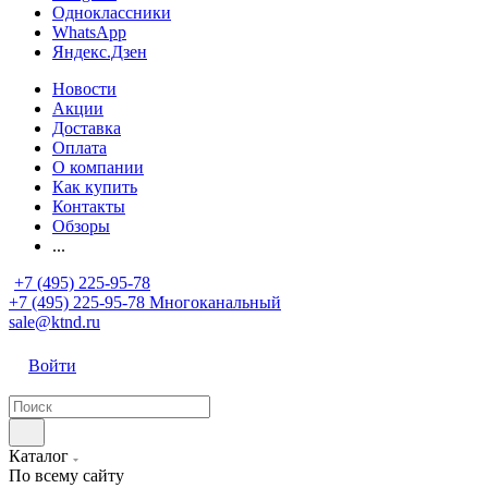
Одноклассники
WhatsApp
Яндекс.Дзен
Новости
Акции
Доставка
Оплата
О компании
Как купить
Контакты
Обзоры
...
+7 (495) 225-95-78
+7 (495) 225-95-78
Многоканальный
sale@ktnd.ru
Войти
Каталог
По всему сайту