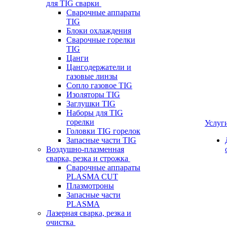
для TIG сварки
Сварочные аппараты
TIG
Блоки охлаждения
Сварочные горелки
TIG
Цанги
Цангодержатели и
газовые линзы
Сопло газовое TIG
Изоляторы TIG
Заглушки TIG
Наборы для TIG
горелки
Услуг
Головки TIG горелок
Запасные части TIG
Воздушно-плазменная
сварка, резка и строжка
Сварочные аппараты
PLASMA CUT
Плазмотроны
Запасные части
PLASMA
Лазерная сварка, резка и
очистка