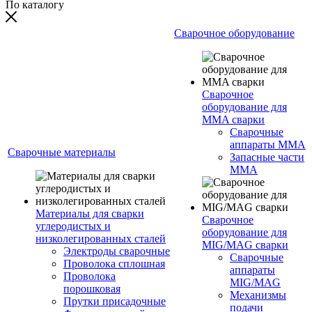
По каталогу
Сварочное оборудование
Сварочное
оборудование для
MMA сварки
Сварочные
аппараты MMA
Сварочные материалы
Запасные части
MMA
Материалы для сварки
Сварочное
углеродистых и
оборудование для
низколегированных сталей
MIG/MAG сварки
Электроды сварочные
Сварочные
Проволока сплошная
аппараты
Проволока
MIG/MAG
порошковая
Механизмы
Прутки присадочные
подачи