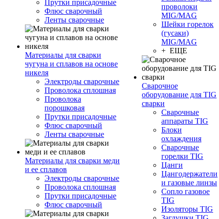
Прутки присадочные
проволоки
Флюс сварочный
MIG/MAG
Ленты сварочные
Шейки горелок
(гусаки)
MIG/MAG
+ ЕЩЕ
Материалы для сварки
чугуна и сплавов на основе
никеля
Электроды сварочные
Сварочное
Проволока сплошная
оборудование для TIG
Проволока
сварки
порошковая
Сварочные
Прутки присадочные
аппараты TIG
Флюс сварочный
Блоки
Ленты сварочные
охлаждения
Сварочные
горелки TIG
Материалы для сварки меди
Цанги
и ее сплавов
Цангодержатели
Электроды сварочные
и газовые линзы
Проволока сплошная
Сопло газовое
Прутки присадочные
TIG
Флюс сварочный
Изоляторы TIG
Заглушки TIG