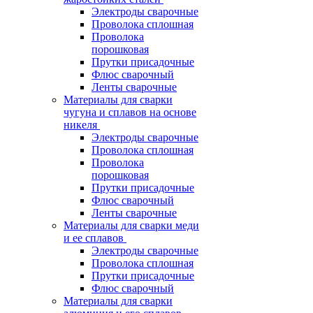
Электроды сварочные
Проволока сплошная
Проволока
порошковая
Прутки присадочные
Флюс сварочный
Ленты сварочные
Материалы для сварки
чугуна и сплавов на основе
никеля
Электроды сварочные
Проволока сплошная
Проволока
порошковая
Прутки присадочные
Флюс сварочный
Ленты сварочные
Материалы для сварки меди
и ее сплавов
Электроды сварочные
Проволока сплошная
Прутки присадочные
Флюс сварочный
Материалы для сварки