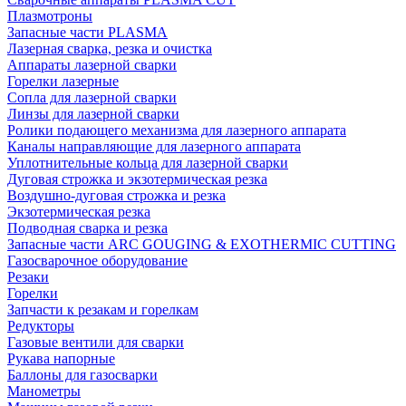
Плазмотроны
Запасные части PLASMA
Лазерная сварка, резка и очистка
Аппараты лазерной сварки
Горелки лазерные
Сопла для лазерной сварки
Линзы для лазерной сварки
Ролики подающего механизма для лазерного аппарата
Каналы направляющие для лазерного аппарата
Уплотнительные кольца для лазерной сварки
Дуговая строжка и экзотермическая резка
Воздушно-дуговая строжка и резка
Экзотермическая резка
Подводная сварка и резка
Запасные части ARC GOUGING & EXOTHERMIC CUTTING
Газосварочное оборудование
Резаки
Горелки
Запчасти к резакам и горелкам
Редукторы
Газовые вентили для сварки
Рукава напорные
Баллоны для газосварки
Манометры