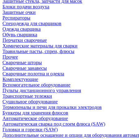
Защитные стекла, запчасти для масок
Блоки подачи воздуха
Защитные очки
Респираторы
Спецодежда для сварщиков
Одежда сварщика
Обувь сварщика
Перчатки сварочные
Химические материалы для сварки
Травильные пасты, спреи, флюсы
Прочее
Сварочные шторы
Сварочные занавесы
Сварочные полотна и одеяла
Комплектующие
Вспомогательное оборудование
Пульты дистанционного управления
Транспортные тележки
Сушильное оборудование
Термопеналы и печи для прокалки электродов
Бункеры для хранения флюсов
Автоматическое оборудование
Автоматическая сварка под слоем флюса (SAW)
Головки и горелки (SAW)
Дополнительные оснащение и опции для оборудования автома