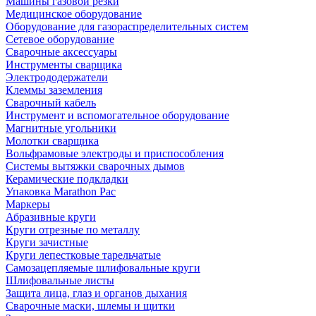
Машины газовой резки
Медицинское оборудование
Оборудование для газораспределительных систем
Сетевое оборудование
Сварочные аксессуары
Инструменты сварщика
Электрододержатели
Клеммы заземления
Сварочный кабель
Инструмент и вспомогательное оборудование
Магнитные угольники
Молотки сварщика
Вольфрамовые электроды и приспособления
Системы вытяжки сварочных дымов
Керамические подкладки
Упаковка Marathon Pac
Маркеры
Абразивные круги
Круги отрезные по металлу
Круги зачистные
Круги лепестковые тарельчатые
Самозацепляемые шлифовальные круги
Шлифовальные листы
Защита лица, глаз и органов дыхания
Сварочные маски, шлемы и щитки