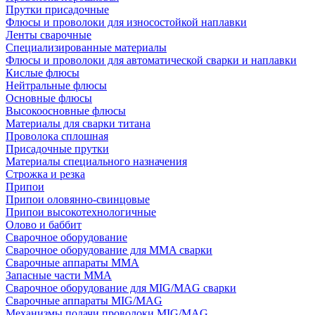
Прутки присадочные
Флюсы и проволоки для износостойкой наплавки
Ленты сварочные
Специализированные материалы
Флюсы и проволоки для автоматической сварки и наплавки
Кислые флюсы
Нейтральные флюсы
Основные флюсы
Высокоосновные флюсы
Материалы для сварки титана
Проволока сплошная
Присадочные прутки
Материалы специального назначения
Строжка и резка
Припои
Припои оловянно-свинцовые
Припои высокотехнологичные
Олово и баббит
Сварочное оборудование
Сварочное оборудование для MMA сварки
Сварочные аппараты MMA
Запасные части MMA
Сварочное оборудование для MIG/MAG сварки
Сварочные аппараты MIG/MAG
Механизмы подачи проволоки MIG/MAG