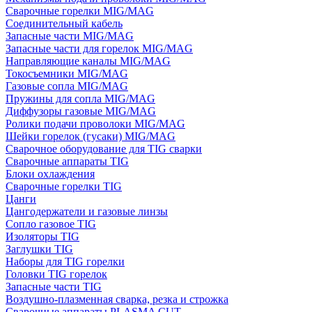
Сварочные горелки MIG/MAG
Соединительный кабель
Запасные части MIG/MAG
Запасные части для горелок MIG/MAG
Направляющие каналы MIG/MAG
Токосъемники MIG/MAG
Газовые сопла MIG/MAG
Пружины для сопла MIG/MAG
Диффузоры газовые MIG/MAG
Ролики подачи проволоки MIG/MAG
Шейки горелок (гусаки) MIG/MAG
Сварочное оборудование для TIG сварки
Сварочные аппараты TIG
Блоки охлаждения
Сварочные горелки TIG
Цанги
Цангодержатели и газовые линзы
Сопло газовое TIG
Изоляторы TIG
Заглушки TIG
Наборы для TIG горелки
Головки TIG горелок
Запасные части TIG
Воздушно-плазменная сварка, резка и строжка
Сварочные аппараты PLASMA CUT