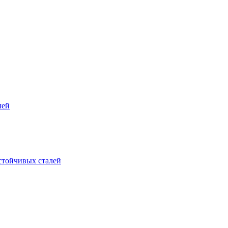
лей
стойчивых сталей