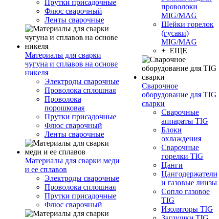
Прутки присадочные
проволоки
Флюс сварочный
MIG/MAG
Ленты сварочные
Шейки горелок
(гусаки)
MIG/MAG
+ ЕЩЕ
Материалы для сварки
чугуна и сплавов на основе
никеля
Электроды сварочные
Сварочное
Проволока сплошная
оборудование для TIG
Проволока
сварки
порошковая
Сварочные
Прутки присадочные
аппараты TIG
Флюс сварочный
Блоки
Ленты сварочные
охлаждения
Сварочные
горелки TIG
Материалы для сварки меди
Цанги
и ее сплавов
Цангодержатели
Электроды сварочные
и газовые линзы
Проволока сплошная
Сопло газовое
Прутки присадочные
TIG
Флюс сварочный
Изоляторы TIG
Заглушки TIG