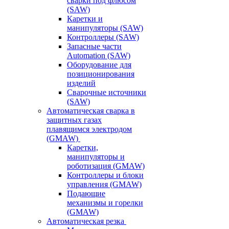
сварки под флюсом
(SAW)
Каретки и
манипуляторы (SAW)
Контроллеры (SAW)
Запасные части
Automation (SAW)
Оборудование для
позиционирования
изделий
Сварочные источники
(SAW)
Автоматическая сварка в
защитных газах
плавящимся электродом
(GMAW)
Каретки,
манипуляторы и
роботизация (GMAW)
Контроллеры и блоки
управления (GMAW)
Подающие
механизмы и горелки
(GMAW)
Автоматическая резка