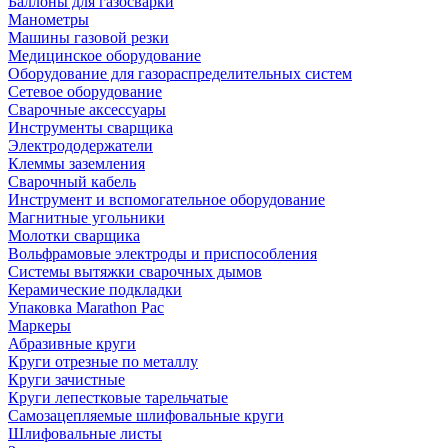
Баллоны для газосварки
Манометры
Машины газовой резки
Медицинское оборудование
Оборудование для газораспределительных систем
Сетевое оборудование
Сварочные аксессуары
Инструменты сварщика
Электрододержатели
Клеммы заземления
Сварочный кабель
Инструмент и вспомогательное оборудование
Магнитные угольники
Молотки сварщика
Вольфрамовые электроды и приспособления
Системы вытяжки сварочных дымов
Керамические подкладки
Упаковка Marathon Pac
Маркеры
Абразивные круги
Круги отрезные по металлу
Круги зачистные
Круги лепестковые тарельчатые
Самозацепляемые шлифовальные круги
Шлифовальные листы