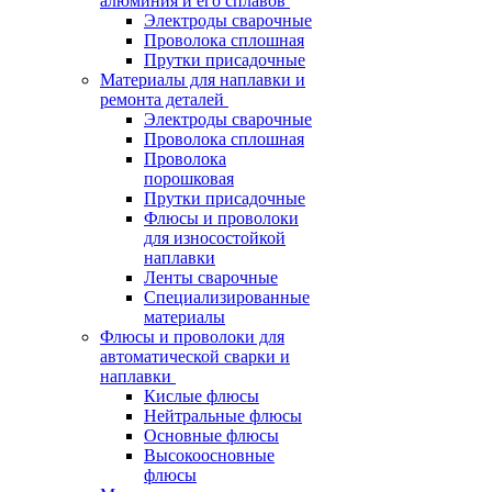
алюминия и его сплавов
Электроды сварочные
Проволока сплошная
Прутки присадочные
Материалы для наплавки и
ремонта деталей
Электроды сварочные
Проволока сплошная
Проволока
порошковая
Прутки присадочные
Флюсы и проволоки
для износостойкой
наплавки
Ленты сварочные
Специализированные
материалы
Флюсы и проволоки для
автоматической сварки и
наплавки
Кислые флюсы
Нейтральные флюсы
Основные флюсы
Высокоосновные
флюсы