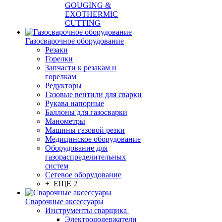
GOUGING &
EXOTHERMIC
CUTTING
Газосварочное оборудование
Резаки
Горелки
Запчасти к резакам и
горелкам
Редукторы
Газовые вентили для сварки
Рукава напорные
Баллоны для газосварки
Манометры
Машины газовой резки
Медицинское оборудование
Оборудование для
газораспределительных
систем
Сетевое оборудование
+ ЕЩЕ 2
Сварочные аксессуары
Инструменты сварщика
Электрододержатели