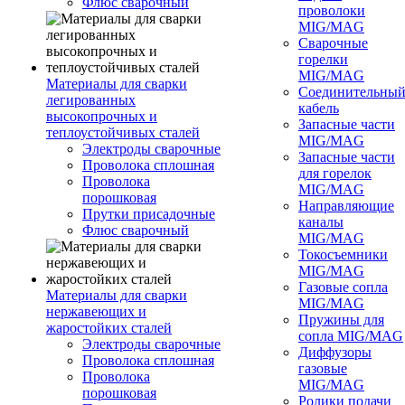
Флюс сварочный
проволоки
MIG/MAG
Сварочные
горелки
MIG/MAG
Материалы для сварки
Соединительны
легированных
кабель
высокопрочных и
Запасные части
теплоустойчивых сталей
MIG/MAG
Электроды сварочные
Запасные части
Проволока сплошная
для горелок
Проволока
MIG/MAG
порошковая
Направляющие
Прутки присадочные
каналы
Флюс сварочный
MIG/MAG
Токосъемники
MIG/MAG
Газовые сопла
Материалы для сварки
MIG/MAG
нержавеющих и
Пружины для
жаростойких сталей
сопла MIG/MAG
Электроды сварочные
Диффузоры
Проволока сплошная
газовые
Проволока
MIG/MAG
порошковая
Ролики подачи