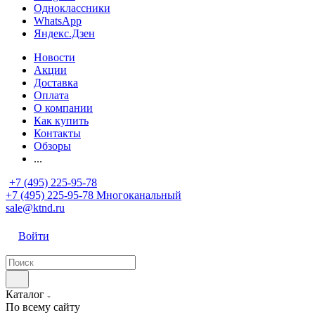
Одноклассники
WhatsApp
Яндекс.Дзен
Новости
Акции
Доставка
Оплата
О компании
Как купить
Контакты
Обзоры
...
+7 (495) 225-95-78
+7 (495) 225-95-78
Многоканальный
sale@ktnd.ru
Войти
Каталог
По всему сайту