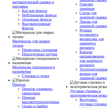
автоматической сварки и
Горелки
наплавки
лазерные
Кислые флюсы
Сопла для
Нейтральные флюсы
лазерной сварки
Основные флюсы
Линзы для
Высокоосновные
лазерной сварки
флюсы
Ролики
подающего
механизма для
Материалы для сварки
лазерного
титана
аппарата
Проволока сплошная
Каналы
Присадочные прутки
направляющие
для лазерного
аппарата
Материалы специального
Уплотнительные
назначения
кольца для
Строжка и резка
лазерной сварки
Припои
Припои оловянно-
Дуговая строжка и
свинцовые
экзотермическая резка
Припои
Воздушно-
высокотехнологичные
дуговая строжка
Олово и баббит