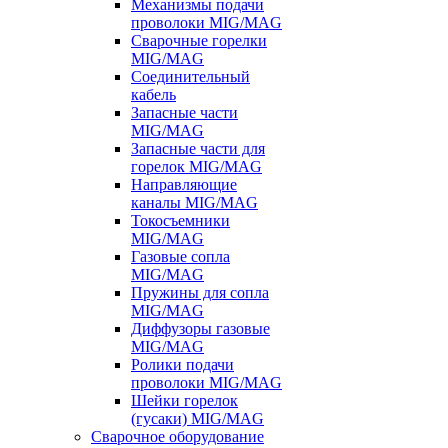
Механизмы подачи
проволоки MIG/MAG
Сварочные горелки
MIG/MAG
Соединительный
кабель
Запасные части
MIG/MAG
Запасные части для
горелок MIG/MAG
Направляющие
каналы MIG/MAG
Токосъемники
MIG/MAG
Газовые сопла
MIG/MAG
Пружины для сопла
MIG/MAG
Диффузоры газовые
MIG/MAG
Ролики подачи
проволоки MIG/MAG
Шейки горелок
(гусаки) MIG/MAG
Сварочное оборудование