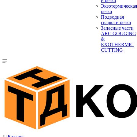
и резка
Экзотермическая
резка
Подводная
сварка и резка
Запасные части
ARC GOUGING
&
EXOTHERMIC
CUTTING
Каталог