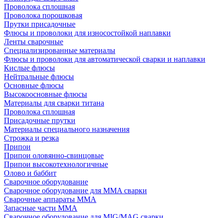
Проволока сплошная
Проволока порошковая
Прутки присадочные
Флюсы и проволоки для износостойкой наплавки
Ленты сварочные
Специализированные материалы
Флюсы и проволоки для автоматической сварки и наплавки
Кислые флюсы
Нейтральные флюсы
Основные флюсы
Высокоосновные флюсы
Материалы для сварки титана
Проволока сплошная
Присадочные прутки
Материалы специального назначения
Строжка и резка
Припои
Припои оловянно-свинцовые
Припои высокотехнологичные
Олово и баббит
Сварочное оборудование
Сварочное оборудование для MMA сварки
Сварочные аппараты MMA
Запасные части MMA
Сварочное оборудование для MIG/MAG сварки