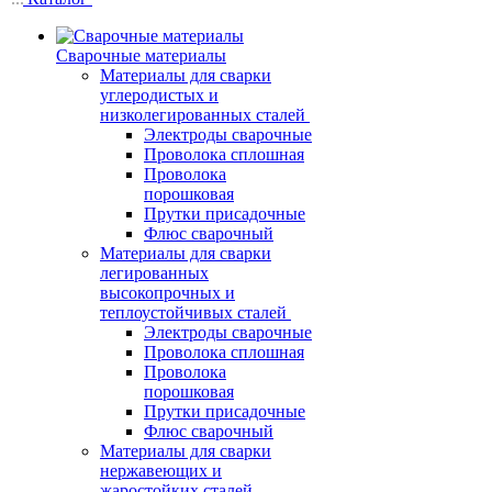
Сварочные материалы
Материалы для сварки
углеродистых и
низколегированных сталей
Электроды сварочные
Проволока сплошная
Проволока
порошковая
Прутки присадочные
Флюс сварочный
Материалы для сварки
легированных
высокопрочных и
теплоустойчивых сталей
Электроды сварочные
Проволока сплошная
Проволока
порошковая
Прутки присадочные
Флюс сварочный
Материалы для сварки
нержавеющих и
жаростойких сталей