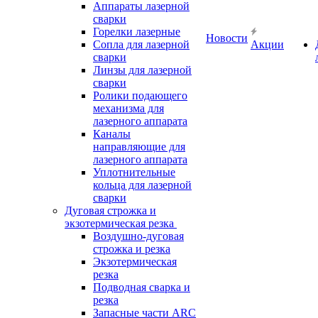
Аппараты лазерной
сварки
Горелки лазерные
Новости
Сопла для лазерной
Акции
сварки
Линзы для лазерной
сварки
Ролики подающего
механизма для
лазерного аппарата
Каналы
направляющие для
лазерного аппарата
Уплотнительные
кольца для лазерной
сварки
Дуговая строжка и
экзотермическая резка
Воздушно-дуговая
строжка и резка
Экзотермическая
резка
Подводная сварка и
резка
Запасные части ARC