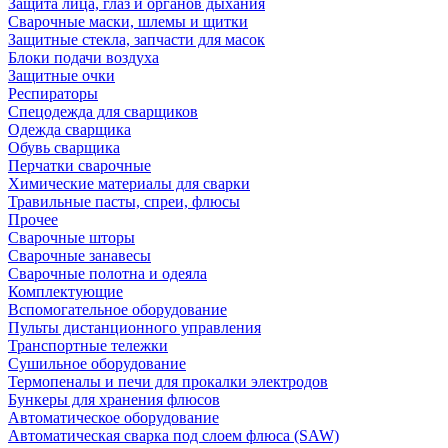
Защита лица, глаз и органов дыхания
Сварочные маски, шлемы и щитки
Защитные стекла, запчасти для масок
Блоки подачи воздуха
Защитные очки
Респираторы
Спецодежда для сварщиков
Одежда сварщика
Обувь сварщика
Перчатки сварочные
Химические материалы для сварки
Травильные пасты, спреи, флюсы
Прочее
Сварочные шторы
Сварочные занавесы
Сварочные полотна и одеяла
Комплектующие
Вспомогательное оборудование
Пульты дистанционного управления
Транспортные тележки
Сушильное оборудование
Термопеналы и печи для прокалки электродов
Бункеры для хранения флюсов
Автоматическое оборудование
Автоматическая сварка под слоем флюса (SAW)