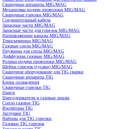
Сварочные аппараты MIG/MAG
Механизмы подачи проволоки MIG/MAG
Сварочные горелки MIG/MAG
Соединительный кабель
Запасные части MIG/MAG
Запасные части для горелок MIG/MAG
Направляющие каналы MIG/MAG
Токосъемники MIG/MAG
Газовые сопла MIG/MAG
Пружины для сопла MIG/MAG
Диффузоры газовые MIG/MAG
Ролики подачи проволоки MIG/MAG
Шейки горелок (гусаки) MIG/MAG
Сварочное оборудование для TIG сварки
Сварочные аппараты TIG
Блоки охлаждения
Сварочные горелки TIG
Цанги
Цангодержатели и газовые линзы
Сопло газовое TIG
Изоляторы TIG
Заглушки TIG
Наборы для TIG горелки
Головки TIG горелок
Запасные части TIG