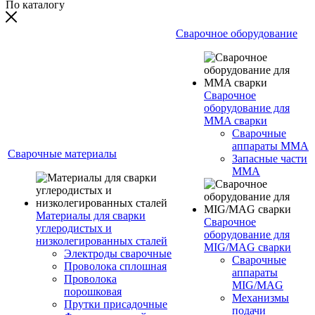
По каталогу
Сварочное оборудование
Сварочное
оборудование для
MMA сварки
Сварочные
аппараты MMA
Сварочные материалы
Запасные части
MMA
Материалы для сварки
Сварочное
углеродистых и
оборудование для
низколегированных сталей
MIG/MAG сварки
Электроды сварочные
Сварочные
Проволока сплошная
аппараты
Проволока
MIG/MAG
порошковая
Механизмы
Прутки присадочные
подачи