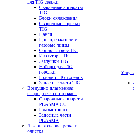
для TIG сварки
Сварочные аппараты
TIG
Блоки охлаждения
Сварочные горелки
TIG
Цанги
Цангодержатели и
газовые линзы
Сопло газовое TIG
Изоляторы TIG
Заглушки TIG
Наборы для TIG
горелки
Услуг
Головки TIG горелок
Запасные части TIG
Воздушно-плазменная
сварка, резка и строжка
Сварочные аппараты
PLASMA CUT
Плазмотроны
Запасные части
PLASMA
Лазерная сварка, резка и
очистка