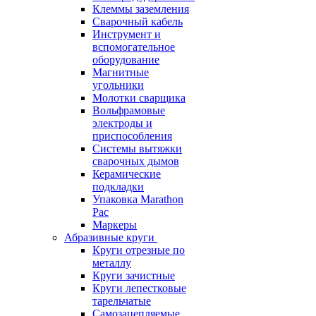
Клеммы заземления
Сварочный кабель
Инструмент и
вспомогательное
оборудование
Магнитные
угольники
Молотки сварщика
Вольфрамовые
электроды и
приспособления
Системы вытяжки
сварочных дымов
Керамические
подкладки
Упаковка Marathon
Pac
Маркеры
Абразивные круги
Круги отрезные по
металлу
Круги зачистные
Круги лепестковые
тарельчатые
Самозацепляемые