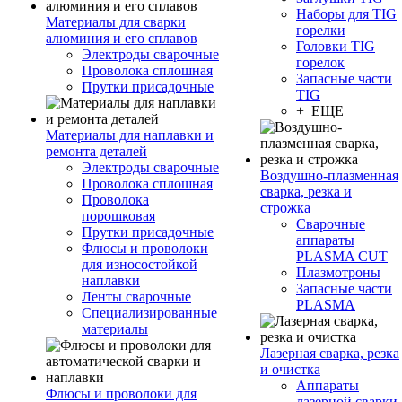
Наборы для TIG
Материалы для сварки
горелки
алюминия и его сплавов
Головки TIG
Электроды сварочные
горелок
Проволока сплошная
Запасные части
Прутки присадочные
TIG
+ ЕЩЕ
Материалы для наплавки и
ремонта деталей
Электроды сварочные
Воздушно-плазменная
Проволока сплошная
сварка, резка и
Проволока
строжка
порошковая
Сварочные
Прутки присадочные
аппараты
Флюсы и проволоки
PLASMA CUT
для износостойкой
Плазмотроны
наплавки
Запасные части
Ленты сварочные
PLASMA
Специализированные
материалы
Лазерная сварка, резка
и очистка
Аппараты
Флюсы и проволоки для
лазерной сварки