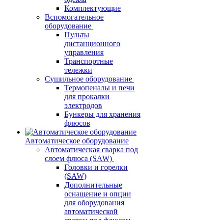
Комплектующие
Вспомогательное
оборудование
Пульты
дистанционного
управления
Транспортные
тележки
Сушильное оборудование
Термопеналы и печи
для прокалки
электродов
Бункеры для хранения
флюсов
Автоматическое оборудование
Автоматическая сварка под
слоем флюса (SAW)
Головки и горелки
(SAW)
Дополнительные
оснащение и опции
для оборудования
автоматической