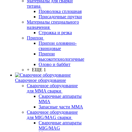
Материалы для сварки
титана
Проволока сплошная
Присадочные прутки
Материалы специального
назначения
Строжка и резка
Припои
Припои оловянно-
свинцовые
Припои
высокотехнологичные
Олово и баббит
+ ЕЩЕ 1
Сварочное оборудование
Сварочное оборудование
для MMA сварки
Сварочные аппараты
MMA
Запасные части MMA
Сварочное оборудование
для MIG/MAG сварки
Сварочные аппараты
MIG/MAG