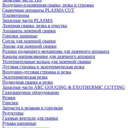
Воздушно-плазменная сварка, резка и строжка
Сварочные аппараты PLASMA CUT
Плазмотроны
Запасные части PLASMA
Лазерная сварка, резка и очистка
Аппараты лазерной сварки
Горелки лазерные
Сопла для лазерной сварки
Линзы для лазерной сварки
Ролики подающего механизма для лазерного аппарата
Каналы направляющие для лазерного аппарата
Уплотнительные кольца для лазерной сварки
Дуговая строжка и экзотермическая резка
Воздушно-дуговая строжка и резка
Экзотермическая резка
Подводная сварка и резка
Запасные части ARC GOUGING & EXOTHERMIC CUTTING
Газосварочное оборудование
Резаки
Горелки
Запчасти к резакам и горелкам
Редукторы
Газовые вентили для сварки
Рукава напорные