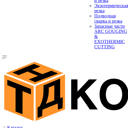
и резка
Экзотермическая
резка
Подводная
сварка и резка
Запасные части
ARC GOUGING
&
EXOTHERMIC
CUTTING
Каталог