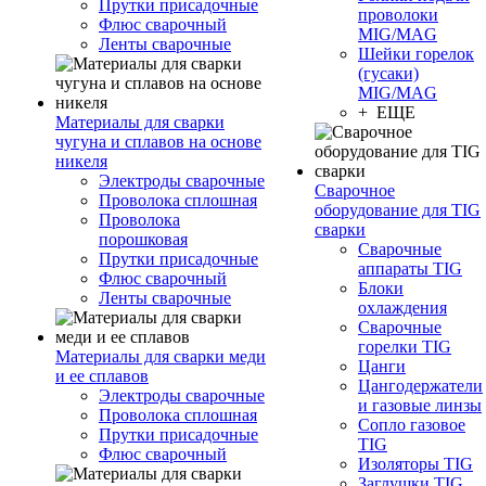
Прутки присадочные
проволоки
Флюс сварочный
MIG/MAG
Ленты сварочные
Шейки горелок
(гусаки)
MIG/MAG
+ ЕЩЕ
Материалы для сварки
чугуна и сплавов на основе
никеля
Электроды сварочные
Сварочное
Проволока сплошная
оборудование для TIG
Проволока
сварки
порошковая
Сварочные
Прутки присадочные
аппараты TIG
Флюс сварочный
Блоки
Ленты сварочные
охлаждения
Сварочные
горелки TIG
Материалы для сварки меди
Цанги
и ее сплавов
Цангодержатели
Электроды сварочные
и газовые линзы
Проволока сплошная
Сопло газовое
Прутки присадочные
TIG
Флюс сварочный
Изоляторы TIG
Заглушки TIG