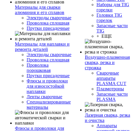
Наборы для TIG
Материалы для сварки
горелки
алюминия и его сплавов
Головки TIG
Электроды сварочные
горелок
Проволока сплошная
Запасные части
Прутки присадочные
TIG
+ ЕЩЕ
Материалы для наплавки и
ремонта деталей
Электроды сварочные
Воздушно-плазменная
Проволока сплошная
сварка, резка и
Проволока
строжка
порошковая
Сварочные
Прутки присадочные
аппараты
Флюсы и проволоки
PLASMA CUT
для износостойкой
Плазмотроны
наплавки
Запасные части
Ленты сварочные
PLASMA
Специализированные
материалы
Лазерная сварка, резка
и очистка
Аппараты
Флюсы и проволоки для
лазерной сварки