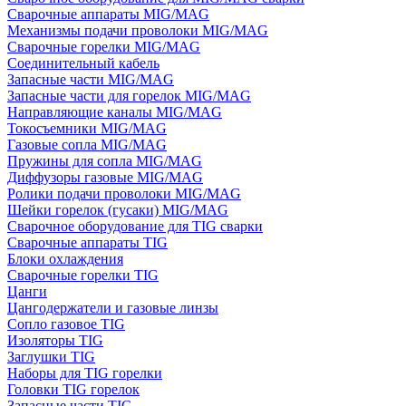
Сварочные аппараты MIG/MAG
Механизмы подачи проволоки MIG/MAG
Сварочные горелки MIG/MAG
Соединительный кабель
Запасные части MIG/MAG
Запасные части для горелок MIG/MAG
Направляющие каналы MIG/MAG
Токосъемники MIG/MAG
Газовые сопла MIG/MAG
Пружины для сопла MIG/MAG
Диффузоры газовые MIG/MAG
Ролики подачи проволоки MIG/MAG
Шейки горелок (гусаки) MIG/MAG
Сварочное оборудование для TIG сварки
Сварочные аппараты TIG
Блоки охлаждения
Сварочные горелки TIG
Цанги
Цангодержатели и газовые линзы
Сопло газовое TIG
Изоляторы TIG
Заглушки TIG
Наборы для TIG горелки
Головки TIG горелок
Запасные части TIG