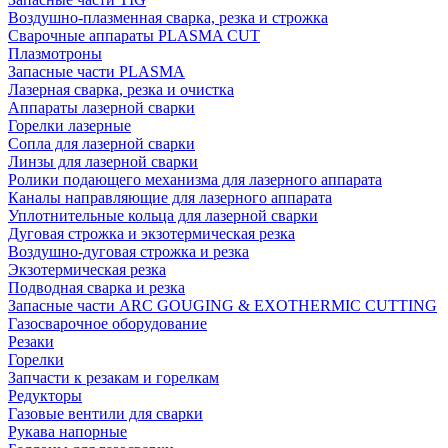
Воздушно-плазменная сварка, резка и строжка
Сварочные аппараты PLASMA CUT
Плазмотроны
Запасные части PLASMA
Лазерная сварка, резка и очистка
Аппараты лазерной сварки
Горелки лазерные
Сопла для лазерной сварки
Линзы для лазерной сварки
Ролики подающего механизма для лазерного аппарата
Каналы направляющие для лазерного аппарата
Уплотнительные кольца для лазерной сварки
Дуговая строжка и экзотермическая резка
Воздушно-дуговая строжка и резка
Экзотермическая резка
Подводная сварка и резка
Запасные части ARC GOUGING & EXOTHERMIC CUTTING
Газосварочное оборудование
Резаки
Горелки
Запчасти к резакам и горелкам
Редукторы
Газовые вентили для сварки
Рукава напорные