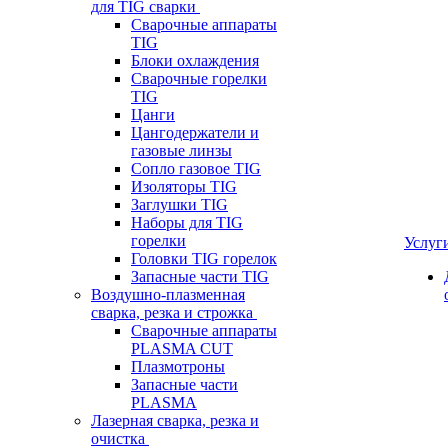
для TIG сварки
Сварочные аппараты
TIG
Блоки охлаждения
Сварочные горелки
TIG
Цанги
Цангодержатели и
газовые линзы
Сопло газовое TIG
Изоляторы TIG
Заглушки TIG
Наборы для TIG
горелки
Услуг
Головки TIG горелок
Запасные части TIG
Воздушно-плазменная
сварка, резка и строжка
Сварочные аппараты
PLASMA CUT
Плазмотроны
Запасные части
PLASMA
Лазерная сварка, резка и
очистка