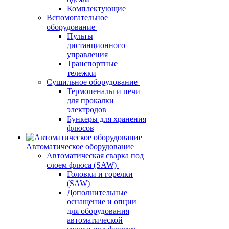
Комплектующие
Вспомогательное
оборудование
Пульты
дистанционного
управления
Транспортные
тележки
Сушильное оборудование
Термопеналы и печи
для прокалки
электродов
Бункеры для хранения
флюсов
Автоматическое оборудование
Автоматическая сварка под
слоем флюса (SAW)
Головки и горелки
(SAW)
Дополнительные
оснащение и опции
для оборудования
автоматической