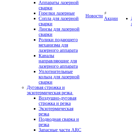
Аппараты лазерной
сварки
Горелки лазерные
Новости
Сопла для лазерной
Акции
сварки
Линзы для лазерной
сварки
Ролики подающего
механизма для
лазерного аппарата
Каналы
направляющие для
лазерного аппарата
Уплотнительные
кольца для лазерной
сварки
Дуговая строжка и
экзотермическая резка
Воздушно-дуговая
строжка и резка
Экзотермическая
резка
Подводная сварка и
резка
Запасные части ARC