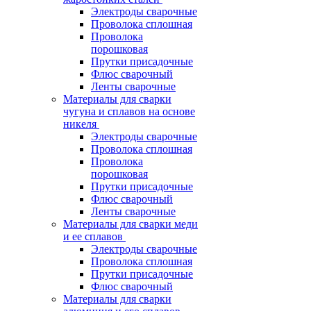
Электроды сварочные
Проволока сплошная
Проволока
порошковая
Прутки присадочные
Флюс сварочный
Ленты сварочные
Материалы для сварки
чугуна и сплавов на основе
никеля
Электроды сварочные
Проволока сплошная
Проволока
порошковая
Прутки присадочные
Флюс сварочный
Ленты сварочные
Материалы для сварки меди
и ее сплавов
Электроды сварочные
Проволока сплошная
Прутки присадочные
Флюс сварочный
Материалы для сварки