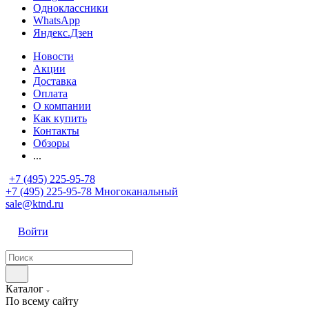
Одноклассники
WhatsApp
Яндекс.Дзен
Новости
Акции
Доставка
Оплата
О компании
Как купить
Контакты
Обзоры
...
+7 (495) 225-95-78
+7 (495) 225-95-78
Многоканальный
sale@ktnd.ru
Войти
Каталог
По всему сайту