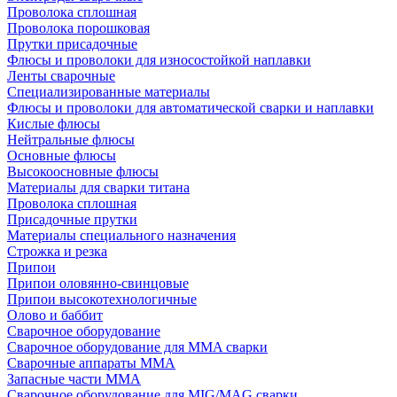
Проволока сплошная
Проволока порошковая
Прутки присадочные
Флюсы и проволоки для износостойкой наплавки
Ленты сварочные
Специализированные материалы
Флюсы и проволоки для автоматической сварки и наплавки
Кислые флюсы
Нейтральные флюсы
Основные флюсы
Высокоосновные флюсы
Материалы для сварки титана
Проволока сплошная
Присадочные прутки
Материалы специального назначения
Строжка и резка
Припои
Припои оловянно-свинцовые
Припои высокотехнологичные
Олово и баббит
Сварочное оборудование
Сварочное оборудование для MMA сварки
Сварочные аппараты MMA
Запасные части MMA
Сварочное оборудование для MIG/MAG сварки