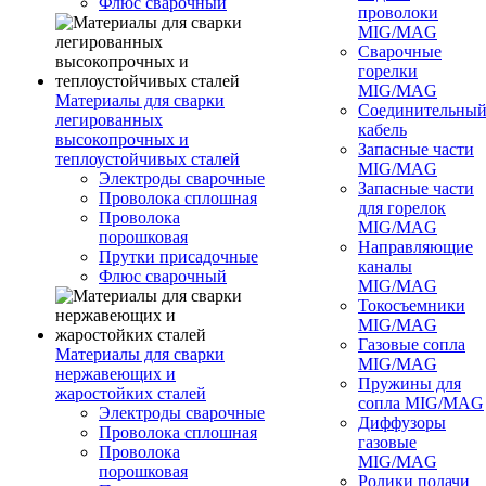
Флюс сварочный
проволоки
MIG/MAG
Сварочные
горелки
MIG/MAG
Материалы для сварки
Соединительны
легированных
кабель
высокопрочных и
Запасные части
теплоустойчивых сталей
MIG/MAG
Электроды сварочные
Запасные части
Проволока сплошная
для горелок
Проволока
MIG/MAG
порошковая
Направляющие
Прутки присадочные
каналы
Флюс сварочный
MIG/MAG
Токосъемники
MIG/MAG
Газовые сопла
Материалы для сварки
MIG/MAG
нержавеющих и
Пружины для
жаростойких сталей
сопла MIG/MAG
Электроды сварочные
Диффузоры
Проволока сплошная
газовые
Проволока
MIG/MAG
порошковая
Ролики подачи