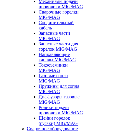
Механизмы подачи
проволоки MIG/MAG
Сварочные горелки
MIG/MAG
Соединительный
кабель
Запасные части
MIG/MAG
Запасные части для
горелок MIG/MAG
Направляющие
каналы MIG/MAG
Токосъемники
MIG/MAG
Газовые сопла
MIG/MAG
Пружины для сопла
MIG/MAG
Диффузоры газовые
MIG/MAG
Ролики подачи
проволоки MIG/MAG
Шейки горелок
(гусаки) MIG/MAG
Сварочное оборудование