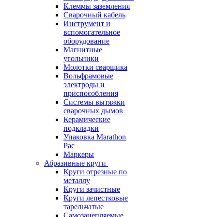
Клеммы заземления
Сварочный кабель
Инструмент и
вспомогательное
оборудование
Магнитные
угольники
Молотки сварщика
Вольфрамовые
электроды и
приспособления
Системы вытяжки
сварочных дымов
Керамические
подкладки
Упаковка Marathon
Pac
Маркеры
Абразивные круги
Круги отрезные по
металлу
Круги зачистные
Круги лепестковые
тарельчатые
Самозацепляемые