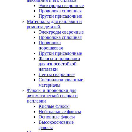
алюминия и его сплавов
Электроды сварочные
Проволока сплошная
Прутки присадочные
Материалы для наплавки и
ремонта деталей
Электроды сварочные
Проволока сплошная
Проволока
порошковая
Прутки присадочные
Флюсы и проволоки
для износостойкой
наплавки
Ленты сварочные
Специализированные
материалы
Флюсы и проволоки для
автоматической сварки и
наплавки
Кислые флюсы
Нейтральные флюсы
Основные флюсы
Высокоосновные
флюсы