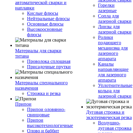
автоматической сварки и
Горелки
наплавки
лазерные
Кислые флюсы
Сопла для
Нейтральные флюсы
лазерной сварки
Основные флюсы
Линзы для
Высокоосновные
лазерной сварки
флюсы
Ролики
подающего
механизма для
Материалы для сварки
лазерного
титана
аппарата
Проволока сплошная
Каналы
Присадочные прутки
направляющие
для лазерного
аппарата
Материалы специального
Уплотнительные
назначения
кольца для
Строжка и резка
лазерной сварки
Припои
Припои оловянно-
Дуговая строжка и
свинцовые
экзотермическая резка
Припои
Воздушно-
высокотехнологичные
дуговая строжка
Олово и баббит