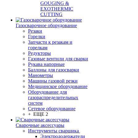
GOUGING &
EXOTHERMIC
CUTTING
Газосварочное оборудование
Резаки
Горелки
Запчасти к резакам и
горелкам
Редукторы
Газовые вентили для сварки
Рукава напорные
Баллоны для газосварки
Манометры
Машины газовой резки
Медицинское оборудование
Оборудование для
газораспределительных
систем
Сетевое оборудование
+ ЕЩЕ 2
Сварочные аксессуары
Инструменты сварщика
Электрододержатели