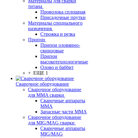
Материалы для сварки
титана
Проволока сплошная
Присадочные прутки
Материалы специального
назначения
Строжка и резка
Припои
Припои оловянно-
свинцовые
Припои
высокотехнологичные
Олово и баббит
+ ЕЩЕ 1
Сварочное оборудование
Сварочное оборудование
для MMA сварки
Сварочные аппараты
MMA
Запасные части MMA
Сварочное оборудование
для MIG/MAG сварки
Сварочные аппараты
MIG/MAG