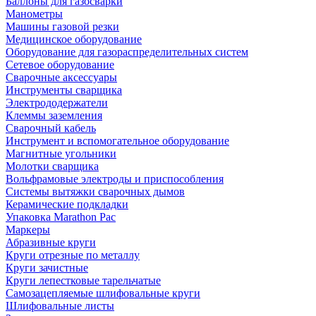
Баллоны для газосварки
Манометры
Машины газовой резки
Медицинское оборудование
Оборудование для газораспределительных систем
Сетевое оборудование
Сварочные аксессуары
Инструменты сварщика
Электрододержатели
Клеммы заземления
Сварочный кабель
Инструмент и вспомогательное оборудование
Магнитные угольники
Молотки сварщика
Вольфрамовые электроды и приспособления
Системы вытяжки сварочных дымов
Керамические подкладки
Упаковка Marathon Pac
Маркеры
Абразивные круги
Круги отрезные по металлу
Круги зачистные
Круги лепестковые тарельчатые
Самозацепляемые шлифовальные круги
Шлифовальные листы