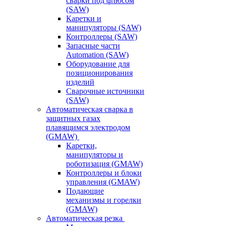
сварки под флюсом
(SAW)
Каретки и
манипуляторы (SAW)
Контроллеры (SAW)
Запасные части
Automation (SAW)
Оборудование для
позиционирования
изделий
Сварочные источники
(SAW)
Автоматическая сварка в
защитных газах
плавящимся электродом
(GMAW)
Каретки,
манипуляторы и
роботизация (GMAW)
Контроллеры и блоки
управления (GMAW)
Подающие
механизмы и горелки
(GMAW)
Автоматическая резка