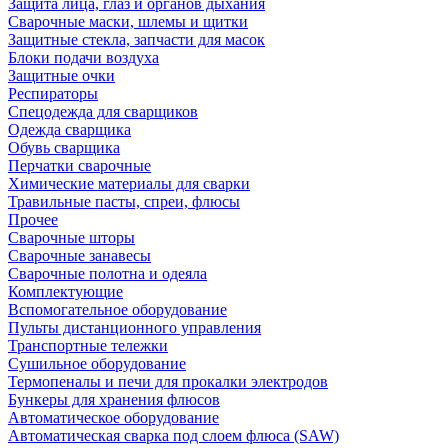
Защита лица, глаз и органов дыхания
Сварочные маски, шлемы и щитки
Защитные стекла, запчасти для масок
Блоки подачи воздуха
Защитные очки
Респираторы
Спецодежда для сварщиков
Одежда сварщика
Обувь сварщика
Перчатки сварочные
Химические материалы для сварки
Травильные пасты, спреи, флюсы
Прочее
Сварочные шторы
Сварочные занавесы
Сварочные полотна и одеяла
Комплектующие
Вспомогательное оборудование
Пульты дистанционного управления
Транспортные тележки
Сушильное оборудование
Термопеналы и печи для прокалки электродов
Бункеры для хранения флюсов
Автоматическое оборудование
Автоматическая сварка под слоем флюса (SAW)