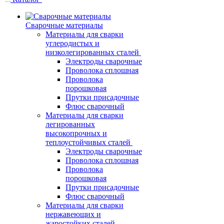
Сварочные материалы
Материалы для сварки
углеродистых и
низколегированных сталей
Электроды сварочные
Проволока сплошная
Проволока
порошковая
Прутки присадочные
Флюс сварочный
Материалы для сварки
легированных
высокопрочных и
теплоустойчивых сталей
Электроды сварочные
Проволока сплошная
Проволока
порошковая
Прутки присадочные
Флюс сварочный
Материалы для сварки
нержавеющих и
жаростойких сталей