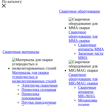
По каталогу
Сварочное оборудование
Сварочное
оборудование для
MMA сварки
Сварочные
аппараты MMA
Сварочные материалы
Запасные части
MMA
Материалы для сварки
Сварочное
углеродистых и
оборудование для
низколегированных сталей
MIG/MAG сварки
Электроды сварочные
Сварочные
Проволока сплошная
аппараты
Проволока
MIG/MAG
порошковая
Механизмы
Прутки присадочные
подачи