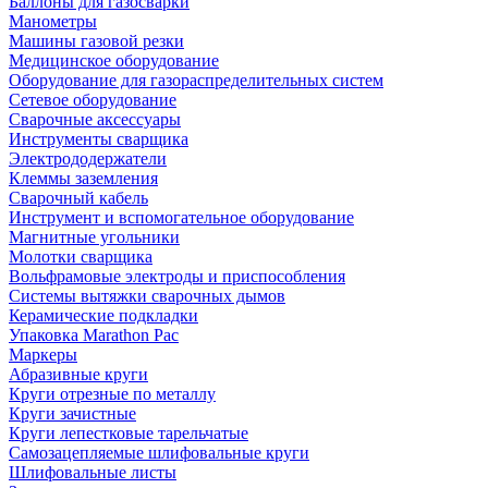
Баллоны для газосварки
Манометры
Машины газовой резки
Медицинское оборудование
Оборудование для газораспределительных систем
Сетевое оборудование
Сварочные аксессуары
Инструменты сварщика
Электрододержатели
Клеммы заземления
Сварочный кабель
Инструмент и вспомогательное оборудование
Магнитные угольники
Молотки сварщика
Вольфрамовые электроды и приспособления
Системы вытяжки сварочных дымов
Керамические подкладки
Упаковка Marathon Pac
Маркеры
Абразивные круги
Круги отрезные по металлу
Круги зачистные
Круги лепестковые тарельчатые
Самозацепляемые шлифовальные круги
Шлифовальные листы