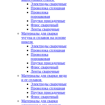
Электроды сварочные
Проволока сплошная
Проволока
порошковая
Прутки присадочные
Флюс сварочный
Ленты сварочные
Материалы для сварки
чугуна и сплавов на основе
никеля
Электроды сварочные
Проволока сплошная
Проволока
порошковая
Прутки присадочные
Флюс сварочный
Ленты сварочные
Материалы для сварки меди
и ее сплавов
Электроды сварочные
Проволока сплошная
Прутки присадочные
Флюс сварочный
Материалы для сварки