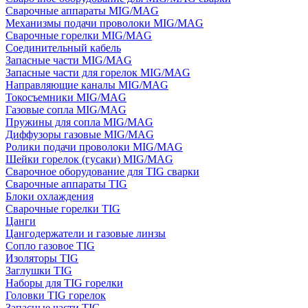
Сварочные аппараты MIG/MAG
Механизмы подачи проволоки MIG/MAG
Сварочные горелки MIG/MAG
Соединительный кабель
Запасные части MIG/MAG
Запасные части для горелок MIG/MAG
Направляющие каналы MIG/MAG
Токосъемники MIG/MAG
Газовые сопла MIG/MAG
Пружины для сопла MIG/MAG
Диффузоры газовые MIG/MAG
Ролики подачи проволоки MIG/MAG
Шейки горелок (гусаки) MIG/MAG
Сварочное оборудование для TIG сварки
Сварочные аппараты TIG
Блоки охлаждения
Сварочные горелки TIG
Цанги
Цангодержатели и газовые линзы
Сопло газовое TIG
Изоляторы TIG
Заглушки TIG
Наборы для TIG горелки
Головки TIG горелок
Запасные части TIG