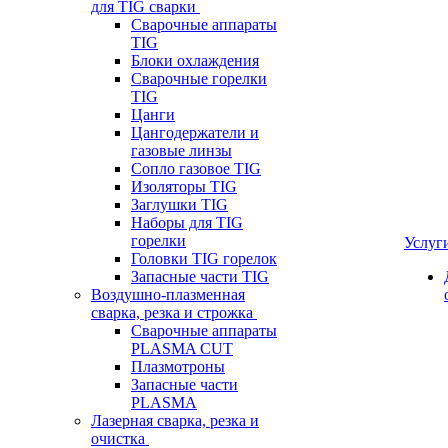
для TIG сварки
Сварочные аппараты
TIG
Блоки охлаждения
Сварочные горелки
TIG
Цанги
Цангодержатели и
газовые линзы
Сопло газовое TIG
Изоляторы TIG
Заглушки TIG
Наборы для TIG
горелки
Услуг
Головки TIG горелок
Запасные части TIG
Воздушно-плазменная
сварка, резка и строжка
Сварочные аппараты
PLASMA CUT
Плазмотроны
Запасные части
PLASMA
Лазерная сварка, резка и
очистка