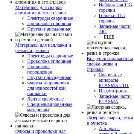
Наборы для TIG
Материалы для сварки
горелки
алюминия и его сплавов
Головки TIG
Электроды сварочные
горелок
Проволока сплошная
Запасные части
Прутки присадочные
TIG
+ ЕЩЕ
Материалы для наплавки и
ремонта деталей
Электроды сварочные
Воздушно-плазменная
Проволока сплошная
сварка, резка и
Проволока
строжка
порошковая
Сварочные
Прутки присадочные
аппараты
Флюсы и проволоки
PLASMA CUT
для износостойкой
Плазмотроны
наплавки
Запасные части
Ленты сварочные
PLASMA
Специализированные
материалы
Лазерная сварка, резка
и очистка
Аппараты
Флюсы и проволоки для
лазерной сварки