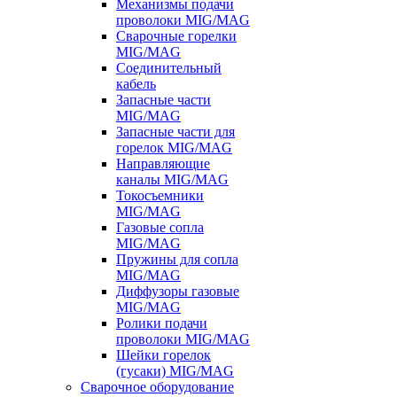
Механизмы подачи
проволоки MIG/MAG
Сварочные горелки
MIG/MAG
Соединительный
кабель
Запасные части
MIG/MAG
Запасные части для
горелок MIG/MAG
Направляющие
каналы MIG/MAG
Токосъемники
MIG/MAG
Газовые сопла
MIG/MAG
Пружины для сопла
MIG/MAG
Диффузоры газовые
MIG/MAG
Ролики подачи
проволоки MIG/MAG
Шейки горелок
(гусаки) MIG/MAG
Сварочное оборудование