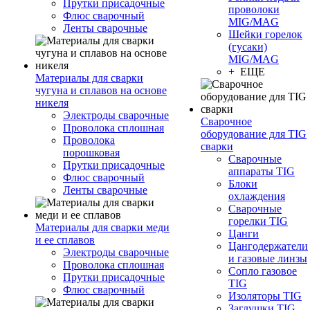
Прутки присадочные
проволоки
Флюс сварочный
MIG/MAG
Ленты сварочные
Шейки горелок
(гусаки)
MIG/MAG
+ ЕЩЕ
Материалы для сварки
чугуна и сплавов на основе
никеля
Электроды сварочные
Сварочное
Проволока сплошная
оборудование для TIG
Проволока
сварки
порошковая
Сварочные
Прутки присадочные
аппараты TIG
Флюс сварочный
Блоки
Ленты сварочные
охлаждения
Сварочные
горелки TIG
Материалы для сварки меди
Цанги
и ее сплавов
Цангодержатели
Электроды сварочные
и газовые линзы
Проволока сплошная
Сопло газовое
Прутки присадочные
TIG
Флюс сварочный
Изоляторы TIG
Заглушки TIG