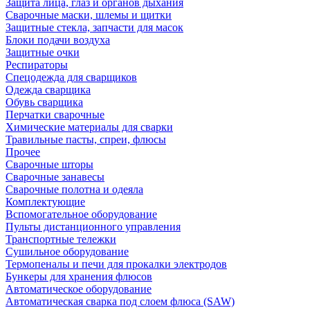
Защита лица, глаз и органов дыхания
Сварочные маски, шлемы и щитки
Защитные стекла, запчасти для масок
Блоки подачи воздуха
Защитные очки
Респираторы
Спецодежда для сварщиков
Одежда сварщика
Обувь сварщика
Перчатки сварочные
Химические материалы для сварки
Травильные пасты, спреи, флюсы
Прочее
Сварочные шторы
Сварочные занавесы
Сварочные полотна и одеяла
Комплектующие
Вспомогательное оборудование
Пульты дистанционного управления
Транспортные тележки
Сушильное оборудование
Термопеналы и печи для прокалки электродов
Бункеры для хранения флюсов
Автоматическое оборудование
Автоматическая сварка под слоем флюса (SAW)