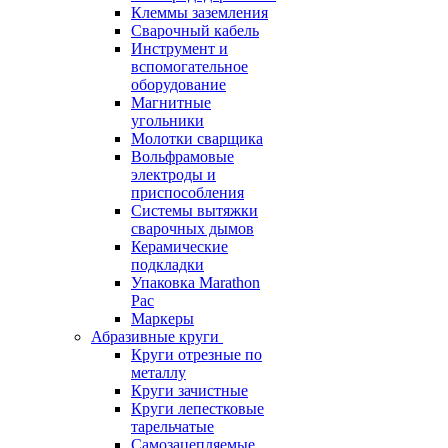
Клеммы заземления
Сварочный кабель
Инструмент и
вспомогательное
оборудование
Магнитные
угольники
Молотки сварщика
Вольфрамовые
электроды и
приспособления
Системы вытяжки
сварочных дымов
Керамические
подкладки
Упаковка Marathon
Pac
Маркеры
Абразивные круги
Круги отрезные по
металлу
Круги зачистные
Круги лепестковые
тарельчатые
Самозацепляемые