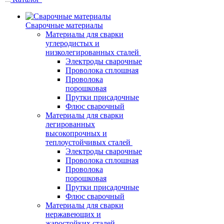
Сварочные материалы
Материалы для сварки
углеродистых и
низколегированных сталей
Электроды сварочные
Проволока сплошная
Проволока
порошковая
Прутки присадочные
Флюс сварочный
Материалы для сварки
легированных
высокопрочных и
теплоустойчивых сталей
Электроды сварочные
Проволока сплошная
Проволока
порошковая
Прутки присадочные
Флюс сварочный
Материалы для сварки
нержавеющих и
жаростойких сталей