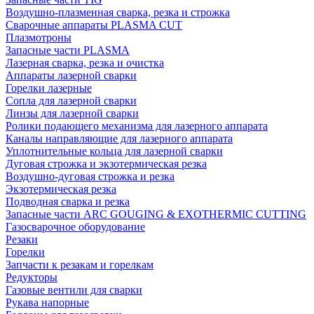
Воздушно-плазменная сварка, резка и строжка
Сварочные аппараты PLASMA CUT
Плазмотроны
Запасные части PLASMA
Лазерная сварка, резка и очистка
Аппараты лазерной сварки
Горелки лазерные
Сопла для лазерной сварки
Линзы для лазерной сварки
Ролики подающего механизма для лазерного аппарата
Каналы направляющие для лазерного аппарата
Уплотнительные кольца для лазерной сварки
Дуговая строжка и экзотермическая резка
Воздушно-дуговая строжка и резка
Экзотермическая резка
Подводная сварка и резка
Запасные части ARC GOUGING & EXOTHERMIC CUTTING
Газосварочное оборудование
Резаки
Горелки
Запчасти к резакам и горелкам
Редукторы
Газовые вентили для сварки
Рукава напорные