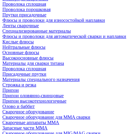
Проволока сплошная
Проволока порошковая
Прутки присадочные
Флюсы и проволоки для износостойкой наплавки
Ленты сварочные
Специализированные материалы
Флюсы и проволоки для автоматической сварки и наплавки
Кислые флюсы
Нейтральные флюсы
Основные флюсы
Высокоосновные флюсы
Материалы для сварки титана
Проволока сплошная
Присадочные прутки
Материалы специального назначения
Строжка и резка
Припои
Припои оловянно-свинцовые
Припои высокотехнологичные
Олово и баббит
Сварочное оборудование
Сварочное оборудование для MMA сварки
Сварочные аппараты MMA
Запасные части MMA
Сварочное оборудование для MIG/MAG сварки