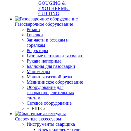
GOUGING &
EXOTHERMIC
CUTTING
Газосварочное оборудование
Резаки
Горелки
Запчасти к резакам и
горелкам
Редукторы
Газовые вентили для сварки
Рукава напорные
Баллоны для газосварки
Манометры
Машины газовой резки
Медицинское оборудование
Оборудование для
газораспределительных
систем
Сетевое оборудование
+ ЕЩЕ 2
Сварочные аксессуары
Инструменты сварщика
Электрододержатели