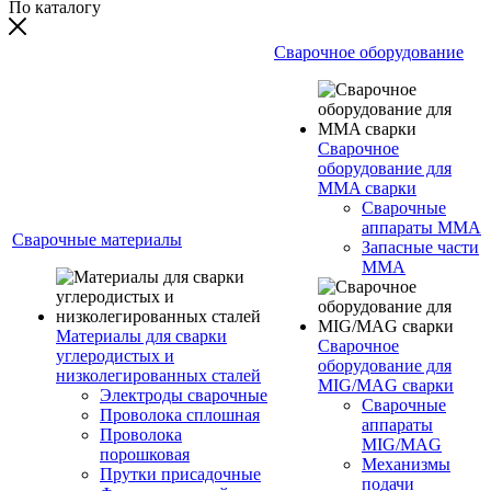
По каталогу
Сварочное оборудование
Сварочное
оборудование для
MMA сварки
Сварочные
аппараты MMA
Сварочные материалы
Запасные части
MMA
Материалы для сварки
Сварочное
углеродистых и
оборудование для
низколегированных сталей
MIG/MAG сварки
Электроды сварочные
Сварочные
Проволока сплошная
аппараты
Проволока
MIG/MAG
порошковая
Механизмы
Прутки присадочные
подачи