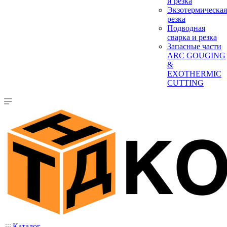
и резка
Экзотермическая
резка
Подводная
сварка и резка
Запасные части
ARC GOUGING
&
EXOTHERMIC
CUTTING
Каталог