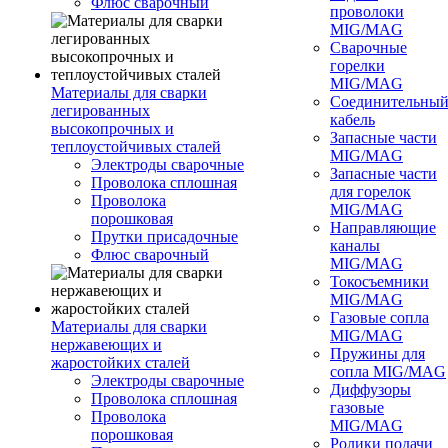
Флюс сварочный
проволоки
MIG/MAG
Сварочные
горелки
MIG/MAG
Материалы для сварки
Соединительны
легированных
кабель
высокопрочных и
Запасные части
теплоустойчивых сталей
MIG/MAG
Электроды сварочные
Запасные части
Проволока сплошная
для горелок
Проволока
MIG/MAG
порошковая
Направляющие
Прутки присадочные
каналы
Флюс сварочный
MIG/MAG
Токосъемники
MIG/MAG
Газовые сопла
Материалы для сварки
MIG/MAG
нержавеющих и
Пружины для
жаростойких сталей
сопла MIG/MAG
Электроды сварочные
Диффузоры
Проволока сплошная
газовые
Проволока
MIG/MAG
порошковая
Ролики подачи