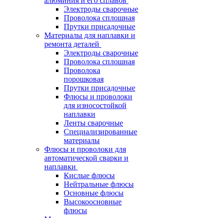
алюминия и его сплавов
Электроды сварочные
Проволока сплошная
Прутки присадочные
Материалы для наплавки и
ремонта деталей
Электроды сварочные
Проволока сплошная
Проволока
порошковая
Прутки присадочные
Флюсы и проволоки
для износостойкой
наплавки
Ленты сварочные
Специализированные
материалы
Флюсы и проволоки для
автоматической сварки и
наплавки
Кислые флюсы
Нейтральные флюсы
Основные флюсы
Высокоосновные
флюсы