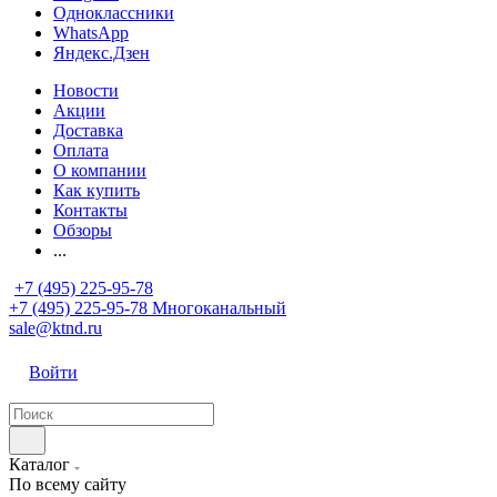
Одноклассники
WhatsApp
Яндекс.Дзен
Новости
Акции
Доставка
Оплата
О компании
Как купить
Контакты
Обзоры
...
+7 (495) 225-95-78
+7 (495) 225-95-78
Многоканальный
sale@ktnd.ru
Войти
Каталог
По всему сайту