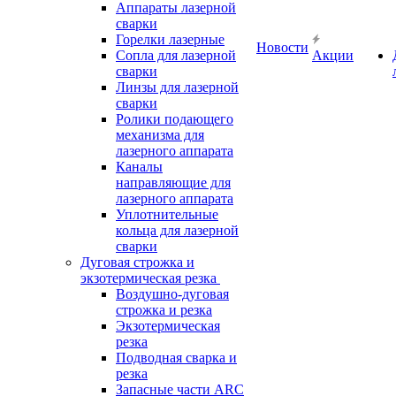
Аппараты лазерной
сварки
Горелки лазерные
Новости
Сопла для лазерной
Акции
сварки
Линзы для лазерной
сварки
Ролики подающего
механизма для
лазерного аппарата
Каналы
направляющие для
лазерного аппарата
Уплотнительные
кольца для лазерной
сварки
Дуговая строжка и
экзотермическая резка
Воздушно-дуговая
строжка и резка
Экзотермическая
резка
Подводная сварка и
резка
Запасные части ARC