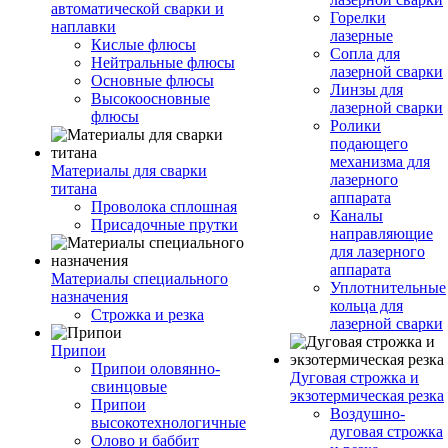
автоматической сварки и
Горелки
наплавки
лазерные
Кислые флюсы
Сопла для
Нейтральные флюсы
лазерной сварки
Основные флюсы
Линзы для
Высокоосновные
лазерной сварки
флюсы
Ролики
подающего
механизма для
Материалы для сварки
лазерного
титана
аппарата
Проволока сплошная
Каналы
Присадочные прутки
направляющие
для лазерного
аппарата
Материалы специального
Уплотнительные
назначения
кольца для
Строжка и резка
лазерной сварки
Припои
Припои оловянно-
Дуговая строжка и
свинцовые
экзотермическая резка
Припои
Воздушно-
высокотехнологичные
дуговая строжка
Олово и баббит