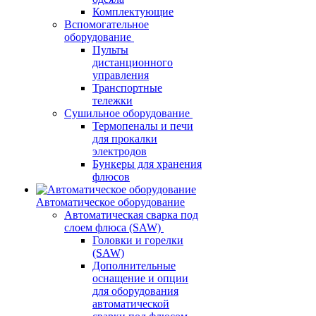
Комплектующие
Вспомогательное
оборудование
Пульты
дистанционного
управления
Транспортные
тележки
Сушильное оборудование
Термопеналы и печи
для прокалки
электродов
Бункеры для хранения
флюсов
Автоматическое оборудование
Автоматическая сварка под
слоем флюса (SAW)
Головки и горелки
(SAW)
Дополнительные
оснащение и опции
для оборудования
автоматической