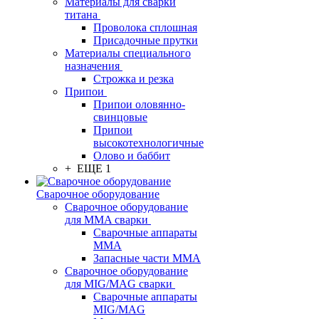
Материалы для сварки
титана
Проволока сплошная
Присадочные прутки
Материалы специального
назначения
Строжка и резка
Припои
Припои оловянно-
свинцовые
Припои
высокотехнологичные
Олово и баббит
+ ЕЩЕ 1
Сварочное оборудование
Сварочное оборудование
для MMA сварки
Сварочные аппараты
MMA
Запасные части MMA
Сварочное оборудование
для MIG/MAG сварки
Сварочные аппараты
MIG/MAG