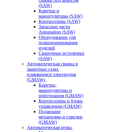
сварки под флюсом
(SAW)
Каретки и
манипуляторы (SAW)
Контроллеры (SAW)
Запасные части
Automation (SAW)
Оборудование для
позиционирования
изделий
Сварочные источники
(SAW)
Автоматическая сварка в
защитных газах
плавящимся электродом
(GMAW)
Каретки,
манипуляторы и
роботизация (GMAW)
Контроллеры и блоки
управления (GMAW)
Подающие
механизмы и горелки
(GMAW)
Автоматическая резка