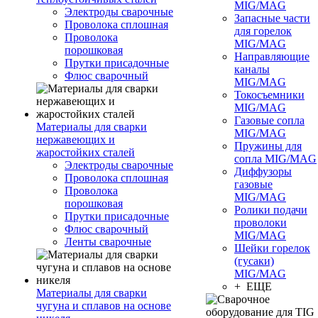
MIG/MAG
Электроды сварочные
Запасные части
Проволока сплошная
для горелок
Проволока
MIG/MAG
порошковая
Направляющие
Прутки присадочные
каналы
Флюс сварочный
MIG/MAG
Токосъемники
MIG/MAG
Газовые сопла
Материалы для сварки
MIG/MAG
нержавеющих и
Пружины для
жаростойких сталей
сопла MIG/MAG
Электроды сварочные
Диффузоры
Проволока сплошная
газовые
Проволока
MIG/MAG
порошковая
Ролики подачи
Прутки присадочные
проволоки
Флюс сварочный
MIG/MAG
Ленты сварочные
Шейки горелок
(гусаки)
MIG/MAG
+ ЕЩЕ
Материалы для сварки
чугуна и сплавов на основе