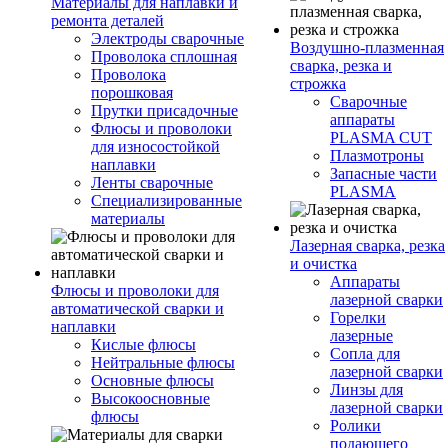
Материалы для наплавки и
ремонта деталей
Электроды сварочные
Воздушно-плазменная
Проволока сплошная
сварка, резка и
Проволока
строжка
порошковая
Сварочные
Прутки присадочные
аппараты
Флюсы и проволоки
PLASMA CUT
для износостойкой
Плазмотроны
наплавки
Запасные части
Ленты сварочные
PLASMA
Специализированные
материалы
Лазерная сварка, резка
и очистка
Аппараты
Флюсы и проволоки для
лазерной сварки
автоматической сварки и
Горелки
наплавки
лазерные
Кислые флюсы
Сопла для
Нейтральные флюсы
лазерной сварки
Основные флюсы
Линзы для
Высокоосновные
лазерной сварки
флюсы
Ролики
подающего