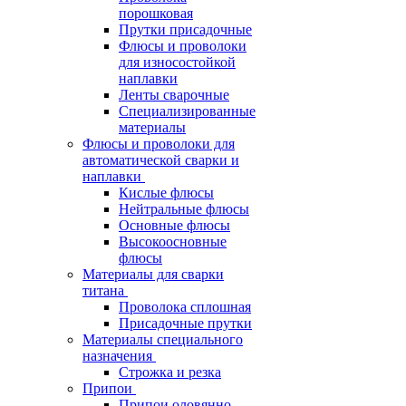
порошковая
Прутки присадочные
Флюсы и проволоки
для износостойкой
наплавки
Ленты сварочные
Специализированные
материалы
Флюсы и проволоки для
автоматической сварки и
наплавки
Кислые флюсы
Нейтральные флюсы
Основные флюсы
Высокоосновные
флюсы
Материалы для сварки
титана
Проволока сплошная
Присадочные прутки
Материалы специального
назначения
Строжка и резка
Припои
Припои оловянно-