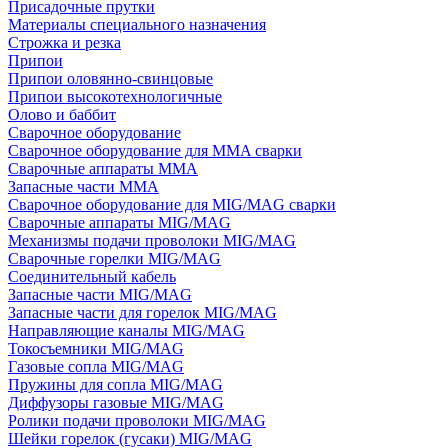
Присадочные прутки
Материалы специального назначения
Строжка и резка
Припои
Припои оловянно-свинцовые
Припои высокотехнологичные
Олово и баббит
Сварочное оборудование
Сварочное оборудование для MMA сварки
Сварочные аппараты MMA
Запасные части MMA
Сварочное оборудование для MIG/MAG сварки
Сварочные аппараты MIG/MAG
Механизмы подачи проволоки MIG/MAG
Сварочные горелки MIG/MAG
Соединительный кабель
Запасные части MIG/MAG
Запасные части для горелок MIG/MAG
Направляющие каналы MIG/MAG
Токосъемники MIG/MAG
Газовые сопла MIG/MAG
Пружины для сопла MIG/MAG
Диффузоры газовые MIG/MAG
Ролики подачи проволоки MIG/MAG
Шейки горелок (гусаки) MIG/MAG