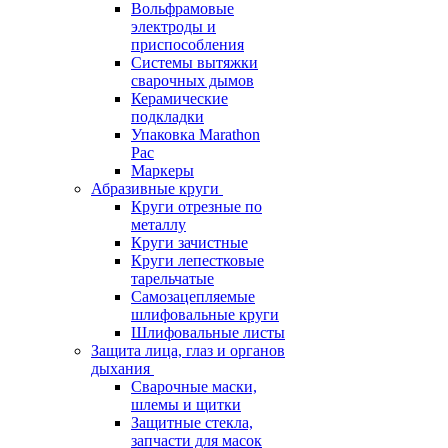
Вольфрамовые
электроды и
приспособления
Системы вытяжки
сварочных дымов
Керамические
подкладки
Упаковка Marathon
Pac
Маркеры
Абразивные круги
Круги отрезные по
металлу
Круги зачистные
Круги лепестковые
тарельчатые
Самозацепляемые
шлифовальные круги
Шлифовальные листы
Защита лица, глаз и органов
дыхания
Сварочные маски,
шлемы и щитки
Защитные стекла,
запчасти для масок