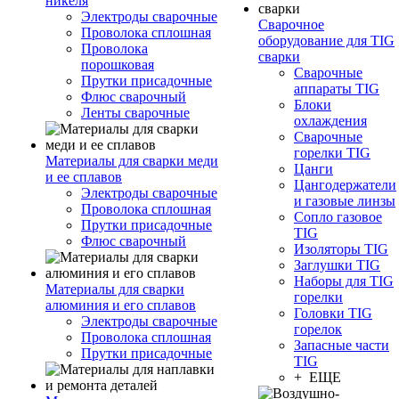
никеля
Электроды сварочные
Сварочное
Проволока сплошная
оборудование для TIG
Проволока
сварки
порошковая
Сварочные
Прутки присадочные
аппараты TIG
Флюс сварочный
Блоки
Ленты сварочные
охлаждения
Сварочные
горелки TIG
Материалы для сварки меди
Цанги
и ее сплавов
Цангодержатели
Электроды сварочные
и газовые линзы
Проволока сплошная
Сопло газовое
Прутки присадочные
TIG
Флюс сварочный
Изоляторы TIG
Заглушки TIG
Наборы для TIG
Материалы для сварки
горелки
алюминия и его сплавов
Головки TIG
Электроды сварочные
горелок
Проволока сплошная
Запасные части
Прутки присадочные
TIG
+ ЕЩЕ