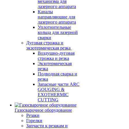
механизма для
лазерного аппарата
Каналы
направляющие для
лазерного аппарата
Уплотнительные
кольца для лазерной
сварки
Дуговая строжка и
экзотермическая резка
Воздушно-дуговая
строжка и резка
Экзотермическая
резка
Подводная сварка и
резка
Запасные части ARC
GOUGING &
EXOTHERMIC
CUTTING
Газосварочное оборудование
Резаки
Горелки
Запчасти к резакам и