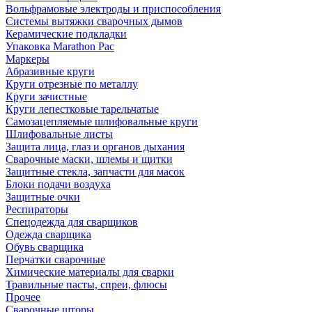
Вольфрамовые электроды и приспособления
Системы вытяжки сварочных дымов
Керамические подкладки
Упаковка Marathon Pac
Маркеры
Абразивные круги
Круги отрезные по металлу
Круги зачистные
Круги лепестковые тарельчатые
Самозацепляемые шлифовальные круги
Шлифовальные листы
Защита лица, глаз и органов дыхания
Сварочные маски, шлемы и щитки
Защитные стекла, запчасти для масок
Блоки подачи воздуха
Защитные очки
Респираторы
Спецодежда для сварщиков
Одежда сварщика
Обувь сварщика
Перчатки сварочные
Химические материалы для сварки
Травильные пасты, спреи, флюсы
Прочее
Сварочные шторы