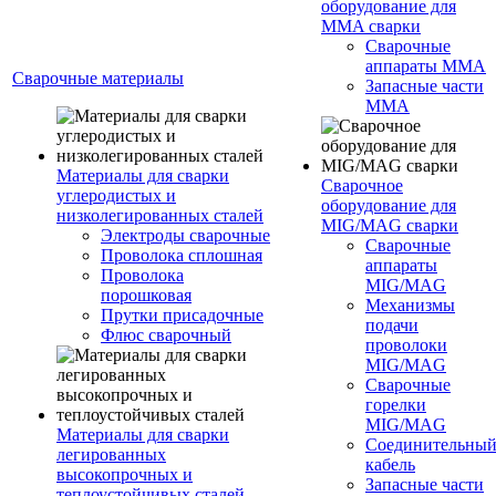
оборудование для
MMA сварки
Сварочные
аппараты MMA
Сварочные материалы
Запасные части
MMA
Материалы для сварки
Сварочное
углеродистых и
оборудование для
низколегированных сталей
MIG/MAG сварки
Электроды сварочные
Сварочные
Проволока сплошная
аппараты
Проволока
MIG/MAG
порошковая
Механизмы
Прутки присадочные
подачи
Флюс сварочный
проволоки
MIG/MAG
Сварочные
горелки
MIG/MAG
Материалы для сварки
Соединительны
легированных
кабель
высокопрочных и
Запасные части
теплоустойчивых сталей