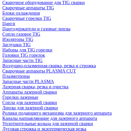
Сварочное оборудование для TIG сварки
Сварочные аппараты TIG
Блоки охлаждения
Сварочные горелки TIG
Цанги
Цангодержатели и газовые линзы
Сопло газовое TIG
Изоляторы TIG
Заглушки TIG
Наборы для TIG горелки
Головки TIG горелок
Запасные части TIG
Воздушно-плазменная сварка, резка и строжка
Сварочные аппараты PLASMA CUT
Плазмотроны
Запасные части PLASMA
Лазерная сварка, резка и очистка
Аппараты лазерной сварки
Горелки лазерные
Сопла для лазерной сварки
Линзы для лазерной сварки
Ролики подающего механизма для лазерного аппарата
Каналы направляющие для лазерного аппарата
Уплотнительные кольца для лазерной сварки
Дуговая строжка и экзотермическая резка