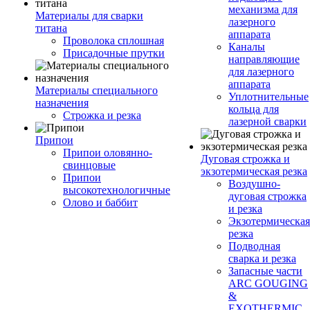
механизма для
Материалы для сварки
лазерного
титана
аппарата
Проволока сплошная
Каналы
Присадочные прутки
направляющие
для лазерного
аппарата
Материалы специального
Уплотнительные
назначения
кольца для
Строжка и резка
лазерной сварки
Припои
Припои оловянно-
Дуговая строжка и
свинцовые
экзотермическая резка
Припои
Воздушно-
высокотехнологичные
дуговая строжка
Олово и баббит
и резка
Экзотермическая
резка
Подводная
сварка и резка
Запасные части
ARC GOUGING
&
EXOTHERMIC