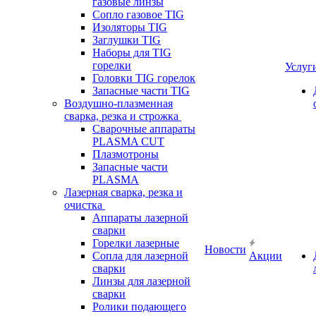
газовые линзы
Сопло газовое TIG
Изоляторы TIG
Заглушки TIG
Наборы для TIG
горелки
Услуг
Головки TIG горелок
Запасные части TIG
Воздушно-плазменная
сварка, резка и строжка
Сварочные аппараты
PLASMA CUT
Плазмотроны
Запасные части
PLASMA
Лазерная сварка, резка и
очистка
Аппараты лазерной
сварки
Горелки лазерные
Новости
Сопла для лазерной
Акции
сварки
Линзы для лазерной
сварки
Ролики подающего