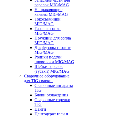
Запасные части для
горелок MIG/MAG
Направляющие
каналы MIG/MAG
Токосъемники
MIG/MAG
Газовые сопла
MIG/MAG
Пружины для сопла
MIG/MAG
Диффузоры газовые
MIG/MAG
Ролики подачи
проволоки MIG/MAG
Шейки горелок
(гусаки) MIG/MAG
Сварочное оборудование
для TIG сварки
Сварочные аппараты
TIG
Блоки охлаждения
Сварочные горелки
TIG
Цанги
Цангодержатели и