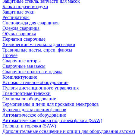
Защитные стекла, запчасти для масок
Блоки подачи воздуха
Защитные очки
Респираторы
Спецодежда для сварщиков
Одежда сварщика
Обувь сварщика
Перчатки сварочные
Химические материалы для сварки
Травильные пасты, спреи, флюсы
Прочее
Сварочные шторы
Сварочные занавесы
Сварочные полотна и одеяла
Комплектующие
Вспомогательное оборудование
Пульты дистанционного управления
Транспортные тележки
Сушильное оборудование
Термопеналы и печи для прокалки электродов
Бункеры для хранения флюсов
Автоматическое оборудование
Автоматическая сварка под слоем флюса (SAW)
Головки и горелки (SAW)
Дополнительные оснащение и опции для оборудования автома