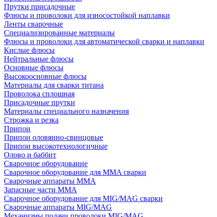
Прутки присадочные
Флюсы и проволоки для износостойкой наплавки
Ленты сварочные
Специализированные материалы
Флюсы и проволоки для автоматической сварки и наплавки
Кислые флюсы
Нейтральные флюсы
Основные флюсы
Высокоосновные флюсы
Материалы для сварки титана
Проволока сплошная
Присадочные прутки
Материалы специального назначения
Строжка и резка
Припои
Припои оловянно-свинцовые
Припои высокотехнологичные
Олово и баббит
Сварочное оборудование
Сварочное оборудование для MMA сварки
Сварочные аппараты MMA
Запасные части MMA
Сварочное оборудование для MIG/MAG сварки
Сварочные аппараты MIG/MAG
Механизмы подачи проволоки MIG/MAG