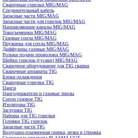
Сварочные горелки MIG/MAG
Соединительный кабель
Запасные части MIG/MAG
Запасные части для горелок MIG/MAG
Направляющие каналы MIG/MAG
Токосъемники MIG/MAG
Газовые сопла MIG/MAG
Пружины для сопла MIG/MAG
Диффузоры газовые MIG/MAG
Ролики подачи проволоки MIG/MAG
Шейки горелок (гусаки) MIG/MAG
Сварочное оборудование для TIG сварки
Сварочные аппараты TIG
Блоки охлаждения
Сварочные горелки TIG
Цанги
Цангодержатели и газовые линзы
Сопло газовое TIG
Изоляторы TIG
Заглушки TIG
Наборы для TIG горелки
Головки TIG горелок
Запасные части TIG
Воздушно-плазменная сварка, резка и строжка
Сварочные аппараты PLASMA CUT