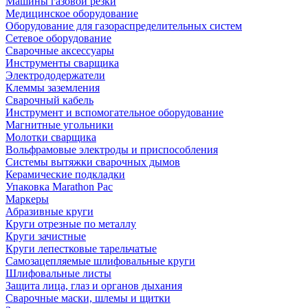
Машины газовой резки
Медицинское оборудование
Оборудование для газораспределительных систем
Сетевое оборудование
Сварочные аксессуары
Инструменты сварщика
Электрододержатели
Клеммы заземления
Сварочный кабель
Инструмент и вспомогательное оборудование
Магнитные угольники
Молотки сварщика
Вольфрамовые электроды и приспособления
Системы вытяжки сварочных дымов
Керамические подкладки
Упаковка Marathon Pac
Маркеры
Абразивные круги
Круги отрезные по металлу
Круги зачистные
Круги лепестковые тарельчатые
Самозацепляемые шлифовальные круги
Шлифовальные листы
Защита лица, глаз и органов дыхания
Сварочные маски, шлемы и щитки