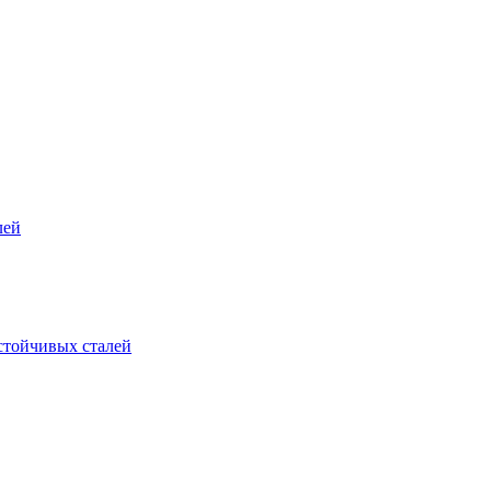
лей
стойчивых сталей