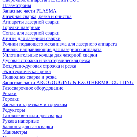
Плазмотроны
Запасные части PLASMA
Лазерная сварка, резка и очистка
Аппараты лазерной сварки
Горелки лазерные
Сопла для лазерной сварки
Линзы для лазерной сварки
Ролики подающего механизма для лазерного аппарата
Каналы направляющие для лазерного аппарата
Уплотнительные кольца для лазерной сварки
Дуговая строжка и экзотермическая резка
Воздушно-дуговая строжка и резка
Экзотермическая резка
Подводная сварка и резка
Запасные части ARC GOUGING & EXOTHERMIC CUTTING
Газосварочное оборудование
Резаки
Горелки
Запчасти к резакам и горелкам
Редукторы
Газовые вентили для сварки
Рукава напорные
Баллоны для газосварки
Манометры