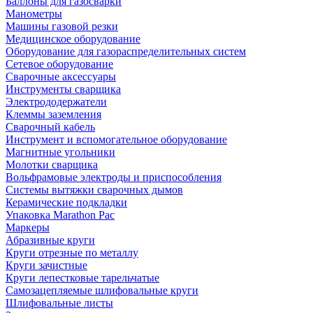
Баллоны для газосварки
Манометры
Машины газовой резки
Медицинское оборудование
Оборудование для газораспределительных систем
Сетевое оборудование
Сварочные аксессуары
Инструменты сварщика
Электрододержатели
Клеммы заземления
Сварочный кабель
Инструмент и вспомогательное оборудование
Магнитные угольники
Молотки сварщика
Вольфрамовые электроды и приспособления
Системы вытяжки сварочных дымов
Керамические подкладки
Упаковка Marathon Pac
Маркеры
Абразивные круги
Круги отрезные по металлу
Круги зачистные
Круги лепестковые тарельчатые
Самозацепляемые шлифовальные круги
Шлифовальные листы