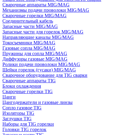
Сварочные аппараты MIG/MAG
Механизмы подачи проволоки MIG/MAG
Сварочные горелки MIG/MAG
Соединительный кабель
Запасные части MIG/MAG
Запасные части для горелок MIG/MAG
Направляющие каналы MIG/MAG
Токосъемники MIG/MAG
Газовые сопла MIG/MAG
Пружины для сопла MIG/MAG
Диффузоры газовые MIG/MAG
Ролики подачи проволоки MIG/MAG
Шейки горелок (гусаки) MIG/MAG
Сварочное оборудование для TIG сварки
Сварочные аппараты TIG
Блоки охлаждения
Сварочные горелки TIG
Цанги
Цангодержатели и газовые линзы
Сопло газовое TIG
Изоляторы TIG
Заглушки TIG
Наборы для TIG горелки
Головки TIG горелок
Запасные части TIG