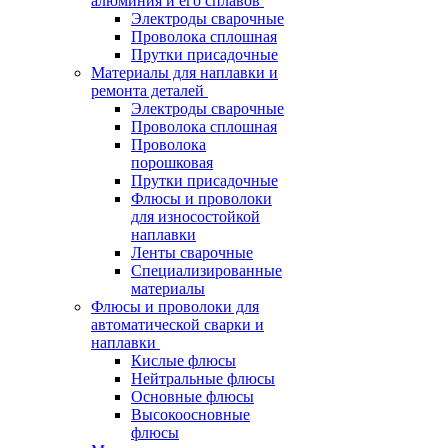
алюминия и его сплавов
Электроды сварочные
Проволока сплошная
Прутки присадочные
Материалы для наплавки и
ремонта деталей
Электроды сварочные
Проволока сплошная
Проволока
порошковая
Прутки присадочные
Флюсы и проволоки
для износостойкой
наплавки
Ленты сварочные
Специализированные
материалы
Флюсы и проволоки для
автоматической сварки и
наплавки
Кислые флюсы
Нейтральные флюсы
Основные флюсы
Высокоосновные
флюсы