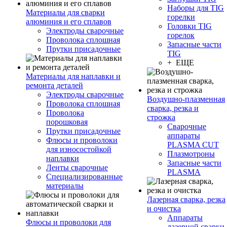
Наборы для TIG
Материалы для сварки
горелки
алюминия и его сплавов
Головки TIG
Электроды сварочные
горелок
Проволока сплошная
Запасные части
Прутки присадочные
TIG
+ ЕЩЕ
Материалы для наплавки и
ремонта деталей
Электроды сварочные
Воздушно-плазменная
Проволока сплошная
сварка, резка и
Проволока
строжка
порошковая
Сварочные
Прутки присадочные
аппараты
Флюсы и проволоки
PLASMA CUT
для износостойкой
Плазмотроны
наплавки
Запасные части
Ленты сварочные
PLASMA
Специализированные
материалы
Лазерная сварка, резка
и очистка
Аппараты
Флюсы и проволоки для
лазерной сварки