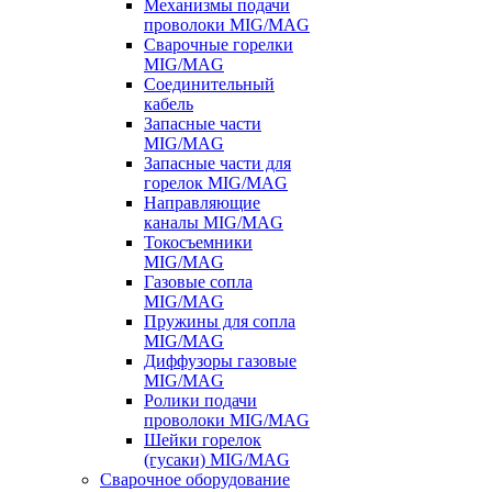
Механизмы подачи
проволоки MIG/MAG
Сварочные горелки
MIG/MAG
Соединительный
кабель
Запасные части
MIG/MAG
Запасные части для
горелок MIG/MAG
Направляющие
каналы MIG/MAG
Токосъемники
MIG/MAG
Газовые сопла
MIG/MAG
Пружины для сопла
MIG/MAG
Диффузоры газовые
MIG/MAG
Ролики подачи
проволоки MIG/MAG
Шейки горелок
(гусаки) MIG/MAG
Сварочное оборудование