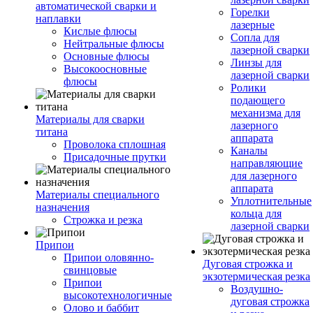
автоматической сварки и
Горелки
наплавки
лазерные
Кислые флюсы
Сопла для
Нейтральные флюсы
лазерной сварки
Основные флюсы
Линзы для
Высокоосновные
лазерной сварки
флюсы
Ролики
подающего
механизма для
Материалы для сварки
лазерного
титана
аппарата
Проволока сплошная
Каналы
Присадочные прутки
направляющие
для лазерного
аппарата
Материалы специального
Уплотнительные
назначения
кольца для
Строжка и резка
лазерной сварки
Припои
Припои оловянно-
Дуговая строжка и
свинцовые
экзотермическая резка
Припои
Воздушно-
высокотехнологичные
дуговая строжка
Олово и баббит