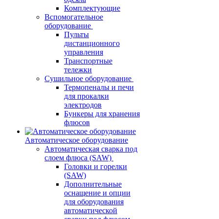
Комплектующие
Вспомогательное
оборудование
Пульты
дистанционного
управления
Транспортные
тележки
Сушильное оборудование
Термопеналы и печи
для прокалки
электродов
Бункеры для хранения
флюсов
Автоматическое оборудование
Автоматическая сварка под
слоем флюса (SAW)
Головки и горелки
(SAW)
Дополнительные
оснащение и опции
для оборудования
автоматической