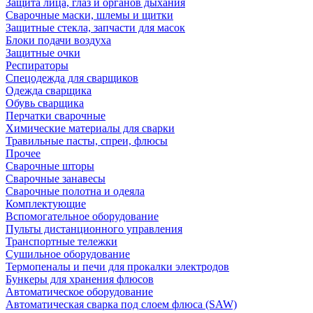
Защита лица, глаз и органов дыхания
Сварочные маски, шлемы и щитки
Защитные стекла, запчасти для масок
Блоки подачи воздуха
Защитные очки
Респираторы
Спецодежда для сварщиков
Одежда сварщика
Обувь сварщика
Перчатки сварочные
Химические материалы для сварки
Травильные пасты, спреи, флюсы
Прочее
Сварочные шторы
Сварочные занавесы
Сварочные полотна и одеяла
Комплектующие
Вспомогательное оборудование
Пульты дистанционного управления
Транспортные тележки
Сушильное оборудование
Термопеналы и печи для прокалки электродов
Бункеры для хранения флюсов
Автоматическое оборудование
Автоматическая сварка под слоем флюса (SAW)