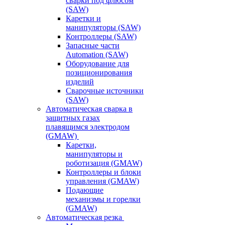
сварки под флюсом
(SAW)
Каретки и
манипуляторы (SAW)
Контроллеры (SAW)
Запасные части
Automation (SAW)
Оборудование для
позиционирования
изделий
Сварочные источники
(SAW)
Автоматическая сварка в
защитных газах
плавящимся электродом
(GMAW)
Каретки,
манипуляторы и
роботизация (GMAW)
Контроллеры и блоки
управления (GMAW)
Подающие
механизмы и горелки
(GMAW)
Автоматическая резка