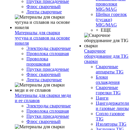
Прутки присадочные
проволоки
Флюс сварочный
MIG/MAG
Ленты сварочные
Шейки горелок
(гусаки)
MIG/MAG
+ ЕЩЕ
Материалы для сварки
чугуна и сплавов на основе
никеля
Электроды сварочные
Сварочное
Проволока сплошная
оборудование для TIG
Проволока
сварки
порошковая
Сварочные
Прутки присадочные
аппараты TIG
Флюс сварочный
Блоки
Ленты сварочные
охлаждения
Сварочные
горелки TIG
Материалы для сварки меди
Цанги
и ее сплавов
Цангодержатели
Электроды сварочные
и газовые линзы
Проволока сплошная
Сопло газовое
Прутки присадочные
TIG
Флюс сварочный
Изоляторы TIG
Заглушки TIG