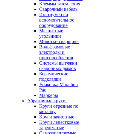
Клеммы заземления
Сварочный кабель
Инструмент и
вспомогательное
оборудование
Магнитные
угольники
Молотки сварщика
Вольфрамовые
электроды и
приспособления
Системы вытяжки
сварочных дымов
Керамические
подкладки
Упаковка Marathon
Pac
Маркеры
Абразивные круги
Круги отрезные по
металлу
Круги зачистные
Круги лепестковые
тарельчатые
Самозацепляемые