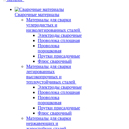
Сварочные материалы
Материалы для сварки
углеродистых и
низколегированных сталей
Электроды сварочные
Проволока сплошная
Проволока
порошковая
Прутки присадочные
Флюс сварочный
Материалы для сварки
легированных
высокопрочных и
теплоустойчивых сталей
Электроды сварочные
Проволока сплошная
Проволока
порошковая
Прутки присадочные
Флюс сварочный
Материалы для сварки
нержавеющих и
жаростойких сталей