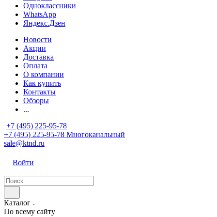
Одноклассники
WhatsApp
Яндекс.Дзен
Новости
Акции
Доставка
Оплата
О компании
Как купить
Контакты
Обзоры
...
+7 (495) 225-95-78
+7 (495) 225-95-78
Многоканальный
sale@ktnd.ru
Войти
Каталог
По всему сайту