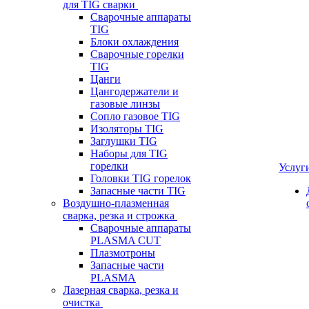
для TIG сварки
Сварочные аппараты
TIG
Блоки охлаждения
Сварочные горелки
TIG
Цанги
Цангодержатели и
газовые линзы
Сопло газовое TIG
Изоляторы TIG
Заглушки TIG
Наборы для TIG
горелки
Услуг
Головки TIG горелок
Запасные части TIG
Воздушно-плазменная
сварка, резка и строжка
Сварочные аппараты
PLASMA CUT
Плазмотроны
Запасные части
PLASMA
Лазерная сварка, резка и
очистка