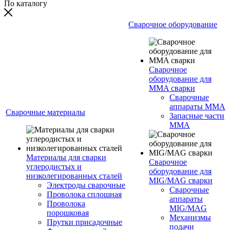
По каталогу
Сварочное оборудование
Сварочное
оборудование для
MMA сварки
Сварочные
аппараты MMA
Сварочные материалы
Запасные части
MMA
Материалы для сварки
Сварочное
углеродистых и
оборудование для
низколегированных сталей
MIG/MAG сварки
Электроды сварочные
Сварочные
Проволока сплошная
аппараты
Проволока
MIG/MAG
порошковая
Механизмы
Прутки присадочные
подачи