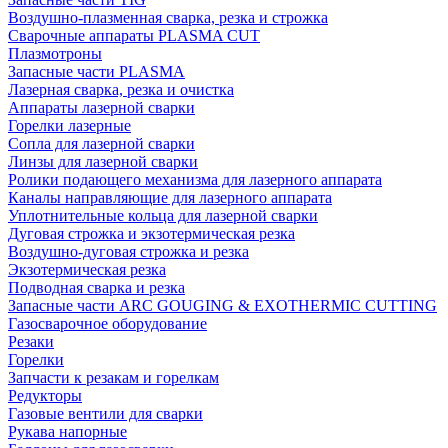
Воздушно-плазменная сварка, резка и строжка
Сварочные аппараты PLASMA CUT
Плазмотроны
Запасные части PLASMA
Лазерная сварка, резка и очистка
Аппараты лазерной сварки
Горелки лазерные
Сопла для лазерной сварки
Линзы для лазерной сварки
Ролики подающего механизма для лазерного аппарата
Каналы направляющие для лазерного аппарата
Уплотнительные кольца для лазерной сварки
Дуговая строжка и экзотермическая резка
Воздушно-дуговая строжка и резка
Экзотермическая резка
Подводная сварка и резка
Запасные части ARC GOUGING & EXOTHERMIC CUTTING
Газосварочное оборудование
Резаки
Горелки
Запчасти к резакам и горелкам
Редукторы
Газовые вентили для сварки
Рукава напорные