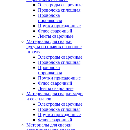
Электроды сварочные
Проволока сплошная
Проволока
порошковая
Прутки присадочные
Флюс сварочный
Ленты сварочные
Материалы для сварки
чугуна и сплавов на основе
никеля
Электроды сварочные
Проволока сплошная
Проволока
порошковая
Прутки присадочные
Флюс сварочный
Ленты сварочные
Материалы для сварки меди
и ее сплавов
Электроды сварочные
Проволока сплошная
Прутки присадочные
Флюс сварочный
Материалы для сварки