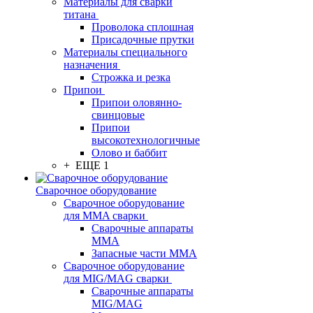
Материалы для сварки
титана
Проволока сплошная
Присадочные прутки
Материалы специального
назначения
Строжка и резка
Припои
Припои оловянно-
свинцовые
Припои
высокотехнологичные
Олово и баббит
+ ЕЩЕ 1
Сварочное оборудование
Сварочное оборудование
для MMA сварки
Сварочные аппараты
MMA
Запасные части MMA
Сварочное оборудование
для MIG/MAG сварки
Сварочные аппараты
MIG/MAG