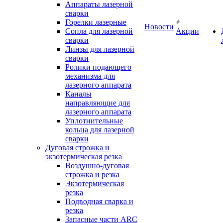
Аппараты лазерной
сварки
Горелки лазерные
Новости
Сопла для лазерной
Акции
сварки
Линзы для лазерной
сварки
Ролики подающего
механизма для
лазерного аппарата
Каналы
направляющие для
лазерного аппарата
Уплотнительные
кольца для лазерной
сварки
Дуговая строжка и
экзотермическая резка
Воздушно-дуговая
строжка и резка
Экзотермическая
резка
Подводная сварка и
резка
Запасные части ARC