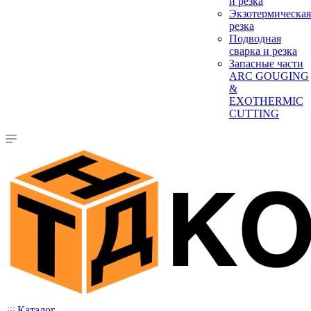
и резка
Экзотермическая
резка
Подводная
сварка и резка
Запасные части
ARC GOUGING
&
EXOTHERMIC
CUTTING
Каталог