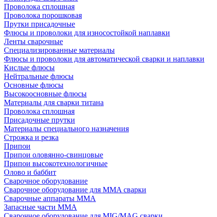
Проволока сплошная
Проволока порошковая
Прутки присадочные
Флюсы и проволоки для износостойкой наплавки
Ленты сварочные
Специализированные материалы
Флюсы и проволоки для автоматической сварки и наплавки
Кислые флюсы
Нейтральные флюсы
Основные флюсы
Высокоосновные флюсы
Материалы для сварки титана
Проволока сплошная
Присадочные прутки
Материалы специального назначения
Строжка и резка
Припои
Припои оловянно-свинцовые
Припои высокотехнологичные
Олово и баббит
Сварочное оборудование
Сварочное оборудование для MMA сварки
Сварочные аппараты MMA
Запасные части MMA
Сварочное оборудование для MIG/MAG сварки