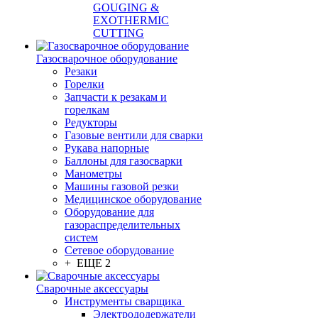
GOUGING &
EXOTHERMIC
CUTTING
Газосварочное оборудование
Резаки
Горелки
Запчасти к резакам и
горелкам
Редукторы
Газовые вентили для сварки
Рукава напорные
Баллоны для газосварки
Манометры
Машины газовой резки
Медицинское оборудование
Оборудование для
газораспределительных
систем
Сетевое оборудование
+ ЕЩЕ 2
Сварочные аксессуары
Инструменты сварщика
Электрододержатели