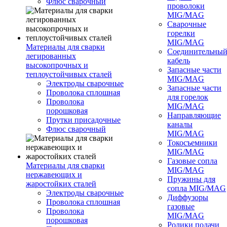
Флюс сварочный
проволоки
MIG/MAG
Сварочные
горелки
MIG/MAG
Материалы для сварки
Соединительны
легированных
кабель
высокопрочных и
Запасные части
теплоустойчивых сталей
MIG/MAG
Электроды сварочные
Запасные части
Проволока сплошная
для горелок
Проволока
MIG/MAG
порошковая
Направляющие
Прутки присадочные
каналы
Флюс сварочный
MIG/MAG
Токосъемники
MIG/MAG
Газовые сопла
Материалы для сварки
MIG/MAG
нержавеющих и
Пружины для
жаростойких сталей
сопла MIG/MAG
Электроды сварочные
Диффузоры
Проволока сплошная
газовые
Проволока
MIG/MAG
порошковая
Ролики подачи