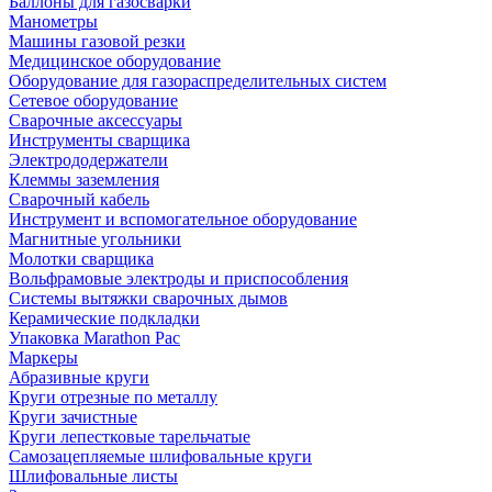
Баллоны для газосварки
Манометры
Машины газовой резки
Медицинское оборудование
Оборудование для газораспределительных систем
Сетевое оборудование
Сварочные аксессуары
Инструменты сварщика
Электрододержатели
Клеммы заземления
Сварочный кабель
Инструмент и вспомогательное оборудование
Магнитные угольники
Молотки сварщика
Вольфрамовые электроды и приспособления
Системы вытяжки сварочных дымов
Керамические подкладки
Упаковка Marathon Pac
Маркеры
Абразивные круги
Круги отрезные по металлу
Круги зачистные
Круги лепестковые тарельчатые
Самозацепляемые шлифовальные круги
Шлифовальные листы