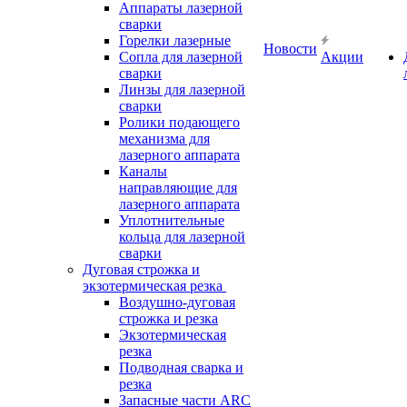
Аппараты лазерной
сварки
Горелки лазерные
Новости
Сопла для лазерной
Акции
сварки
Линзы для лазерной
сварки
Ролики подающего
механизма для
лазерного аппарата
Каналы
направляющие для
лазерного аппарата
Уплотнительные
кольца для лазерной
сварки
Дуговая строжка и
экзотермическая резка
Воздушно-дуговая
строжка и резка
Экзотермическая
резка
Подводная сварка и
резка
Запасные части ARC