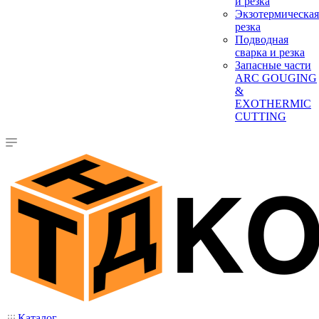
и резка
Экзотермическая
резка
Подводная
сварка и резка
Запасные части
ARC GOUGING
&
EXOTHERMIC
CUTTING
Каталог