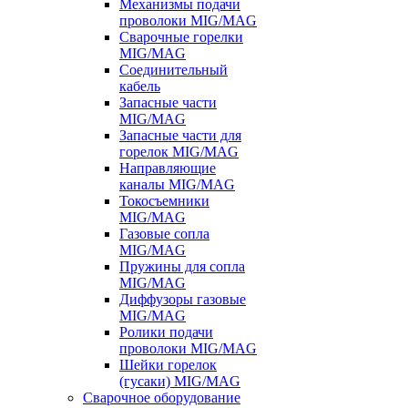
Механизмы подачи
проволоки MIG/MAG
Сварочные горелки
MIG/MAG
Соединительный
кабель
Запасные части
MIG/MAG
Запасные части для
горелок MIG/MAG
Направляющие
каналы MIG/MAG
Токосъемники
MIG/MAG
Газовые сопла
MIG/MAG
Пружины для сопла
MIG/MAG
Диффузоры газовые
MIG/MAG
Ролики подачи
проволоки MIG/MAG
Шейки горелок
(гусаки) MIG/MAG
Сварочное оборудование