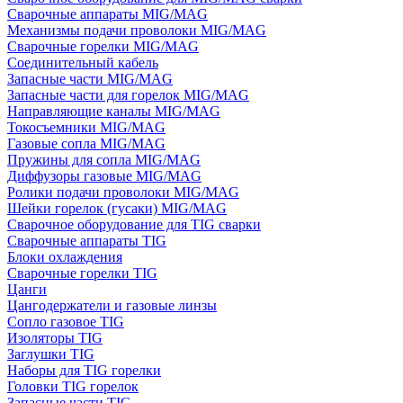
Сварочные аппараты MIG/MAG
Механизмы подачи проволоки MIG/MAG
Сварочные горелки MIG/MAG
Соединительный кабель
Запасные части MIG/MAG
Запасные части для горелок MIG/MAG
Направляющие каналы MIG/MAG
Токосъемники MIG/MAG
Газовые сопла MIG/MAG
Пружины для сопла MIG/MAG
Диффузоры газовые MIG/MAG
Ролики подачи проволоки MIG/MAG
Шейки горелок (гусаки) MIG/MAG
Сварочное оборудование для TIG сварки
Сварочные аппараты TIG
Блоки охлаждения
Сварочные горелки TIG
Цанги
Цангодержатели и газовые линзы
Сопло газовое TIG
Изоляторы TIG
Заглушки TIG
Наборы для TIG горелки
Головки TIG горелок
Запасные части TIG