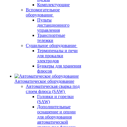
Комплектующие
Вспомогательное
оборудование
Пульты
дистанционного
управления
Транспортные
тележки
Сушильное оборудование
Термопеналы и печи
для прокалки
электродов
Бункеры для хранения
флюсов
Автоматическое оборудование
Автоматическая сварка под
слоем флюса (SAW)
Головки и горелки
(SAW)
Дополнительные
оснащение и опции
для оборудования
автоматической