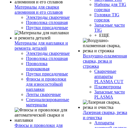
Наборы для TIG
Материалы для сварки
горелки
алюминия и его сплавов
Головки TIG
Электроды сварочные
горелок
Проволока сплошная
Запасные части
Прутки присадочные
TIG
+ ЕЩЕ
Материалы для наплавки и
ремонта деталей
Электроды сварочные
Воздушно-плазменная
Проволока сплошная
сварка, резка и
Проволока
строжка
порошковая
Сварочные
Прутки присадочные
аппараты
Флюсы и проволоки
PLASMA CUT
для износостойкой
Плазмотроны
наплавки
Запасные части
Ленты сварочные
PLASMA
Специализированные
материалы
Лазерная сварка, резка
и очистка
Аппараты
Флюсы и проволоки для
лазерной сварки