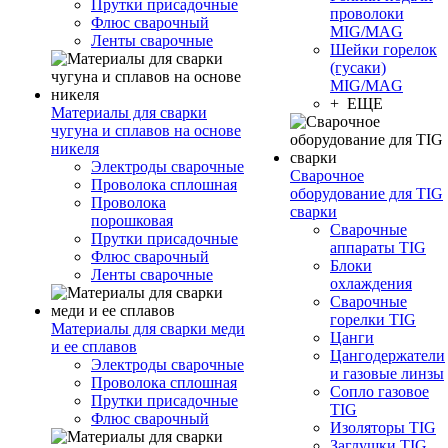
Прутки присадочные
проволоки
Флюс сварочный
MIG/MAG
Ленты сварочные
Шейки горелок
(гусаки)
MIG/MAG
+ ЕЩЕ
Материалы для сварки
чугуна и сплавов на основе
никеля
Электроды сварочные
Сварочное
Проволока сплошная
оборудование для TIG
Проволока
сварки
порошковая
Сварочные
Прутки присадочные
аппараты TIG
Флюс сварочный
Блоки
Ленты сварочные
охлаждения
Сварочные
горелки TIG
Материалы для сварки меди
Цанги
и ее сплавов
Цангодержатели
Электроды сварочные
и газовые линзы
Проволока сплошная
Сопло газовое
Прутки присадочные
TIG
Флюс сварочный
Изоляторы TIG
Заглушки TIG