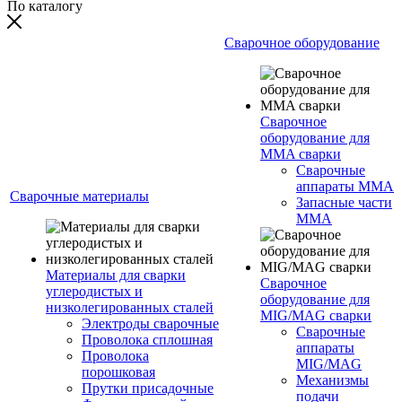
По каталогу
Сварочное оборудование
Сварочное
оборудование для
MMA сварки
Сварочные
аппараты MMA
Сварочные материалы
Запасные части
MMA
Материалы для сварки
Сварочное
углеродистых и
оборудование для
низколегированных сталей
MIG/MAG сварки
Электроды сварочные
Сварочные
Проволока сплошная
аппараты
Проволока
MIG/MAG
порошковая
Механизмы
Прутки присадочные
подачи