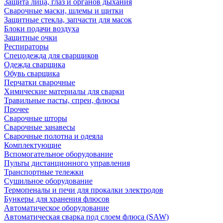
Защита лица, глаз и органов дыхания
Сварочные маски, шлемы и щитки
Защитные стекла, запчасти для масок
Блоки подачи воздуха
Защитные очки
Респираторы
Спецодежда для сварщиков
Одежда сварщика
Обувь сварщика
Перчатки сварочные
Химические материалы для сварки
Травильные пасты, спреи, флюсы
Прочее
Сварочные шторы
Сварочные занавесы
Сварочные полотна и одеяла
Комплектующие
Вспомогательное оборудование
Пульты дистанционного управления
Транспортные тележки
Сушильное оборудование
Термопеналы и печи для прокалки электродов
Бункеры для хранения флюсов
Автоматическое оборудование
Автоматическая сварка под слоем флюса (SAW)