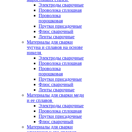
Электроды сварочные
Проволока сплошная
Проволока
порошковая
Прутки присадочные
Флюс сварочный
Ленты сварочные
Материалы для сварки
чугуна и сплавов на основе
никеля
Электроды сварочные
Проволока сплошная
Проволока
порошковая
Прутки присадочные
Флюс сварочный
Ленты сварочные
Материалы для сварки меди
и ее сплавов
Электроды сварочные
Проволока сплошная
Прутки присадочные
Флюс сварочный
Материалы для сварки