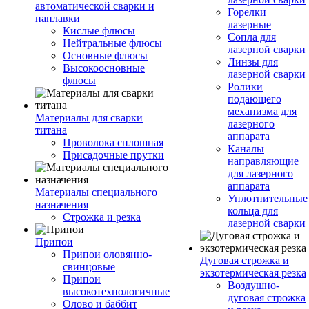
автоматической сварки и
Горелки
наплавки
лазерные
Кислые флюсы
Сопла для
Нейтральные флюсы
лазерной сварки
Основные флюсы
Линзы для
Высокоосновные
лазерной сварки
флюсы
Ролики
подающего
механизма для
Материалы для сварки
лазерного
титана
аппарата
Проволока сплошная
Каналы
Присадочные прутки
направляющие
для лазерного
аппарата
Материалы специального
Уплотнительные
назначения
кольца для
Строжка и резка
лазерной сварки
Припои
Припои оловянно-
Дуговая строжка и
свинцовые
экзотермическая резка
Припои
Воздушно-
высокотехнологичные
дуговая строжка
Олово и баббит