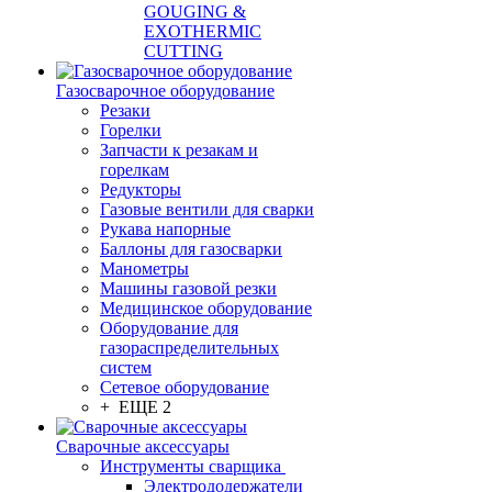
GOUGING &
EXOTHERMIC
CUTTING
Газосварочное оборудование
Резаки
Горелки
Запчасти к резакам и
горелкам
Редукторы
Газовые вентили для сварки
Рукава напорные
Баллоны для газосварки
Манометры
Машины газовой резки
Медицинское оборудование
Оборудование для
газораспределительных
систем
Сетевое оборудование
+ ЕЩЕ 2
Сварочные аксессуары
Инструменты сварщика
Электрододержатели