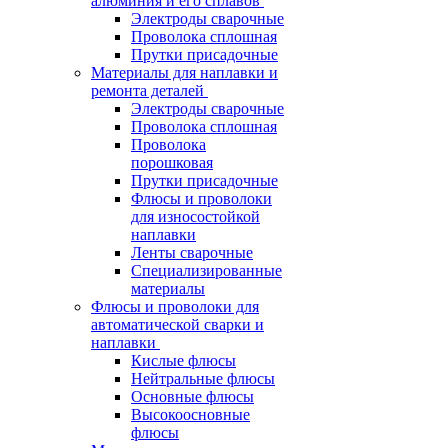
алюминия и его сплавов
Электроды сварочные
Проволока сплошная
Прутки присадочные
Материалы для наплавки и
ремонта деталей
Электроды сварочные
Проволока сплошная
Проволока
порошковая
Прутки присадочные
Флюсы и проволоки
для износостойкой
наплавки
Ленты сварочные
Специализированные
материалы
Флюсы и проволоки для
автоматической сварки и
наплавки
Кислые флюсы
Нейтральные флюсы
Основные флюсы
Высокоосновные
флюсы