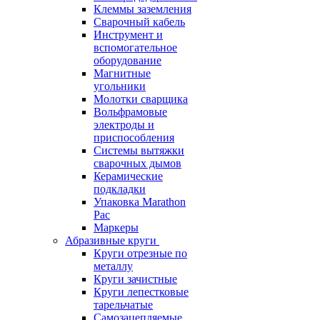
Клеммы заземления
Сварочный кабель
Инструмент и
вспомогательное
оборудование
Магнитные
угольники
Молотки сварщика
Вольфрамовые
электроды и
приспособления
Системы вытяжки
сварочных дымов
Керамические
подкладки
Упаковка Marathon
Pac
Маркеры
Абразивные круги
Круги отрезные по
металлу
Круги зачистные
Круги лепестковые
тарельчатые
Самозацепляемые