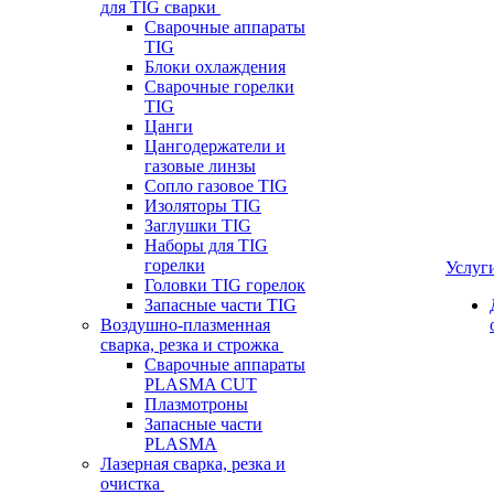
для TIG сварки
Сварочные аппараты
TIG
Блоки охлаждения
Сварочные горелки
TIG
Цанги
Цангодержатели и
газовые линзы
Сопло газовое TIG
Изоляторы TIG
Заглушки TIG
Наборы для TIG
горелки
Услуг
Головки TIG горелок
Запасные части TIG
Воздушно-плазменная
сварка, резка и строжка
Сварочные аппараты
PLASMA CUT
Плазмотроны
Запасные части
PLASMA
Лазерная сварка, резка и
очистка