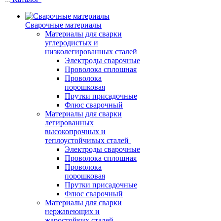
Сварочные материалы
Материалы для сварки
углеродистых и
низколегированных сталей
Электроды сварочные
Проволока сплошная
Проволока
порошковая
Прутки присадочные
Флюс сварочный
Материалы для сварки
легированных
высокопрочных и
теплоустойчивых сталей
Электроды сварочные
Проволока сплошная
Проволока
порошковая
Прутки присадочные
Флюс сварочный
Материалы для сварки
нержавеющих и
жаростойких сталей