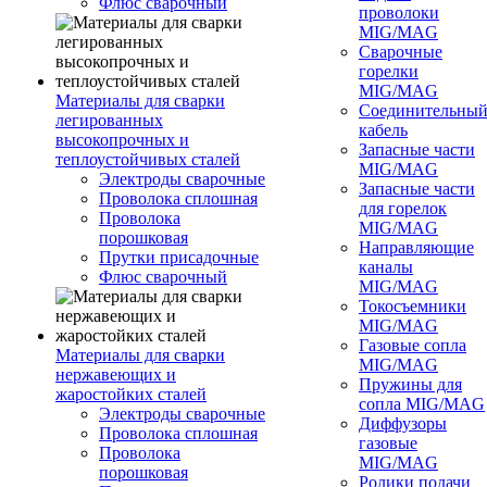
Флюс сварочный
проволоки
MIG/MAG
Сварочные
горелки
MIG/MAG
Материалы для сварки
Соединительны
легированных
кабель
высокопрочных и
Запасные части
теплоустойчивых сталей
MIG/MAG
Электроды сварочные
Запасные части
Проволока сплошная
для горелок
Проволока
MIG/MAG
порошковая
Направляющие
Прутки присадочные
каналы
Флюс сварочный
MIG/MAG
Токосъемники
MIG/MAG
Газовые сопла
Материалы для сварки
MIG/MAG
нержавеющих и
Пружины для
жаростойких сталей
сопла MIG/MAG
Электроды сварочные
Диффузоры
Проволока сплошная
газовые
Проволока
MIG/MAG
порошковая
Ролики подачи