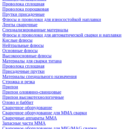
Проволока сплошная
Проволока порошковая
Прутки присадочные
Флюсы и проволоки для износостойкой наплавки
Ленты сварочные
Специализированные материалы
Флюсы и проволоки для автоматической сварки и наплавки
Кислые флюсы
Нейтральные флюсы
Основные флюсы
Высокоосновные флюсы
Материалы для сварки титана
Проволока сплошная
Присадочные прутки
Материалы специального назначения
Строжка и резка
Припои
Припои оловянно-свинцовые
Припои высокотехнологичные
Олово и баббит
Сварочное оборудование
Сварочное оборудование для MMA сварки
Сварочные аппараты MMA
Запасные части MMA
Сварочное оборудование для MIG/MAG сварки