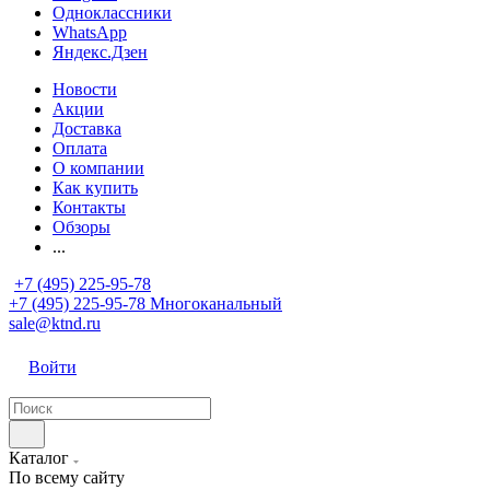
Одноклассники
WhatsApp
Яндекс.Дзен
Новости
Акции
Доставка
Оплата
О компании
Как купить
Контакты
Обзоры
...
+7 (495) 225-95-78
+7 (495) 225-95-78
Многоканальный
sale@ktnd.ru
Войти
Каталог
По всему сайту