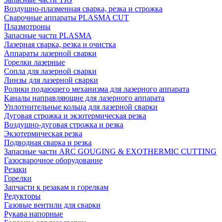
Воздушно-плазменная сварка, резка и строжка
Сварочные аппараты PLASMA CUT
Плазмотроны
Запасные части PLASMA
Лазерная сварка, резка и очистка
Аппараты лазерной сварки
Горелки лазерные
Сопла для лазерной сварки
Линзы для лазерной сварки
Ролики подающего механизма для лазерного аппарата
Каналы направляющие для лазерного аппарата
Уплотнительные кольца для лазерной сварки
Дуговая строжка и экзотермическая резка
Воздушно-дуговая строжка и резка
Экзотермическая резка
Подводная сварка и резка
Запасные части ARC GOUGING & EXOTHERMIC CUTTING
Газосварочное оборудование
Резаки
Горелки
Запчасти к резакам и горелкам
Редукторы
Газовые вентили для сварки
Рукава напорные