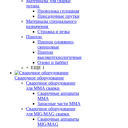
Материалы для сварки
титана
Проволока сплошная
Присадочные прутки
Материалы специального
назначения
Строжка и резка
Припои
Припои оловянно-
свинцовые
Припои
высокотехнологичные
Олово и баббит
+ ЕЩЕ 1
Сварочное оборудование
Сварочное оборудование
для MMA сварки
Сварочные аппараты
MMA
Запасные части MMA
Сварочное оборудование
для MIG/MAG сварки
Сварочные аппараты
MIG/MAG