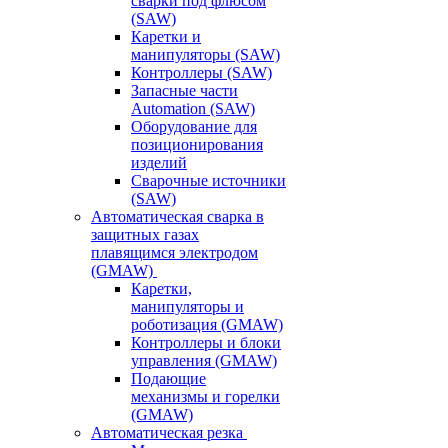
сварки под флюсом
(SAW)
Каретки и
манипуляторы (SAW)
Контроллеры (SAW)
Запасные части
Automation (SAW)
Оборудование для
позиционирования
изделий
Сварочные источники
(SAW)
Автоматическая сварка в
защитных газах
плавящимся электродом
(GMAW)
Каретки,
манипуляторы и
роботизация (GMAW)
Контроллеры и блоки
управления (GMAW)
Подающие
механизмы и горелки
(GMAW)
Автоматическая резка