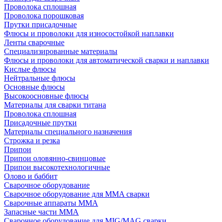
Проволока сплошная
Проволока порошковая
Прутки присадочные
Флюсы и проволоки для износостойкой наплавки
Ленты сварочные
Специализированные материалы
Флюсы и проволоки для автоматической сварки и наплавки
Кислые флюсы
Нейтральные флюсы
Основные флюсы
Высокоосновные флюсы
Материалы для сварки титана
Проволока сплошная
Присадочные прутки
Материалы специального назначения
Строжка и резка
Припои
Припои оловянно-свинцовые
Припои высокотехнологичные
Олово и баббит
Сварочное оборудование
Сварочное оборудование для MMA сварки
Сварочные аппараты MMA
Запасные части MMA
Сварочное оборудование для MIG/MAG сварки