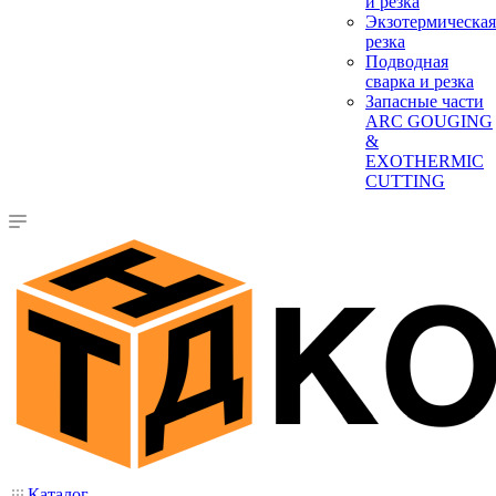
и резка
Экзотермическая
резка
Подводная
сварка и резка
Запасные части
ARC GOUGING
&
EXOTHERMIC
CUTTING
Каталог