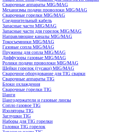
Сварочные аппараты MIG/MAG
Механизмы подачи проволоки MIG/MAG
Сварочные горелки MIG/MAG
Соединительный кабель
Запасные части MIG/MAG
Запасные части для горелок MIG/MAG
Направляющие каналы MIG/MAG
Токосъемники MIG/MAG
Газовые сопла MIG/MAG
Пружины для сопла MIG/MAG
Диффузоры газовые MIG/MAG
Ролики подачи проволоки MIG/MAG
Шейки горелок (гусаки) MIG/MAG
Сварочное оборудование для TIG сварки
Сварочные аппараты TIG
Блоки охлаждения
Сварочные горелки TIG
Цанги
Цангодержатели и газовые линзы
Сопло газовое TIG
Изоляторы TIG
Заглушки TIG
Наборы для TIG горелки
Головки TIG горелок
Запасные части TIG