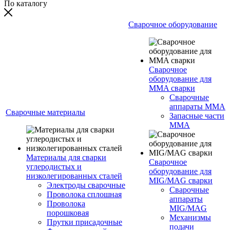
По каталогу
Сварочное оборудование
Сварочное
оборудование для
MMA сварки
Сварочные
аппараты MMA
Сварочные материалы
Запасные части
MMA
Материалы для сварки
Сварочное
углеродистых и
оборудование для
низколегированных сталей
MIG/MAG сварки
Электроды сварочные
Сварочные
Проволока сплошная
аппараты
Проволока
MIG/MAG
порошковая
Механизмы
Прутки присадочные
подачи