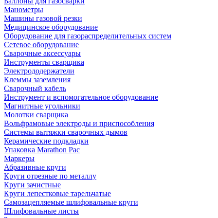
Баллоны для газосварки
Манометры
Машины газовой резки
Медицинское оборудование
Оборудование для газораспределительных систем
Сетевое оборудование
Сварочные аксессуары
Инструменты сварщика
Электрододержатели
Клеммы заземления
Сварочный кабель
Инструмент и вспомогательное оборудование
Магнитные угольники
Молотки сварщика
Вольфрамовые электроды и приспособления
Системы вытяжки сварочных дымов
Керамические подкладки
Упаковка Marathon Pac
Маркеры
Абразивные круги
Круги отрезные по металлу
Круги зачистные
Круги лепестковые тарельчатые
Самозацепляемые шлифовальные круги
Шлифовальные листы