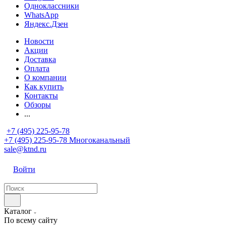
Одноклассники
WhatsApp
Яндекс.Дзен
Новости
Акции
Доставка
Оплата
О компании
Как купить
Контакты
Обзоры
...
+7 (495) 225-95-78
+7 (495) 225-95-78
Многоканальный
sale@ktnd.ru
Войти
Каталог
По всему сайту