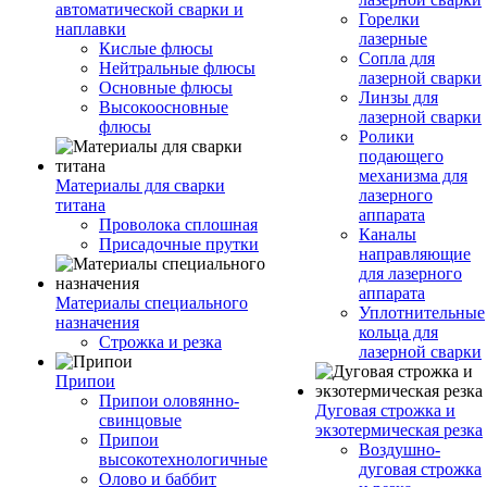
автоматической сварки и
Горелки
наплавки
лазерные
Кислые флюсы
Сопла для
Нейтральные флюсы
лазерной сварки
Основные флюсы
Линзы для
Высокоосновные
лазерной сварки
флюсы
Ролики
подающего
механизма для
Материалы для сварки
лазерного
титана
аппарата
Проволока сплошная
Каналы
Присадочные прутки
направляющие
для лазерного
аппарата
Материалы специального
Уплотнительные
назначения
кольца для
Строжка и резка
лазерной сварки
Припои
Припои оловянно-
Дуговая строжка и
свинцовые
экзотермическая резка
Припои
Воздушно-
высокотехнологичные
дуговая строжка
Олово и баббит