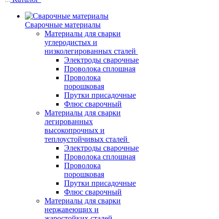
Сварочные материалы
Материалы для сварки
углеродистых и
низколегированных сталей
Электроды сварочные
Проволока сплошная
Проволока
порошковая
Прутки присадочные
Флюс сварочный
Материалы для сварки
легированных
высокопрочных и
теплоустойчивых сталей
Электроды сварочные
Проволока сплошная
Проволока
порошковая
Прутки присадочные
Флюс сварочный
Материалы для сварки
нержавеющих и
жаростойких сталей