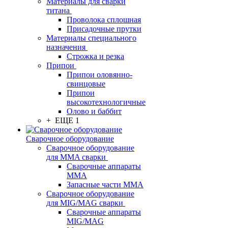
Материалы для сварки
титана
Проволока сплошная
Присадочные прутки
Материалы специального
назначения
Строжка и резка
Припои
Припои оловянно-
свинцовые
Припои
высокотехнологичные
Олово и баббит
+ ЕЩЕ 1
Сварочное оборудование
Сварочное оборудование
для MMA сварки
Сварочные аппараты
MMA
Запасные части MMA
Сварочное оборудование
для MIG/MAG сварки
Сварочные аппараты
MIG/MAG