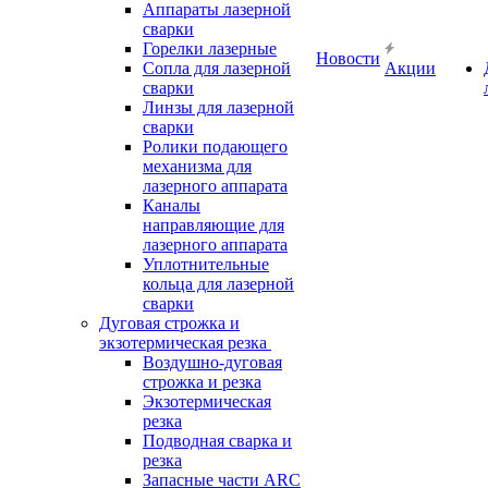
Аппараты лазерной
сварки
Горелки лазерные
Новости
Сопла для лазерной
Акции
сварки
Линзы для лазерной
сварки
Ролики подающего
механизма для
лазерного аппарата
Каналы
направляющие для
лазерного аппарата
Уплотнительные
кольца для лазерной
сварки
Дуговая строжка и
экзотермическая резка
Воздушно-дуговая
строжка и резка
Экзотермическая
резка
Подводная сварка и
резка
Запасные части ARC