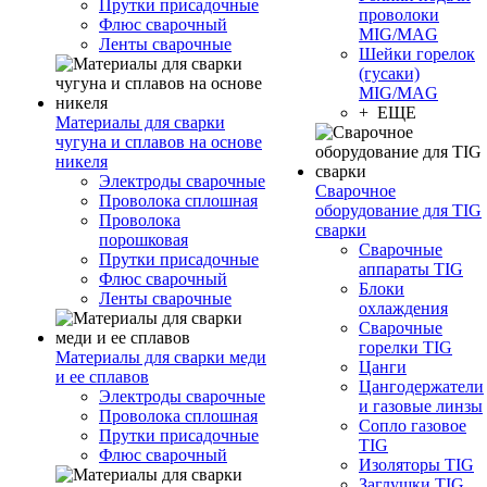
Прутки присадочные
проволоки
Флюс сварочный
MIG/MAG
Ленты сварочные
Шейки горелок
(гусаки)
MIG/MAG
+ ЕЩЕ
Материалы для сварки
чугуна и сплавов на основе
никеля
Электроды сварочные
Сварочное
Проволока сплошная
оборудование для TIG
Проволока
сварки
порошковая
Сварочные
Прутки присадочные
аппараты TIG
Флюс сварочный
Блоки
Ленты сварочные
охлаждения
Сварочные
горелки TIG
Материалы для сварки меди
Цанги
и ее сплавов
Цангодержатели
Электроды сварочные
и газовые линзы
Проволока сплошная
Сопло газовое
Прутки присадочные
TIG
Флюс сварочный
Изоляторы TIG
Заглушки TIG