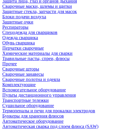
Защита лица, глаз и органов дыхания
Сварочные маски, шлемы и щитки
Защитные стекла, запчасти для масок
Блоки подачи воздуха
Защитные очки
Респираторы
Спецодежда для сварщиков
Одежда сварщика
Обувь сварщика
Перчатки сварочные
Химические материалы для сварки
Травильные пасты, спреи, флюсы
Прочее
Сварочные шторы
Сварочные занавесы
Сварочные полотна и одеяла
Комплектующие
Вспомогательное оборудование
Пульты дистанционного управления
Транспортные тележки
Сушильное оборудование
Термопеналы и печи для прокалки электродов
Бункеры для хранения флюсов
Автоматическое оборудование
Автоматическая сварка под слоем флюса (SAW)