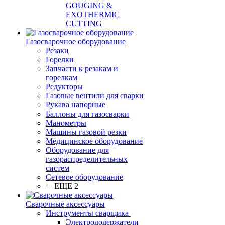
GOUGING &
EXOTHERMIC
CUTTING
Газосварочное оборудование
Резаки
Горелки
Запчасти к резакам и
горелкам
Редукторы
Газовые вентили для сварки
Рукава напорные
Баллоны для газосварки
Манометры
Машины газовой резки
Медицинское оборудование
Оборудование для
газораспределительных
систем
Сетевое оборудование
+ ЕЩЕ 2
Сварочные аксессуары
Инструменты сварщика
Электрододержатели