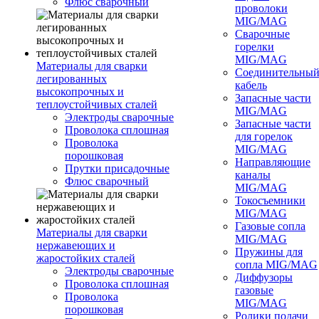
Флюс сварочный
проволоки
MIG/MAG
Сварочные
горелки
MIG/MAG
Материалы для сварки
Соединительны
легированных
кабель
высокопрочных и
Запасные части
теплоустойчивых сталей
MIG/MAG
Электроды сварочные
Запасные части
Проволока сплошная
для горелок
Проволока
MIG/MAG
порошковая
Направляющие
Прутки присадочные
каналы
Флюс сварочный
MIG/MAG
Токосъемники
MIG/MAG
Газовые сопла
Материалы для сварки
MIG/MAG
нержавеющих и
Пружины для
жаростойких сталей
сопла MIG/MAG
Электроды сварочные
Диффузоры
Проволока сплошная
газовые
Проволока
MIG/MAG
порошковая
Ролики подачи