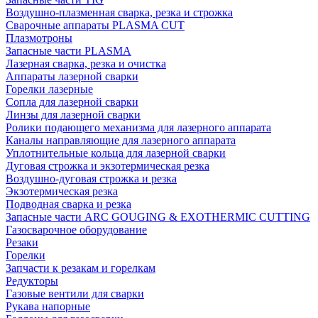
Воздушно-плазменная сварка, резка и строжка
Сварочные аппараты PLASMA CUT
Плазмотроны
Запасные части PLASMA
Лазерная сварка, резка и очистка
Аппараты лазерной сварки
Горелки лазерные
Сопла для лазерной сварки
Линзы для лазерной сварки
Ролики подающего механизма для лазерного аппарата
Каналы направляющие для лазерного аппарата
Уплотнительные кольца для лазерной сварки
Дуговая строжка и экзотермическая резка
Воздушно-дуговая строжка и резка
Экзотермическая резка
Подводная сварка и резка
Запасные части ARC GOUGING & EXOTHERMIC CUTTING
Газосварочное оборудование
Резаки
Горелки
Запчасти к резакам и горелкам
Редукторы
Газовые вентили для сварки
Рукава напорные