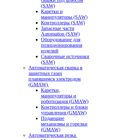
сварки под флюсом
(SAW)
Каретки и
манипуляторы (SAW)
Контроллеры (SAW)
Запасные части
Automation (SAW)
Оборудование для
позиционирования
изделий
Сварочные источники
(SAW)
Автоматическая сварка в
защитных газах
плавящимся электродом
(GMAW)
Каретки,
манипуляторы и
роботизация (GMAW)
Контроллеры и блоки
управления (GMAW)
Подающие
механизмы и горелки
(GMAW)
Автоматическая резка