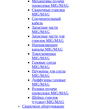
Механизмы подачи
проволоки MIG/MAG
Сварочные горелки
MIG/MAG
Соединительный
кабель
Запасные части
MIG/MAG
Запасные части для
горелок MIG/MAG
Направляющие
каналы MIG/MAG
Токосъемники
MIG/MAG
Газовые сопла
MIG/MAG
Пружины для сопла
MIG/MAG
Диффузоры газовые
MIG/MAG
Ролики подачи
проволоки MIG/MAG
Шейки горелок
(гусаки) MIG/MAG
Сварочное оборудование