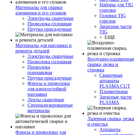
Наборы для TIG
Материалы для сварки
горелки
алюминия и его сплавов
Головки TIG
Электроды сварочные
горелок
Проволока сплошная
Запасные части
Прутки присадочные
TIG
+ ЕЩЕ
Материалы для наплавки и
ремонта деталей
Электроды сварочные
Воздушно-плазменная
Проволока сплошная
сварка, резка и
Проволока
строжка
порошковая
Сварочные
Прутки присадочные
аппараты
Флюсы и проволоки
PLASMA CUT
для износостойкой
Плазмотроны
наплавки
Запасные части
Ленты сварочные
PLASMA
Специализированные
материалы
Лазерная сварка, резка
и очистка
Аппараты
Флюсы и проволоки для
лазерной сварки