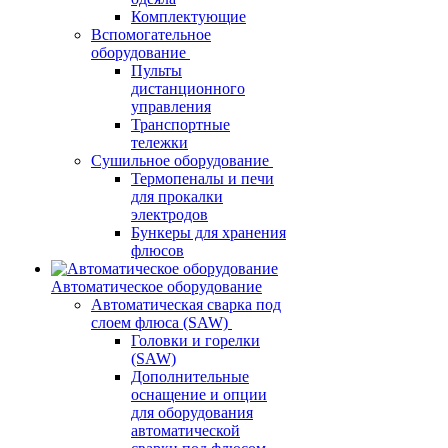
Комплектующие
Вспомогательное
оборудование
Пульты
дистанционного
управления
Транспортные
тележки
Сушильное оборудование
Термопеналы и печи
для прокалки
электродов
Бункеры для хранения
флюсов
Автоматическое оборудование
Автоматическая сварка под
слоем флюса (SAW)
Головки и горелки
(SAW)
Дополнительные
оснащение и опции
для оборудования
автоматической