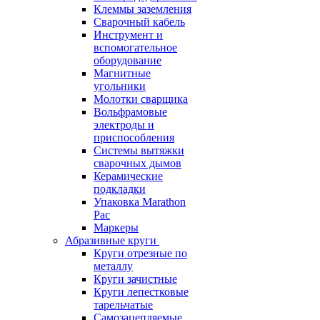
Клеммы заземления
Сварочный кабель
Инструмент и
вспомогательное
оборудование
Магнитные
угольники
Молотки сварщика
Вольфрамовые
электроды и
приспособления
Системы вытяжки
сварочных дымов
Керамические
подкладки
Упаковка Marathon
Pac
Маркеры
Абразивные круги
Круги отрезные по
металлу
Круги зачистные
Круги лепестковые
тарельчатые
Самозацепляемые