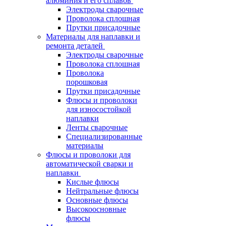
алюминия и его сплавов
Электроды сварочные
Проволока сплошная
Прутки присадочные
Материалы для наплавки и
ремонта деталей
Электроды сварочные
Проволока сплошная
Проволока
порошковая
Прутки присадочные
Флюсы и проволоки
для износостойкой
наплавки
Ленты сварочные
Специализированные
материалы
Флюсы и проволоки для
автоматической сварки и
наплавки
Кислые флюсы
Нейтральные флюсы
Основные флюсы
Высокоосновные
флюсы