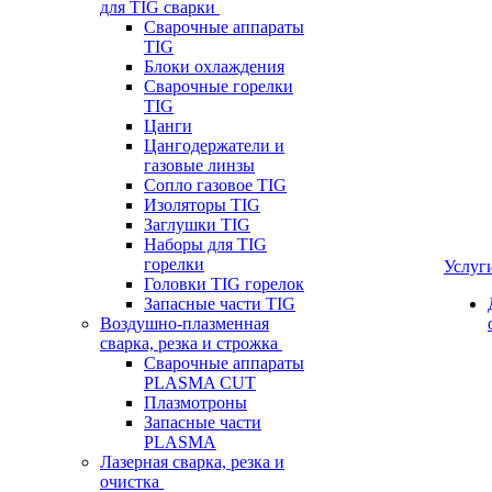
для TIG сварки
Сварочные аппараты
TIG
Блоки охлаждения
Сварочные горелки
TIG
Цанги
Цангодержатели и
газовые линзы
Сопло газовое TIG
Изоляторы TIG
Заглушки TIG
Наборы для TIG
горелки
Услуг
Головки TIG горелок
Запасные части TIG
Воздушно-плазменная
сварка, резка и строжка
Сварочные аппараты
PLASMA CUT
Плазмотроны
Запасные части
PLASMA
Лазерная сварка, резка и
очистка