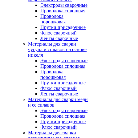
Электроды сварочные
Проволока сплошная
Проволока
порошковая
Прутки присадочные
Флюс сварочный
Ленты сварочные
Материалы для сварки
чугуна и сплавов на основе
никеля
Электроды сварочные
Проволока сплошная
Проволока
порошковая
Прутки присадочные
Флюс сварочный
Ленты сварочные
Материалы для сварки меди
и ее сплавов
Электроды сварочные
Проволока сплошная
Прутки присадочные
Флюс сварочный
Материалы для сварки