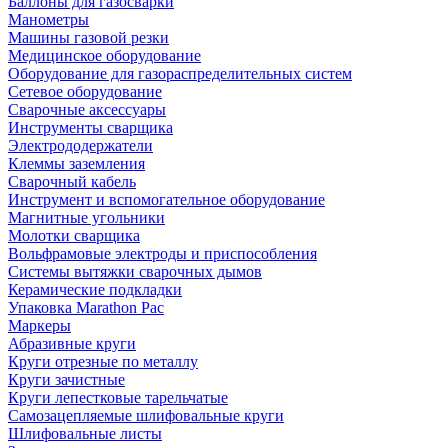
Баллоны для газосварки
Манометры
Машины газовой резки
Медицинское оборудование
Оборудование для газораспределительных систем
Сетевое оборудование
Сварочные аксессуары
Инструменты сварщика
Электрододержатели
Клеммы заземления
Сварочный кабель
Инструмент и вспомогательное оборудование
Магнитные угольники
Молотки сварщика
Вольфрамовые электроды и приспособления
Системы вытяжки сварочных дымов
Керамические подкладки
Упаковка Marathon Pac
Маркеры
Абразивные круги
Круги отрезные по металлу
Круги зачистные
Круги лепестковые тарельчатые
Самозацепляемые шлифовальные круги
Шлифовальные листы