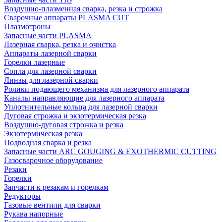
Воздушно-плазменная сварка, резка и строжка
Сварочные аппараты PLASMA CUT
Плазмотроны
Запасные части PLASMA
Лазерная сварка, резка и очистка
Аппараты лазерной сварки
Горелки лазерные
Сопла для лазерной сварки
Линзы для лазерной сварки
Ролики подающего механизма для лазерного аппарата
Каналы направляющие для лазерного аппарата
Уплотнительные кольца для лазерной сварки
Дуговая строжка и экзотермическая резка
Воздушно-дуговая строжка и резка
Экзотермическая резка
Подводная сварка и резка
Запасные части ARC GOUGING & EXOTHERMIC CUTTING
Газосварочное оборудование
Резаки
Горелки
Запчасти к резакам и горелкам
Редукторы
Газовые вентили для сварки
Рукава напорные