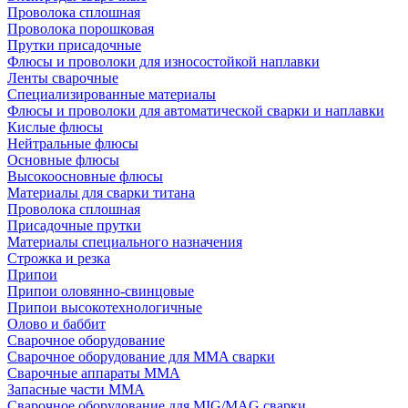
Проволока сплошная
Проволока порошковая
Прутки присадочные
Флюсы и проволоки для износостойкой наплавки
Ленты сварочные
Специализированные материалы
Флюсы и проволоки для автоматической сварки и наплавки
Кислые флюсы
Нейтральные флюсы
Основные флюсы
Высокоосновные флюсы
Материалы для сварки титана
Проволока сплошная
Присадочные прутки
Материалы специального назначения
Строжка и резка
Припои
Припои оловянно-свинцовые
Припои высокотехнологичные
Олово и баббит
Сварочное оборудование
Сварочное оборудование для MMA сварки
Сварочные аппараты MMA
Запасные части MMA
Сварочное оборудование для MIG/MAG сварки