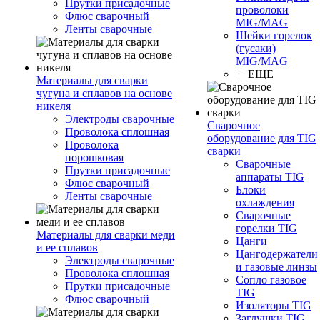
Прутки присадочные
проволоки
Флюс сварочный
MIG/MAG
Ленты сварочные
Шейки горелок
(гусаки)
MIG/MAG
+ ЕЩЕ
Материалы для сварки
чугуна и сплавов на основе
никеля
Электроды сварочные
Сварочное
Проволока сплошная
оборудование для TIG
Проволока
сварки
порошковая
Сварочные
Прутки присадочные
аппараты TIG
Флюс сварочный
Блоки
Ленты сварочные
охлаждения
Сварочные
горелки TIG
Материалы для сварки меди
Цанги
и ее сплавов
Цангодержатели
Электроды сварочные
и газовые линзы
Проволока сплошная
Сопло газовое
Прутки присадочные
TIG
Флюс сварочный
Изоляторы TIG
Заглушки TIG