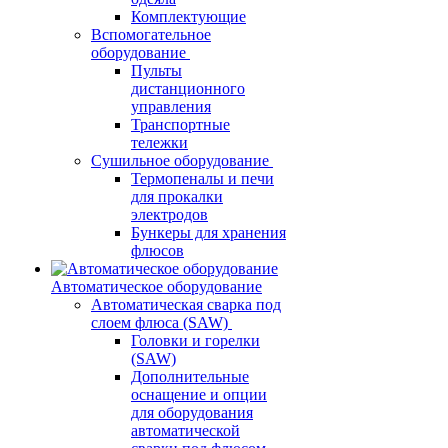
Комплектующие
Вспомогательное
оборудование
Пульты
дистанционного
управления
Транспортные
тележки
Сушильное оборудование
Термопеналы и печи
для прокалки
электродов
Бункеры для хранения
флюсов
Автоматическое оборудование
Автоматическая сварка под
слоем флюса (SAW)
Головки и горелки
(SAW)
Дополнительные
оснащение и опции
для оборудования
автоматической