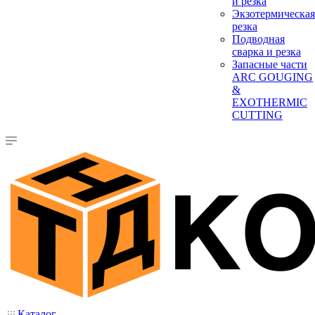
и резка
Экзотермическая
резка
Подводная
сварка и резка
Запасные части
ARC GOUGING
&
EXOTHERMIC
CUTTING
Каталог