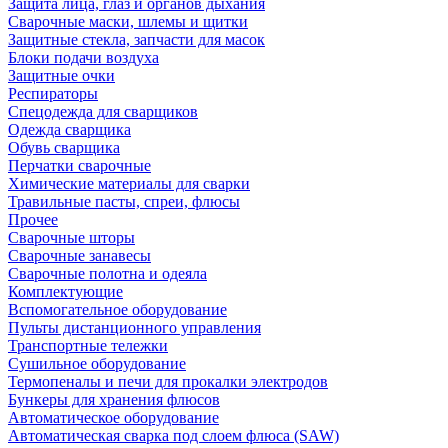
Защита лица, глаз и органов дыхания
Сварочные маски, шлемы и щитки
Защитные стекла, запчасти для масок
Блоки подачи воздуха
Защитные очки
Респираторы
Спецодежда для сварщиков
Одежда сварщика
Обувь сварщика
Перчатки сварочные
Химические материалы для сварки
Травильные пасты, спреи, флюсы
Прочее
Сварочные шторы
Сварочные занавесы
Сварочные полотна и одеяла
Комплектующие
Вспомогательное оборудование
Пульты дистанционного управления
Транспортные тележки
Сушильное оборудование
Термопеналы и печи для прокалки электродов
Бункеры для хранения флюсов
Автоматическое оборудование
Автоматическая сварка под слоем флюса (SAW)