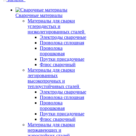
Сварочные материалы
Материалы для сварки
углеродистых и
низколегированных сталей
Электроды сварочные
Проволока сплошная
Проволока
порошковая
Прутки присадочные
Флюс сварочный
Материалы для сварки
легированных
высокопрочных и
теплоустойчивых сталей
Электроды сварочные
Проволока сплошная
Проволока
порошковая
Прутки присадочные
Флюс сварочный
Материалы для сварки
нержавеющих и
жаростойких сталей