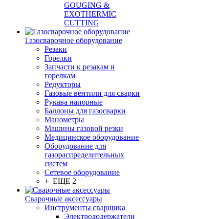
GOUGING &
EXOTHERMIC
CUTTING
Газосварочное оборудование
Резаки
Горелки
Запчасти к резакам и
горелкам
Редукторы
Газовые вентили для сварки
Рукава напорные
Баллоны для газосварки
Манометры
Машины газовой резки
Медицинское оборудование
Оборудование для
газораспределительных
систем
Сетевое оборудование
+ ЕЩЕ 2
Сварочные аксессуары
Инструменты сварщика
Электрододержатели