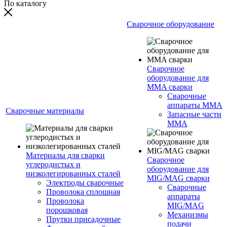
По каталогу
Сварочное оборудование
Сварочное
оборудование для
MMA сварки
Сварочные
аппараты MMA
Сварочные материалы
Запасные части
MMA
Материалы для сварки
Сварочное
углеродистых и
оборудование для
низколегированных сталей
MIG/MAG сварки
Электроды сварочные
Сварочные
Проволока сплошная
аппараты
Проволока
MIG/MAG
порошковая
Механизмы
Прутки присадочные
подачи