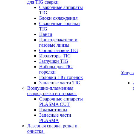
для TIG сварки
Сварочные аппараты
TIG
Блоки охлаждения
Сварочные горелки
TIG
Цанги
Цангодержатели и
газовые линзы
Сопло газовое TIG
Изоляторы TIG
Заглушки TIG
Наборы для TIG
горелки
Услуг
Головки TIG горелок
Запасные части TIG
Воздушно-плазменная
сварка, резка и строжка
Сварочные аппараты
PLASMA CUT
Плазмотроны
Запасные части
PLASMA
Лазерная сварка, резка и
очистка