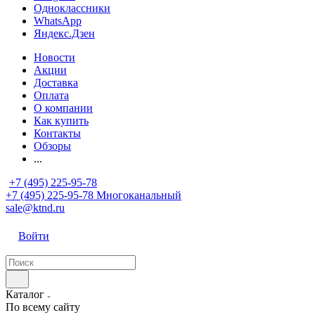
Одноклассники
WhatsApp
Яндекс.Дзен
Новости
Акции
Доставка
Оплата
О компании
Как купить
Контакты
Обзоры
...
+7 (495) 225-95-78
+7 (495) 225-95-78
Многоканальный
sale@ktnd.ru
Войти
Каталог
По всему сайту