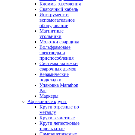
Клеммы заземления
Сварочный кабель
Инструмент и
вспомогательное
оборудование
Магнитные
угольники
Молотки сварщика
Вольфрамовые
электроды и
приспособления
Системы вытяжки
сварочных дымов
Керамические
подкладки
Упаковка Marathon
Pac
Маркеры
Абразивные круги
Круги отрезные по
металлу
Круги зачистные
Круги лепестковые
тарельчатые
Самозацепляемые