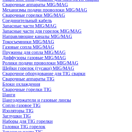
Сварочные аппараты MIG/MAG
Механизмы подачи проволоки MIG/MAG
Сварочные горелки MIG/MAG
Соединительный кабель
Запасные части MIG/MAG
Запасные части для горелок MIG/MAG
Направляющие каналы MIG/MAG
Токосъемники MIG/MAG
Газовые сопла MIG/MAG
Пружины для сопла MIG/MAG
Диффузоры газовые MIG/MAG
Ролики подачи проволоки MIG/MAG
Шейки горелок (гусаки) MIG/MAG
Сварочное оборудование для TIG сварки
Сварочные аппараты TIG
Блоки охлаждения
Сварочные горелки TIG
Цанги
Цангодержатели и газовые линзы
Сопло газовое TIG
Изоляторы TIG
Заглушки TIG
Наборы для TIG горелки
Головки TIG горелок
Запасные части TIG