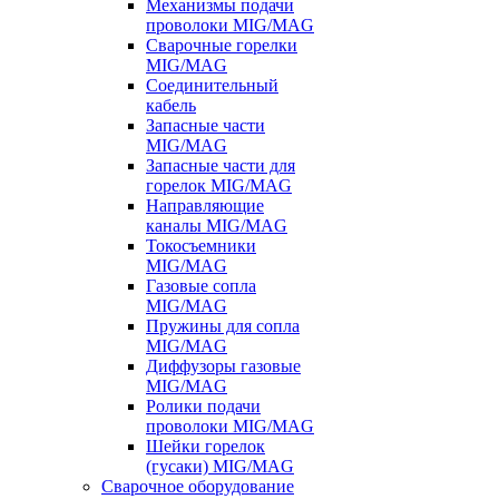
Механизмы подачи
проволоки MIG/MAG
Сварочные горелки
MIG/MAG
Соединительный
кабель
Запасные части
MIG/MAG
Запасные части для
горелок MIG/MAG
Направляющие
каналы MIG/MAG
Токосъемники
MIG/MAG
Газовые сопла
MIG/MAG
Пружины для сопла
MIG/MAG
Диффузоры газовые
MIG/MAG
Ролики подачи
проволоки MIG/MAG
Шейки горелок
(гусаки) MIG/MAG
Сварочное оборудование