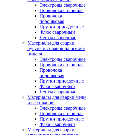
Электроды сварочные
Проволока сплошная
Проволока
порошковая
Прутки присадочные
Флюс сварочный
Ленты сварочные
Материалы для сварки
чугуна и сплавов на основе
никеля
Электроды сварочные
Проволока сплошная
Проволока
порошковая
Прутки присадочные
Флюс сварочный
Ленты сварочные
Материалы для сварки меди
и ее сплавов
Электроды сварочные
Проволока сплошная
Прутки присадочные
Флюс сварочный
Материалы для сварки