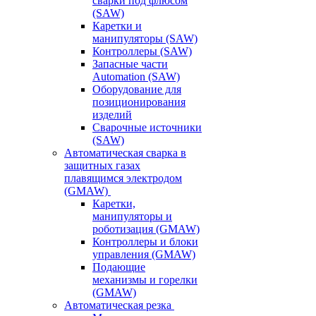
сварки под флюсом
(SAW)
Каретки и
манипуляторы (SAW)
Контроллеры (SAW)
Запасные части
Automation (SAW)
Оборудование для
позиционирования
изделий
Сварочные источники
(SAW)
Автоматическая сварка в
защитных газах
плавящимся электродом
(GMAW)
Каретки,
манипуляторы и
роботизация (GMAW)
Контроллеры и блоки
управления (GMAW)
Подающие
механизмы и горелки
(GMAW)
Автоматическая резка