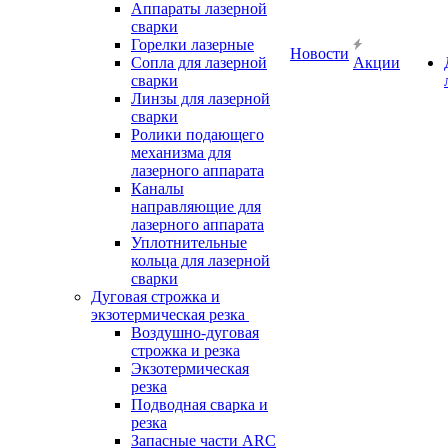
Аппараты лазерной
сварки
Горелки лазерные
Новости
Сопла для лазерной
Акции
сварки
Линзы для лазерной
сварки
Ролики подающего
механизма для
лазерного аппарата
Каналы
направляющие для
лазерного аппарата
Уплотнительные
кольца для лазерной
сварки
Дуговая строжка и
экзотермическая резка
Воздушно-дуговая
строжка и резка
Экзотермическая
резка
Подводная сварка и
резка
Запасные части ARC