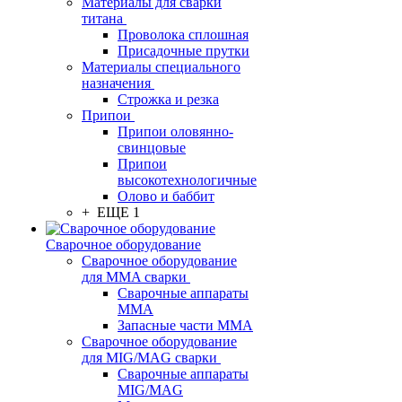
Материалы для сварки
титана
Проволока сплошная
Присадочные прутки
Материалы специального
назначения
Строжка и резка
Припои
Припои оловянно-
свинцовые
Припои
высокотехнологичные
Олово и баббит
+ ЕЩЕ 1
Сварочное оборудование
Сварочное оборудование
для MMA сварки
Сварочные аппараты
MMA
Запасные части MMA
Сварочное оборудование
для MIG/MAG сварки
Сварочные аппараты
MIG/MAG