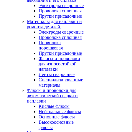
алюминия и его сплавов
Электроды сварочные
Проволока сплошная
Прутки присадочные
Материалы для наплавки и
ремонта деталей
Электроды сварочные
Проволока сплошная
Проволока
порошковая
Прутки присадочные
Флюсы и проволоки
для износостойкой
наплавки
Ленты сварочные
Специализированные
материалы
Флюсы и проволоки для
автоматической сварки и
наплавки
Кислые флюсы
Нейтральные флюсы
Основные флюсы
Высокоосновные
флюсы