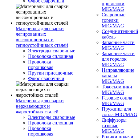
Флюс сварочный
проволоки
MIG/MAG
Сварочные
горелки
MIG/MAG
Материалы для сварки
Соединительны
легированных
кабель
высокопрочных и
Запасные части
теплоустойчивых сталей
MIG/MAG
Электроды сварочные
Запасные части
Проволока сплошная
для горелок
Проволока
MIG/MAG
порошковая
Направляющие
Прутки присадочные
каналы
Флюс сварочный
MIG/MAG
Токосъемники
MIG/MAG
Газовые сопла
Материалы для сварки
MIG/MAG
нержавеющих и
Пружины для
жаростойких сталей
сопла MIG/MAG
Электроды сварочные
Диффузоры
Проволока сплошная
газовые
Проволока
MIG/MAG
порошковая
Ролики подачи