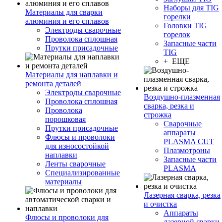
Наборы для TIG
Материалы для сварки
горелки
алюминия и его сплавов
Головки TIG
Электроды сварочные
горелок
Проволока сплошная
Запасные части
Прутки присадочные
TIG
+ ЕЩЕ
Материалы для наплавки и
ремонта деталей
Электроды сварочные
Воздушно-плазменная
Проволока сплошная
сварка, резка и
Проволока
строжка
порошковая
Сварочные
Прутки присадочные
аппараты
Флюсы и проволоки
PLASMA CUT
для износостойкой
Плазмотроны
наплавки
Запасные части
Ленты сварочные
PLASMA
Специализированные
материалы
Лазерная сварка, резка
и очистка
Аппараты
Флюсы и проволоки для
лазерной сварки