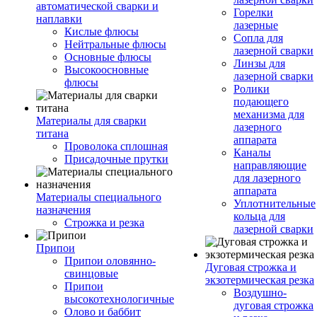
автоматической сварки и
Горелки
наплавки
лазерные
Кислые флюсы
Сопла для
Нейтральные флюсы
лазерной сварки
Основные флюсы
Линзы для
Высокоосновные
лазерной сварки
флюсы
Ролики
подающего
механизма для
Материалы для сварки
лазерного
титана
аппарата
Проволока сплошная
Каналы
Присадочные прутки
направляющие
для лазерного
аппарата
Материалы специального
Уплотнительные
назначения
кольца для
Строжка и резка
лазерной сварки
Припои
Припои оловянно-
Дуговая строжка и
свинцовые
экзотермическая резка
Припои
Воздушно-
высокотехнологичные
дуговая строжка
Олово и баббит