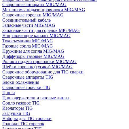
Сварочные аппараты MIG/MAG
Механизмы подачи проволоки MIG/MAG
Сварочные горелки MIG/MAG
Соединительный кабель
Запасные части MIG/MAG
Запасные части для горелок MIG/MAG
Направляющие каналы MIG/MAG
Токосъемники MIG/MAG
Газовые сопла MIG/MAG
Пружины для сопла MIG/MAG
Диффузоры газовые MIG/MAG
Ролики подачи проволоки MIG/MAG
Шейки горелок (гусаки) MIG/MAG
Сварочное оборудование для TIG сварки
Сварочные аппараты TIG
Блоки охлаждения
Сварочные горелки TIG
Цанги
Цангодержатели и газовые линзы
Сопло газовое TIG
Изоляторы TIG
Заглушки TIG
Наборы для TIG горелки
Головки TIG горелок
Запасные части TIG