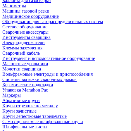
Баллоны для газосварки
Манометры
Машины газовой резки
Медицинское оборудование
Оборудование для газораспределительных систем
Сетевое оборудование
Сварочные аксессуары
Инструменты сварщика
Электрододержатели
Клеммы заземления
Сварочный кабель
Инструмент и вспомогательное оборудование
Магнитные угольники
Молотки сварщика
Вольфрамовые электроды и приспособления
Системы вытяжки сварочных дымов
Керамические подкладки
Упаковка Marathon Pac
Маркеры
Абразивные круги
Круги отрезные по металлу
Круги зачистные
Круги лепестковые тарельчатые
Самозацепляемые шлифовальные круги
Шлифовальные листы