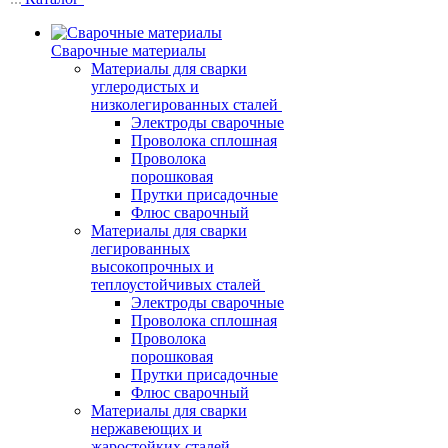
Сварочные материалы
Материалы для сварки
углеродистых и
низколегированных сталей
Электроды сварочные
Проволока сплошная
Проволока
порошковая
Прутки присадочные
Флюс сварочный
Материалы для сварки
легированных
высокопрочных и
теплоустойчивых сталей
Электроды сварочные
Проволока сплошная
Проволока
порошковая
Прутки присадочные
Флюс сварочный
Материалы для сварки
нержавеющих и
жаростойких сталей