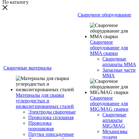
По каталогу
Сварочное оборудование
Сварочное
оборудование для
MMA сварки
Сварочные
аппараты MMA
Сварочные материалы
Запасные части
MMA
Материалы для сварки
Сварочное
углеродистых и
оборудование для
низколегированных сталей
MIG/MAG сварки
Электроды сварочные
Сварочные
Проволока сплошная
аппараты
Проволока
MIG/MAG
порошковая
Механизмы
Прутки присадочные
подачи