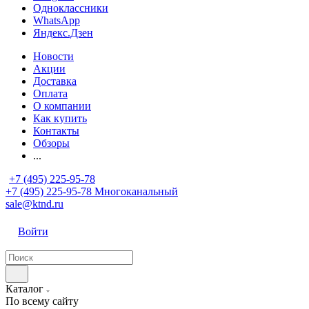
Одноклассники
WhatsApp
Яндекс.Дзен
Новости
Акции
Доставка
Оплата
О компании
Как купить
Контакты
Обзоры
...
+7 (495) 225-95-78
+7 (495) 225-95-78
Многоканальный
sale@ktnd.ru
Войти
Каталог
По всему сайту