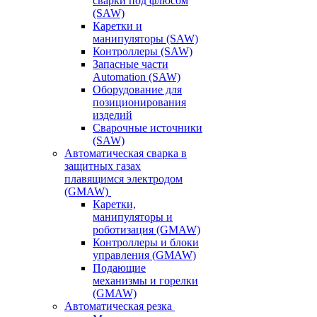
сварки под флюсом
(SAW)
Каретки и
манипуляторы (SAW)
Контроллеры (SAW)
Запасные части
Automation (SAW)
Оборудование для
позиционирования
изделий
Сварочные источники
(SAW)
Автоматическая сварка в
защитных газах
плавящимся электродом
(GMAW)
Каретки,
манипуляторы и
роботизация (GMAW)
Контроллеры и блоки
управления (GMAW)
Подающие
механизмы и горелки
(GMAW)
Автоматическая резка