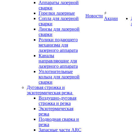
Аппараты лазерной
сварки
Горелки лазерные
Новости
Сопла для лазерной
Акции
сварки
Линзы для лазерной
сварки
Ролики подающего
механизма для
лазерного аппарата
Каналы
направляющие для
лазерного аппарата
Уплотнительные
кольца для лазерной
сварки
Дуговая строжка и
экзотермическая резка
Воздушно-дуговая
строжка и резка
Экзотермическая
резка
Подводная сварка и
резка
Запасные части ARC