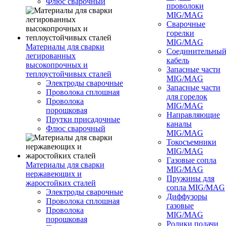
Флюс сварочный
проволоки
MIG/MAG
Сварочные
горелки
MIG/MAG
Материалы для сварки
Соединительны
легированных
кабель
высокопрочных и
Запасные части
теплоустойчивых сталей
MIG/MAG
Электроды сварочные
Запасные части
Проволока сплошная
для горелок
Проволока
MIG/MAG
порошковая
Направляющие
Прутки присадочные
каналы
Флюс сварочный
MIG/MAG
Токосъемники
MIG/MAG
Газовые сопла
Материалы для сварки
MIG/MAG
нержавеющих и
Пружины для
жаростойких сталей
сопла MIG/MAG
Электроды сварочные
Диффузоры
Проволока сплошная
газовые
Проволока
MIG/MAG
порошковая
Ролики подачи