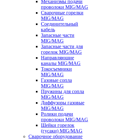
Механизмы подачи
проволоки MIG/MAG
Сварочные горелки
MIG/MAG
Соединительный
кабель
Запасные части
MIG/MAG
Запасные части для
горелок MIG/MAG
Направляющие
каналы MIG/MAG
Токосъемники
MIG/MAG
Газовые сопла
MIG/MAG
Пружины для сопла
MIG/MAG
Диффузоры газовые
MIG/MAG
Ролики подачи
проволоки MIG/MAG
Шейки горелок
(гусаки) MIG/MAG
Сварочное оборудование