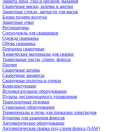
Защита лица, глаз и органов дыхания
Сварочные маски, шлемы и щитки
Защитные стекла, запчасти для масок
Блоки подачи воздуха
Защитные очки
Респираторы
Спецодежда для сварщиков
Одежда сварщика
Обувь сварщика
Перчатки сварочные
Химические материалы для сварки
Травильные пасты, спреи, флюсы
Прочее
Сварочные шторы
Сварочные занавесы
Сварочные полотна и одеяла
Комплектующие
Вспомогательное оборудование
Пульты дистанционного управления
Транспортные тележки
Сушильное оборудование
Термопеналы и печи для прокалки электродов
Бункеры для хранения флюсов
Автоматическое оборудование
Автоматическая сварка под слоем флюса (SAW)