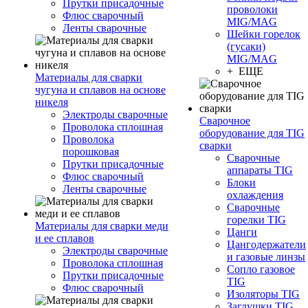
Прутки присадочные
проволоки
Флюс сварочный
MIG/MAG
Ленты сварочные
Шейки горелок
(гусаки)
MIG/MAG
+ ЕЩЕ
Материалы для сварки
чугуна и сплавов на основе
никеля
Электроды сварочные
Сварочное
Проволока сплошная
оборудование для TIG
Проволока
сварки
порошковая
Сварочные
Прутки присадочные
аппараты TIG
Флюс сварочный
Блоки
Ленты сварочные
охлаждения
Сварочные
горелки TIG
Материалы для сварки меди
Цанги
и ее сплавов
Цангодержатели
Электроды сварочные
и газовые линзы
Проволока сплошная
Сопло газовое
Прутки присадочные
TIG
Флюс сварочный
Изоляторы TIG
Заглушки TIG