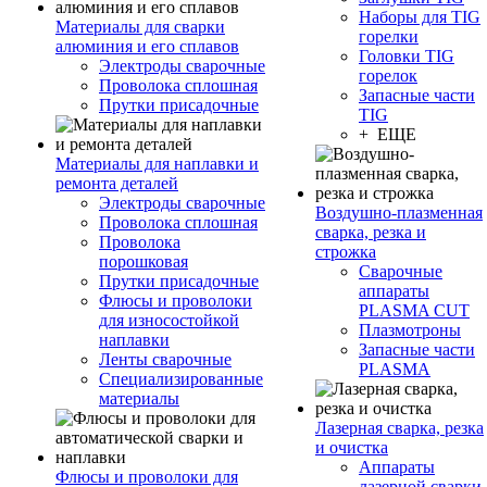
Наборы для TIG
Материалы для сварки
горелки
алюминия и его сплавов
Головки TIG
Электроды сварочные
горелок
Проволока сплошная
Запасные части
Прутки присадочные
TIG
+ ЕЩЕ
Материалы для наплавки и
ремонта деталей
Электроды сварочные
Воздушно-плазменная
Проволока сплошная
сварка, резка и
Проволока
строжка
порошковая
Сварочные
Прутки присадочные
аппараты
Флюсы и проволоки
PLASMA CUT
для износостойкой
Плазмотроны
наплавки
Запасные части
Ленты сварочные
PLASMA
Специализированные
материалы
Лазерная сварка, резка
и очистка
Аппараты
Флюсы и проволоки для
лазерной сварки