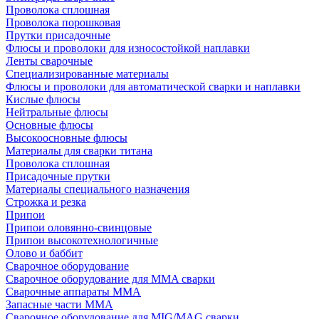
Проволока сплошная
Проволока порошковая
Прутки присадочные
Флюсы и проволоки для износостойкой наплавки
Ленты сварочные
Специализированные материалы
Флюсы и проволоки для автоматической сварки и наплавки
Кислые флюсы
Нейтральные флюсы
Основные флюсы
Высокоосновные флюсы
Материалы для сварки титана
Проволока сплошная
Присадочные прутки
Материалы специального назначения
Строжка и резка
Припои
Припои оловянно-свинцовые
Припои высокотехнологичные
Олово и баббит
Сварочное оборудование
Сварочное оборудование для MMA сварки
Сварочные аппараты MMA
Запасные части MMA
Сварочное оборудование для MIG/MAG сварки