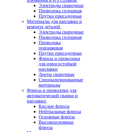
алюминия и его сплавов
Электроды сварочные
Проволока сплошная
Прутки присадочные
Материалы для наплавки и
ремонта деталей
Электроды сварочные
Проволока сплошная
Проволока
порошковая
Прутки присадочные
Флюсы и проволоки
для износостойкой
наплавки
Ленты сварочные
Специализированные
материалы
Флюсы и проволоки для
автоматической сварки и
наплавки
Кислые флюсы
Нейтральные флюсы
Основные флюсы
Высокоосновные
флюсы