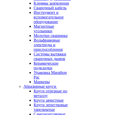
Клеммы заземления
Сварочный кабель
Инструмент и
вспомогательное
оборудование
Магнитные
угольники
Молотки сварщика
Вольфрамовые
электроды и
приспособления
Системы вытяжки
сварочных дымов
Керамические
подкладки
Упаковка Marathon
Pac
Маркеры
Абразивные круги
Круги отрезные по
металлу
Круги зачистные
Круги лепестковые
тарельчатые
Самозацепляемые