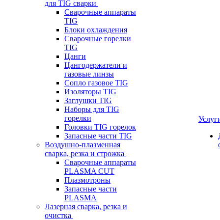
для TIG сварки
Сварочные аппараты
TIG
Блоки охлаждения
Сварочные горелки
TIG
Цанги
Цангодержатели и
газовые линзы
Сопло газовое TIG
Изоляторы TIG
Заглушки TIG
Наборы для TIG
горелки
Услуг
Головки TIG горелок
Запасные части TIG
Воздушно-плазменная
сварка, резка и строжка
Сварочные аппараты
PLASMA CUT
Плазмотроны
Запасные части
PLASMA
Лазерная сварка, резка и
очистка