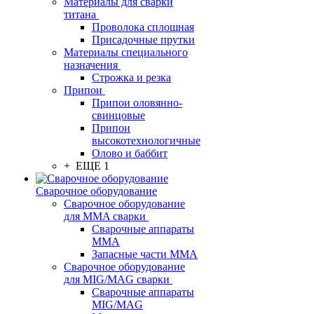
Материалы для сварки
титана
Проволока сплошная
Присадочные прутки
Материалы специального
назначения
Строжка и резка
Припои
Припои оловянно-
свинцовые
Припои
высокотехнологичные
Олово и баббит
+ ЕЩЕ 1
Сварочное оборудование
Сварочное оборудование
для MMA сварки
Сварочные аппараты
MMA
Запасные части MMA
Сварочное оборудование
для MIG/MAG сварки
Сварочные аппараты
MIG/MAG