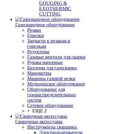
GOUGING &
EXOTHERMIC
CUTTING
Газосварочное оборудование
Резаки
Горелки
Запчасти к резакам и
горелкам
Редукторы
Газовые вентили для сварки
Рукава напорные
Баллоны для газосварки
Манометры
Машины газовой резки
Медицинское оборудование
Оборудование для
газораспределительных
систем
Сетевое оборудование
+ ЕЩЕ 2
Сварочные аксессуары
Инструменты сварщика
Электрододержатели