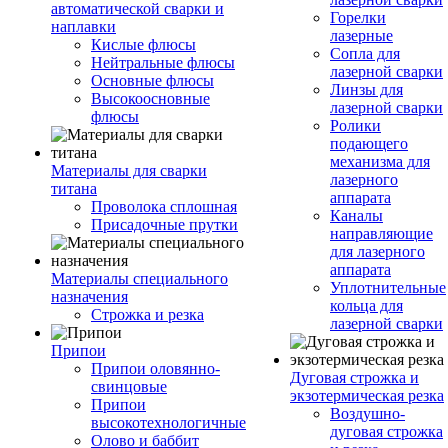
автоматической сварки и
Горелки
наплавки
лазерные
Кислые флюсы
Сопла для
Нейтральные флюсы
лазерной сварки
Основные флюсы
Линзы для
Высокоосновные
лазерной сварки
флюсы
Ролики
подающего
механизма для
Материалы для сварки
лазерного
титана
аппарата
Проволока сплошная
Каналы
Присадочные прутки
направляющие
для лазерного
аппарата
Материалы специального
Уплотнительные
назначения
кольца для
Строжка и резка
лазерной сварки
Припои
Припои оловянно-
Дуговая строжка и
свинцовые
экзотермическая резка
Припои
Воздушно-
высокотехнологичные
дуговая строжка
Олово и баббит