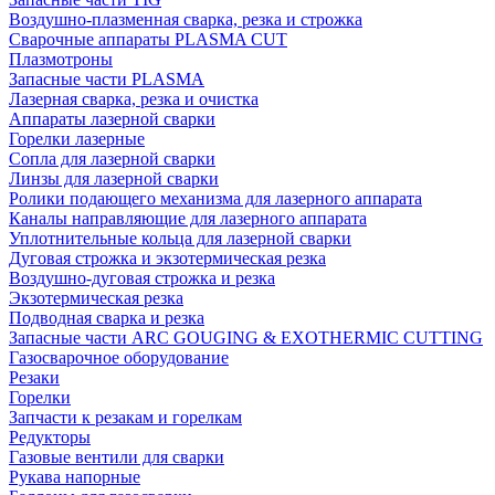
Воздушно-плазменная сварка, резка и строжка
Сварочные аппараты PLASMA CUT
Плазмотроны
Запасные части PLASMA
Лазерная сварка, резка и очистка
Аппараты лазерной сварки
Горелки лазерные
Сопла для лазерной сварки
Линзы для лазерной сварки
Ролики подающего механизма для лазерного аппарата
Каналы направляющие для лазерного аппарата
Уплотнительные кольца для лазерной сварки
Дуговая строжка и экзотермическая резка
Воздушно-дуговая строжка и резка
Экзотермическая резка
Подводная сварка и резка
Запасные части ARC GOUGING & EXOTHERMIC CUTTING
Газосварочное оборудование
Резаки
Горелки
Запчасти к резакам и горелкам
Редукторы
Газовые вентили для сварки
Рукава напорные