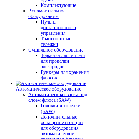
Комплектующие
Вспомогательное
оборудование
Пульты
дистанционного
управления
Транспортные
тележки
Сушильное оборудование
Термопеналы и печи
для прокалки
электродов
Бункеры для хранения
флюсов
Автоматическое оборудование
Автоматическая сварка под
слоем флюса (SAW)
Головки и горелки
(SAW)
Дополнительные
оснащение и опции
для оборудования
автоматической