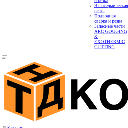
и резка
Экзотермическая
резка
Подводная
сварка и резка
Запасные части
ARC GOUGING
&
EXOTHERMIC
CUTTING
Каталог