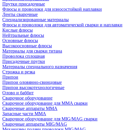
Прутки присадочные
Флюсы и проволоки для износостойкой наплавки
Ленты сварочные
Специализированные материалы
Флюсы и проволоки для автоматической сварки и наплавки
Кислые флюсы
Нейтральные флюсы
Основные флюсы
Высокоосновные флюсы
Материалы для сварки титана
Проволока сплошная
Присадочные прутки
Материалы специального назначения
Строжка и резка
Припои
Припои оловянно-свинцовые
Припои высокотехнологичные
Олово и баббит
Сварочное оборудование
Сварочное оборудование для MMA сварки
Сварочные аппараты MMA
Запасные части MMA
Сварочное оборудование для MIG/MAG сварки
Сварочные аппараты MIG/MAG
Механизмы подачи проволоки MIG/MAG