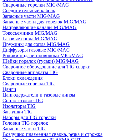
Сварочные горелки MIG/MAG
Соединительный кабель
Запасные части MIG/MAG
Запасные части для горелок MIG/MAG
Направляющие каналы MIG/MAG
Токосъемники MIG/MAG
Газовые сопла MIG/MAG
Пружины для сопла MIG/MAG
Диффузоры газовые MIG/MAG
Ролики подачи проволоки MIG/MAG
Шейки горелок (гусаки) MIG/MAG
Сварочное оборудование для TIG сварки
Сварочные аппараты TIG
Блоки охлаждения
Сварочные горелки TIG
Цанги
Цангодержатели и газовые линзы
Сопло газовое TIG
Изоляторы TIG
Заглушки TIG
Наборы для TIG горелки
Головки TIG горелок
Запасные части TIG
Воздушно-плазменная сварка, резка и строжка
Сварочные аппараты PLASMA CUT