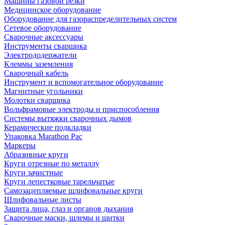
Машины газовой резки
Медицинское оборудование
Оборудование для газораспределительных систем
Сетевое оборудование
Сварочные аксессуары
Инструменты сварщика
Электрододержатели
Клеммы заземления
Сварочный кабель
Инструмент и вспомогательное оборудование
Магнитные угольники
Молотки сварщика
Вольфрамовые электроды и приспособления
Системы вытяжки сварочных дымов
Керамические подкладки
Упаковка Marathon Pac
Маркеры
Абразивные круги
Круги отрезные по металлу
Круги зачистные
Круги лепестковые тарельчатые
Самозацепляемые шлифовальные круги
Шлифовальные листы
Защита лица, глаз и органов дыхания
Сварочные маски, шлемы и щитки