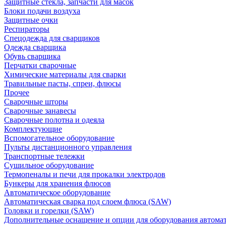
Защитные стекла, запчасти для масок
Блоки подачи воздуха
Защитные очки
Респираторы
Спецодежда для сварщиков
Одежда сварщика
Обувь сварщика
Перчатки сварочные
Химические материалы для сварки
Травильные пасты, спреи, флюсы
Прочее
Сварочные шторы
Сварочные занавесы
Сварочные полотна и одеяла
Комплектующие
Вспомогательное оборудование
Пульты дистанционного управления
Транспортные тележки
Сушильное оборудование
Термопеналы и печи для прокалки электродов
Бункеры для хранения флюсов
Автоматическое оборудование
Автоматическая сварка под слоем флюса (SAW)
Головки и горелки (SAW)
Дополнительные оснащение и опции для оборудования автома