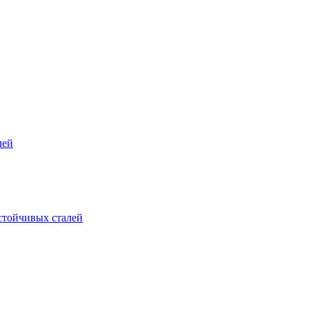
лей
стойчивых сталей