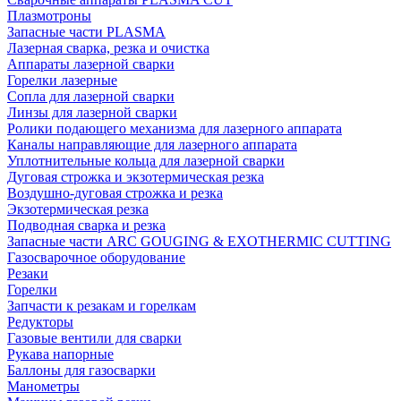
Плазмотроны
Запасные части PLASMA
Лазерная сварка, резка и очистка
Аппараты лазерной сварки
Горелки лазерные
Сопла для лазерной сварки
Линзы для лазерной сварки
Ролики подающего механизма для лазерного аппарата
Каналы направляющие для лазерного аппарата
Уплотнительные кольца для лазерной сварки
Дуговая строжка и экзотермическая резка
Воздушно-дуговая строжка и резка
Экзотермическая резка
Подводная сварка и резка
Запасные части ARC GOUGING & EXOTHERMIC CUTTING
Газосварочное оборудование
Резаки
Горелки
Запчасти к резакам и горелкам
Редукторы
Газовые вентили для сварки
Рукава напорные
Баллоны для газосварки
Манометры