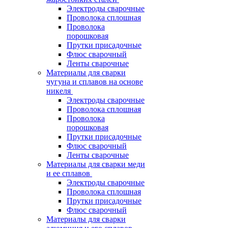
Электроды сварочные
Проволока сплошная
Проволока
порошковая
Прутки присадочные
Флюс сварочный
Ленты сварочные
Материалы для сварки
чугуна и сплавов на основе
никеля
Электроды сварочные
Проволока сплошная
Проволока
порошковая
Прутки присадочные
Флюс сварочный
Ленты сварочные
Материалы для сварки меди
и ее сплавов
Электроды сварочные
Проволока сплошная
Прутки присадочные
Флюс сварочный
Материалы для сварки