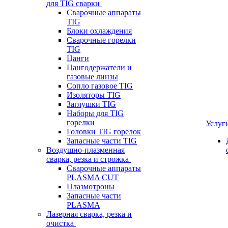
для TIG сварки
Сварочные аппараты
TIG
Блоки охлаждения
Сварочные горелки
TIG
Цанги
Цангодержатели и
газовые линзы
Сопло газовое TIG
Изоляторы TIG
Заглушки TIG
Наборы для TIG
горелки
Услуг
Головки TIG горелок
Запасные части TIG
Воздушно-плазменная
сварка, резка и строжка
Сварочные аппараты
PLASMA CUT
Плазмотроны
Запасные части
PLASMA
Лазерная сварка, резка и
очистка