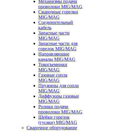
Механизмы подачи
проволоки MIG/MAG
Сварочные горелки
MIG/MAG
Соединительный
кабель
Запасные части
MIG/MAG
Запасные части для
горелок MIG/MAG
Направляющие
каналы MIG/MAG
Токосъемники
MIG/MAG
Газовые сопла
MIG/MAG
Пружины для сопла
MIG/MAG
Диффузоры газовые
MIG/MAG
Ролики подачи
проволоки MIG/MAG
Шейки горелок
(гусаки) MIG/MAG
Сварочное оборудование