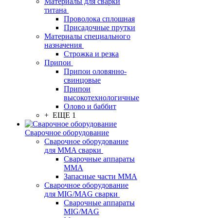
Материалы для сварки
титана
Проволока сплошная
Присадочные прутки
Материалы специального
назначения
Строжка и резка
Припои
Припои оловянно-
свинцовые
Припои
высокотехнологичные
Олово и баббит
+ ЕЩЕ 1
Сварочное оборудование
Сварочное оборудование
для MMA сварки
Сварочные аппараты
MMA
Запасные части MMA
Сварочное оборудование
для MIG/MAG сварки
Сварочные аппараты
MIG/MAG