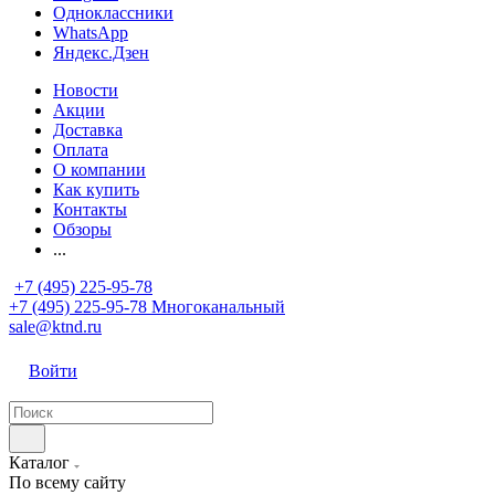
Одноклассники
WhatsApp
Яндекс.Дзен
Новости
Акции
Доставка
Оплата
О компании
Как купить
Контакты
Обзоры
...
+7 (495) 225-95-78
+7 (495) 225-95-78
Многоканальный
sale@ktnd.ru
Войти
Каталог
По всему сайту