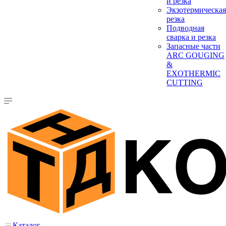
и резка
Экзотермическая
резка
Подводная
сварка и резка
Запасные части
ARC GOUGING
&
EXOTHERMIC
CUTTING
Каталог