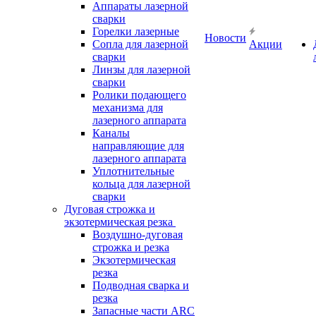
Аппараты лазерной
сварки
Горелки лазерные
Новости
Сопла для лазерной
Акции
сварки
Линзы для лазерной
сварки
Ролики подающего
механизма для
лазерного аппарата
Каналы
направляющие для
лазерного аппарата
Уплотнительные
кольца для лазерной
сварки
Дуговая строжка и
экзотермическая резка
Воздушно-дуговая
строжка и резка
Экзотермическая
резка
Подводная сварка и
резка
Запасные части ARC