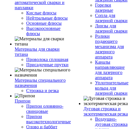
автоматической сварки и
Горелки
наплавки
лазерные
Кислые флюсы
Сопла для
Нейтральные флюсы
лазерной сварки
Основные флюсы
Линзы для
Высокоосновные
лазерной сварки
флюсы
Ролики
подающего
механизма для
Материалы для сварки
лазерного
титана
аппарата
Проволока сплошная
Каналы
Присадочные прутки
направляющие
для лазерного
аппарата
Материалы специального
Уплотнительные
назначения
кольца для
Строжка и резка
лазерной сварки
Припои
Припои оловянно-
Дуговая строжка и
свинцовые
экзотермическая резка
Припои
Воздушно-
высокотехнологичные
дуговая строжка
Олово и баббит