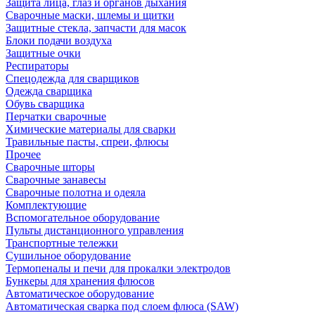
Защита лица, глаз и органов дыхания
Сварочные маски, шлемы и щитки
Защитные стекла, запчасти для масок
Блоки подачи воздуха
Защитные очки
Респираторы
Спецодежда для сварщиков
Одежда сварщика
Обувь сварщика
Перчатки сварочные
Химические материалы для сварки
Травильные пасты, спреи, флюсы
Прочее
Сварочные шторы
Сварочные занавесы
Сварочные полотна и одеяла
Комплектующие
Вспомогательное оборудование
Пульты дистанционного управления
Транспортные тележки
Сушильное оборудование
Термопеналы и печи для прокалки электродов
Бункеры для хранения флюсов
Автоматическое оборудование
Автоматическая сварка под слоем флюса (SAW)