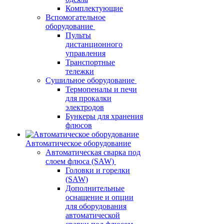
Комплектующие
Вспомогательное
оборудование
Пульты
дистанционного
управления
Транспортные
тележки
Сушильное оборудование
Термопеналы и печи
для прокалки
электродов
Бункеры для хранения
флюсов
Автоматическое оборудование
Автоматическая сварка под
слоем флюса (SAW)
Головки и горелки
(SAW)
Дополнительные
оснащение и опции
для оборудования
автоматической