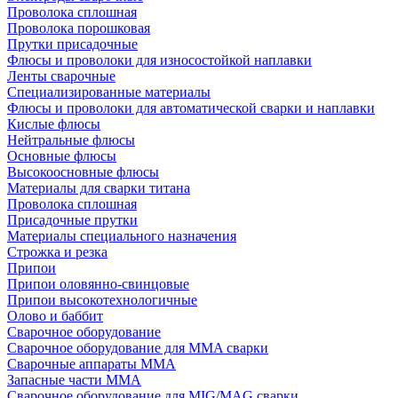
Проволока сплошная
Проволока порошковая
Прутки присадочные
Флюсы и проволоки для износостойкой наплавки
Ленты сварочные
Специализированные материалы
Флюсы и проволоки для автоматической сварки и наплавки
Кислые флюсы
Нейтральные флюсы
Основные флюсы
Высокоосновные флюсы
Материалы для сварки титана
Проволока сплошная
Присадочные прутки
Материалы специального назначения
Строжка и резка
Припои
Припои оловянно-свинцовые
Припои высокотехнологичные
Олово и баббит
Сварочное оборудование
Сварочное оборудование для MMA сварки
Сварочные аппараты MMA
Запасные части MMA
Сварочное оборудование для MIG/MAG сварки