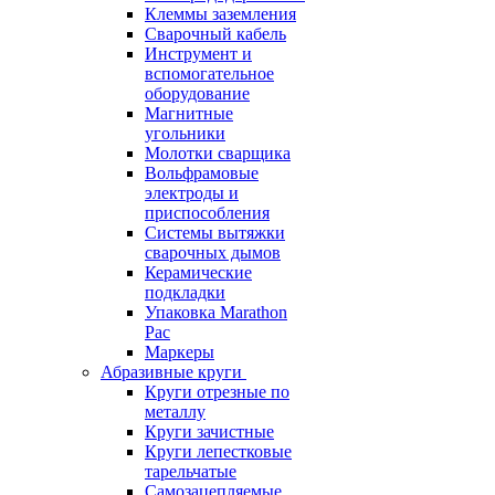
Клеммы заземления
Сварочный кабель
Инструмент и
вспомогательное
оборудование
Магнитные
угольники
Молотки сварщика
Вольфрамовые
электроды и
приспособления
Системы вытяжки
сварочных дымов
Керамические
подкладки
Упаковка Marathon
Pac
Маркеры
Абразивные круги
Круги отрезные по
металлу
Круги зачистные
Круги лепестковые
тарельчатые
Самозацепляемые