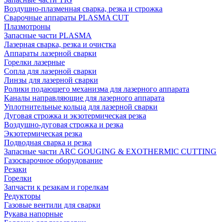
Воздушно-плазменная сварка, резка и строжка
Сварочные аппараты PLASMA CUT
Плазмотроны
Запасные части PLASMA
Лазерная сварка, резка и очистка
Аппараты лазерной сварки
Горелки лазерные
Сопла для лазерной сварки
Линзы для лазерной сварки
Ролики подающего механизма для лазерного аппарата
Каналы направляющие для лазерного аппарата
Уплотнительные кольца для лазерной сварки
Дуговая строжка и экзотермическая резка
Воздушно-дуговая строжка и резка
Экзотермическая резка
Подводная сварка и резка
Запасные части ARC GOUGING & EXOTHERMIC CUTTING
Газосварочное оборудование
Резаки
Горелки
Запчасти к резакам и горелкам
Редукторы
Газовые вентили для сварки
Рукава напорные