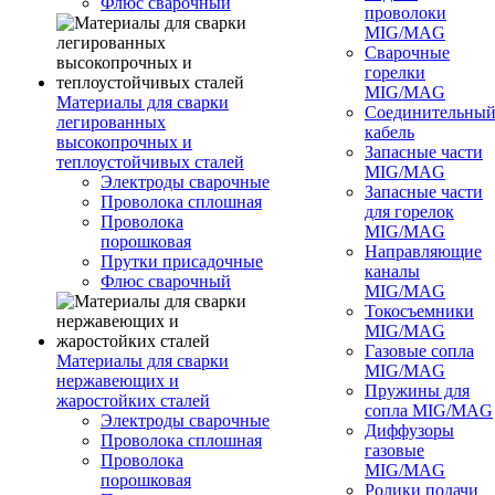
Флюс сварочный
проволоки
MIG/MAG
Сварочные
горелки
MIG/MAG
Материалы для сварки
Соединительны
легированных
кабель
высокопрочных и
Запасные части
теплоустойчивых сталей
MIG/MAG
Электроды сварочные
Запасные части
Проволока сплошная
для горелок
Проволока
MIG/MAG
порошковая
Направляющие
Прутки присадочные
каналы
Флюс сварочный
MIG/MAG
Токосъемники
MIG/MAG
Газовые сопла
Материалы для сварки
MIG/MAG
нержавеющих и
Пружины для
жаростойких сталей
сопла MIG/MAG
Электроды сварочные
Диффузоры
Проволока сплошная
газовые
Проволока
MIG/MAG
порошковая
Ролики подачи