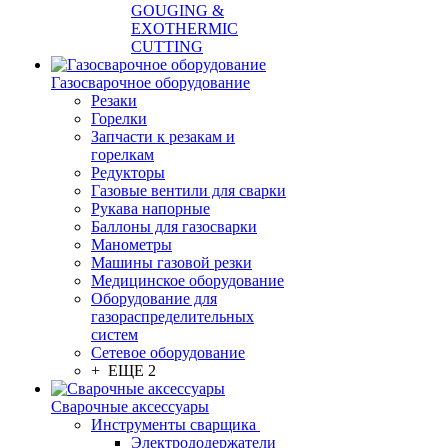
GOUGING &
EXOTHERMIC
CUTTING
Газосварочное оборудование
Резаки
Горелки
Запчасти к резакам и
горелкам
Редукторы
Газовые вентили для сварки
Рукава напорные
Баллоны для газосварки
Манометры
Машины газовой резки
Медицинское оборудование
Оборудование для
газораспределительных
систем
Сетевое оборудование
+ ЕЩЕ 2
Сварочные аксессуары
Инструменты сварщика
Электрододержатели