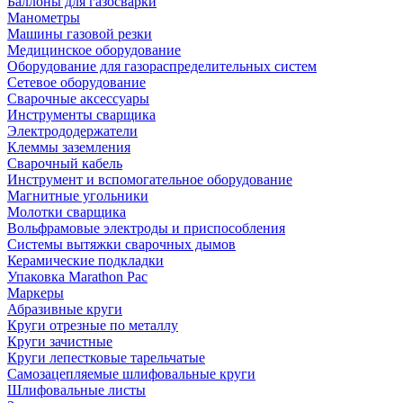
Баллоны для газосварки
Манометры
Машины газовой резки
Медицинское оборудование
Оборудование для газораспределительных систем
Сетевое оборудование
Сварочные аксессуары
Инструменты сварщика
Электрододержатели
Клеммы заземления
Сварочный кабель
Инструмент и вспомогательное оборудование
Магнитные угольники
Молотки сварщика
Вольфрамовые электроды и приспособления
Системы вытяжки сварочных дымов
Керамические подкладки
Упаковка Marathon Pac
Маркеры
Абразивные круги
Круги отрезные по металлу
Круги зачистные
Круги лепестковые тарельчатые
Самозацепляемые шлифовальные круги
Шлифовальные листы