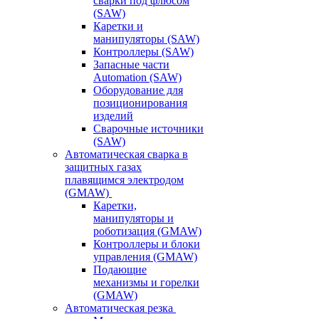
сварки под флюсом
(SAW)
Каретки и
манипуляторы (SAW)
Контроллеры (SAW)
Запасные части
Automation (SAW)
Оборудование для
позиционирования
изделий
Сварочные источники
(SAW)
Автоматическая сварка в
защитных газах
плавящимся электродом
(GMAW)
Каретки,
манипуляторы и
роботизация (GMAW)
Контроллеры и блоки
управления (GMAW)
Подающие
механизмы и горелки
(GMAW)
Автоматическая резка