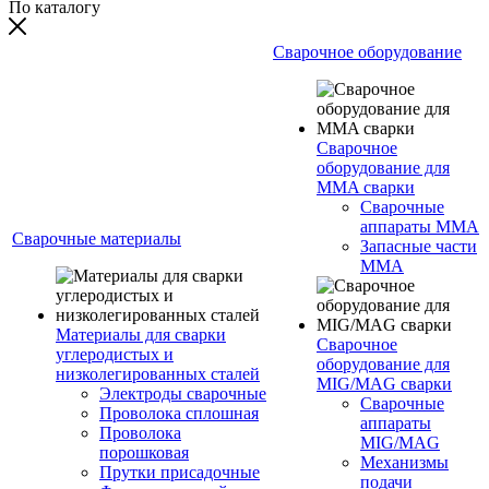
По каталогу
Сварочное оборудование
Сварочное
оборудование для
MMA сварки
Сварочные
аппараты MMA
Сварочные материалы
Запасные части
MMA
Материалы для сварки
Сварочное
углеродистых и
оборудование для
низколегированных сталей
MIG/MAG сварки
Электроды сварочные
Сварочные
Проволока сплошная
аппараты
Проволока
MIG/MAG
порошковая
Механизмы
Прутки присадочные
подачи