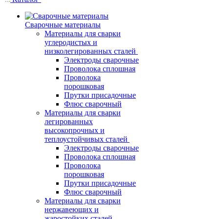
Сварочные материалы
Материалы для сварки
углеродистых и
низколегированных сталей
Электроды сварочные
Проволока сплошная
Проволока
порошковая
Прутки присадочные
Флюс сварочный
Материалы для сварки
легированных
высокопрочных и
теплоустойчивых сталей
Электроды сварочные
Проволока сплошная
Проволока
порошковая
Прутки присадочные
Флюс сварочный
Материалы для сварки
нержавеющих и
жаростойких сталей