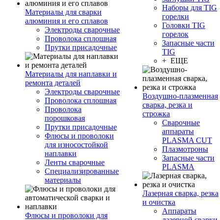
Наборы для TIG
Материалы для сварки
горелки
алюминия и его сплавов
Головки TIG
Электроды сварочные
горелок
Проволока сплошная
Запасные части
Прутки присадочные
TIG
+ ЕЩЕ
Материалы для наплавки и
ремонта деталей
Электроды сварочные
Воздушно-плазменная
Проволока сплошная
сварка, резка и
Проволока
строжка
порошковая
Сварочные
Прутки присадочные
аппараты
Флюсы и проволоки
PLASMA CUT
для износостойкой
Плазмотроны
наплавки
Запасные части
Ленты сварочные
PLASMA
Специализированные
материалы
Лазерная сварка, резка
и очистка
Аппараты
Флюсы и проволоки для
лазерной сварки