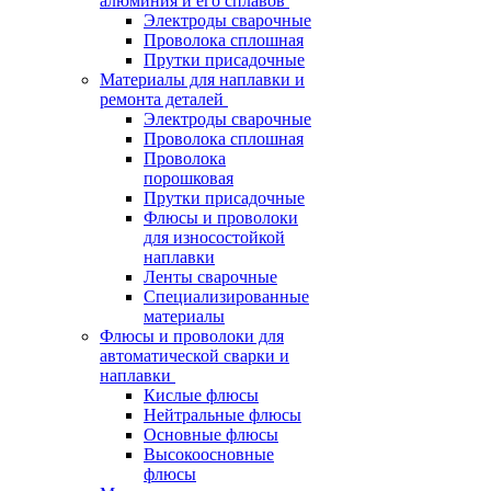
алюминия и его сплавов
Электроды сварочные
Проволока сплошная
Прутки присадочные
Материалы для наплавки и
ремонта деталей
Электроды сварочные
Проволока сплошная
Проволока
порошковая
Прутки присадочные
Флюсы и проволоки
для износостойкой
наплавки
Ленты сварочные
Специализированные
материалы
Флюсы и проволоки для
автоматической сварки и
наплавки
Кислые флюсы
Нейтральные флюсы
Основные флюсы
Высокоосновные
флюсы