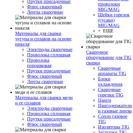
Прутки присадочные
проволоки
Флюс сварочный
MIG/MAG
Ленты сварочные
Шейки горелок
(гусаки)
MIG/MAG
+ ЕЩЕ
Материалы для сварки
чугуна и сплавов на основе
никеля
Электроды сварочные
Сварочное
Проволока сплошная
оборудование для TIG
Проволока
сварки
порошковая
Сварочные
Прутки присадочные
аппараты TIG
Флюс сварочный
Блоки
Ленты сварочные
охлаждения
Сварочные
горелки TIG
Материалы для сварки меди
Цанги
и ее сплавов
Цангодержатели
Электроды сварочные
и газовые линзы
Проволока сплошная
Сопло газовое
Прутки присадочные
TIG
Флюс сварочный
Изоляторы TIG
Заглушки TIG