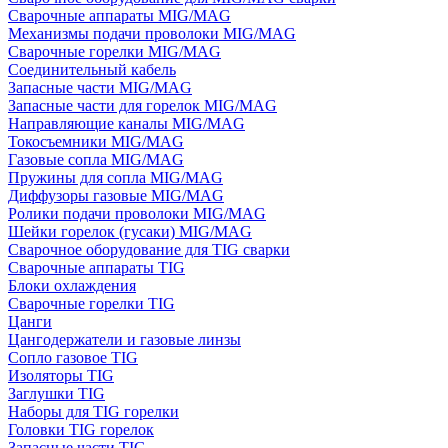
Сварочные аппараты MIG/MAG
Механизмы подачи проволоки MIG/MAG
Сварочные горелки MIG/MAG
Соединительный кабель
Запасные части MIG/MAG
Запасные части для горелок MIG/MAG
Направляющие каналы MIG/MAG
Токосъемники MIG/MAG
Газовые сопла MIG/MAG
Пружины для сопла MIG/MAG
Диффузоры газовые MIG/MAG
Ролики подачи проволоки MIG/MAG
Шейки горелок (гусаки) MIG/MAG
Сварочное оборудование для TIG сварки
Сварочные аппараты TIG
Блоки охлаждения
Сварочные горелки TIG
Цанги
Цангодержатели и газовые линзы
Сопло газовое TIG
Изоляторы TIG
Заглушки TIG
Наборы для TIG горелки
Головки TIG горелок
Запасные части TIG