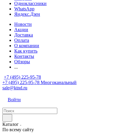
Одноклассники
WhatsApp
Яндекс.Дзен
Новости
Акции
Доставка
Оплата
О компании
Как купить
Контакты
Обзоры
...
+7 (495) 225-95-78
+7 (495) 225-95-78
Многоканальный
sale@ktnd.ru
Войти
Каталог
По всему сайту