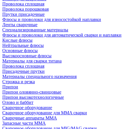
Проволока сплошная
Проволока порошковая
Прутки присадочные
Флюсы и проволоки для износостойкой наплавки
Ленты сварочные
Специализированные материалы
Флюсы и проволоки для автоматической сварки и наплавки
Кислые флюсы
Нейтральные флюсы
Основные флюсы
Высокоосновные флюсы
Материалы для сварки титана
Проволока сплошная
Присадочные прутки
Материалы специального назначения
Строжка и резка
Припои
Припои оловянно-свинцовые
Припои высокотехнологичные
Олово и баббит
Сварочное оборудование
Сварочное оборудование для MMA сварки
Сварочные аппараты MMA
Запасные части MMA
Сварочное оборудование для MIG/MAG сварки