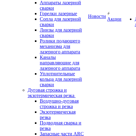
Аппараты лазерной
сварки
Горелки лазерные
Новости
Сопла для лазерной
Акции
сварки
Линзы для лазерной
сварки
Ролики подающего
механизма для
лазерного аппарата
Каналы
направляющие для
лазерного аппарата
Уплотнительные
кольца для лазерной
сварки
Дуговая строжка и
экзотермическая резка
Воздушно-дуговая
строжка и резка
Экзотермическая
резка
Подводная сварка и
резка
Запасные части ARC