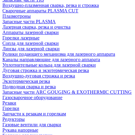
Воздушно-плазменная сварка, резка и строжка
Сварочные аппараты PLASMA CUT
Плазмотроны
Запасные части PLASMA
Лазерная сварка, резка и очистка
Аппараты лазерной сварки
Горелки лазерные
Сопла для лазерной сварки
Линзы для лазерной сварки
Ролики подающего механизма для лазерного аппарата
Каналы направляющие для лазерного аппарата
Уплотнительные кольца для лазерной сварки
Дуговая строжка и экзотермическая резка
Воздушно-дуговая строжка и резка
Экзотермическая резка
Подводная сварка и резка
Запасные части ARC GOUGING & EXOTHERMIC CUTTING
Газосварочное оборудование
Резаки
Горелки
Запчасти к резакам и горелкам
Редукторы
Газовые вентили для сварки
Рукава напорные