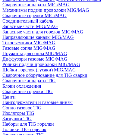
Сварочные аппараты MIG/MAG
Механизмы подачи проволоки MIG/MAG
Сварочные горелки MIG/MAG
Соединительный кабель
Запасные части MIG/MAG
Запасные части для горелок MIG/MAG
Направляющие каналы MIG/MAG
Токосъемники MIG/MAG
Газовые сопла MIG/MAG
Пружины для сопла MIG/MAG
Диффузоры газовые MIG/MAG
Ролики подачи проволоки MIG/MAG
Шейки горелок (гусаки) MIG/MAG
Сварочное оборудование для TIG сварки
Сварочные аппараты TIG
Блоки охлаждения
Сварочные горелки TIG
Цанги
Цангодержатели и газовые линзы
Сопло газовое TIG
Изоляторы TIG
Заглушки TIG
Наборы для TIG горелки
Головки TIG горелок
Запасные части TIG