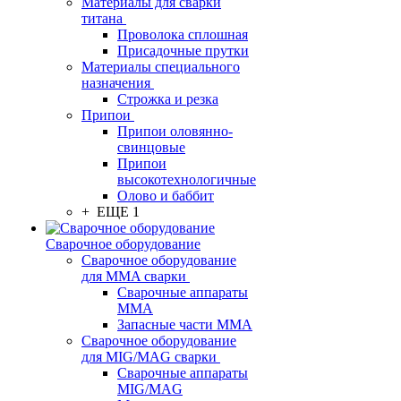
Материалы для сварки
титана
Проволока сплошная
Присадочные прутки
Материалы специального
назначения
Строжка и резка
Припои
Припои оловянно-
свинцовые
Припои
высокотехнологичные
Олово и баббит
+ ЕЩЕ 1
Сварочное оборудование
Сварочное оборудование
для MMA сварки
Сварочные аппараты
MMA
Запасные части MMA
Сварочное оборудование
для MIG/MAG сварки
Сварочные аппараты
MIG/MAG