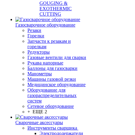
GOUGING &
EXOTHERMIC
CUTTING
Газосварочное оборудование
Резаки
Горелки
Запчасти к резакам и
горелкам
Редукторы
Газовые вентили для сварки
Рукава напорные
Баллоны для газосварки
Манометры
Машины газовой резки
Медицинское оборудование
Оборудование для
газораспределительных
систем
Сетевое оборудование
+ ЕЩЕ 2
Сварочные аксессуары
Инструменты сварщика
Электрододержатели