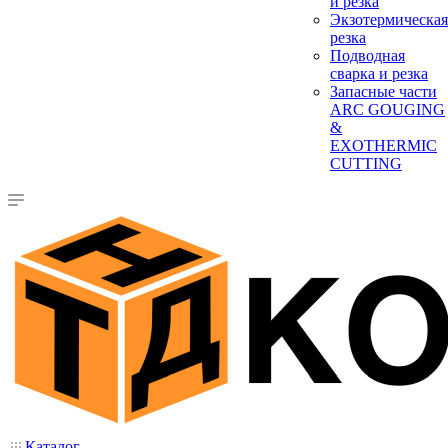
и резка
Экзотермическая
резка
Подводная
сварка и резка
Запасные части
ARC GOUGING
&
EXOTHERMIC
CUTTING
Каталог