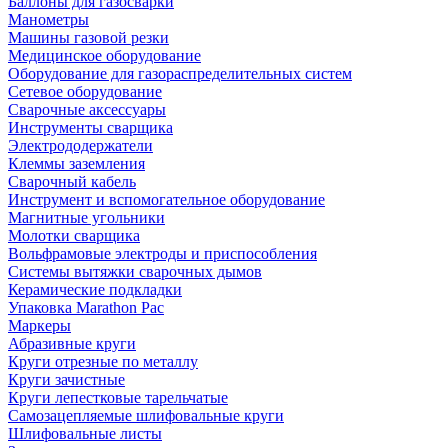
Баллоны для газосварки
Манометры
Машины газовой резки
Медицинское оборудование
Оборудование для газораспределительных систем
Сетевое оборудование
Сварочные аксессуары
Инструменты сварщика
Электрододержатели
Клеммы заземления
Сварочный кабель
Инструмент и вспомогательное оборудование
Магнитные угольники
Молотки сварщика
Вольфрамовые электроды и приспособления
Системы вытяжки сварочных дымов
Керамические подкладки
Упаковка Marathon Pac
Маркеры
Абразивные круги
Круги отрезные по металлу
Круги зачистные
Круги лепестковые тарельчатые
Самозацепляемые шлифовальные круги
Шлифовальные листы