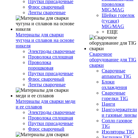
Прутки присадочные
проволоки
Флюс сварочный
MIG/MAG
Ленты сварочные
Шейки горелок
(гусаки)
MIG/MAG
+ ЕЩЕ
Материалы для сварки
чугуна и сплавов на основе
никеля
Электроды сварочные
Сварочное
Проволока сплошная
оборудование для TIG
Проволока
сварки
порошковая
Сварочные
Прутки присадочные
аппараты TIG
Флюс сварочный
Блоки
Ленты сварочные
охлаждения
Сварочные
горелки TIG
Материалы для сварки меди
Цанги
и ее сплавов
Цангодержатели
Электроды сварочные
и газовые линзы
Проволока сплошная
Сопло газовое
Прутки присадочные
TIG
Флюс сварочный
Изоляторы TIG
Заглушки TIG