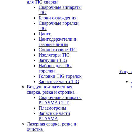
для TIG сварки
Сварочные аппараты
TIG
Блоки охлаждения
Сварочные горелки
TIG
Цанги
Цангодержатели и
газовые линзы
Сопло газовое TIG
Изоляторы TIG
Заглушки TIG
Наборы для TIG
горелки
Услуг
Головки TIG горелок
Запасные части TIG
Воздушно-плазменная
сварка, резка и строжка
Сварочные аппараты
PLASMA CUT
Плазмотроны
Запасные части
PLASMA
Лазерная сварка, резка и
очистка