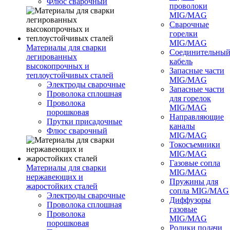
Флюс сварочный
проволоки
MIG/MAG
Сварочные
горелки
MIG/MAG
Материалы для сварки
Соединительны
легированных
кабель
высокопрочных и
Запасные части
теплоустойчивых сталей
MIG/MAG
Электроды сварочные
Запасные части
Проволока сплошная
для горелок
Проволока
MIG/MAG
порошковая
Направляющие
Прутки присадочные
каналы
Флюс сварочный
MIG/MAG
Токосъемники
MIG/MAG
Газовые сопла
Материалы для сварки
MIG/MAG
нержавеющих и
Пружины для
жаростойких сталей
сопла MIG/MAG
Электроды сварочные
Диффузоры
Проволока сплошная
газовые
Проволока
MIG/MAG
порошковая
Ролики подачи