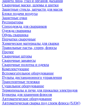
Защита лица, глаз и органов дыхания
Сварочные маски, шлемы и щитки
Защитные стекла, запчасти для масок
Блоки подачи воздуха
Защитные очки
Респираторы
Спецодежда для сварщиков
Одежда сварщика
Обувь сварщика
Перчатки сварочные
Химические материалы для сварки
Травильные пасты, спреи, флюсы
Прочее
Сварочные шторы
Сварочные занавесы
Сварочные полотна и одеяла
Комплектующие
Вспомогательное оборудование
Пульты дистанционного управления
Транспортные тележки
Сушильное оборудование
Термопеналы и печи для прокалки электродов
Бункеры для хранения флюсов
Автоматическое оборудование
Автоматическая сварка под слоем флюса (SAW)