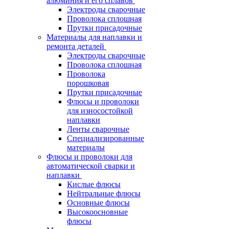
алюминия и его сплавов
Электроды сварочные
Проволока сплошная
Прутки присадочные
Материалы для наплавки и
ремонта деталей
Электроды сварочные
Проволока сплошная
Проволока
порошковая
Прутки присадочные
Флюсы и проволоки
для износостойкой
наплавки
Ленты сварочные
Специализированные
материалы
Флюсы и проволоки для
автоматической сварки и
наплавки
Кислые флюсы
Нейтральные флюсы
Основные флюсы
Высокоосновные
флюсы