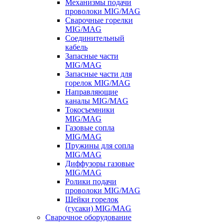
Механизмы подачи
проволоки MIG/MAG
Сварочные горелки
MIG/MAG
Соединительный
кабель
Запасные части
MIG/MAG
Запасные части для
горелок MIG/MAG
Направляющие
каналы MIG/MAG
Токосъемники
MIG/MAG
Газовые сопла
MIG/MAG
Пружины для сопла
MIG/MAG
Диффузоры газовые
MIG/MAG
Ролики подачи
проволоки MIG/MAG
Шейки горелок
(гусаки) MIG/MAG
Сварочное оборудование