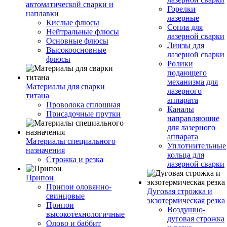
автоматической сварки и
Горелки
наплавки
лазерные
Кислые флюсы
Сопла для
Нейтральные флюсы
лазерной сварки
Основные флюсы
Линзы для
Высокоосновные
лазерной сварки
флюсы
Ролики
подающего
механизма для
Материалы для сварки
лазерного
титана
аппарата
Проволока сплошная
Каналы
Присадочные прутки
направляющие
для лазерного
аппарата
Материалы специального
Уплотнительные
назначения
кольца для
Строжка и резка
лазерной сварки
Припои
Припои оловянно-
Дуговая строжка и
свинцовые
экзотермическая резка
Припои
Воздушно-
высокотехнологичные
дуговая строжка
Олово и баббит