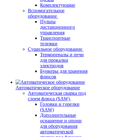
Комплектующие
Вспомогательное
оборудование
Пульты
дистанционного
управления
Транспортные
тележки
Сушильное оборудование
Термопеналы и печи
для прокалки
электродов
Бункеры для хранения
флюсов
Автоматическое оборудование
Автоматическая сварка под
слоем флюса (SAW)
Головки и горелки
(SAW)
Дополнительные
оснащение и опции
для оборудования
автоматической