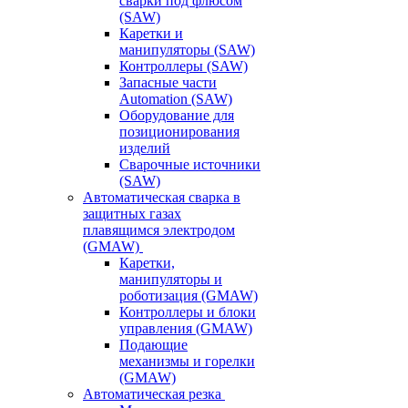
сварки под флюсом
(SAW)
Каретки и
манипуляторы (SAW)
Контроллеры (SAW)
Запасные части
Automation (SAW)
Оборудование для
позиционирования
изделий
Сварочные источники
(SAW)
Автоматическая сварка в
защитных газах
плавящимся электродом
(GMAW)
Каретки,
манипуляторы и
роботизация (GMAW)
Контроллеры и блоки
управления (GMAW)
Подающие
механизмы и горелки
(GMAW)
Автоматическая резка