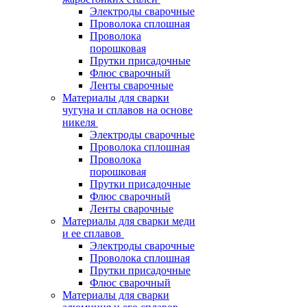
Электроды сварочные
Проволока сплошная
Проволока
порошковая
Прутки присадочные
Флюс сварочный
Ленты сварочные
Материалы для сварки
чугуна и сплавов на основе
никеля
Электроды сварочные
Проволока сплошная
Проволока
порошковая
Прутки присадочные
Флюс сварочный
Ленты сварочные
Материалы для сварки меди
и ее сплавов
Электроды сварочные
Проволока сплошная
Прутки присадочные
Флюс сварочный
Материалы для сварки