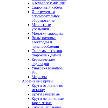
Клеммы заземления
Сварочный кабель
Инструмент и
вспомогательное
оборудование
Магнитные
угольники
Молотки сварщика
Вольфрамовые
электроды и
приспособления
Системы вытяжки
сварочных дымов
Керамические
подкладки
Упаковка Marathon
Pac
Маркеры
Абразивные круги
Круги отрезные по
металлу
Круги зачистные
Круги лепестковые
тарельчатые
Самозацепляемые