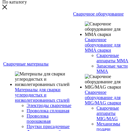
По каталогу
Сварочное оборудование
Сварочное
оборудование для
MMA сварки
Сварочные
аппараты MMA
Сварочные материалы
Запасные части
MMA
Материалы для сварки
Сварочное
углеродистых и
оборудование для
низколегированных сталей
MIG/MAG сварки
Электроды сварочные
Сварочные
Проволока сплошная
аппараты
Проволока
MIG/MAG
порошковая
Механизмы
Прутки присадочные
подачи