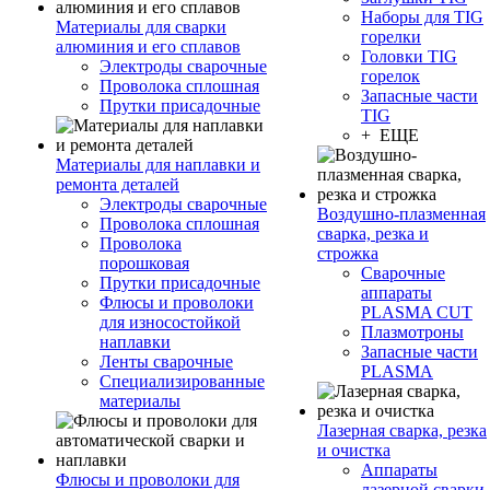
Наборы для TIG
Материалы для сварки
горелки
алюминия и его сплавов
Головки TIG
Электроды сварочные
горелок
Проволока сплошная
Запасные части
Прутки присадочные
TIG
+ ЕЩЕ
Материалы для наплавки и
ремонта деталей
Электроды сварочные
Воздушно-плазменная
Проволока сплошная
сварка, резка и
Проволока
строжка
порошковая
Сварочные
Прутки присадочные
аппараты
Флюсы и проволоки
PLASMA CUT
для износостойкой
Плазмотроны
наплавки
Запасные части
Ленты сварочные
PLASMA
Специализированные
материалы
Лазерная сварка, резка
и очистка
Аппараты
Флюсы и проволоки для
лазерной сварки