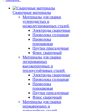
Сварочные материалы
Материалы для сварки
углеродистых и
низколегированных сталей
Электроды сварочные
Проволока сплошная
Проволока
порошковая
Прутки присадочные
Флюс сварочный
Материалы для сварки
легированных
высокопрочных и
теплоустойчивых сталей
Электроды сварочные
Проволока сплошная
Проволока
порошковая
Прутки присадочные
Флюс сварочный
Материалы для сварки
нержавеющих и
жаростойких сталей