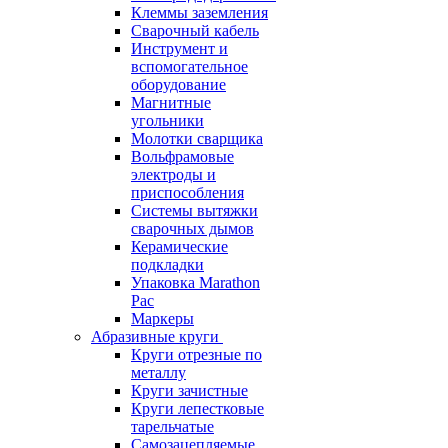
Клеммы заземления
Сварочный кабель
Инструмент и
вспомогательное
оборудование
Магнитные
угольники
Молотки сварщика
Вольфрамовые
электроды и
приспособления
Системы вытяжки
сварочных дымов
Керамические
подкладки
Упаковка Marathon
Pac
Маркеры
Абразивные круги
Круги отрезные по
металлу
Круги зачистные
Круги лепестковые
тарельчатые
Самозацепляемые