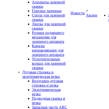
Аппараты лазерной
сварки
Горелки лазерные
Новости
Сопла для лазерной
Акции
сварки
Линзы для лазерной
сварки
Ролики подающего
механизма для
лазерного аппарата
Каналы
направляющие для
лазерного аппарата
Уплотнительные
кольца для лазерной
сварки
Дуговая строжка и
экзотермическая резка
Воздушно-дуговая
строжка и резка
Экзотермическая
резка
Подводная сварка и
резка
Запасные части ARC