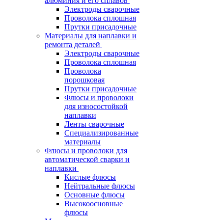
алюминия и его сплавов
Электроды сварочные
Проволока сплошная
Прутки присадочные
Материалы для наплавки и
ремонта деталей
Электроды сварочные
Проволока сплошная
Проволока
порошковая
Прутки присадочные
Флюсы и проволоки
для износостойкой
наплавки
Ленты сварочные
Специализированные
материалы
Флюсы и проволоки для
автоматической сварки и
наплавки
Кислые флюсы
Нейтральные флюсы
Основные флюсы
Высокоосновные
флюсы