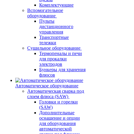
Комплектующие
Вспомогательное
оборудование
Пульты
дистанционного
управления
Транспортные
тележки
Сушильное оборудование
Термопеналы и печи
для прокалки
электродов
Бункеры для хранения
флюсов
Автоматическое оборудование
Автоматическая сварка под
слоем флюса (SAW)
Головки и горелки
(SAW)
Дополнительные
оснащение и опции
для оборудования
автоматической