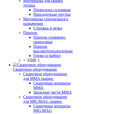
Материалы для сварки
титана
Проволока сплошная
Присадочные прутки
Материалы специального
назначения
Строжка и резка
Припои
Припои оловянно-
свинцовые
Припои
высокотехнологичные
Олово и баббит
+ ЕЩЕ 1
Сварочное оборудование
Сварочное оборудование
для MMA сварки
Сварочные аппараты
MMA
Запасные части MMA
Сварочное оборудование
для MIG/MAG сварки
Сварочные аппараты
MIG/MAG