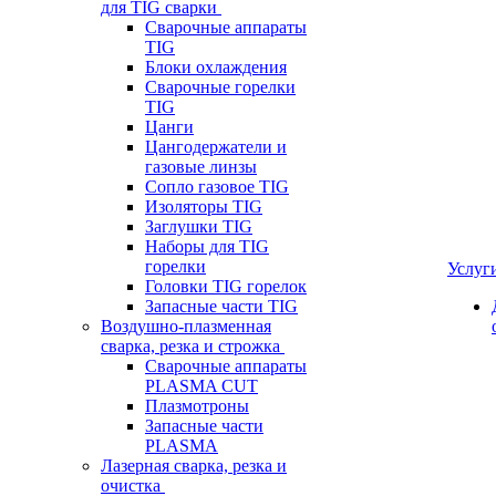
для TIG сварки
Сварочные аппараты
TIG
Блоки охлаждения
Сварочные горелки
TIG
Цанги
Цангодержатели и
газовые линзы
Сопло газовое TIG
Изоляторы TIG
Заглушки TIG
Наборы для TIG
горелки
Услуг
Головки TIG горелок
Запасные части TIG
Воздушно-плазменная
сварка, резка и строжка
Сварочные аппараты
PLASMA CUT
Плазмотроны
Запасные части
PLASMA
Лазерная сварка, резка и
очистка