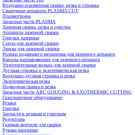
Воздушно-плазменная сварка, резка и строжка
Сварочные аппараты PLASMA CUT
Плазмотроны
Запасные части PLASMA
Лазерная сварка, резка и очистка
Аппараты лазерной сварки
Горелки лазерные
Сопла для лазерной сварки
Линзы для лазерной сварки
Ролики подающего механизма для лазерного аппарата
Каналы направляющие для лазерного аппарата
Уплотнительные кольца для лазерной сварки
Дуговая строжка и экзотермическая резка
Воздушно-дуговая строжка и резка
Экзотермическая резка
Подводная сварка и резка
Запасные части ARC GOUGING & EXOTHERMIC CUTTING
Газосварочное оборудование
Резаки
Горелки
Запчасти к резакам и горелкам
Редукторы
Газовые вентили для сварки
Рукава напорные