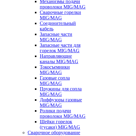
Механизмы подачи
проволоки MIG/MAG
Сварочные горелки
MIG/MAG
Соединительный
кабель
Запасные части
MIG/MAG
Запасные части для
горелок MIG/MAG
Направляющие
каналы MIG/MAG
Токосъемники
MIG/MAG
Газовые сопла
MIG/MAG
Пружины для сопла
MIG/MAG
Диффузоры газовые
MIG/MAG
Ролики подачи
проволоки MIG/MAG
Шейки горелок
(гусаки) MIG/MAG
Сварочное оборудование