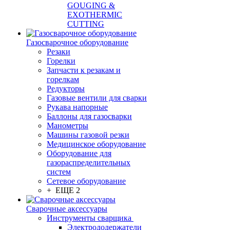
GOUGING &
EXOTHERMIC
CUTTING
Газосварочное оборудование
Резаки
Горелки
Запчасти к резакам и
горелкам
Редукторы
Газовые вентили для сварки
Рукава напорные
Баллоны для газосварки
Манометры
Машины газовой резки
Медицинское оборудование
Оборудование для
газораспределительных
систем
Сетевое оборудование
+ ЕЩЕ 2
Сварочные аксессуары
Инструменты сварщика
Электрододержатели