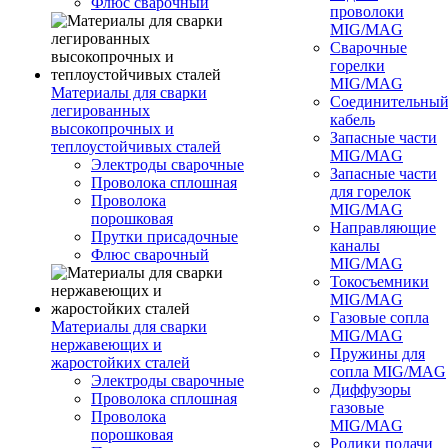
Флюс сварочный
проволоки
MIG/MAG
Сварочные
горелки
MIG/MAG
Материалы для сварки
Соединительны
легированных
кабель
высокопрочных и
Запасные части
теплоустойчивых сталей
MIG/MAG
Электроды сварочные
Запасные части
Проволока сплошная
для горелок
Проволока
MIG/MAG
порошковая
Направляющие
Прутки присадочные
каналы
Флюс сварочный
MIG/MAG
Токосъемники
MIG/MAG
Газовые сопла
Материалы для сварки
MIG/MAG
нержавеющих и
Пружины для
жаростойких сталей
сопла MIG/MAG
Электроды сварочные
Диффузоры
Проволока сплошная
газовые
Проволока
MIG/MAG
порошковая
Ролики подачи