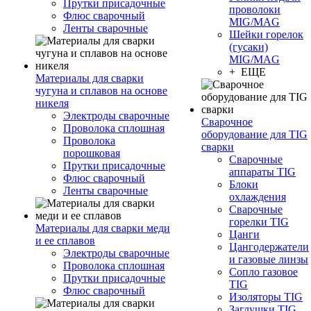
Прутки присадочные
проволоки
Флюс сварочный
MIG/MAG
Ленты сварочные
Шейки горелок
(гусаки)
MIG/MAG
+ ЕЩЕ
Материалы для сварки
чугуна и сплавов на основе
никеля
Электроды сварочные
Сварочное
Проволока сплошная
оборудование для TIG
Проволока
сварки
порошковая
Сварочные
Прутки присадочные
аппараты TIG
Флюс сварочный
Блоки
Ленты сварочные
охлаждения
Сварочные
горелки TIG
Материалы для сварки меди
Цанги
и ее сплавов
Цангодержатели
Электроды сварочные
и газовые линзы
Проволока сплошная
Сопло газовое
Прутки присадочные
TIG
Флюс сварочный
Изоляторы TIG
Заглушки TIG