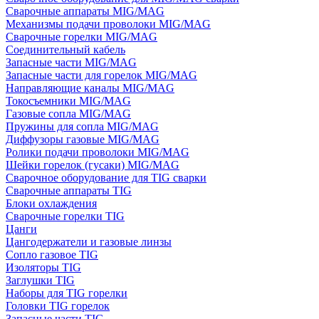
Сварочные аппараты MIG/MAG
Механизмы подачи проволоки MIG/MAG
Сварочные горелки MIG/MAG
Соединительный кабель
Запасные части MIG/MAG
Запасные части для горелок MIG/MAG
Направляющие каналы MIG/MAG
Токосъемники MIG/MAG
Газовые сопла MIG/MAG
Пружины для сопла MIG/MAG
Диффузоры газовые MIG/MAG
Ролики подачи проволоки MIG/MAG
Шейки горелок (гусаки) MIG/MAG
Сварочное оборудование для TIG сварки
Сварочные аппараты TIG
Блоки охлаждения
Сварочные горелки TIG
Цанги
Цангодержатели и газовые линзы
Сопло газовое TIG
Изоляторы TIG
Заглушки TIG
Наборы для TIG горелки
Головки TIG горелок
Запасные части TIG