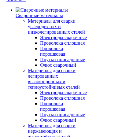
Сварочные материалы
Материалы для сварки
углеродистых и
низколегированных сталей
Электроды сварочные
Проволока сплошная
Проволока
порошковая
Прутки присадочные
Флюс сварочный
Материалы для сварки
легированных
высокопрочных и
теплоустойчивых сталей
Электроды сварочные
Проволока сплошная
Проволока
порошковая
Прутки присадочные
Флюс сварочный
Материалы для сварки
нержавеющих и
жаростойких сталей