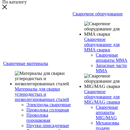
По каталогу
Сварочное оборудование
Сварочное
оборудование для
MMA сварки
Сварочные
аппараты MMA
Сварочные материалы
Запасные части
MMA
Материалы для сварки
Сварочное
углеродистых и
оборудование для
низколегированных сталей
MIG/MAG сварки
Электроды сварочные
Сварочные
Проволока сплошная
аппараты
Проволока
MIG/MAG
порошковая
Механизмы
Прутки присадочные
подачи