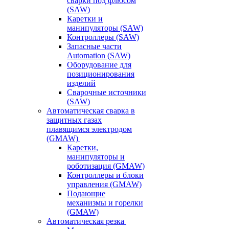
сварки под флюсом
(SAW)
Каретки и
манипуляторы (SAW)
Контроллеры (SAW)
Запасные части
Automation (SAW)
Оборудование для
позиционирования
изделий
Сварочные источники
(SAW)
Автоматическая сварка в
защитных газах
плавящимся электродом
(GMAW)
Каретки,
манипуляторы и
роботизация (GMAW)
Контроллеры и блоки
управления (GMAW)
Подающие
механизмы и горелки
(GMAW)
Автоматическая резка