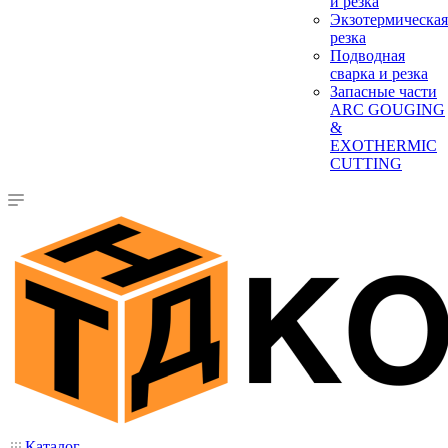
и резка
Экзотермическая
резка
Подводная
сварка и резка
Запасные части
ARC GOUGING
&
EXOTHERMIC
CUTTING
Каталог