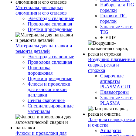
Наборы для TIG
Материалы для сварки
горелки
алюминия и его сплавов
Головки TIG
Электроды сварочные
горелок
Проволока сплошная
Запасные части
Прутки присадочные
TIG
+ ЕЩЕ
Материалы для наплавки и
ремонта деталей
Электроды сварочные
Воздушно-плазменная
Проволока сплошная
сварка, резка и
Проволока
строжка
порошковая
Сварочные
Прутки присадочные
аппараты
Флюсы и проволоки
PLASMA CUT
для износостойкой
Плазмотроны
наплавки
Запасные части
Ленты сварочные
PLASMA
Специализированные
материалы
Лазерная сварка, резка
и очистка
Аппараты
Флюсы и проволоки для
лазерной сварки