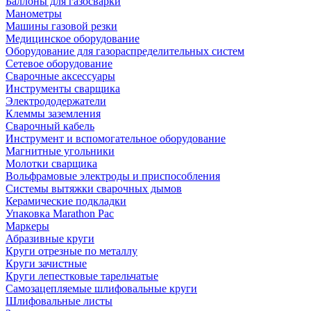
Баллоны для газосварки
Манометры
Машины газовой резки
Медицинское оборудование
Оборудование для газораспределительных систем
Сетевое оборудование
Сварочные аксессуары
Инструменты сварщика
Электрододержатели
Клеммы заземления
Сварочный кабель
Инструмент и вспомогательное оборудование
Магнитные угольники
Молотки сварщика
Вольфрамовые электроды и приспособления
Системы вытяжки сварочных дымов
Керамические подкладки
Упаковка Marathon Pac
Маркеры
Абразивные круги
Круги отрезные по металлу
Круги зачистные
Круги лепестковые тарельчатые
Самозацепляемые шлифовальные круги
Шлифовальные листы