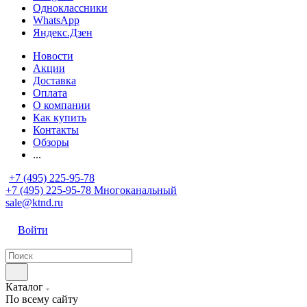
Одноклассники
WhatsApp
Яндекс.Дзен
Новости
Акции
Доставка
Оплата
О компании
Как купить
Контакты
Обзоры
...
+7 (495) 225-95-78
+7 (495) 225-95-78
Многоканальный
sale@ktnd.ru
Войти
Каталог
По всему сайту