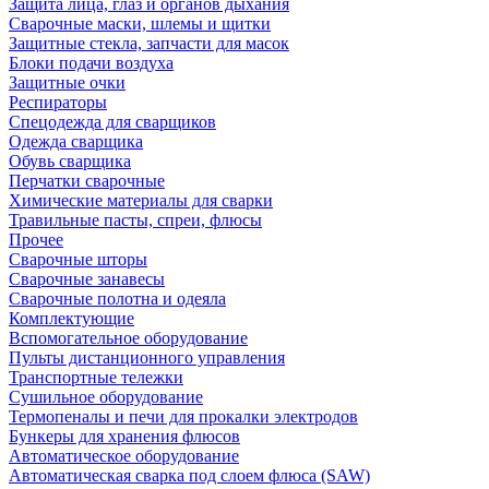
Защита лица, глаз и органов дыхания
Сварочные маски, шлемы и щитки
Защитные стекла, запчасти для масок
Блоки подачи воздуха
Защитные очки
Респираторы
Спецодежда для сварщиков
Одежда сварщика
Обувь сварщика
Перчатки сварочные
Химические материалы для сварки
Травильные пасты, спреи, флюсы
Прочее
Сварочные шторы
Сварочные занавесы
Сварочные полотна и одеяла
Комплектующие
Вспомогательное оборудование
Пульты дистанционного управления
Транспортные тележки
Сушильное оборудование
Термопеналы и печи для прокалки электродов
Бункеры для хранения флюсов
Автоматическое оборудование
Автоматическая сварка под слоем флюса (SAW)