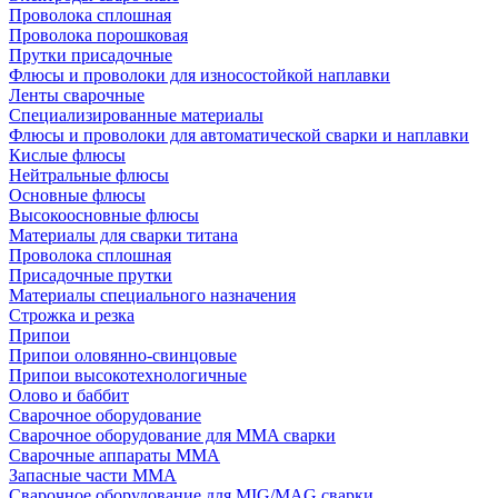
Проволока сплошная
Проволока порошковая
Прутки присадочные
Флюсы и проволоки для износостойкой наплавки
Ленты сварочные
Специализированные материалы
Флюсы и проволоки для автоматической сварки и наплавки
Кислые флюсы
Нейтральные флюсы
Основные флюсы
Высокоосновные флюсы
Материалы для сварки титана
Проволока сплошная
Присадочные прутки
Материалы специального назначения
Строжка и резка
Припои
Припои оловянно-свинцовые
Припои высокотехнологичные
Олово и баббит
Сварочное оборудование
Сварочное оборудование для MMA сварки
Сварочные аппараты MMA
Запасные части MMA
Сварочное оборудование для MIG/MAG сварки