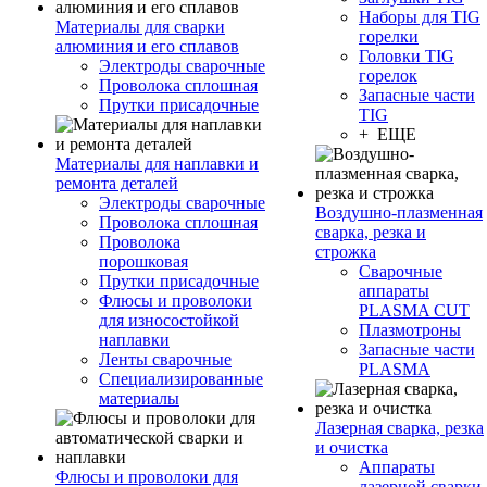
Наборы для TIG
Материалы для сварки
горелки
алюминия и его сплавов
Головки TIG
Электроды сварочные
горелок
Проволока сплошная
Запасные части
Прутки присадочные
TIG
+ ЕЩЕ
Материалы для наплавки и
ремонта деталей
Электроды сварочные
Воздушно-плазменная
Проволока сплошная
сварка, резка и
Проволока
строжка
порошковая
Сварочные
Прутки присадочные
аппараты
Флюсы и проволоки
PLASMA CUT
для износостойкой
Плазмотроны
наплавки
Запасные части
Ленты сварочные
PLASMA
Специализированные
материалы
Лазерная сварка, резка
и очистка
Аппараты
Флюсы и проволоки для
лазерной сварки