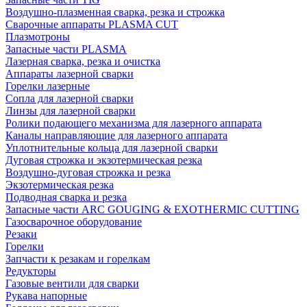
Воздушно-плазменная сварка, резка и строжка
Сварочные аппараты PLASMA CUT
Плазмотроны
Запасные части PLASMA
Лазерная сварка, резка и очистка
Аппараты лазерной сварки
Горелки лазерные
Сопла для лазерной сварки
Линзы для лазерной сварки
Ролики подающего механизма для лазерного аппарата
Каналы направляющие для лазерного аппарата
Уплотнительные кольца для лазерной сварки
Дуговая строжка и экзотермическая резка
Воздушно-дуговая строжка и резка
Экзотермическая резка
Подводная сварка и резка
Запасные части ARC GOUGING & EXOTHERMIC CUTTING
Газосварочное оборудование
Резаки
Горелки
Запчасти к резакам и горелкам
Редукторы
Газовые вентили для сварки
Рукава напорные