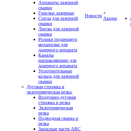
Аппараты лазерной
сварки
Горелки лазерные
Новости
Сопла для лазерной
Акции
сварки
Линзы для лазерной
сварки
Ролики подающего
механизма для
лазерного аппарата
Каналы
направляющие для
лазерного аппарата
Уплотнительные
кольца для лазерной
сварки
Дуговая строжка и
экзотермическая резка
Воздушно-дуговая
строжка и резка
Экзотермическая
резка
Подводная сварка и
резка
Запасные части ARC