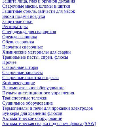
Защита лица, глаз и органов дыхания
Сварочные маски, шлемы и щитки
Защитные стекла, запчасти для масок
Блоки подачи воздуха
Защитные очки
Респираторы
Спецодежда для сварщиков
Одежда сварщика
Обувь сварщика
Перчатки сварочные
Химические материалы для сварки
Травильные пасты, спреи, флюсы
Прочее
Сварочные шторы
Сварочные занавесы
Сварочные полотна и одеяла
Комплектующие
Вспомогательное оборудование
Пульты дистанционного управления
Транспортные тележки
Сушильное оборудование
Термопеналы и печи для прокалки электродов
Бункеры для хранения флюсов
Автоматическое оборудование
Автоматическая сварка под слоем флюса (SAW)