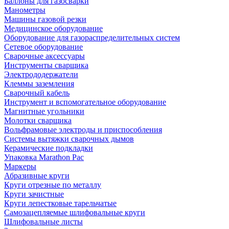
Баллоны для газосварки
Манометры
Машины газовой резки
Медицинское оборудование
Оборудование для газораспределительных систем
Сетевое оборудование
Сварочные аксессуары
Инструменты сварщика
Электрододержатели
Клеммы заземления
Сварочный кабель
Инструмент и вспомогательное оборудование
Магнитные угольники
Молотки сварщика
Вольфрамовые электроды и приспособления
Системы вытяжки сварочных дымов
Керамические подкладки
Упаковка Marathon Pac
Маркеры
Абразивные круги
Круги отрезные по металлу
Круги зачистные
Круги лепестковые тарельчатые
Самозацепляемые шлифовальные круги
Шлифовальные листы