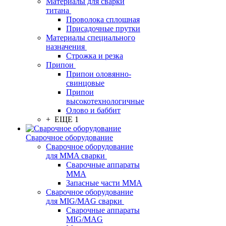
Материалы для сварки
титана
Проволока сплошная
Присадочные прутки
Материалы специального
назначения
Строжка и резка
Припои
Припои оловянно-
свинцовые
Припои
высокотехнологичные
Олово и баббит
+ ЕЩЕ 1
Сварочное оборудование
Сварочное оборудование
для MMA сварки
Сварочные аппараты
MMA
Запасные части MMA
Сварочное оборудование
для MIG/MAG сварки
Сварочные аппараты
MIG/MAG