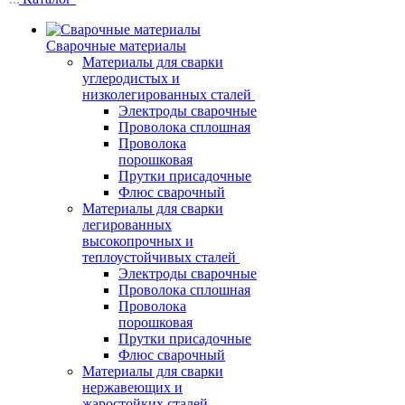
Сварочные материалы
Материалы для сварки
углеродистых и
низколегированных сталей
Электроды сварочные
Проволока сплошная
Проволока
порошковая
Прутки присадочные
Флюс сварочный
Материалы для сварки
легированных
высокопрочных и
теплоустойчивых сталей
Электроды сварочные
Проволока сплошная
Проволока
порошковая
Прутки присадочные
Флюс сварочный
Материалы для сварки
нержавеющих и
жаростойких сталей