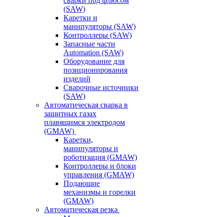
сварки под флюсом
(SAW)
Каретки и
манипуляторы (SAW)
Контроллеры (SAW)
Запасные части
Automation (SAW)
Оборудование для
позиционирования
изделий
Сварочные источники
(SAW)
Автоматическая сварка в
защитных газах
плавящимся электродом
(GMAW)
Каретки,
манипуляторы и
роботизация (GMAW)
Контроллеры и блоки
управления (GMAW)
Подающие
механизмы и горелки
(GMAW)
Автоматическая резка