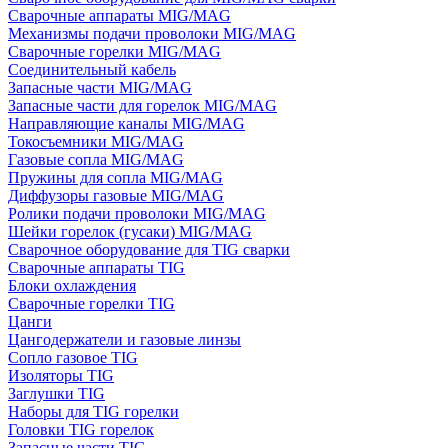
Сварочные аппараты MIG/MAG
Механизмы подачи проволоки MIG/MAG
Сварочные горелки MIG/MAG
Соединительный кабель
Запасные части MIG/MAG
Запасные части для горелок MIG/MAG
Направляющие каналы MIG/MAG
Токосъемники MIG/MAG
Газовые сопла MIG/MAG
Пружины для сопла MIG/MAG
Диффузоры газовые MIG/MAG
Ролики подачи проволоки MIG/MAG
Шейки горелок (гусаки) MIG/MAG
Сварочное оборудование для TIG сварки
Сварочные аппараты TIG
Блоки охлаждения
Сварочные горелки TIG
Цанги
Цангодержатели и газовые линзы
Сопло газовое TIG
Изоляторы TIG
Заглушки TIG
Наборы для TIG горелки
Головки TIG горелок
Запасные части TIG