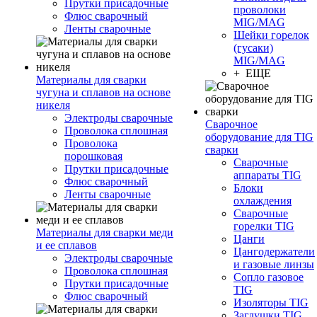
Прутки присадочные
проволоки
Флюс сварочный
MIG/MAG
Ленты сварочные
Шейки горелок
(гусаки)
MIG/MAG
+ ЕЩЕ
Материалы для сварки
чугуна и сплавов на основе
никеля
Электроды сварочные
Сварочное
Проволока сплошная
оборудование для TIG
Проволока
сварки
порошковая
Сварочные
Прутки присадочные
аппараты TIG
Флюс сварочный
Блоки
Ленты сварочные
охлаждения
Сварочные
горелки TIG
Материалы для сварки меди
Цанги
и ее сплавов
Цангодержатели
Электроды сварочные
и газовые линзы
Проволока сплошная
Сопло газовое
Прутки присадочные
TIG
Флюс сварочный
Изоляторы TIG
Заглушки TIG