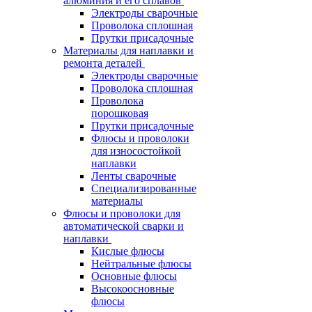
алюминия и его сплавов
Электроды сварочные
Проволока сплошная
Прутки присадочные
Материалы для наплавки и
ремонта деталей
Электроды сварочные
Проволока сплошная
Проволока
порошковая
Прутки присадочные
Флюсы и проволоки
для износостойкой
наплавки
Ленты сварочные
Специализированные
материалы
Флюсы и проволоки для
автоматической сварки и
наплавки
Кислые флюсы
Нейтральные флюсы
Основные флюсы
Высокоосновные
флюсы