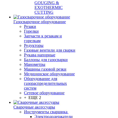
GOUGING &
EXOTHERMIC
CUTTING
Газосварочное оборудование
Резаки
Горелки
Запчасти к резакам и
горелкам
Редукторы
Газовые вентили для сварки
Рукава напорные
Баллоны для газосварки
Манометры
Машины газовой резки
Медицинское оборудование
Оборудование для
газораспределительных
систем
Сетевое оборудование
+ ЕЩЕ 2
Сварочные аксессуары
Инструменты сварщика
Электрододержатели