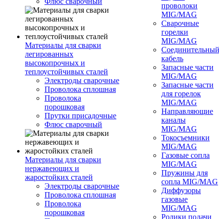
Флюс сварочный
проволоки
MIG/MAG
Сварочные
горелки
MIG/MAG
Материалы для сварки
Соединительны
легированных
кабель
высокопрочных и
Запасные части
теплоустойчивых сталей
MIG/MAG
Электроды сварочные
Запасные части
Проволока сплошная
для горелок
Проволока
MIG/MAG
порошковая
Направляющие
Прутки присадочные
каналы
Флюс сварочный
MIG/MAG
Токосъемники
MIG/MAG
Газовые сопла
Материалы для сварки
MIG/MAG
нержавеющих и
Пружины для
жаростойких сталей
сопла MIG/MAG
Электроды сварочные
Диффузоры
Проволока сплошная
газовые
Проволока
MIG/MAG
порошковая
Ролики подачи