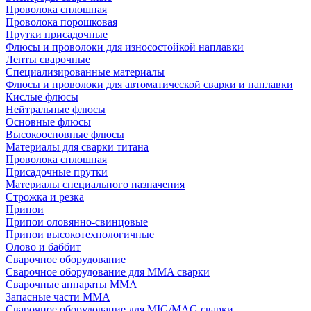
Проволока сплошная
Проволока порошковая
Прутки присадочные
Флюсы и проволоки для износостойкой наплавки
Ленты сварочные
Специализированные материалы
Флюсы и проволоки для автоматической сварки и наплавки
Кислые флюсы
Нейтральные флюсы
Основные флюсы
Высокоосновные флюсы
Материалы для сварки титана
Проволока сплошная
Присадочные прутки
Материалы специального назначения
Строжка и резка
Припои
Припои оловянно-свинцовые
Припои высокотехнологичные
Олово и баббит
Сварочное оборудование
Сварочное оборудование для MMA сварки
Сварочные аппараты MMA
Запасные части MMA
Сварочное оборудование для MIG/MAG сварки