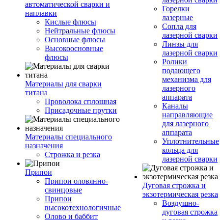
автоматической сварки и
Горелки
наплавки
лазерные
Кислые флюсы
Сопла для
Нейтральные флюсы
лазерной сварки
Основные флюсы
Линзы для
Высокоосновные
лазерной сварки
флюсы
Ролики
подающего
механизма для
Материалы для сварки
лазерного
титана
аппарата
Проволока сплошная
Каналы
Присадочные прутки
направляющие
для лазерного
аппарата
Материалы специального
Уплотнительные
назначения
кольца для
Строжка и резка
лазерной сварки
Припои
Припои оловянно-
Дуговая строжка и
свинцовые
экзотермическая резка
Припои
Воздушно-
высокотехнологичные
дуговая строжка
Олово и баббит