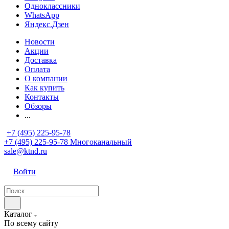
Одноклассники
WhatsApp
Яндекс.Дзен
Новости
Акции
Доставка
Оплата
О компании
Как купить
Контакты
Обзоры
...
+7 (495) 225-95-78
+7 (495) 225-95-78
Многоканальный
sale@ktnd.ru
Войти
Каталог
По всему сайту