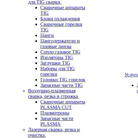
для TIG сварки
Сварочные аппараты
TIG
Блоки охлаждения
Сварочные горелки
TIG
Цанги
Цангодержатели и
газовые линзы
Сопло газовое TIG
Изоляторы TIG
Заглушки TIG
Наборы для TIG
горелки
Услуг
Головки TIG горелок
Запасные части TIG
Воздушно-плазменная
сварка, резка и строжка
Сварочные аппараты
PLASMA CUT
Плазмотроны
Запасные части
PLASMA
Лазерная сварка, резка и
очистка