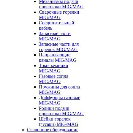
Механизмы подачи
проволоки MIG/MAG
Сварочные горелки
MIG/MAG
Соединительный
кабель
Запасные части
MIG/MAG
Запасные части для
горелок MIG/MAG
Направляющие
каналы MIG/MAG
Токосъемники
MIG/MAG
Газовые сопла
MIG/MAG
Пружины для сопла
MIG/MAG
Диффузоры газовые
MIG/MAG
Ролики подачи
проволоки MIG/MAG
Шейки горелок
(гусаки) MIG/MAG
Сварочное оборудование