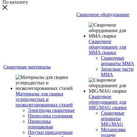
По каталогу
Сварочное оборудование
Сварочное
оборудование для
MMA сварки
Сварочные
аппараты MMA
Сварочные материалы
Запасные части
MMA
Материалы для сварки
Сварочное
углеродистых и
оборудование для
низколегированных сталей
MIG/MAG сварки
Электроды сварочные
Сварочные
Проволока сплошная
аппараты
Проволока
MIG/MAG
порошковая
Механизмы
Прутки присадочные
подачи