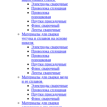
Электроды сварочные
Проволока сплошная
Проволока
порошковая
Прутки присадочные
Флюс сварочный
Ленты сварочные
Материалы для сварки
чугуна и сплавов на основе
никеля
Электроды сварочные
Проволока сплошная
Проволока
порошковая
Прутки присадочные
Флюс сварочный
Ленты сварочные
Материалы для сварки меди
и ее сплавов
Электроды сварочные
Проволока сплошная
Прутки присадочные
Флюс сварочный
Материалы для сварки