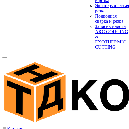
и резка
Экзотермическая
резка
Подводная
сварка и резка
Запасные части
ARC GOUGING
&
EXOTHERMIC
CUTTING
Каталог