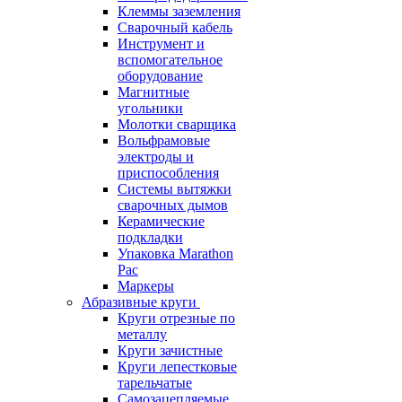
Клеммы заземления
Сварочный кабель
Инструмент и
вспомогательное
оборудование
Магнитные
угольники
Молотки сварщика
Вольфрамовые
электроды и
приспособления
Системы вытяжки
сварочных дымов
Керамические
подкладки
Упаковка Marathon
Pac
Маркеры
Абразивные круги
Круги отрезные по
металлу
Круги зачистные
Круги лепестковые
тарельчатые
Самозацепляемые