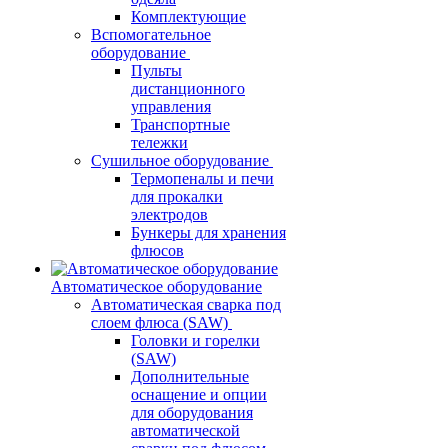
Комплектующие
Вспомогательное
оборудование
Пульты
дистанционного
управления
Транспортные
тележки
Сушильное оборудование
Термопеналы и печи
для прокалки
электродов
Бункеры для хранения
флюсов
Автоматическое оборудование
Автоматическая сварка под
слоем флюса (SAW)
Головки и горелки
(SAW)
Дополнительные
оснащение и опции
для оборудования
автоматической