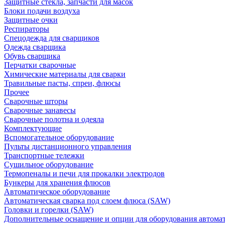
Защитные стекла, запчасти для масок
Блоки подачи воздуха
Защитные очки
Респираторы
Спецодежда для сварщиков
Одежда сварщика
Обувь сварщика
Перчатки сварочные
Химические материалы для сварки
Травильные пасты, спреи, флюсы
Прочее
Сварочные шторы
Сварочные занавесы
Сварочные полотна и одеяла
Комплектующие
Вспомогательное оборудование
Пульты дистанционного управления
Транспортные тележки
Сушильное оборудование
Термопеналы и печи для прокалки электродов
Бункеры для хранения флюсов
Автоматическое оборудование
Автоматическая сварка под слоем флюса (SAW)
Головки и горелки (SAW)
Дополнительные оснащение и опции для оборудования автома