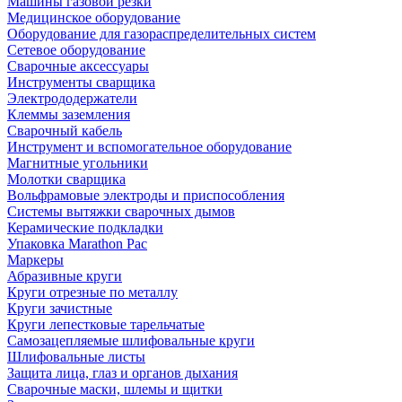
Машины газовой резки
Медицинское оборудование
Оборудование для газораспределительных систем
Сетевое оборудование
Сварочные аксессуары
Инструменты сварщика
Электрододержатели
Клеммы заземления
Сварочный кабель
Инструмент и вспомогательное оборудование
Магнитные угольники
Молотки сварщика
Вольфрамовые электроды и приспособления
Системы вытяжки сварочных дымов
Керамические подкладки
Упаковка Marathon Pac
Маркеры
Абразивные круги
Круги отрезные по металлу
Круги зачистные
Круги лепестковые тарельчатые
Самозацепляемые шлифовальные круги
Шлифовальные листы
Защита лица, глаз и органов дыхания
Сварочные маски, шлемы и щитки