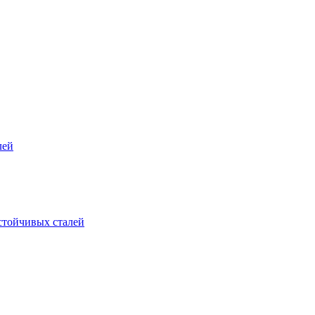
лей
стойчивых сталей