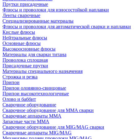
Прутки присадочные
Флюсы и проволоки для износостойкой наплавки
Ленты сварочные
Специализированные материалы
Флюсы и проволоки для автоматической сварки и наплавки
Кислые флюсы
Нейтральные флюсы
Основные флюсы
Высокоосновные флюсы
Материалы для сварки титана
Проволока сплошная
Присадочные прутки
Материалы специального назначения
Строжка и резка
Припои
Припои оловянно-свинцовые
Припои высокотехнологичные
Олово и баббит
Сварочное оборудование
Сварочное оборудование для MMA сварки
Сварочные аппараты MMA
Запасные части MMA
Сварочное оборудование для MIG/MAG сварки
Сварочные аппараты MIG/MAG
Механизмы подачи проволоки MIG/MAG