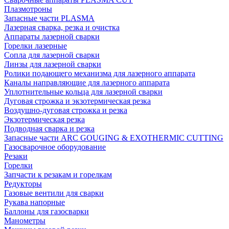
Плазмотроны
Запасные части PLASMA
Лазерная сварка, резка и очистка
Аппараты лазерной сварки
Горелки лазерные
Сопла для лазерной сварки
Линзы для лазерной сварки
Ролики подающего механизма для лазерного аппарата
Каналы направляющие для лазерного аппарата
Уплотнительные кольца для лазерной сварки
Дуговая строжка и экзотермическая резка
Воздушно-дуговая строжка и резка
Экзотермическая резка
Подводная сварка и резка
Запасные части ARC GOUGING & EXOTHERMIC CUTTING
Газосварочное оборудование
Резаки
Горелки
Запчасти к резакам и горелкам
Редукторы
Газовые вентили для сварки
Рукава напорные
Баллоны для газосварки
Манометры