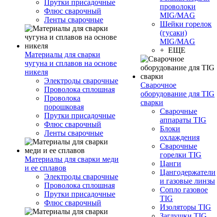
Прутки присадочные
проволоки
Флюс сварочный
MIG/MAG
Ленты сварочные
Шейки горелок
(гусаки)
MIG/MAG
+ ЕЩЕ
Материалы для сварки
чугуна и сплавов на основе
никеля
Электроды сварочные
Сварочное
Проволока сплошная
оборудование для TIG
Проволока
сварки
порошковая
Сварочные
Прутки присадочные
аппараты TIG
Флюс сварочный
Блоки
Ленты сварочные
охлаждения
Сварочные
горелки TIG
Материалы для сварки меди
Цанги
и ее сплавов
Цангодержатели
Электроды сварочные
и газовые линзы
Проволока сплошная
Сопло газовое
Прутки присадочные
TIG
Флюс сварочный
Изоляторы TIG
Заглушки TIG