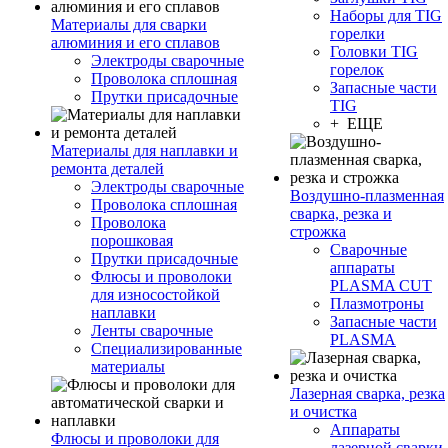
Наборы для TIG
Материалы для сварки
горелки
алюминия и его сплавов
Головки TIG
Электроды сварочные
горелок
Проволока сплошная
Запасные части
Прутки присадочные
TIG
+ ЕЩЕ
Материалы для наплавки и
ремонта деталей
Электроды сварочные
Воздушно-плазменная
Проволока сплошная
сварка, резка и
Проволока
строжка
порошковая
Сварочные
Прутки присадочные
аппараты
Флюсы и проволоки
PLASMA CUT
для износостойкой
Плазмотроны
наплавки
Запасные части
Ленты сварочные
PLASMA
Специализированные
материалы
Лазерная сварка, резка
и очистка
Аппараты
Флюсы и проволоки для
лазерной сварки