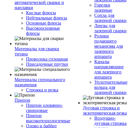
автоматической сварки и
Горелки
наплавки
лазерные
Кислые флюсы
Сопла для
Нейтральные флюсы
лазерной сварки
Основные флюсы
Линзы для
Высокоосновные
лазерной сварки
флюсы
Ролики
подающего
механизма для
Материалы для сварки
лазерного
титана
аппарата
Проволока сплошная
Каналы
Присадочные прутки
направляющие
для лазерного
аппарата
Материалы специального
Уплотнительные
назначения
кольца для
Строжка и резка
лазерной сварки
Припои
Припои оловянно-
Дуговая строжка и
свинцовые
экзотермическая резка
Припои
Воздушно-
высокотехнологичные
дуговая строжка
Олово и баббит