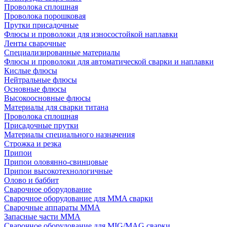
Проволока сплошная
Проволока порошковая
Прутки присадочные
Флюсы и проволоки для износостойкой наплавки
Ленты сварочные
Специализированные материалы
Флюсы и проволоки для автоматической сварки и наплавки
Кислые флюсы
Нейтральные флюсы
Основные флюсы
Высокоосновные флюсы
Материалы для сварки титана
Проволока сплошная
Присадочные прутки
Материалы специального назначения
Строжка и резка
Припои
Припои оловянно-свинцовые
Припои высокотехнологичные
Олово и баббит
Сварочное оборудование
Сварочное оборудование для MMA сварки
Сварочные аппараты MMA
Запасные части MMA
Сварочное оборудование для MIG/MAG сварки