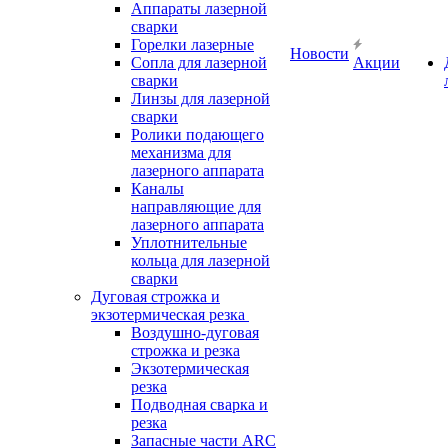
Аппараты лазерной
сварки
Горелки лазерные
Новости
Сопла для лазерной
Акции
сварки
Линзы для лазерной
сварки
Ролики подающего
механизма для
лазерного аппарата
Каналы
направляющие для
лазерного аппарата
Уплотнительные
кольца для лазерной
сварки
Дуговая строжка и
экзотермическая резка
Воздушно-дуговая
строжка и резка
Экзотермическая
резка
Подводная сварка и
резка
Запасные части ARC