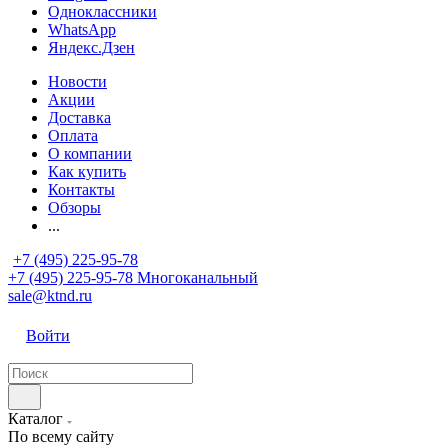
Одноклассники
WhatsApp
Яндекс.Дзен
Новости
Акции
Доставка
Оплата
О компании
Как купить
Контакты
Обзоры
...
+7 (495) 225-95-78
+7 (495) 225-95-78
Многоканальный
sale@ktnd.ru
Войти
Каталог
По всему сайту