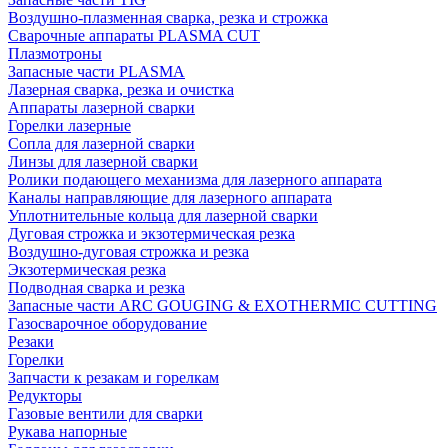
Воздушно-плазменная сварка, резка и строжка
Сварочные аппараты PLASMA CUT
Плазмотроны
Запасные части PLASMA
Лазерная сварка, резка и очистка
Аппараты лазерной сварки
Горелки лазерные
Сопла для лазерной сварки
Линзы для лазерной сварки
Ролики подающего механизма для лазерного аппарата
Каналы направляющие для лазерного аппарата
Уплотнительные кольца для лазерной сварки
Дуговая строжка и экзотермическая резка
Воздушно-дуговая строжка и резка
Экзотермическая резка
Подводная сварка и резка
Запасные части ARC GOUGING & EXOTHERMIC CUTTING
Газосварочное оборудование
Резаки
Горелки
Запчасти к резакам и горелкам
Редукторы
Газовые вентили для сварки
Рукава напорные