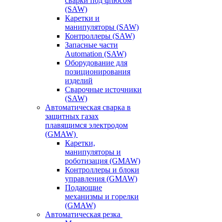
сварки под флюсом
(SAW)
Каретки и
манипуляторы (SAW)
Контроллеры (SAW)
Запасные части
Automation (SAW)
Оборудование для
позиционирования
изделий
Сварочные источники
(SAW)
Автоматическая сварка в
защитных газах
плавящимся электродом
(GMAW)
Каретки,
манипуляторы и
роботизация (GMAW)
Контроллеры и блоки
управления (GMAW)
Подающие
механизмы и горелки
(GMAW)
Автоматическая резка