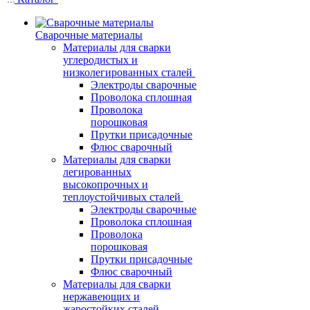
Сварочные материалы
Материалы для сварки
углеродистых и
низколегированных сталей
Электроды сварочные
Проволока сплошная
Проволока
порошковая
Прутки присадочные
Флюс сварочный
Материалы для сварки
легированных
высокопрочных и
теплоустойчивых сталей
Электроды сварочные
Проволока сплошная
Проволока
порошковая
Прутки присадочные
Флюс сварочный
Материалы для сварки
нержавеющих и
жаростойких сталей