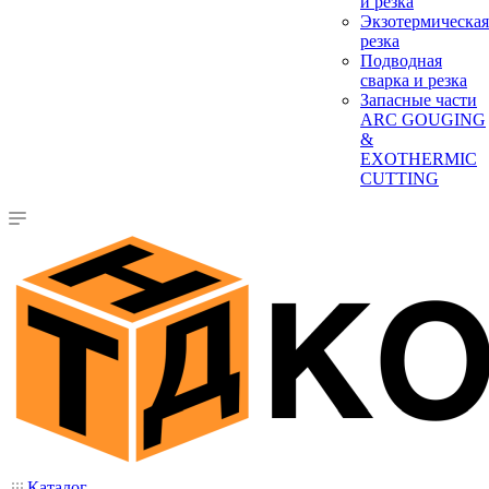
и резка
Экзотермическая
резка
Подводная
сварка и резка
Запасные части
ARC GOUGING
&
EXOTHERMIC
CUTTING
Каталог