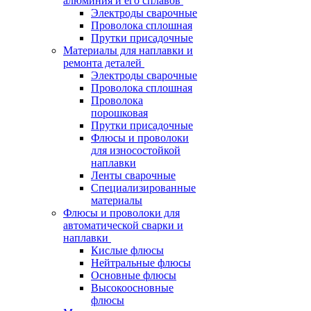
алюминия и его сплавов
Электроды сварочные
Проволока сплошная
Прутки присадочные
Материалы для наплавки и
ремонта деталей
Электроды сварочные
Проволока сплошная
Проволока
порошковая
Прутки присадочные
Флюсы и проволоки
для износостойкой
наплавки
Ленты сварочные
Специализированные
материалы
Флюсы и проволоки для
автоматической сварки и
наплавки
Кислые флюсы
Нейтральные флюсы
Основные флюсы
Высокоосновные
флюсы