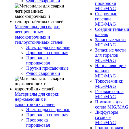
Флюс сварочный
проволоки
MIG/MAG
Сварочные
горелки
MIG/MAG
Материалы для сварки
Соединительны
легированных
кабель
высокопрочных и
Запасные части
теплоустойчивых сталей
MIG/MAG
Электроды сварочные
Запасные части
Проволока сплошная
для горелок
Проволока
MIG/MAG
порошковая
Направляющие
Прутки присадочные
каналы
Флюс сварочный
MIG/MAG
Токосъемники
MIG/MAG
Газовые сопла
Материалы для сварки
MIG/MAG
нержавеющих и
Пружины для
жаростойких сталей
сопла MIG/MAG
Электроды сварочные
Диффузоры
Проволока сплошная
газовые
Проволока
MIG/MAG
порошковая
Ролики подачи