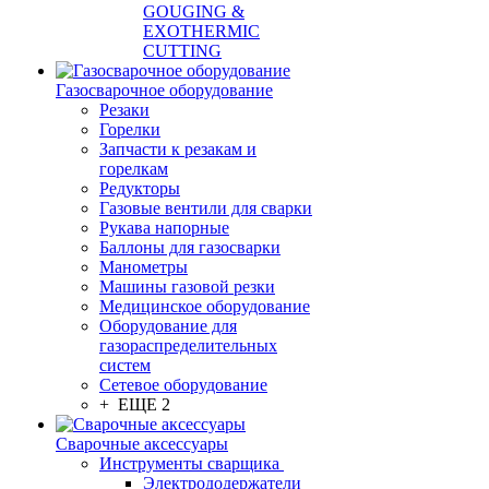
GOUGING &
EXOTHERMIC
CUTTING
Газосварочное оборудование
Резаки
Горелки
Запчасти к резакам и
горелкам
Редукторы
Газовые вентили для сварки
Рукава напорные
Баллоны для газосварки
Манометры
Машины газовой резки
Медицинское оборудование
Оборудование для
газораспределительных
систем
Сетевое оборудование
+ ЕЩЕ 2
Сварочные аксессуары
Инструменты сварщика
Электрододержатели