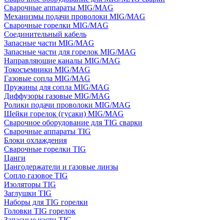
Сварочные аппараты MIG/MAG
Механизмы подачи проволоки MIG/MAG
Сварочные горелки MIG/MAG
Соединительный кабель
Запасные части MIG/MAG
Запасные части для горелок MIG/MAG
Направляющие каналы MIG/MAG
Токосъемники MIG/MAG
Газовые сопла MIG/MAG
Пружины для сопла MIG/MAG
Диффузоры газовые MIG/MAG
Ролики подачи проволоки MIG/MAG
Шейки горелок (гусаки) MIG/MAG
Сварочное оборудование для TIG сварки
Сварочные аппараты TIG
Блоки охлаждения
Сварочные горелки TIG
Цанги
Цангодержатели и газовые линзы
Сопло газовое TIG
Изоляторы TIG
Заглушки TIG
Наборы для TIG горелки
Головки TIG горелок
Запасные части TIG