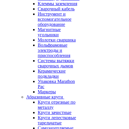
Клеммы заземления
Сварочный кабель
Инструмент и
вспомогательное
оборудование
Магнитные
угольники
Молотки сварщика
Вольфрамовые
электроды и
приспособления
Системы вытяжки
сварочных дымов
Керамические
подкладки
Упаковка Marathon
Pac
Маркеры
Абразивные круги
Круги отрезные по
металлу
Круги зачистные
Круги лепестковые
тарельчатые
Самозацепляемые