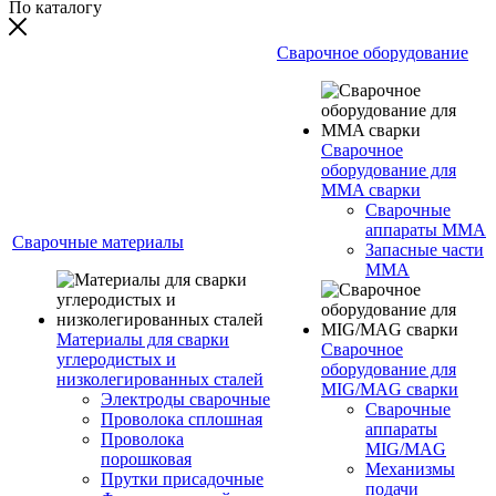
По каталогу
Сварочное оборудование
Сварочное
оборудование для
MMA сварки
Сварочные
аппараты MMA
Сварочные материалы
Запасные части
MMA
Материалы для сварки
Сварочное
углеродистых и
оборудование для
низколегированных сталей
MIG/MAG сварки
Электроды сварочные
Сварочные
Проволока сплошная
аппараты
Проволока
MIG/MAG
порошковая
Механизмы
Прутки присадочные
подачи