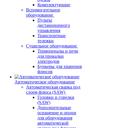
Комплектующие
Вспомогательное
оборудование
Пульты
дистанционного
управления
Транспортные
тележки
Сушильное оборудование
Термопеналы и печи
для прокалки
электродов
Бункеры для хранения
флюсов
Автоматическое оборудование
Автоматическая сварка под
слоем флюса (SAW)
Головки и горелки
(SAW)
Дополнительные
оснащение и опции
для оборудования
автоматической