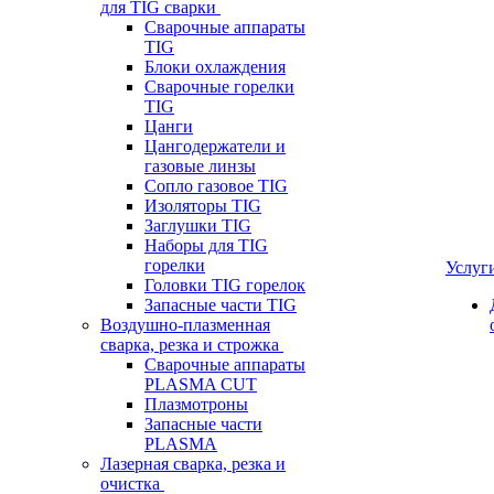
для TIG сварки
Сварочные аппараты
TIG
Блоки охлаждения
Сварочные горелки
TIG
Цанги
Цангодержатели и
газовые линзы
Сопло газовое TIG
Изоляторы TIG
Заглушки TIG
Наборы для TIG
горелки
Услуг
Головки TIG горелок
Запасные части TIG
Воздушно-плазменная
сварка, резка и строжка
Сварочные аппараты
PLASMA CUT
Плазмотроны
Запасные части
PLASMA
Лазерная сварка, резка и
очистка