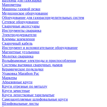
Баллоны для газосварки
Манометры
Машины газовой резки
Медицинское оборудование
Оборудование для газораспределительных систем
Сетевое оборудование
Сварочные аксессуары
Инструменты сварщика
Электрододержатели
Клеммы заземления
Сварочный кабель
Инструмент и вспомогательное оборудование
Магнитные угольники
Молотки сварщика
Вольфрамовые электроды и приспособления
Системы вытяжки сварочных дымов
Керамические подкладки
Упаковка Marathon Pac
Маркеры
Абразивные круги
Круги отрезные по металлу
Круги зачистные
Круги лепестковые тарельчатые
Самозацепляемые шлифовальные круги
Шлифовальные листы