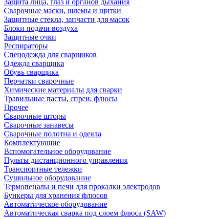
Защита лица, глаз и органов дыхания
Сварочные маски, шлемы и щитки
Защитные стекла, запчасти для масок
Блоки подачи воздуха
Защитные очки
Респираторы
Спецодежда для сварщиков
Одежда сварщика
Обувь сварщика
Перчатки сварочные
Химические материалы для сварки
Травильные пасты, спреи, флюсы
Прочее
Сварочные шторы
Сварочные занавесы
Сварочные полотна и одеяла
Комплектующие
Вспомогательное оборудование
Пульты дистанционного управления
Транспортные тележки
Сушильное оборудование
Термопеналы и печи для прокалки электродов
Бункеры для хранения флюсов
Автоматическое оборудование
Автоматическая сварка под слоем флюса (SAW)