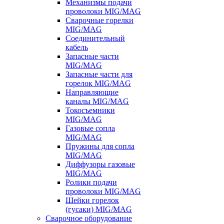
Механизмы подачи
проволоки MIG/MAG
Сварочные горелки
MIG/MAG
Соединительный
кабель
Запасные части
MIG/MAG
Запасные части для
горелок MIG/MAG
Направляющие
каналы MIG/MAG
Токосъемники
MIG/MAG
Газовые сопла
MIG/MAG
Пружины для сопла
MIG/MAG
Диффузоры газовые
MIG/MAG
Ролики подачи
проволоки MIG/MAG
Шейки горелок
(гусаки) MIG/MAG
Сварочное оборудование