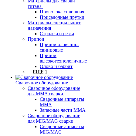
Материалы для сварки
титана
Проволока сплошная
Присадочные прутки
Материалы специального
назначения
Строжка и резка
Припои
Припои оловянно-
свинцовые
Припои
высокотехнологичные
Олово и баббит
+ ЕЩЕ 1
Сварочное оборудование
Сварочное оборудование
для MMA сварки
Сварочные аппараты
MMA
Запасные части MMA
Сварочное оборудование
для MIG/MAG сварки
Сварочные аппараты
MIG/MAG