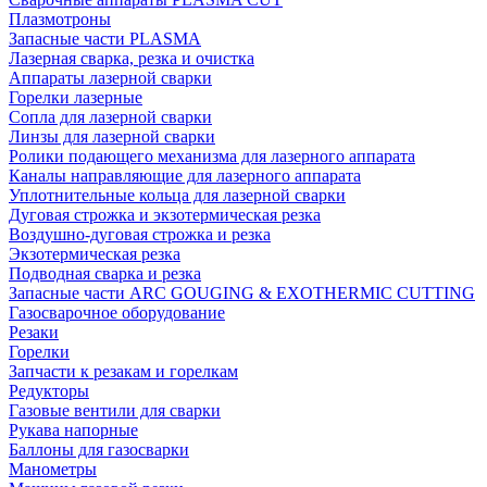
Плазмотроны
Запасные части PLASMA
Лазерная сварка, резка и очистка
Аппараты лазерной сварки
Горелки лазерные
Сопла для лазерной сварки
Линзы для лазерной сварки
Ролики подающего механизма для лазерного аппарата
Каналы направляющие для лазерного аппарата
Уплотнительные кольца для лазерной сварки
Дуговая строжка и экзотермическая резка
Воздушно-дуговая строжка и резка
Экзотермическая резка
Подводная сварка и резка
Запасные части ARC GOUGING & EXOTHERMIC CUTTING
Газосварочное оборудование
Резаки
Горелки
Запчасти к резакам и горелкам
Редукторы
Газовые вентили для сварки
Рукава напорные
Баллоны для газосварки
Манометры