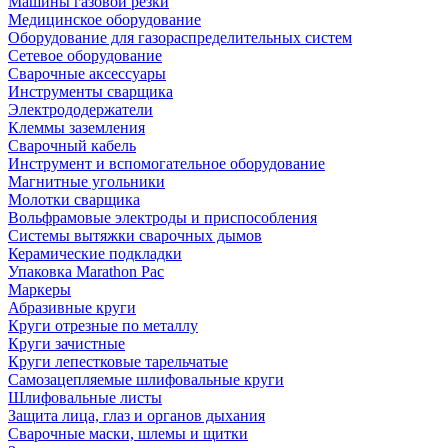
Машины газовой резки
Медицинское оборудование
Оборудование для газораспределительных систем
Сетевое оборудование
Сварочные аксессуары
Инструменты сварщика
Электрододержатели
Клеммы заземления
Сварочный кабель
Инструмент и вспомогательное оборудование
Магнитные угольники
Молотки сварщика
Вольфрамовые электроды и приспособления
Системы вытяжки сварочных дымов
Керамические подкладки
Упаковка Marathon Pac
Маркеры
Абразивные круги
Круги отрезные по металлу
Круги зачистные
Круги лепестковые тарельчатые
Самозацепляемые шлифовальные круги
Шлифовальные листы
Защита лица, глаз и органов дыхания
Сварочные маски, шлемы и щитки