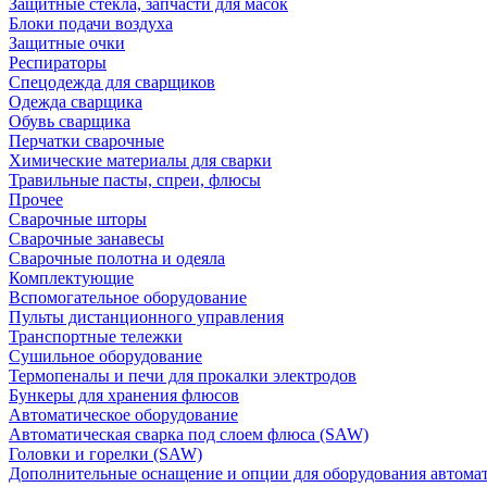
Защитные стекла, запчасти для масок
Блоки подачи воздуха
Защитные очки
Респираторы
Спецодежда для сварщиков
Одежда сварщика
Обувь сварщика
Перчатки сварочные
Химические материалы для сварки
Травильные пасты, спреи, флюсы
Прочее
Сварочные шторы
Сварочные занавесы
Сварочные полотна и одеяла
Комплектующие
Вспомогательное оборудование
Пульты дистанционного управления
Транспортные тележки
Сушильное оборудование
Термопеналы и печи для прокалки электродов
Бункеры для хранения флюсов
Автоматическое оборудование
Автоматическая сварка под слоем флюса (SAW)
Головки и горелки (SAW)
Дополнительные оснащение и опции для оборудования автома