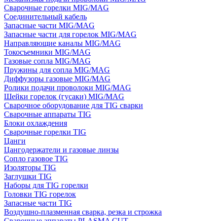
Сварочные горелки MIG/MAG
Соединительный кабель
Запасные части MIG/MAG
Запасные части для горелок MIG/MAG
Направляющие каналы MIG/MAG
Токосъемники MIG/MAG
Газовые сопла MIG/MAG
Пружины для сопла MIG/MAG
Диффузоры газовые MIG/MAG
Ролики подачи проволоки MIG/MAG
Шейки горелок (гусаки) MIG/MAG
Сварочное оборудование для TIG сварки
Сварочные аппараты TIG
Блоки охлаждения
Сварочные горелки TIG
Цанги
Цангодержатели и газовые линзы
Сопло газовое TIG
Изоляторы TIG
Заглушки TIG
Наборы для TIG горелки
Головки TIG горелок
Запасные части TIG
Воздушно-плазменная сварка, резка и строжка
Сварочные аппараты PLASMA CUT