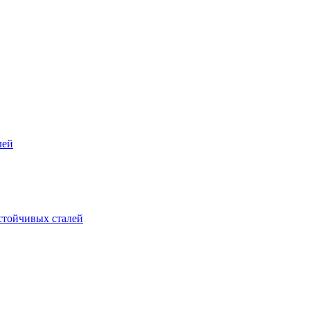
лей
стойчивых сталей