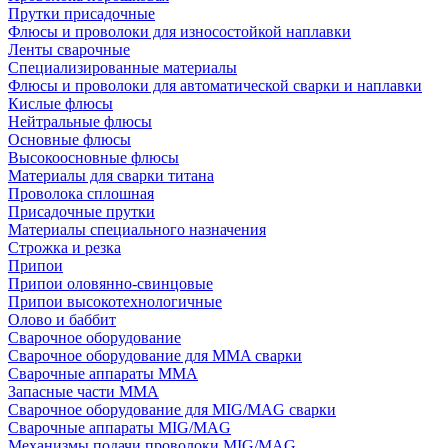
Прутки присадочные
Флюсы и проволоки для износостойкой наплавки
Ленты сварочные
Специализированные материалы
Флюсы и проволоки для автоматической сварки и наплавки
Кислые флюсы
Нейтральные флюсы
Основные флюсы
Высокоосновные флюсы
Материалы для сварки титана
Проволока сплошная
Присадочные прутки
Материалы специального назначения
Строжка и резка
Припои
Припои оловянно-свинцовые
Припои высокотехнологичные
Олово и баббит
Сварочное оборудование
Сварочное оборудование для MMA сварки
Сварочные аппараты MMA
Запасные части MMA
Сварочное оборудование для MIG/MAG сварки
Сварочные аппараты MIG/MAG
Механизмы подачи проволоки MIG/MAG