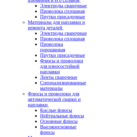
алюминия и его сплавов
Электроды сварочные
Проволока сплошная
Прутки присадочные
Материалы для наплавки и
ремонта деталей
Электроды сварочные
Проволока сплошная
Проволока
порошковая
Прутки присадочные
Флюсы и проволоки
для износостойкой
наплавки
Ленты сварочные
Специализированные
материалы
Флюсы и проволоки для
автоматической сварки и
наплавки
Кислые флюсы
Нейтральные флюсы
Основные флюсы
Высокоосновные
флюсы