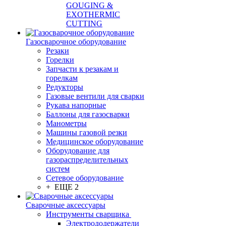
GOUGING &
EXOTHERMIC
CUTTING
Газосварочное оборудование
Резаки
Горелки
Запчасти к резакам и
горелкам
Редукторы
Газовые вентили для сварки
Рукава напорные
Баллоны для газосварки
Манометры
Машины газовой резки
Медицинское оборудование
Оборудование для
газораспределительных
систем
Сетевое оборудование
+ ЕЩЕ 2
Сварочные аксессуары
Инструменты сварщика
Электрододержатели