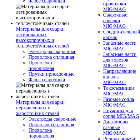
Флюс сварочный
проволоки
MIG/MAG
Сварочные
горелки
MIG/MAG
Материалы для сварки
Соединительны
легированных
кабель
высокопрочных и
Запасные части
теплоустойчивых сталей
MIG/MAG
Электроды сварочные
Запасные части
Проволока сплошная
для горелок
Проволока
MIG/MAG
порошковая
Направляющие
Прутки присадочные
каналы
Флюс сварочный
MIG/MAG
Токосъемники
MIG/MAG
Газовые сопла
Материалы для сварки
MIG/MAG
нержавеющих и
Пружины для
жаростойких сталей
сопла MIG/MAG
Электроды сварочные
Диффузоры
Проволока сплошная
газовые
Проволока
MIG/MAG
порошковая
Ролики подачи