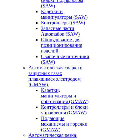
сварки под флюсом
(SAW)
Каретки и
манипуляторы (SAW)
Контроллеры (SAW)
Запасные части
Automation (SAW)
Оборудование для
позиционирования
изделий
Сварочные источники
(SAW)
Автоматическая сварка в
защитных газах
плавящимся электродом
(GMAW)
Каретки,
манипуляторы и
роботизация (GMAW)
Контроллеры и блоки
управления (GMAW)
Подающие
механизмы и горелки
(GMAW)
Автоматическая резка