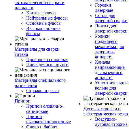
автоматической сварки и
Горелки
наплавки
лазерные
Кислые флюсы
Сопла для
Нейтральные флюсы
лазерной сварки
Основные флюсы
Линзы для
Высокоосновные
лазерной сварки
флюсы
Ролики
подающего
механизма для
Материалы для сварки
лазерного
титана
аппарата
Проволока сплошная
Каналы
Присадочные прутки
направляющие
для лазерного
аппарата
Материалы специального
Уплотнительные
назначения
кольца для
Строжка и резка
лазерной сварки
Припои
Припои оловянно-
Дуговая строжка и
свинцовые
экзотермическая резка
Припои
Воздушно-
высокотехнологичные
дуговая строжка
Олово и баббит