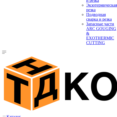
и резка
Экзотермическая
резка
Подводная
сварка и резка
Запасные части
ARC GOUGING
&
EXOTHERMIC
CUTTING
Каталог