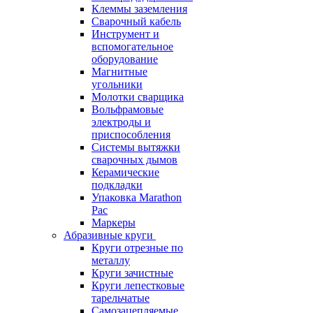
Клеммы заземления
Сварочный кабель
Инструмент и
вспомогательное
оборудование
Магнитные
угольники
Молотки сварщика
Вольфрамовые
электроды и
приспособления
Системы вытяжки
сварочных дымов
Керамические
подкладки
Упаковка Marathon
Pac
Маркеры
Абразивные круги
Круги отрезные по
металлу
Круги зачистные
Круги лепестковые
тарельчатые
Самозацепляемые