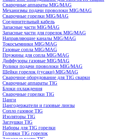
Сварочные аппараты MIG/MAG
Механизмы подачи проволоки MIG/MAG
Сварочные горелки MIG/MAG
Соединительный кабель
Запасные части MIG/MAG
Запасные части для горелок MIG/MAG
Направляющие каналы MIG/MAG
Токосъемники MIG/MAG
Газовые сопла MIG/MAG
Пружины для сопла MIG/MAG
Диффузоры газовые MIG/MAG
Ролики подачи проволоки MIG/MAG
Шейки горелок (гусаки) MIG/MAG
Сварочное оборудование для TIG сварки
Сварочные аппараты TIG
Блоки охлаждения
Сварочные горелки TIG
Цанги
Цангодержатели и газовые линзы
Сопло газовое TIG
Изоляторы TIG
Заглушки TIG
Наборы для TIG горелки
Головки TIG горелок
Запасные части TIG