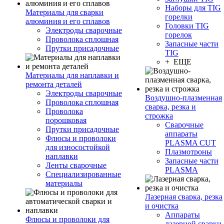
Наборы для TIG
Материалы для сварки
горелки
алюминия и его сплавов
Головки TIG
Электроды сварочные
горелок
Проволока сплошная
Запасные части
Прутки присадочные
TIG
+ ЕЩЕ
Материалы для наплавки и
ремонта деталей
Электроды сварочные
Воздушно-плазменная
Проволока сплошная
сварка, резка и
Проволока
строжка
порошковая
Сварочные
Прутки присадочные
аппараты
Флюсы и проволоки
PLASMA CUT
для износостойкой
Плазмотроны
наплавки
Запасные части
Ленты сварочные
PLASMA
Специализированные
материалы
Лазерная сварка, резка
и очистка
Аппараты
Флюсы и проволоки для
лазерной сварки