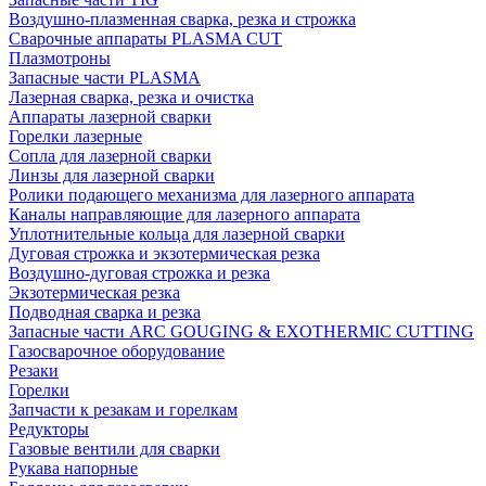
Воздушно-плазменная сварка, резка и строжка
Сварочные аппараты PLASMA CUT
Плазмотроны
Запасные части PLASMA
Лазерная сварка, резка и очистка
Аппараты лазерной сварки
Горелки лазерные
Сопла для лазерной сварки
Линзы для лазерной сварки
Ролики подающего механизма для лазерного аппарата
Каналы направляющие для лазерного аппарата
Уплотнительные кольца для лазерной сварки
Дуговая строжка и экзотермическая резка
Воздушно-дуговая строжка и резка
Экзотермическая резка
Подводная сварка и резка
Запасные части ARC GOUGING & EXOTHERMIC CUTTING
Газосварочное оборудование
Резаки
Горелки
Запчасти к резакам и горелкам
Редукторы
Газовые вентили для сварки
Рукава напорные