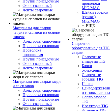
Прутки присадочные
проволоки
Флюс сварочный
MIG/MAG
Ленты сварочные
Шейки горелок
(гусаки)
MIG/MAG
+ ЕЩЕ
Материалы для сварки
чугуна и сплавов на основе
никеля
Электроды сварочные
Сварочное
Проволока сплошная
оборудование для TIG
Проволока
сварки
порошковая
Сварочные
Прутки присадочные
аппараты TIG
Флюс сварочный
Блоки
Ленты сварочные
охлаждения
Сварочные
горелки TIG
Материалы для сварки меди
Цанги
и ее сплавов
Цангодержатели
Электроды сварочные
и газовые линзы
Проволока сплошная
Сопло газовое
Прутки присадочные
TIG
Флюс сварочный
Изоляторы TIG
Заглушки TIG