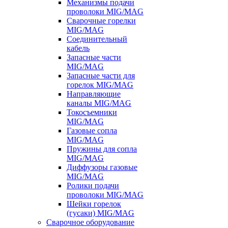
Механизмы подачи
проволоки MIG/MAG
Сварочные горелки
MIG/MAG
Соединительный
кабель
Запасные части
MIG/MAG
Запасные части для
горелок MIG/MAG
Направляющие
каналы MIG/MAG
Токосъемники
MIG/MAG
Газовые сопла
MIG/MAG
Пружины для сопла
MIG/MAG
Диффузоры газовые
MIG/MAG
Ролики подачи
проволоки MIG/MAG
Шейки горелок
(гусаки) MIG/MAG
Сварочное оборудование