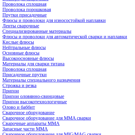
Проволока сплошная
Проволока порошковая
Прутки присадочные
Флюсы и проволоки для износостойкой наплавки
Ленты сварочные
Специализированные материалы
Флюсы и проволоки для автоматической сварки и наплавки
Кислые флюсы
Нейтральные флюсы
Основные флюсы
Высокоосновные флюсы
Материалы для сварки титана
Проволока сплошная
Присадочные прутки
Материалы специального назначения
Строжка и резка
Припои
Припои оловянно-свинцовые
Припои высокотехнологичные
Олово и баббит
Сварочное оборудование
Сварочное оборудование для MMA сварки
Сварочные аппараты MMA
Запасные части MMA
Сварочное оборудование для MIG/MAG сварки