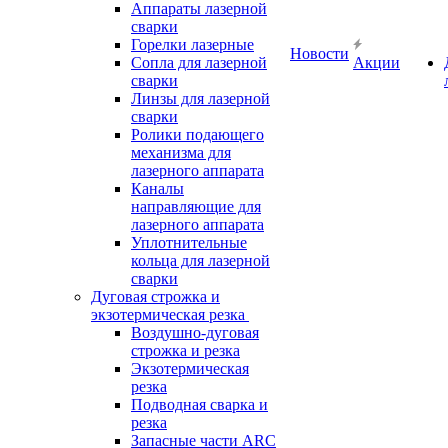
Аппараты лазерной
сварки
Горелки лазерные
Новости
Сопла для лазерной
Акции
сварки
Линзы для лазерной
сварки
Ролики подающего
механизма для
лазерного аппарата
Каналы
направляющие для
лазерного аппарата
Уплотнительные
кольца для лазерной
сварки
Дуговая строжка и
экзотермическая резка
Воздушно-дуговая
строжка и резка
Экзотермическая
резка
Подводная сварка и
резка
Запасные части ARC