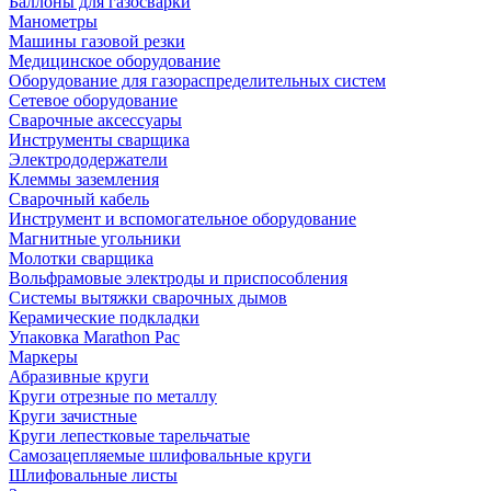
Баллоны для газосварки
Манометры
Машины газовой резки
Медицинское оборудование
Оборудование для газораспределительных систем
Сетевое оборудование
Сварочные аксессуары
Инструменты сварщика
Электрододержатели
Клеммы заземления
Сварочный кабель
Инструмент и вспомогательное оборудование
Магнитные угольники
Молотки сварщика
Вольфрамовые электроды и приспособления
Системы вытяжки сварочных дымов
Керамические подкладки
Упаковка Marathon Pac
Маркеры
Абразивные круги
Круги отрезные по металлу
Круги зачистные
Круги лепестковые тарельчатые
Самозацепляемые шлифовальные круги
Шлифовальные листы