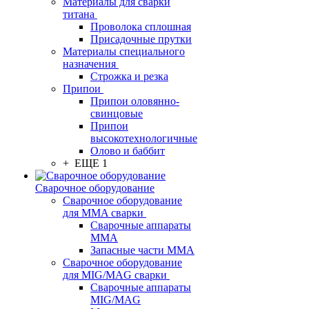
Материалы для сварки
титана
Проволока сплошная
Присадочные прутки
Материалы специального
назначения
Строжка и резка
Припои
Припои оловянно-
свинцовые
Припои
высокотехнологичные
Олово и баббит
+ ЕЩЕ 1
Сварочное оборудование
Сварочное оборудование
для MMA сварки
Сварочные аппараты
MMA
Запасные части MMA
Сварочное оборудование
для MIG/MAG сварки
Сварочные аппараты
MIG/MAG