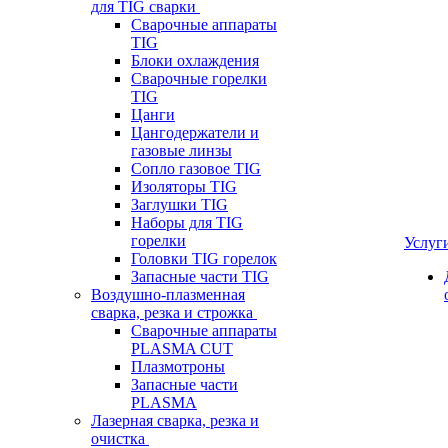
для TIG сварки
Сварочные аппараты
TIG
Блоки охлаждения
Сварочные горелки
TIG
Цанги
Цангодержатели и
газовые линзы
Сопло газовое TIG
Изоляторы TIG
Заглушки TIG
Наборы для TIG
горелки
Услуг
Головки TIG горелок
Запасные части TIG
Воздушно-плазменная
сварка, резка и строжка
Сварочные аппараты
PLASMA CUT
Плазмотроны
Запасные части
PLASMA
Лазерная сварка, резка и
очистка