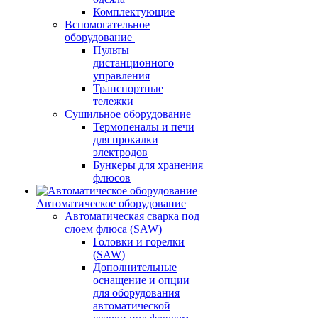
Комплектующие
Вспомогательное
оборудование
Пульты
дистанционного
управления
Транспортные
тележки
Сушильное оборудование
Термопеналы и печи
для прокалки
электродов
Бункеры для хранения
флюсов
Автоматическое оборудование
Автоматическая сварка под
слоем флюса (SAW)
Головки и горелки
(SAW)
Дополнительные
оснащение и опции
для оборудования
автоматической