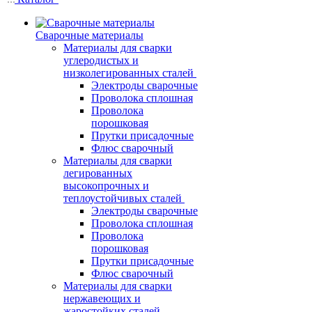
Сварочные материалы
Материалы для сварки
углеродистых и
низколегированных сталей
Электроды сварочные
Проволока сплошная
Проволока
порошковая
Прутки присадочные
Флюс сварочный
Материалы для сварки
легированных
высокопрочных и
теплоустойчивых сталей
Электроды сварочные
Проволока сплошная
Проволока
порошковая
Прутки присадочные
Флюс сварочный
Материалы для сварки
нержавеющих и
жаростойких сталей