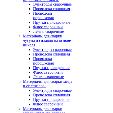
Электроды сварочные
Проволока сплошная
Проволока
порошковая
Прутки присадочные
Флюс сварочный
Ленты сварочные
Материалы для сварки
чугуна и сплавов на основе
никеля
Электроды сварочные
Проволока сплошная
Проволока
порошковая
Прутки присадочные
Флюс сварочный
Ленты сварочные
Материалы для сварки меди
и ее сплавов
Электроды сварочные
Проволока сплошная
Прутки присадочные
Флюс сварочный
Материалы для сварки