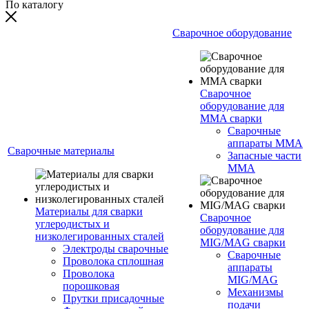
По каталогу
Сварочное оборудование
Сварочное
оборудование для
MMA сварки
Сварочные
аппараты MMA
Сварочные материалы
Запасные части
MMA
Материалы для сварки
Сварочное
углеродистых и
оборудование для
низколегированных сталей
MIG/MAG сварки
Электроды сварочные
Сварочные
Проволока сплошная
аппараты
Проволока
MIG/MAG
порошковая
Механизмы
Прутки присадочные
подачи