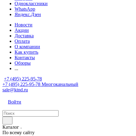
Одноклассники
WhatsApp
Яндекс.Дзен
Новости
Акции
Доставка
Оплата
О компании
Как купить
Контакты
Обзоры
...
+7 (495) 225-95-78
+7 (495) 225-95-78
Многоканальный
sale@ktnd.ru
Войти
Каталог
По всему сайту