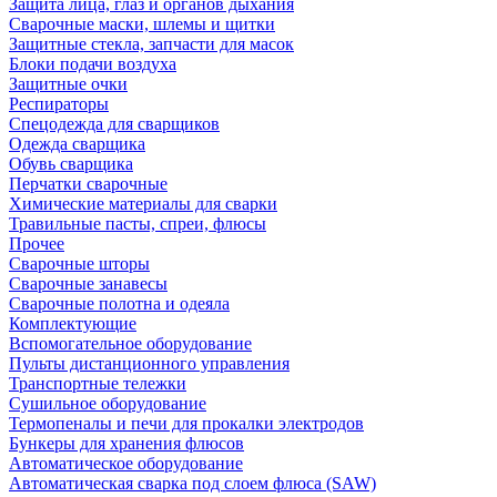
Защита лица, глаз и органов дыхания
Сварочные маски, шлемы и щитки
Защитные стекла, запчасти для масок
Блоки подачи воздуха
Защитные очки
Респираторы
Спецодежда для сварщиков
Одежда сварщика
Обувь сварщика
Перчатки сварочные
Химические материалы для сварки
Травильные пасты, спреи, флюсы
Прочее
Сварочные шторы
Сварочные занавесы
Сварочные полотна и одеяла
Комплектующие
Вспомогательное оборудование
Пульты дистанционного управления
Транспортные тележки
Сушильное оборудование
Термопеналы и печи для прокалки электродов
Бункеры для хранения флюсов
Автоматическое оборудование
Автоматическая сварка под слоем флюса (SAW)