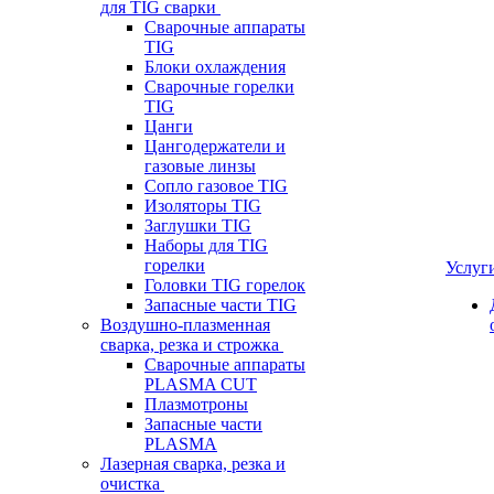
для TIG сварки
Сварочные аппараты
TIG
Блоки охлаждения
Сварочные горелки
TIG
Цанги
Цангодержатели и
газовые линзы
Сопло газовое TIG
Изоляторы TIG
Заглушки TIG
Наборы для TIG
горелки
Услуг
Головки TIG горелок
Запасные части TIG
Воздушно-плазменная
сварка, резка и строжка
Сварочные аппараты
PLASMA CUT
Плазмотроны
Запасные части
PLASMA
Лазерная сварка, резка и
очистка