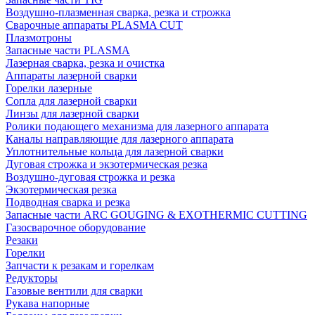
Воздушно-плазменная сварка, резка и строжка
Сварочные аппараты PLASMA CUT
Плазмотроны
Запасные части PLASMA
Лазерная сварка, резка и очистка
Аппараты лазерной сварки
Горелки лазерные
Сопла для лазерной сварки
Линзы для лазерной сварки
Ролики подающего механизма для лазерного аппарата
Каналы направляющие для лазерного аппарата
Уплотнительные кольца для лазерной сварки
Дуговая строжка и экзотермическая резка
Воздушно-дуговая строжка и резка
Экзотермическая резка
Подводная сварка и резка
Запасные части ARC GOUGING & EXOTHERMIC CUTTING
Газосварочное оборудование
Резаки
Горелки
Запчасти к резакам и горелкам
Редукторы
Газовые вентили для сварки
Рукава напорные