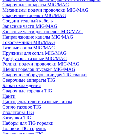
Сварочные аппараты MIG/MAG
Механизмы подачи проволоки MIG/MAG
Сварочные горелки MIG/MAG
Соединительный кабель
Запасные части MIG/MAG
Запасные части для горелок MIG/MAG
Направляющие каналы MIG/MAG
Токосъемники MIG/MAG
Газовые сопла MIG/MAG
Пружины для сопла MIG/MAG
Диффузоры газовые MIG/MAG
Ролики подачи проволоки MIG/MAG
Шейки горелок (гусаки) MIG/MAG
Сварочное оборудование для TIG сварки
Сварочные аппараты TIG
Блоки охлаждения
Сварочные горелки TIG
Цанги
Цангодержатели и газовые линзы
Сопло газовое TIG
Изоляторы TIG
Заглушки TIG
Наборы для TIG горелки
Головки TIG горелок
Запасные части TIG