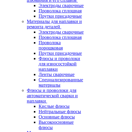
алюминия и его сплавов
Электроды сварочные
Проволока сплошная
Прутки присадочные
Материалы для наплавки и
ремонта деталей
Электроды сварочные
Проволока сплошная
Проволока
порошковая
Прутки присадочные
Флюсы и проволоки
для износостойкой
наплавки
Ленты сварочные
Специализированные
материалы
Флюсы и проволоки для
автоматической сварки и
наплавки
Кислые флюсы
Нейтральные флюсы
Основные флюсы
Высокоосновные
флюсы