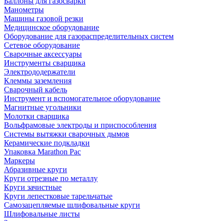
Баллоны для газосварки
Манометры
Машины газовой резки
Медицинское оборудование
Оборудование для газораспределительных систем
Сетевое оборудование
Сварочные аксессуары
Инструменты сварщика
Электрододержатели
Клеммы заземления
Сварочный кабель
Инструмент и вспомогательное оборудование
Магнитные угольники
Молотки сварщика
Вольфрамовые электроды и приспособления
Системы вытяжки сварочных дымов
Керамические подкладки
Упаковка Marathon Pac
Маркеры
Абразивные круги
Круги отрезные по металлу
Круги зачистные
Круги лепестковые тарельчатые
Самозацепляемые шлифовальные круги
Шлифовальные листы