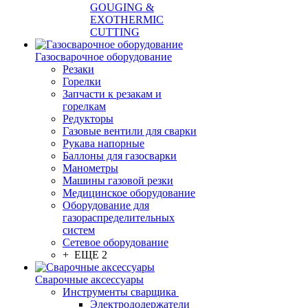
GOUGING &
EXOTHERMIC
CUTTING
Газосварочное оборудование
Резаки
Горелки
Запчасти к резакам и
горелкам
Редукторы
Газовые вентили для сварки
Рукава напорные
Баллоны для газосварки
Манометры
Машины газовой резки
Медицинское оборудование
Оборудование для
газораспределительных
систем
Сетевое оборудование
+ ЕЩЕ 2
Сварочные аксессуары
Инструменты сварщика
Электрододержатели