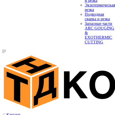
и резка
Экзотермическая
резка
Подводная
сварка и резка
Запасные части
ARC GOUGING
&
EXOTHERMIC
CUTTING
Каталог