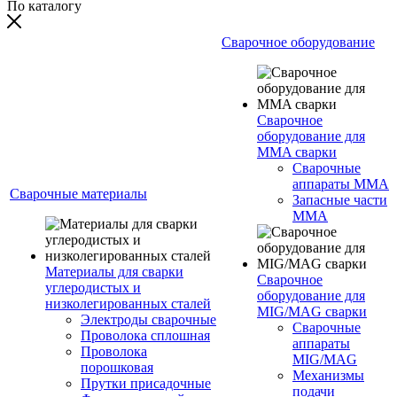
По каталогу
Сварочное оборудование
Сварочное
оборудование для
MMA сварки
Сварочные
аппараты MMA
Сварочные материалы
Запасные части
MMA
Материалы для сварки
Сварочное
углеродистых и
оборудование для
низколегированных сталей
MIG/MAG сварки
Электроды сварочные
Сварочные
Проволока сплошная
аппараты
Проволока
MIG/MAG
порошковая
Механизмы
Прутки присадочные
подачи