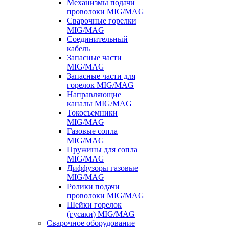
Механизмы подачи
проволоки MIG/MAG
Сварочные горелки
MIG/MAG
Соединительный
кабель
Запасные части
MIG/MAG
Запасные части для
горелок MIG/MAG
Направляющие
каналы MIG/MAG
Токосъемники
MIG/MAG
Газовые сопла
MIG/MAG
Пружины для сопла
MIG/MAG
Диффузоры газовые
MIG/MAG
Ролики подачи
проволоки MIG/MAG
Шейки горелок
(гусаки) MIG/MAG
Сварочное оборудование