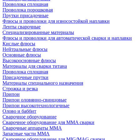
Проволока сплошная
Проволока порошковая
Прутки присадочные
Флюсы и проволоки для износостойкой наплавки
Ленты сварочные
Специализированные материалы
Флюсы и проволоки для автоматической сварки и наплавки
Кислые флюсы
Нейтральные флюсы
Основные флюсы
Высокоосновные флюсы
Материалы для сварки титана
Проволока сплошная
Присадочные прутки
Материалы специального назначения
Строжка и резка
Припои
Припои оловянно-свинцовые
Припои высокотехнологичные
Олово и баббит
Сварочное оборудование
Сварочное оборудование для MMA сварки
Сварочные аппараты MMA
Запасные части MMA
Сварочное оборудование для MIG/MAG сварки