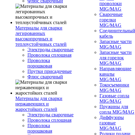
Флюс сварочный
проволоки
MIG/MAG
Сварочные
горелки
MIG/MAG
Материалы для сварки
Соединительны
легированных
кабель
высокопрочных и
Запасные части
теплоустойчивых сталей
MIG/MAG
Электроды сварочные
Запасные части
Проволока сплошная
для горелок
Проволока
MIG/MAG
порошковая
Направляющие
Прутки присадочные
каналы
Флюс сварочный
MIG/MAG
Токосъемники
MIG/MAG
Газовые сопла
Материалы для сварки
MIG/MAG
нержавеющих и
Пружины для
жаростойких сталей
сопла MIG/MAG
Электроды сварочные
Диффузоры
Проволока сплошная
газовые
Проволока
MIG/MAG
порошковая
Ролики подачи