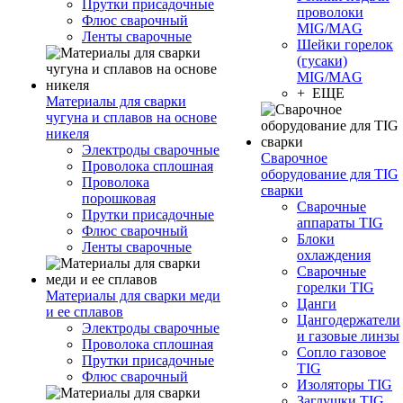
Прутки присадочные
проволоки
Флюс сварочный
MIG/MAG
Ленты сварочные
Шейки горелок
(гусаки)
MIG/MAG
+ ЕЩЕ
Материалы для сварки
чугуна и сплавов на основе
никеля
Электроды сварочные
Сварочное
Проволока сплошная
оборудование для TIG
Проволока
сварки
порошковая
Сварочные
Прутки присадочные
аппараты TIG
Флюс сварочный
Блоки
Ленты сварочные
охлаждения
Сварочные
горелки TIG
Материалы для сварки меди
Цанги
и ее сплавов
Цангодержатели
Электроды сварочные
и газовые линзы
Проволока сплошная
Сопло газовое
Прутки присадочные
TIG
Флюс сварочный
Изоляторы TIG
Заглушки TIG