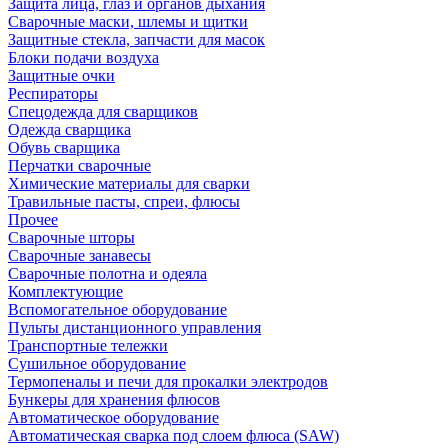
Защита лица, глаз и органов дыхания
Сварочные маски, шлемы и щитки
Защитные стекла, запчасти для масок
Блоки подачи воздуха
Защитные очки
Респираторы
Спецодежда для сварщиков
Одежда сварщика
Обувь сварщика
Перчатки сварочные
Химические материалы для сварки
Травильные пасты, спреи, флюсы
Прочее
Сварочные шторы
Сварочные занавесы
Сварочные полотна и одеяла
Комплектующие
Вспомогательное оборудование
Пульты дистанционного управления
Транспортные тележки
Сушильное оборудование
Термопеналы и печи для прокалки электродов
Бункеры для хранения флюсов
Автоматическое оборудование
Автоматическая сварка под слоем флюса (SAW)