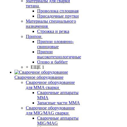
Материалы для сварки
титана
Проволока сплошная
Присадочные прутки
Материалы специального
назначения
Строжка и резка
Припои
Припои оловянно-
свинцовые
Припои
высокотехнологичные
Олово и баббит
+ ЕЩЕ 1
Сварочное оборудование
Сварочное оборудование
для MMA сварки
Сварочные аппараты
MMA
Запасные части MMA
Сварочное оборудование
для MIG/MAG сварки
Сварочные аппараты
MIG/MAG