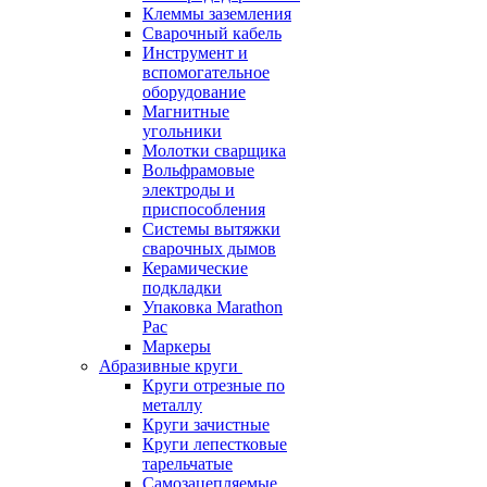
Клеммы заземления
Сварочный кабель
Инструмент и
вспомогательное
оборудование
Магнитные
угольники
Молотки сварщика
Вольфрамовые
электроды и
приспособления
Системы вытяжки
сварочных дымов
Керамические
подкладки
Упаковка Marathon
Pac
Маркеры
Абразивные круги
Круги отрезные по
металлу
Круги зачистные
Круги лепестковые
тарельчатые
Самозацепляемые