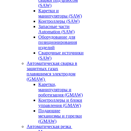
сварки под флюсом
(SAW)
Каретки и
манипуляторы (SAW)
Контроллеры (SAW)
Запасные части
Automation (SAW)
Оборудование для
позиционирования
изделий
Сварочные источники
(SAW)
Автоматическая сварка в
защитных газах
плавящимся электродом
(GMAW)
Каретки,
манипуляторы и
роботизация (GMAW)
Контроллеры и блоки
управления (GMAW)
Подающие
механизмы и горелки
(GMAW)
Автоматическая резка