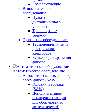
Комплектующие
Вспомогательное
оборудование
Пульты
дистанционного
управления
Транспортные
тележки
Сушильное оборудование
Термопеналы и печи
для прокалки
электродов
Бункеры для хранения
флюсов
Автоматическое оборудование
Автоматическая сварка под
слоем флюса (SAW)
Головки и горелки
(SAW)
Дополнительные
оснащение и опции
для оборудования
автоматической