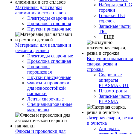
Наборы для TIG
Материалы для сварки
горелки
алюминия и его сплавов
Головки TIG
Электроды сварочные
горелок
Проволока сплошная
Запасные части
Прутки присадочные
TIG
+ ЕЩЕ
Материалы для наплавки и
ремонта деталей
Электроды сварочные
Воздушно-плазменная
Проволока сплошная
сварка, резка и
Проволока
строжка
порошковая
Сварочные
Прутки присадочные
аппараты
Флюсы и проволоки
PLASMA CUT
для износостойкой
Плазмотроны
наплавки
Запасные части
Ленты сварочные
PLASMA
Специализированные
материалы
Лазерная сварка, резка
и очистка
Аппараты
Флюсы и проволоки для
лазерной сварки