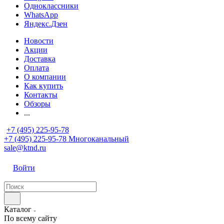
Одноклассники
WhatsApp
Яндекс.Дзен
Новости
Акции
Доставка
Оплата
О компании
Как купить
Контакты
Обзоры
...
+7 (495) 225-95-78
+7 (495) 225-95-78
Многоканальный
sale@ktnd.ru
Войти
Каталог
По всему сайту