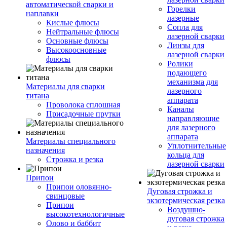
автоматической сварки и
Горелки
наплавки
лазерные
Кислые флюсы
Сопла для
Нейтральные флюсы
лазерной сварки
Основные флюсы
Линзы для
Высокоосновные
лазерной сварки
флюсы
Ролики
подающего
механизма для
Материалы для сварки
лазерного
титана
аппарата
Проволока сплошная
Каналы
Присадочные прутки
направляющие
для лазерного
аппарата
Материалы специального
Уплотнительные
назначения
кольца для
Строжка и резка
лазерной сварки
Припои
Припои оловянно-
Дуговая строжка и
свинцовые
экзотермическая резка
Припои
Воздушно-
высокотехнологичные
дуговая строжка
Олово и баббит