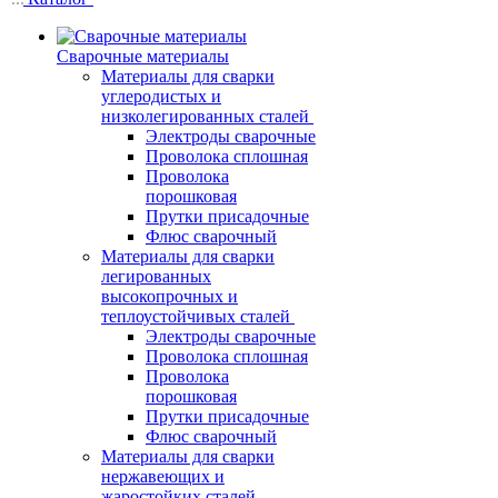
Сварочные материалы
Материалы для сварки
углеродистых и
низколегированных сталей
Электроды сварочные
Проволока сплошная
Проволока
порошковая
Прутки присадочные
Флюс сварочный
Материалы для сварки
легированных
высокопрочных и
теплоустойчивых сталей
Электроды сварочные
Проволока сплошная
Проволока
порошковая
Прутки присадочные
Флюс сварочный
Материалы для сварки
нержавеющих и
жаростойких сталей