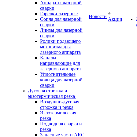
Аппараты лазерной
сварки
Горелки лазерные
Новости
Сопла для лазерной
Акции
сварки
Линзы для лазерной
сварки
Ролики подающего
механизма для
лазерного аппарата
Каналы
направляющие для
лазерного аппарата
Уплотнительные
кольца для лазерной
сварки
Дуговая строжка и
экзотермическая резка
Воздушно-дуговая
строжка и резка
Экзотермическая
резка
Подводная сварка и
резка
Запасные части ARC