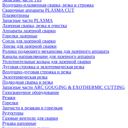
Воздушно-плазменная сварка, резка и строжка
Сварочные аппараты PLASMA CUT
Плазмотроны
Запасные части PLASMA
Лазерная сварка, резка и очистка
Аппараты лазерной сварки
Горелки лазерные
Сопла для лазерной сварки
Линзы для лазерной сварки
Ролики подающего механизма для лазерного аппарата
Каналы направляющие для лазерного аппарата
Уплотнительные кольца для лазерной сварки
Дуговая строжка и экзотермическая резка
Воздушно-дуговая строжка и резка
Экзотермическая резка
Подводная сварка и резка
Запасные части ARC GOUGING & EXOTHERMIC CUTTING
Газосварочное оборудование
Резаки
Горелки
Запчасти к резакам и горелкам
Редукторы
Газовые вентили для сварки
Рукава напорные