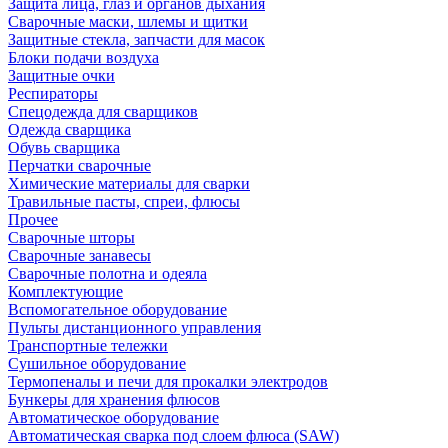
Защита лица, глаз и органов дыхания
Сварочные маски, шлемы и щитки
Защитные стекла, запчасти для масок
Блоки подачи воздуха
Защитные очки
Респираторы
Спецодежда для сварщиков
Одежда сварщика
Обувь сварщика
Перчатки сварочные
Химические материалы для сварки
Травильные пасты, спреи, флюсы
Прочее
Сварочные шторы
Сварочные занавесы
Сварочные полотна и одеяла
Комплектующие
Вспомогательное оборудование
Пульты дистанционного управления
Транспортные тележки
Сушильное оборудование
Термопеналы и печи для прокалки электродов
Бункеры для хранения флюсов
Автоматическое оборудование
Автоматическая сварка под слоем флюса (SAW)