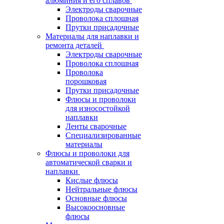
алюминия и его сплавов
Электроды сварочные
Проволока сплошная
Прутки присадочные
Материалы для наплавки и
ремонта деталей
Электроды сварочные
Проволока сплошная
Проволока
порошковая
Прутки присадочные
Флюсы и проволоки
для износостойкой
наплавки
Ленты сварочные
Специализированные
материалы
Флюсы и проволоки для
автоматической сварки и
наплавки
Кислые флюсы
Нейтральные флюсы
Основные флюсы
Высокоосновные
флюсы