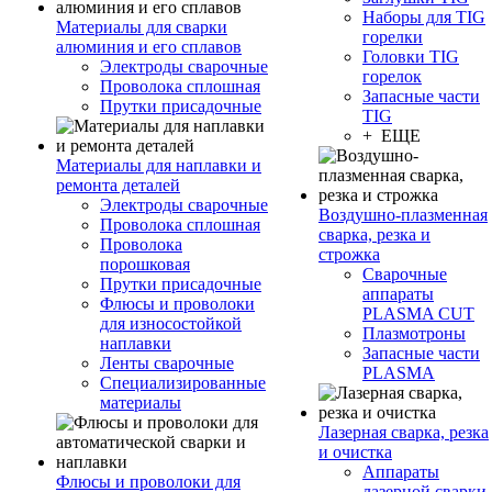
Наборы для TIG
Материалы для сварки
горелки
алюминия и его сплавов
Головки TIG
Электроды сварочные
горелок
Проволока сплошная
Запасные части
Прутки присадочные
TIG
+ ЕЩЕ
Материалы для наплавки и
ремонта деталей
Электроды сварочные
Воздушно-плазменная
Проволока сплошная
сварка, резка и
Проволока
строжка
порошковая
Сварочные
Прутки присадочные
аппараты
Флюсы и проволоки
PLASMA CUT
для износостойкой
Плазмотроны
наплавки
Запасные части
Ленты сварочные
PLASMA
Специализированные
материалы
Лазерная сварка, резка
и очистка
Аппараты
Флюсы и проволоки для
лазерной сварки