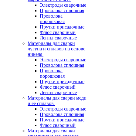
Электроды сварочные
Проволока сплошная
Проволока
порошковая
Прутки присадочные
Флюс сварочный
Ленты сварочные
Материалы для сварки
чугуна и сплавов на основе
никеля
Электроды сварочные
Проволока сплошная
Проволока
порошковая
Прутки присадочные
Флюс сварочный
Ленты сварочные
Материалы для сварки меди
и ее сплавов
Электроды сварочные
Проволока сплошная
Прутки присадочные
Флюс сварочный
Материалы для сварки