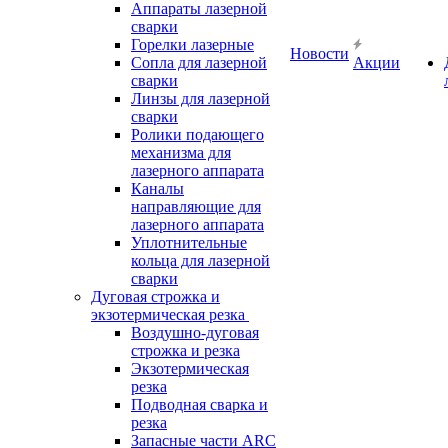
Аппараты лазерной
сварки
Горелки лазерные
Новости
Сопла для лазерной
Акции
сварки
Линзы для лазерной
сварки
Ролики подающего
механизма для
лазерного аппарата
Каналы
направляющие для
лазерного аппарата
Уплотнительные
кольца для лазерной
сварки
Дуговая строжка и
экзотермическая резка
Воздушно-дуговая
строжка и резка
Экзотермическая
резка
Подводная сварка и
резка
Запасные части ARC