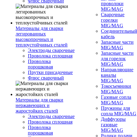
Флюс сварочный
проволоки
MIG/MAG
Сварочные
горелки
MIG/MAG
Материалы для сварки
Соединительны
легированных
кабель
высокопрочных и
Запасные части
теплоустойчивых сталей
MIG/MAG
Электроды сварочные
Запасные части
Проволока сплошная
для горелок
Проволока
MIG/MAG
порошковая
Направляющие
Прутки присадочные
каналы
Флюс сварочный
MIG/MAG
Токосъемники
MIG/MAG
Газовые сопла
Материалы для сварки
MIG/MAG
нержавеющих и
Пружины для
жаростойких сталей
сопла MIG/MAG
Электроды сварочные
Диффузоры
Проволока сплошная
газовые
Проволока
MIG/MAG
порошковая
Ролики подачи