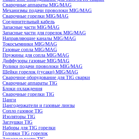
Сварочные аппараты MIG/MAG
Механизмы подачи проволоки MIG/MAG
Сварочные горелки MIG/MAG
Соединительный кабель
Запасные части MIG/MAG
Запасные части для горелок MIG/MAG
Направляющие каналы MIG/MAG
Токосъемники MIG/MAG
Газовые сопла MIG/MAG
Пружины для сопла MIG/MAG
Диффузоры газовые MIG/MAG
Ролики подачи проволоки MIG/MAG
Шейки горелок (гусаки) MIG/MAG
Сварочное оборудование для TIG сварки
Сварочные аппараты TIG
Блоки охлаждения
Сварочные горелки TIG
Цанги
Цангодержатели и газовые линзы
Сопло газовое TIG
Изоляторы TIG
Заглушки TIG
Наборы для TIG горелки
Головки TIG горелок
Запасные части TIG