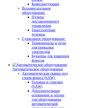
Комплектующие
Вспомогательное
оборудование
Пульты
дистанционного
управления
Транспортные
тележки
Сушильное оборудование
Термопеналы и печи
для прокалки
электродов
Бункеры для хранения
флюсов
Автоматическое оборудование
Автоматическая сварка под
слоем флюса (SAW)
Головки и горелки
(SAW)
Дополнительные
оснащение и опции
для оборудования
автоматической