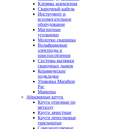
Клеммы заземления
Сварочный кабель
Инструмент и
вспомогательное
оборудование
Магнитные
угольники
Молотки сварщика
Вольфрамовые
электроды и
приспособления
Системы вытяжки
сварочных дымов
Керамические
подкладки
Упаковка Marathon
Pac
Маркеры
Абразивные круги
Круги отрезные по
металлу
Круги зачистные
Круги лепестковые
тарельчатые
Самозацепляемые