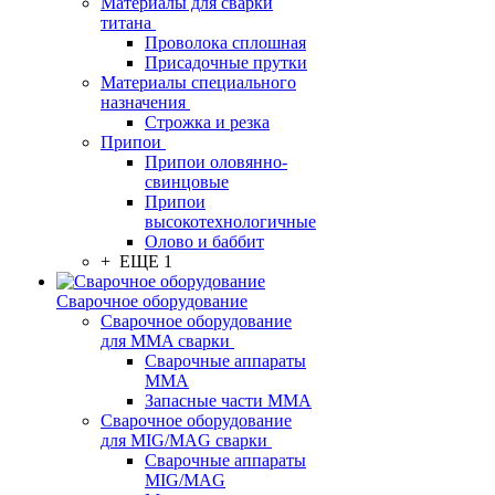
Материалы для сварки
титана
Проволока сплошная
Присадочные прутки
Материалы специального
назначения
Строжка и резка
Припои
Припои оловянно-
свинцовые
Припои
высокотехнологичные
Олово и баббит
+ ЕЩЕ 1
Сварочное оборудование
Сварочное оборудование
для MMA сварки
Сварочные аппараты
MMA
Запасные части MMA
Сварочное оборудование
для MIG/MAG сварки
Сварочные аппараты
MIG/MAG