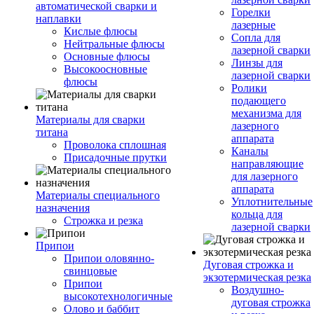
автоматической сварки и
Горелки
наплавки
лазерные
Кислые флюсы
Сопла для
Нейтральные флюсы
лазерной сварки
Основные флюсы
Линзы для
Высокоосновные
лазерной сварки
флюсы
Ролики
подающего
механизма для
Материалы для сварки
лазерного
титана
аппарата
Проволока сплошная
Каналы
Присадочные прутки
направляющие
для лазерного
аппарата
Материалы специального
Уплотнительные
назначения
кольца для
Строжка и резка
лазерной сварки
Припои
Припои оловянно-
Дуговая строжка и
свинцовые
экзотермическая резка
Припои
Воздушно-
высокотехнологичные
дуговая строжка
Олово и баббит