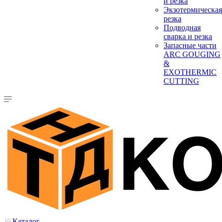
и резка
Экзотермическая
резка
Подводная
сварка и резка
Запасные части
ARC GOUGING
&
EXOTHERMIC
CUTTING
Каталог