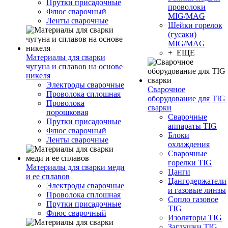
Прутки присадочные
проволоки
Флюс сварочный
MIG/MAG
Ленты сварочные
Шейки горелок
(гусаки)
MIG/MAG
+ ЕЩЕ
Материалы для сварки
чугуна и сплавов на основе
никеля
Электроды сварочные
Сварочное
Проволока сплошная
оборудование для TIG
Проволока
сварки
порошковая
Сварочные
Прутки присадочные
аппараты TIG
Флюс сварочный
Блоки
Ленты сварочные
охлаждения
Сварочные
горелки TIG
Материалы для сварки меди
Цанги
и ее сплавов
Цангодержатели
Электроды сварочные
и газовые линзы
Проволока сплошная
Сопло газовое
Прутки присадочные
TIG
Флюс сварочный
Изоляторы TIG
Заглушки TIG