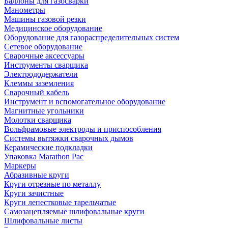
Баллоны для газосварки
Манометры
Машины газовой резки
Медицинское оборудование
Оборудование для газораспределительных систем
Сетевое оборудование
Сварочные аксессуары
Инструменты сварщика
Электрододержатели
Клеммы заземления
Сварочный кабель
Инструмент и вспомогательное оборудование
Магнитные угольники
Молотки сварщика
Вольфрамовые электроды и приспособления
Системы вытяжки сварочных дымов
Керамические подкладки
Упаковка Marathon Pac
Маркеры
Абразивные круги
Круги отрезные по металлу
Круги зачистные
Круги лепестковые тарельчатые
Самозацепляемые шлифовальные круги
Шлифовальные листы