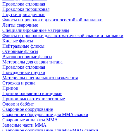
Проволока сплошная
Проволока порошковая
Прутки присадочные
Флюсы и проволоки для износостойкой наплавки
Ленты сварочные
Специализированные материалы
Флюсы и проволоки для автоматической сварки и наплавки
Кислые флюсы
Нейтральные флюсы
Основные флюсы
Высокоосновные флюсы
Материалы для сварки титана
Проволока сплошная
Присадочные прутки
Материалы специального назначения
Строжка и резка
Припои
Припои оловянно-свинцовые
Припои высокотехнологичные
Олово и баббит
Сварочное оборудование
Сварочное оборудование для MMA сварки
Сварочные аппараты MMA
Запасные части MMA
Сварочное оборудование для MIG/MAG сварки