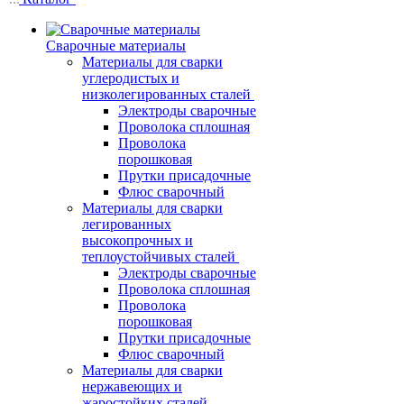
Сварочные материалы
Материалы для сварки
углеродистых и
низколегированных сталей
Электроды сварочные
Проволока сплошная
Проволока
порошковая
Прутки присадочные
Флюс сварочный
Материалы для сварки
легированных
высокопрочных и
теплоустойчивых сталей
Электроды сварочные
Проволока сплошная
Проволока
порошковая
Прутки присадочные
Флюс сварочный
Материалы для сварки
нержавеющих и
жаростойких сталей