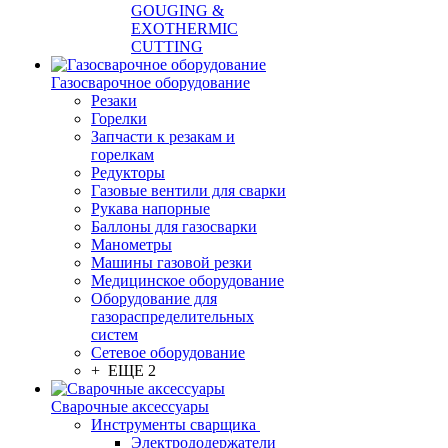
GOUGING &
EXOTHERMIC
CUTTING
Газосварочное оборудование
Резаки
Горелки
Запчасти к резакам и
горелкам
Редукторы
Газовые вентили для сварки
Рукава напорные
Баллоны для газосварки
Манометры
Машины газовой резки
Медицинское оборудование
Оборудование для
газораспределительных
систем
Сетевое оборудование
+ ЕЩЕ 2
Сварочные аксессуары
Инструменты сварщика
Электрододержатели