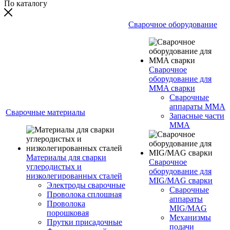
По каталогу
Сварочное оборудование
Сварочное
оборудование для
MMA сварки
Сварочные
аппараты MMA
Сварочные материалы
Запасные части
MMA
Материалы для сварки
Сварочное
углеродистых и
оборудование для
низколегированных сталей
MIG/MAG сварки
Электроды сварочные
Сварочные
Проволока сплошная
аппараты
Проволока
MIG/MAG
порошковая
Механизмы
Прутки присадочные
подачи