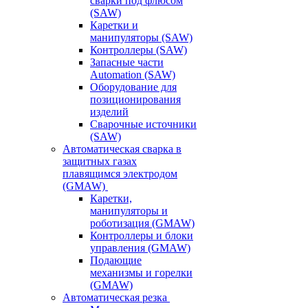
сварки под флюсом
(SAW)
Каретки и
манипуляторы (SAW)
Контроллеры (SAW)
Запасные части
Automation (SAW)
Оборудование для
позиционирования
изделий
Сварочные источники
(SAW)
Автоматическая сварка в
защитных газах
плавящимся электродом
(GMAW)
Каретки,
манипуляторы и
роботизация (GMAW)
Контроллеры и блоки
управления (GMAW)
Подающие
механизмы и горелки
(GMAW)
Автоматическая резка