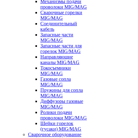
Механизмы подачи
проволоки MIG/MAG
Сварочные горелки
MIG/MAG
Соединительный
кабель
Запасные части
MIG/MAG
Запасные части для
горелок MIG/MAG
Направляющие
каналы MIG/MAG
Токосъемники
MIG/MAG
Газовые сопла
MIG/MAG
Пружины для сопла
MIG/MAG
Диффузоры газовые
MIG/MAG
Ролики подачи
проволоки MIG/MAG
Шейки горелок
(гусаки) MIG/MAG
Сварочное оборудование