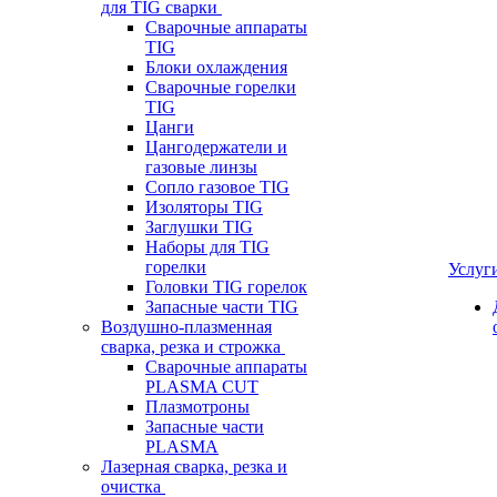
для TIG сварки
Сварочные аппараты
TIG
Блоки охлаждения
Сварочные горелки
TIG
Цанги
Цангодержатели и
газовые линзы
Сопло газовое TIG
Изоляторы TIG
Заглушки TIG
Наборы для TIG
горелки
Услуг
Головки TIG горелок
Запасные части TIG
Воздушно-плазменная
сварка, резка и строжка
Сварочные аппараты
PLASMA CUT
Плазмотроны
Запасные части
PLASMA
Лазерная сварка, резка и
очистка