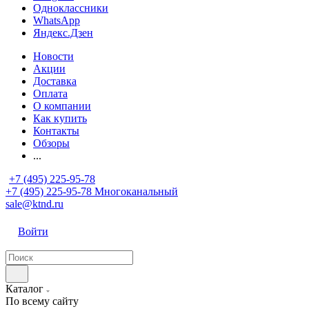
Одноклассники
WhatsApp
Яндекс.Дзен
Новости
Акции
Доставка
Оплата
О компании
Как купить
Контакты
Обзоры
...
+7 (495) 225-95-78
+7 (495) 225-95-78
Многоканальный
sale@ktnd.ru
Войти
Каталог
По всему сайту