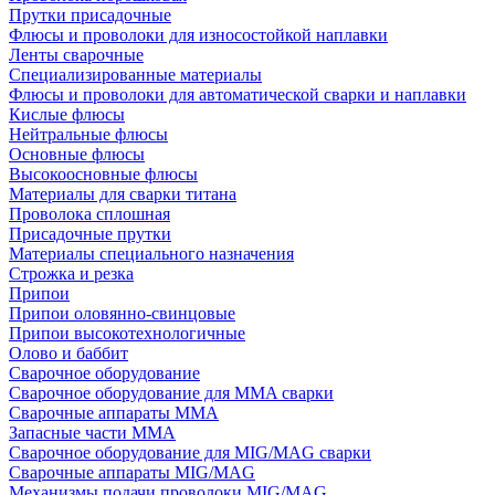
Прутки присадочные
Флюсы и проволоки для износостойкой наплавки
Ленты сварочные
Специализированные материалы
Флюсы и проволоки для автоматической сварки и наплавки
Кислые флюсы
Нейтральные флюсы
Основные флюсы
Высокоосновные флюсы
Материалы для сварки титана
Проволока сплошная
Присадочные прутки
Материалы специального назначения
Строжка и резка
Припои
Припои оловянно-свинцовые
Припои высокотехнологичные
Олово и баббит
Сварочное оборудование
Сварочное оборудование для MMA сварки
Сварочные аппараты MMA
Запасные части MMA
Сварочное оборудование для MIG/MAG сварки
Сварочные аппараты MIG/MAG
Механизмы подачи проволоки MIG/MAG