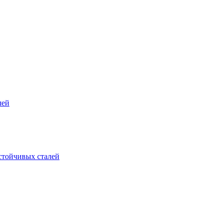
лей
стойчивых сталей