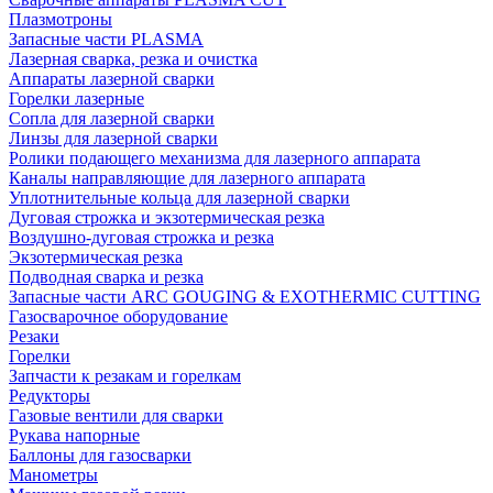
Плазмотроны
Запасные части PLASMA
Лазерная сварка, резка и очистка
Аппараты лазерной сварки
Горелки лазерные
Сопла для лазерной сварки
Линзы для лазерной сварки
Ролики подающего механизма для лазерного аппарата
Каналы направляющие для лазерного аппарата
Уплотнительные кольца для лазерной сварки
Дуговая строжка и экзотермическая резка
Воздушно-дуговая строжка и резка
Экзотермическая резка
Подводная сварка и резка
Запасные части ARC GOUGING & EXOTHERMIC CUTTING
Газосварочное оборудование
Резаки
Горелки
Запчасти к резакам и горелкам
Редукторы
Газовые вентили для сварки
Рукава напорные
Баллоны для газосварки
Манометры