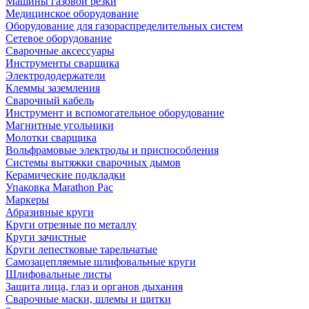
Машины газовой резки
Медицинское оборудование
Оборудование для газораспределительных систем
Сетевое оборудование
Сварочные аксессуары
Инструменты сварщика
Электрододержатели
Клеммы заземления
Сварочный кабель
Инструмент и вспомогательное оборудование
Магнитные угольники
Молотки сварщика
Вольфрамовые электроды и приспособления
Системы вытяжки сварочных дымов
Керамические подкладки
Упаковка Marathon Pac
Маркеры
Абразивные круги
Круги отрезные по металлу
Круги зачистные
Круги лепестковые тарельчатые
Самозацепляемые шлифовальные круги
Шлифовальные листы
Защита лица, глаз и органов дыхания
Сварочные маски, шлемы и щитки