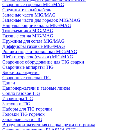
Сварочные горелки MIG/MAG
Соединительный кабель
Запасные части MIG/MAG
Запасные части для горелок MIG/MAG
Направляющие каналы MIG/MAG
Токосъемники MIG/MAG
Газовые сопла MIG/MAG
Пружины для сопла MIG/MAG
Диффузоры газовые MIG/MAG
Ролики подачи проволоки MIG/MAG
Шейки горелок (гусаки) MIG/MAG
Сварочное оборудование для TIG сварки
Сварочные аппараты TIG
Блоки охлаждения
Сварочные горелки TIG
Цанги
Цангодержатели и газовые линзы
Сопло газовое TIG
Изоляторы TIG
Заглушки TIG
Наборы для TIG горелки
Головки TIG горелок
Запасные части TIG
Воздушно-плазменная сварка, резка и строжка
Сварочные аппараты PLASMA CUT