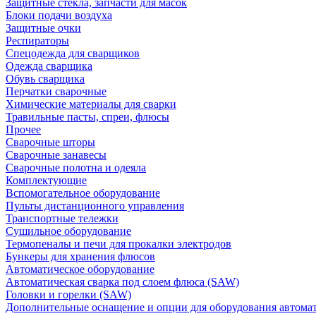
Защитные стекла, запчасти для масок
Блоки подачи воздуха
Защитные очки
Респираторы
Спецодежда для сварщиков
Одежда сварщика
Обувь сварщика
Перчатки сварочные
Химические материалы для сварки
Травильные пасты, спреи, флюсы
Прочее
Сварочные шторы
Сварочные занавесы
Сварочные полотна и одеяла
Комплектующие
Вспомогательное оборудование
Пульты дистанционного управления
Транспортные тележки
Сушильное оборудование
Термопеналы и печи для прокалки электродов
Бункеры для хранения флюсов
Автоматическое оборудование
Автоматическая сварка под слоем флюса (SAW)
Головки и горелки (SAW)
Дополнительные оснащение и опции для оборудования автома