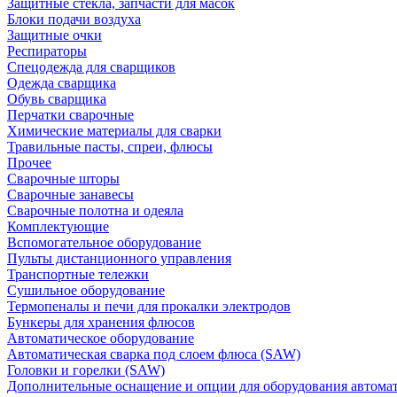
Защитные стекла, запчасти для масок
Блоки подачи воздуха
Защитные очки
Респираторы
Спецодежда для сварщиков
Одежда сварщика
Обувь сварщика
Перчатки сварочные
Химические материалы для сварки
Травильные пасты, спреи, флюсы
Прочее
Сварочные шторы
Сварочные занавесы
Сварочные полотна и одеяла
Комплектующие
Вспомогательное оборудование
Пульты дистанционного управления
Транспортные тележки
Сушильное оборудование
Термопеналы и печи для прокалки электродов
Бункеры для хранения флюсов
Автоматическое оборудование
Автоматическая сварка под слоем флюса (SAW)
Головки и горелки (SAW)
Дополнительные оснащение и опции для оборудования автома