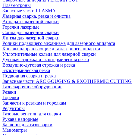
Плазмотроны
Запасные части PLASMA
Лазерная сварка, резка и очистка
Аппараты лазерной сварки
Горелки лазерные
Сопла для лазерной сварки
Линзы для лазерной сварки
Ролики подающего механизма для лазерного аппарата
Каналы направляющие для лазерного аппарата
Уплотнительные кольца для лазерной сварки
Дуговая строжка и экзотермическая резка
Воздушно-дуговая строжка и резка
Экзотермическая резка
Подводная сварка и резка
Запасные части ARC GOUGING & EXOTHERMIC CUTTING
Газосварочное оборудование
Резаки
Горелки
Запчасти к резакам и горелкам
Редукторы
Газовые вентили для сварки
Рукава напорные
Баллоны для газосварки
Манометры