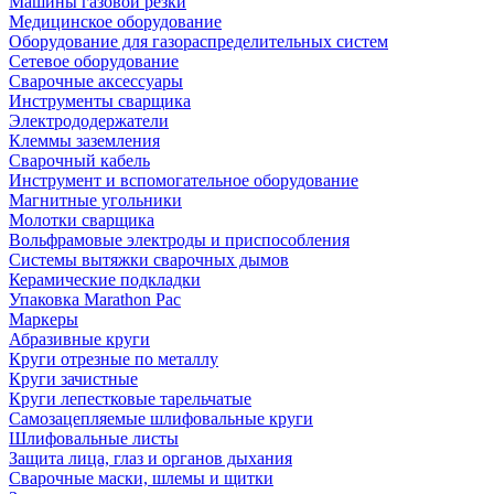
Машины газовой резки
Медицинское оборудование
Оборудование для газораспределительных систем
Сетевое оборудование
Сварочные аксессуары
Инструменты сварщика
Электрододержатели
Клеммы заземления
Сварочный кабель
Инструмент и вспомогательное оборудование
Магнитные угольники
Молотки сварщика
Вольфрамовые электроды и приспособления
Системы вытяжки сварочных дымов
Керамические подкладки
Упаковка Marathon Pac
Маркеры
Абразивные круги
Круги отрезные по металлу
Круги зачистные
Круги лепестковые тарельчатые
Самозацепляемые шлифовальные круги
Шлифовальные листы
Защита лица, глаз и органов дыхания
Сварочные маски, шлемы и щитки