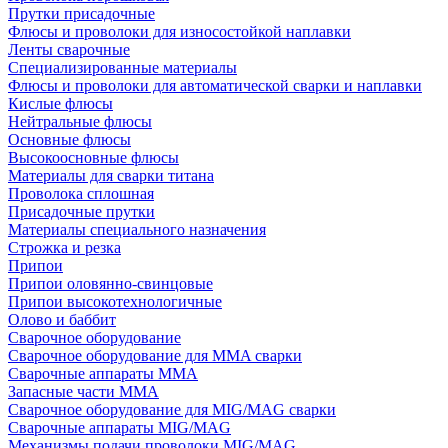
Прутки присадочные
Флюсы и проволоки для износостойкой наплавки
Ленты сварочные
Специализированные материалы
Флюсы и проволоки для автоматической сварки и наплавки
Кислые флюсы
Нейтральные флюсы
Основные флюсы
Высокоосновные флюсы
Материалы для сварки титана
Проволока сплошная
Присадочные прутки
Материалы специального назначения
Строжка и резка
Припои
Припои оловянно-свинцовые
Припои высокотехнологичные
Олово и баббит
Сварочное оборудование
Сварочное оборудование для MMA сварки
Сварочные аппараты MMA
Запасные части MMA
Сварочное оборудование для MIG/MAG сварки
Сварочные аппараты MIG/MAG
Механизмы подачи проволоки MIG/MAG