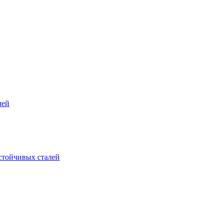
лей
стойчивых сталей