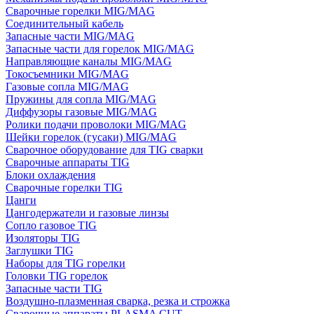
Сварочные горелки MIG/MAG
Соединительный кабель
Запасные части MIG/MAG
Запасные части для горелок MIG/MAG
Направляющие каналы MIG/MAG
Токосъемники MIG/MAG
Газовые сопла MIG/MAG
Пружины для сопла MIG/MAG
Диффузоры газовые MIG/MAG
Ролики подачи проволоки MIG/MAG
Шейки горелок (гусаки) MIG/MAG
Сварочное оборудование для TIG сварки
Сварочные аппараты TIG
Блоки охлаждения
Сварочные горелки TIG
Цанги
Цангодержатели и газовые линзы
Сопло газовое TIG
Изоляторы TIG
Заглушки TIG
Наборы для TIG горелки
Головки TIG горелок
Запасные части TIG
Воздушно-плазменная сварка, резка и строжка
Сварочные аппараты PLASMA CUT