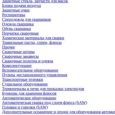
Защитные стекла, запчасти для масок
Блоки подачи воздуха
Защитные очки
Респираторы
Спецодежда для сварщиков
Одежда сварщика
Обувь сварщика
Перчатки сварочные
Химические материалы для сварки
Травильные пасты, спреи, флюсы
Прочее
Сварочные шторы
Сварочные занавесы
Сварочные полотна и одеяла
Комплектующие
Вспомогательное оборудование
Пульты дистанционного управления
Транспортные тележки
Сушильное оборудование
Термопеналы и печи для прокалки электродов
Бункеры для хранения флюсов
Автоматическое оборудование
Автоматическая сварка под слоем флюса (SAW)
Головки и горелки (SAW)
Дополнительные оснащение и опции для оборудования автома