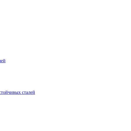
лей
стойчивых сталей