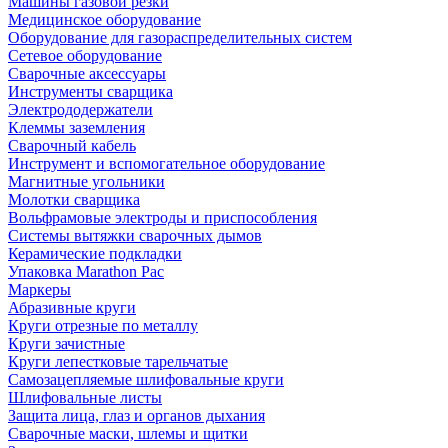
Машины газовой резки
Медицинское оборудование
Оборудование для газораспределительных систем
Сетевое оборудование
Сварочные аксессуары
Инструменты сварщика
Электрододержатели
Клеммы заземления
Сварочный кабель
Инструмент и вспомогательное оборудование
Магнитные угольники
Молотки сварщика
Вольфрамовые электроды и приспособления
Системы вытяжки сварочных дымов
Керамические подкладки
Упаковка Marathon Pac
Маркеры
Абразивные круги
Круги отрезные по металлу
Круги зачистные
Круги лепестковые тарельчатые
Самозацепляемые шлифовальные круги
Шлифовальные листы
Защита лица, глаз и органов дыхания
Сварочные маски, шлемы и щитки