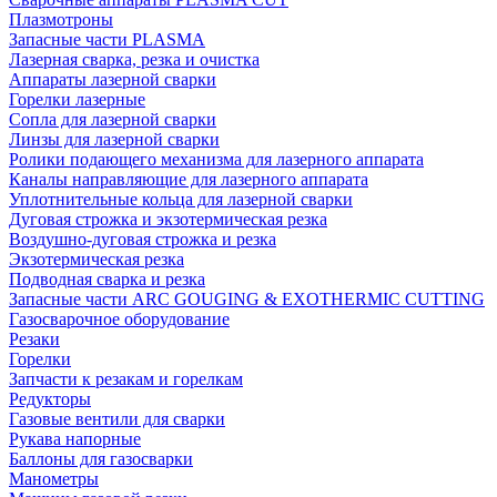
Плазмотроны
Запасные части PLASMA
Лазерная сварка, резка и очистка
Аппараты лазерной сварки
Горелки лазерные
Сопла для лазерной сварки
Линзы для лазерной сварки
Ролики подающего механизма для лазерного аппарата
Каналы направляющие для лазерного аппарата
Уплотнительные кольца для лазерной сварки
Дуговая строжка и экзотермическая резка
Воздушно-дуговая строжка и резка
Экзотермическая резка
Подводная сварка и резка
Запасные части ARC GOUGING & EXOTHERMIC CUTTING
Газосварочное оборудование
Резаки
Горелки
Запчасти к резакам и горелкам
Редукторы
Газовые вентили для сварки
Рукава напорные
Баллоны для газосварки
Манометры