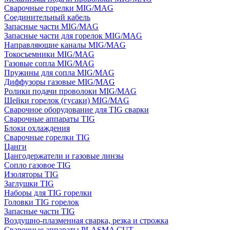
Сварочные горелки MIG/MAG
Соединительный кабель
Запасные части MIG/MAG
Запасные части для горелок MIG/MAG
Направляющие каналы MIG/MAG
Токосъемники MIG/MAG
Газовые сопла MIG/MAG
Пружины для сопла MIG/MAG
Диффузоры газовые MIG/MAG
Ролики подачи проволоки MIG/MAG
Шейки горелок (гусаки) MIG/MAG
Сварочное оборудование для TIG сварки
Сварочные аппараты TIG
Блоки охлаждения
Сварочные горелки TIG
Цанги
Цангодержатели и газовые линзы
Сопло газовое TIG
Изоляторы TIG
Заглушки TIG
Наборы для TIG горелки
Головки TIG горелок
Запасные части TIG
Воздушно-плазменная сварка, резка и строжка
Сварочные аппараты PLASMA CUT