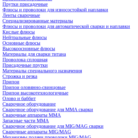
Прутки присадочные
Флюсы и проволоки для износостойкой наплавки
Ленты сварочные
Специализированные материалы
Флюсы и проволоки для автоматической сварки и наплавки
Кислые флюсы
Нейтральные флюсы
Основные флюсы
Высокоосновные флюсы
Материалы для сварки титана
Проволока сплошная
Присадочные прутки
Материалы специального назначения
Строжка и резка
Припои
Припои оловянно-свинцовые
Припои высокотехнологичные
Олово и баббит
Сварочное оборудование
Сварочное оборудование для MMA сварки
Сварочные аппараты MMA
Запасные части MMA
Сварочное оборудование для MIG/MAG сварки
Сварочные аппараты MIG/MAG
Механизмы подачи проволоки MIG/MAG