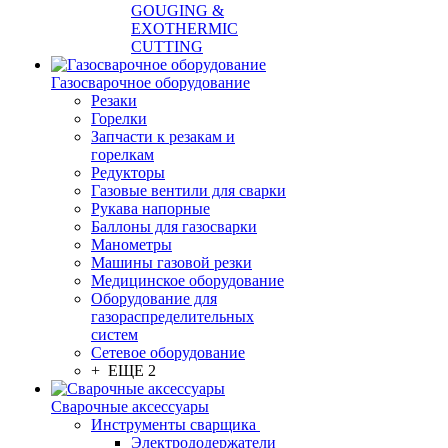
GOUGING &
EXOTHERMIC
CUTTING
Газосварочное оборудование
Резаки
Горелки
Запчасти к резакам и
горелкам
Редукторы
Газовые вентили для сварки
Рукава напорные
Баллоны для газосварки
Манометры
Машины газовой резки
Медицинское оборудование
Оборудование для
газораспределительных
систем
Сетевое оборудование
+ ЕЩЕ 2
Сварочные аксессуары
Инструменты сварщика
Электрододержатели