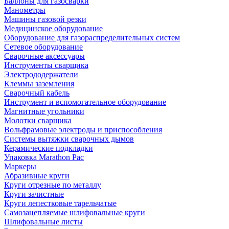
Баллоны для газосварки
Манометры
Машины газовой резки
Медицинское оборудование
Оборудование для газораспределительных систем
Сетевое оборудование
Сварочные аксессуары
Инструменты сварщика
Электрододержатели
Клеммы заземления
Сварочный кабель
Инструмент и вспомогательное оборудование
Магнитные угольники
Молотки сварщика
Вольфрамовые электроды и приспособления
Системы вытяжки сварочных дымов
Керамические подкладки
Упаковка Marathon Pac
Маркеры
Абразивные круги
Круги отрезные по металлу
Круги зачистные
Круги лепестковые тарельчатые
Самозацепляемые шлифовальные круги
Шлифовальные листы