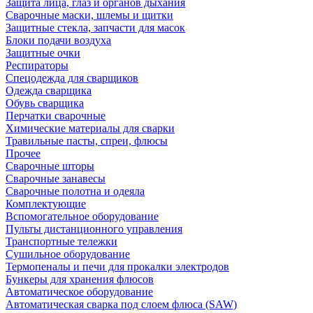
Защита лица, глаз и органов дыхания
Сварочные маски, шлемы и щитки
Защитные стекла, запчасти для масок
Блоки подачи воздуха
Защитные очки
Респираторы
Спецодежда для сварщиков
Одежда сварщика
Обувь сварщика
Перчатки сварочные
Химические материалы для сварки
Травильные пасты, спреи, флюсы
Прочее
Сварочные шторы
Сварочные занавесы
Сварочные полотна и одеяла
Комплектующие
Вспомогательное оборудование
Пульты дистанционного управления
Транспортные тележки
Сушильное оборудование
Термопеналы и печи для прокалки электродов
Бункеры для хранения флюсов
Автоматическое оборудование
Автоматическая сварка под слоем флюса (SAW)