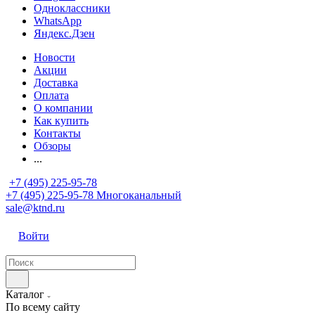
Одноклассники
WhatsApp
Яндекс.Дзен
Новости
Акции
Доставка
Оплата
О компании
Как купить
Контакты
Обзоры
...
+7 (495) 225-95-78
+7 (495) 225-95-78
Многоканальный
sale@ktnd.ru
Войти
Каталог
По всему сайту