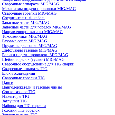
Сварочные аппараты MIG/MAG
Механизмы подачи проволоки MIG/MAG
Сварочные горелки MIG/MAG
Соединительный кабель
Запасные части MIG/MAG
Запасные части для горелок MIG/MAG
Направляющие каналы MIG/MAG
Токосъемники MIG/MAG
Газовые сопла MIG/MAG
Пружины для сопла MIG/MAG
Диффузоры газовые MIG/MAG
Ролики подачи проволоки MIG/MAG
Шейки горелок (гусаки) MIG/MAG
Сварочное оборудование для TIG сварки
Сварочные аппараты TIG
Блоки охлаждения
Сварочные горелки TIG
Цанги
Цангодержатели и газовые линзы
Сопло газовое TIG
Изоляторы TIG
Заглушки TIG
Наборы для TIG горелки
Головки TIG горелок
Запасные части TIG