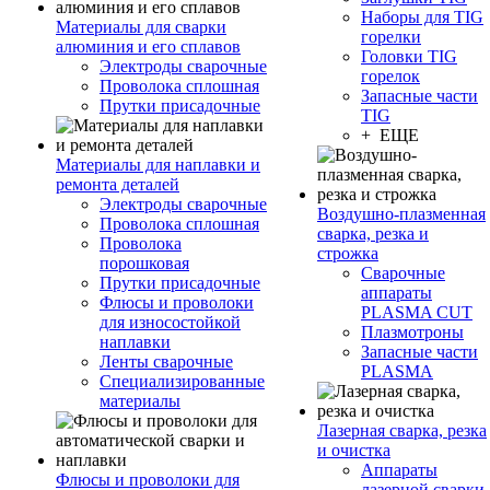
Наборы для TIG
Материалы для сварки
горелки
алюминия и его сплавов
Головки TIG
Электроды сварочные
горелок
Проволока сплошная
Запасные части
Прутки присадочные
TIG
+ ЕЩЕ
Материалы для наплавки и
ремонта деталей
Электроды сварочные
Воздушно-плазменная
Проволока сплошная
сварка, резка и
Проволока
строжка
порошковая
Сварочные
Прутки присадочные
аппараты
Флюсы и проволоки
PLASMA CUT
для износостойкой
Плазмотроны
наплавки
Запасные части
Ленты сварочные
PLASMA
Специализированные
материалы
Лазерная сварка, резка
и очистка
Аппараты
Флюсы и проволоки для
лазерной сварки