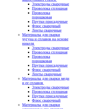
Электроды сварочные
Проволока сплошная
Проволока
порошковая
Прутки присадочные
Флюс сварочный
Ленты сварочные
Материалы для сварки
чугуна и сплавов на основе
никеля
Электроды сварочные
Проволока сплошная
Проволока
порошковая
Прутки присадочные
Флюс сварочный
Ленты сварочные
Материалы для сварки меди
и ее сплавов
Электроды сварочные
Проволока сплошная
Прутки присадочные
Флюс сварочный
Материалы для сварки