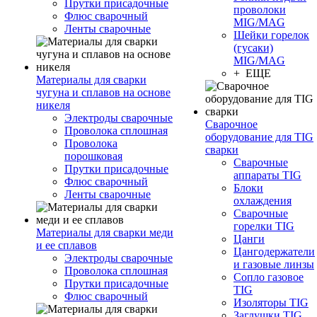
Прутки присадочные
проволоки
Флюс сварочный
MIG/MAG
Ленты сварочные
Шейки горелок
(гусаки)
MIG/MAG
+ ЕЩЕ
Материалы для сварки
чугуна и сплавов на основе
никеля
Электроды сварочные
Сварочное
Проволока сплошная
оборудование для TIG
Проволока
сварки
порошковая
Сварочные
Прутки присадочные
аппараты TIG
Флюс сварочный
Блоки
Ленты сварочные
охлаждения
Сварочные
горелки TIG
Материалы для сварки меди
Цанги
и ее сплавов
Цангодержатели
Электроды сварочные
и газовые линзы
Проволока сплошная
Сопло газовое
Прутки присадочные
TIG
Флюс сварочный
Изоляторы TIG
Заглушки TIG