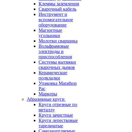
Клеммы заземления
Сварочный кабель
Инструмент и
вспомогательное
оборудование
Магнитные
угольники
Молотки сварщика
Вольфрамовые
электроды и
приспособления
Системы вытяжки
сварочных дымов
Керамические
подкладки
Упаковка Marathon
Pac
Маркеры
Абразивные круги
Круги отрезные по
металлу
Круги зачистные
Круги лепестковые
тарельчатые
Самозацепляемые