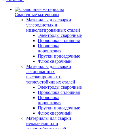
Сварочные материалы
Материалы для сварки
углеродистых и
низколегированных сталей
Электроды сварочные
Проволока сплошная
Проволока
порошковая
Прутки присадочные
Флюс сварочный
Материалы для сварки
легированных
высокопрочных и
теплоустойчивых сталей
Электроды сварочные
Проволока сплошная
Проволока
порошковая
Прутки присадочные
Флюс сварочный
Материалы для сварки
нержавеющих и
жаростойких сталей