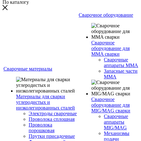
По каталогу
Сварочное оборудование
Сварочное
оборудование для
MMA сварки
Сварочные
аппараты MMA
Сварочные материалы
Запасные части
MMA
Материалы для сварки
Сварочное
углеродистых и
оборудование для
низколегированных сталей
MIG/MAG сварки
Электроды сварочные
Сварочные
Проволока сплошная
аппараты
Проволока
MIG/MAG
порошковая
Механизмы
Прутки присадочные
подачи