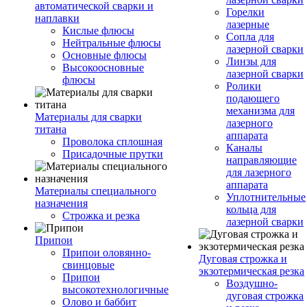
автоматической сварки и
Горелки
наплавки
лазерные
Кислые флюсы
Сопла для
Нейтральные флюсы
лазерной сварки
Основные флюсы
Линзы для
Высокоосновные
лазерной сварки
флюсы
Ролики
подающего
механизма для
Материалы для сварки
лазерного
титана
аппарата
Проволока сплошная
Каналы
Присадочные прутки
направляющие
для лазерного
аппарата
Материалы специального
Уплотнительные
назначения
кольца для
Строжка и резка
лазерной сварки
Припои
Припои оловянно-
Дуговая строжка и
свинцовые
экзотермическая резка
Припои
Воздушно-
высокотехнологичные
дуговая строжка
Олово и баббит