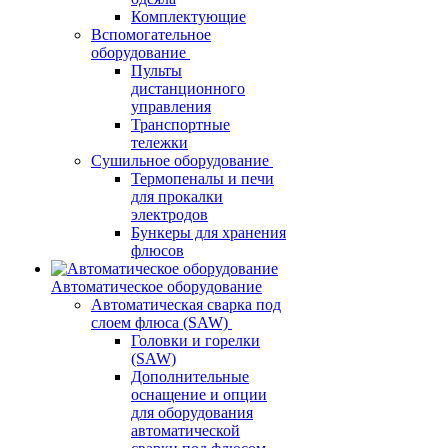
Комплектующие
Вспомогательное
оборудование
Пульты
дистанционного
управления
Транспортные
тележки
Сушильное оборудование
Термопеналы и печи
для прокалки
электродов
Бункеры для хранения
флюсов
Автоматическое оборудование
Автоматическая сварка под
слоем флюса (SAW)
Головки и горелки
(SAW)
Дополнительные
оснащение и опции
для оборудования
автоматической