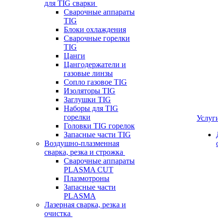
для TIG сварки
Сварочные аппараты
TIG
Блоки охлаждения
Сварочные горелки
TIG
Цанги
Цангодержатели и
газовые линзы
Сопло газовое TIG
Изоляторы TIG
Заглушки TIG
Наборы для TIG
горелки
Услуг
Головки TIG горелок
Запасные части TIG
Воздушно-плазменная
сварка, резка и строжка
Сварочные аппараты
PLASMA CUT
Плазмотроны
Запасные части
PLASMA
Лазерная сварка, резка и
очистка