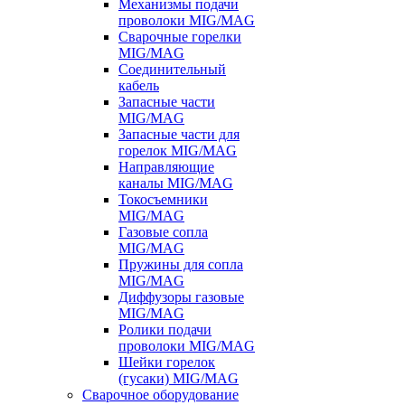
Механизмы подачи
проволоки MIG/MAG
Сварочные горелки
MIG/MAG
Соединительный
кабель
Запасные части
MIG/MAG
Запасные части для
горелок MIG/MAG
Направляющие
каналы MIG/MAG
Токосъемники
MIG/MAG
Газовые сопла
MIG/MAG
Пружины для сопла
MIG/MAG
Диффузоры газовые
MIG/MAG
Ролики подачи
проволоки MIG/MAG
Шейки горелок
(гусаки) MIG/MAG
Сварочное оборудование