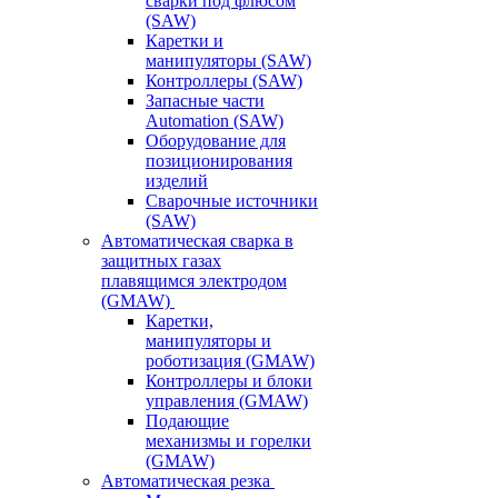
сварки под флюсом
(SAW)
Каретки и
манипуляторы (SAW)
Контроллеры (SAW)
Запасные части
Automation (SAW)
Оборудование для
позиционирования
изделий
Сварочные источники
(SAW)
Автоматическая сварка в
защитных газах
плавящимся электродом
(GMAW)
Каретки,
манипуляторы и
роботизация (GMAW)
Контроллеры и блоки
управления (GMAW)
Подающие
механизмы и горелки
(GMAW)
Автоматическая резка