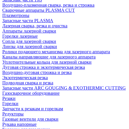
Воздушно-плазменная сварка, резка и строжка
Сварочные аппараты PLASMA CUT
Плазмотроны
Запасные части PLASMA
Лазерная сварка, резка и очистка
Аппараты лазерной сварки
Горелки лазерные
Сопла для лазерной сварки
Линзы для лазерной сварки
Ролики подающего механизма для лазерного аппарата
Каналы направляющие для лазерного аппарата
Уплотнительные кольца для лазерной сварки
Дуговая строжка и экзотермическая резка
Воздушно-дуговая строжка и резка
Экзотермическая резка
Подводная сварка и резка
Запасные части ARC GOUGING & EXOTHERMIC CUTTING
Газосварочное оборудование
Резаки
Горелки
Запчасти к резакам и горелкам
Редукторы
Газовые вентили для сварки
Рукава напорные