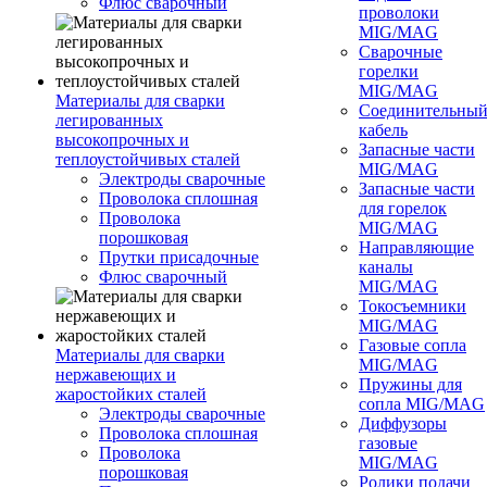
Флюс сварочный
проволоки
MIG/MAG
Сварочные
горелки
MIG/MAG
Материалы для сварки
Соединительны
легированных
кабель
высокопрочных и
Запасные части
теплоустойчивых сталей
MIG/MAG
Электроды сварочные
Запасные части
Проволока сплошная
для горелок
Проволока
MIG/MAG
порошковая
Направляющие
Прутки присадочные
каналы
Флюс сварочный
MIG/MAG
Токосъемники
MIG/MAG
Газовые сопла
Материалы для сварки
MIG/MAG
нержавеющих и
Пружины для
жаростойких сталей
сопла MIG/MAG
Электроды сварочные
Диффузоры
Проволока сплошная
газовые
Проволока
MIG/MAG
порошковая
Ролики подачи