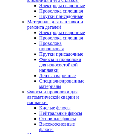
алюминия и его сплавов
Электроды сварочные
Проволока сплошная
Прутки присадочные
Материалы для наплавки и
ремонта деталей
Электроды сварочные
Проволока сплошная
Проволока
порошковая
Прутки присадочные
Флюсы и проволоки
для износостойкой
наплавки
Ленты сварочные
Специализированные
материалы
Флюсы и проволоки для
автоматической сварки и
наплавки
Кислые флюсы
Нейтральные флюсы
Основные флюсы
Высокоосновные
флюсы