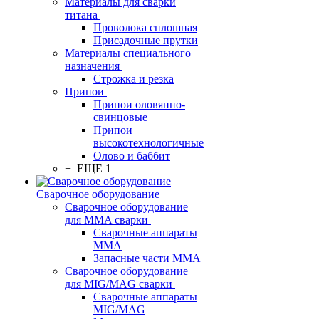
Материалы для сварки
титана
Проволока сплошная
Присадочные прутки
Материалы специального
назначения
Строжка и резка
Припои
Припои оловянно-
свинцовые
Припои
высокотехнологичные
Олово и баббит
+ ЕЩЕ 1
Сварочное оборудование
Сварочное оборудование
для MMA сварки
Сварочные аппараты
MMA
Запасные части MMA
Сварочное оборудование
для MIG/MAG сварки
Сварочные аппараты
MIG/MAG