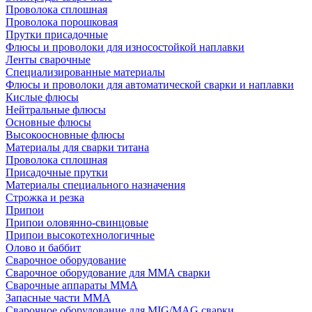
Проволока сплошная
Проволока порошковая
Прутки присадочные
Флюсы и проволоки для износостойкой наплавки
Ленты сварочные
Специализированные материалы
Флюсы и проволоки для автоматической сварки и наплавки
Кислые флюсы
Нейтральные флюсы
Основные флюсы
Высокоосновные флюсы
Материалы для сварки титана
Проволока сплошная
Присадочные прутки
Материалы специального назначения
Строжка и резка
Припои
Припои оловянно-свинцовые
Припои высокотехнологичные
Олово и баббит
Сварочное оборудование
Сварочное оборудование для MMA сварки
Сварочные аппараты MMA
Запасные части MMA
Сварочное оборудование для MIG/MAG сварки