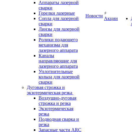
Аппараты лазерной
сварки
Горелки лазерные
Новости
Сопла для лазерной
Акции
сварки
Линзы для лазерной
сварки
Ролики подающего
механизма для
лазерного аппарата
Каналы
направляющие для
лазерного аппарата
Уплотнительные
кольца для лазерной
сварки
Дуговая строжка и
экзотермическая резка
Воздушно-дуговая
строжка и резка
Экзотермическая
резка
Подводная сварка и
резка
Запасные части ARC