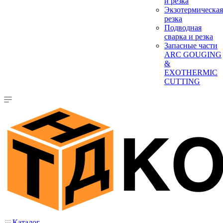
и резка
Экзотермическая
резка
Подводная
сварка и резка
Запасные части
ARC GOUGING
&
EXOTHERMIC
CUTTING
Каталог