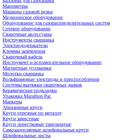
Баллоны для газосварки
Манометры
Машины газовой резки
Медицинское оборудование
Оборудование для газораспределительных систем
Сетевое оборудование
Сварочные аксессуары
Инструменты сварщика
Электрододержатели
Клеммы заземления
Сварочный кабель
Инструмент и вспомогательное оборудование
Магнитные угольники
Молотки сварщика
Вольфрамовые электроды и приспособления
Системы вытяжки сварочных дымов
Керамические подкладки
Упаковка Marathon Pac
Маркеры
Абразивные круги
Круги отрезные по металлу
Круги зачистные
Круги лепестковые тарельчатые
Самозацепляемые шлифовальные круги
Шлифовальные листы