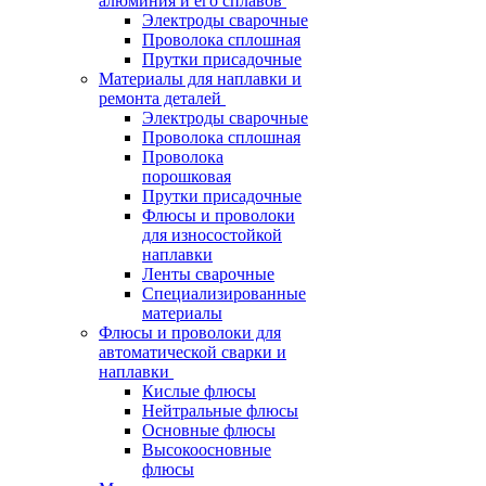
алюминия и его сплавов
Электроды сварочные
Проволока сплошная
Прутки присадочные
Материалы для наплавки и
ремонта деталей
Электроды сварочные
Проволока сплошная
Проволока
порошковая
Прутки присадочные
Флюсы и проволоки
для износостойкой
наплавки
Ленты сварочные
Специализированные
материалы
Флюсы и проволоки для
автоматической сварки и
наплавки
Кислые флюсы
Нейтральные флюсы
Основные флюсы
Высокоосновные
флюсы