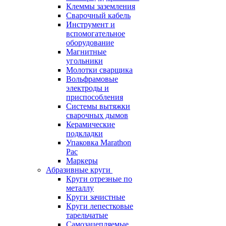
Клеммы заземления
Сварочный кабель
Инструмент и
вспомогательное
оборудование
Магнитные
угольники
Молотки сварщика
Вольфрамовые
электроды и
приспособления
Системы вытяжки
сварочных дымов
Керамические
подкладки
Упаковка Marathon
Pac
Маркеры
Абразивные круги
Круги отрезные по
металлу
Круги зачистные
Круги лепестковые
тарельчатые
Самозацепляемые