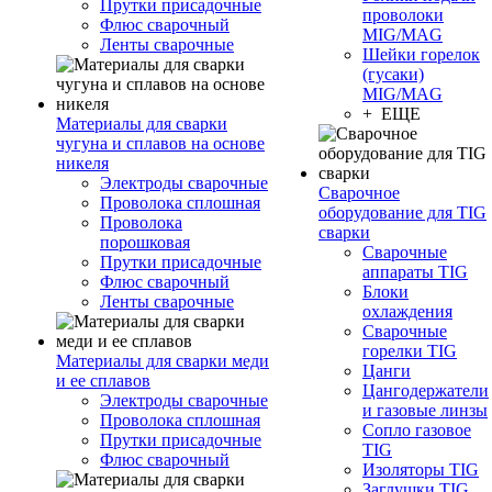
Прутки присадочные
проволоки
Флюс сварочный
MIG/MAG
Ленты сварочные
Шейки горелок
(гусаки)
MIG/MAG
+ ЕЩЕ
Материалы для сварки
чугуна и сплавов на основе
никеля
Электроды сварочные
Сварочное
Проволока сплошная
оборудование для TIG
Проволока
сварки
порошковая
Сварочные
Прутки присадочные
аппараты TIG
Флюс сварочный
Блоки
Ленты сварочные
охлаждения
Сварочные
горелки TIG
Материалы для сварки меди
Цанги
и ее сплавов
Цангодержатели
Электроды сварочные
и газовые линзы
Проволока сплошная
Сопло газовое
Прутки присадочные
TIG
Флюс сварочный
Изоляторы TIG
Заглушки TIG