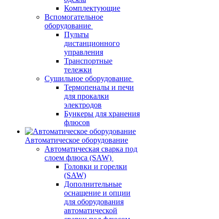
Комплектующие
Вспомогательное
оборудование
Пульты
дистанционного
управления
Транспортные
тележки
Сушильное оборудование
Термопеналы и печи
для прокалки
электродов
Бункеры для хранения
флюсов
Автоматическое оборудование
Автоматическая сварка под
слоем флюса (SAW)
Головки и горелки
(SAW)
Дополнительные
оснащение и опции
для оборудования
автоматической