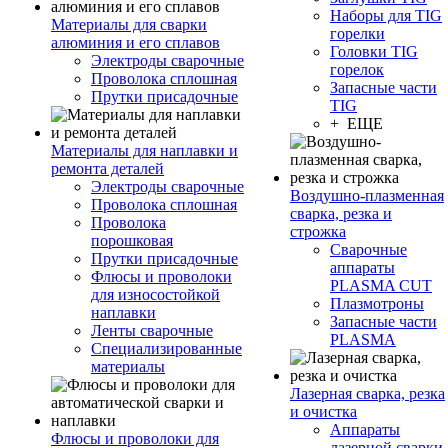
Наборы для TIG
Материалы для сварки
горелки
алюминия и его сплавов
Головки TIG
Электроды сварочные
горелок
Проволока сплошная
Запасные части
Прутки присадочные
TIG
+ ЕЩЕ
Материалы для наплавки и
ремонта деталей
Электроды сварочные
Воздушно-плазменная
Проволока сплошная
сварка, резка и
Проволока
строжка
порошковая
Сварочные
Прутки присадочные
аппараты
Флюсы и проволоки
PLASMA CUT
для износостойкой
Плазмотроны
наплавки
Запасные части
Ленты сварочные
PLASMA
Специализированные
материалы
Лазерная сварка, резка
и очистка
Аппараты
Флюсы и проволоки для
лазерной сварки