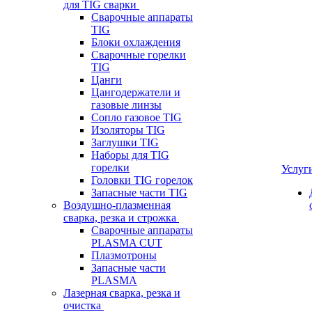
для TIG сварки
Сварочные аппараты
TIG
Блоки охлаждения
Сварочные горелки
TIG
Цанги
Цангодержатели и
газовые линзы
Сопло газовое TIG
Изоляторы TIG
Заглушки TIG
Наборы для TIG
горелки
Услуг
Головки TIG горелок
Запасные части TIG
Воздушно-плазменная
сварка, резка и строжка
Сварочные аппараты
PLASMA CUT
Плазмотроны
Запасные части
PLASMA
Лазерная сварка, резка и
очистка