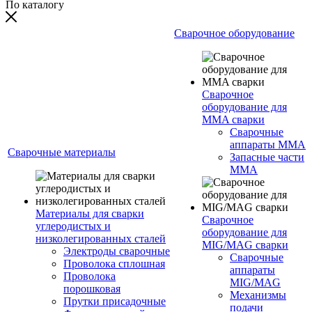
По каталогу
Сварочное оборудование
Сварочное
оборудование для
MMA сварки
Сварочные
аппараты MMA
Сварочные материалы
Запасные части
MMA
Материалы для сварки
Сварочное
углеродистых и
оборудование для
низколегированных сталей
MIG/MAG сварки
Электроды сварочные
Сварочные
Проволока сплошная
аппараты
Проволока
MIG/MAG
порошковая
Механизмы
Прутки присадочные
подачи