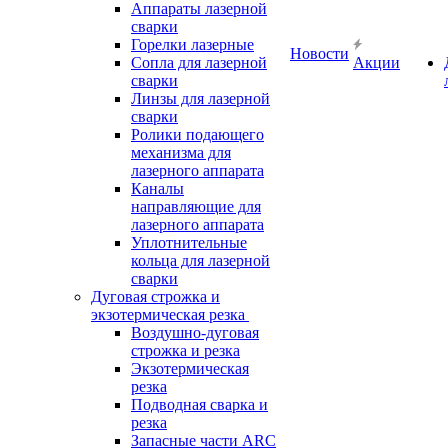
Аппараты лазерной
сварки
Горелки лазерные
Новости
Сопла для лазерной
Акции
сварки
Линзы для лазерной
сварки
Ролики подающего
механизма для
лазерного аппарата
Каналы
направляющие для
лазерного аппарата
Уплотнительные
кольца для лазерной
сварки
Дуговая строжка и
экзотермическая резка
Воздушно-дуговая
строжка и резка
Экзотермическая
резка
Подводная сварка и
резка
Запасные части ARC