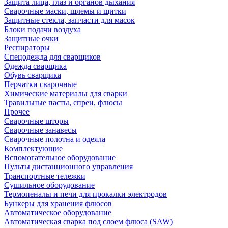
Защита лица, глаз и органов дыхания
Сварочные маски, шлемы и щитки
Защитные стекла, запчасти для масок
Блоки подачи воздуха
Защитные очки
Респираторы
Спецодежда для сварщиков
Одежда сварщика
Обувь сварщика
Перчатки сварочные
Химические материалы для сварки
Травильные пасты, спреи, флюсы
Прочее
Сварочные шторы
Сварочные занавесы
Сварочные полотна и одеяла
Комплектующие
Вспомогательное оборудование
Пульты дистанционного управления
Транспортные тележки
Сушильное оборудование
Термопеналы и печи для прокалки электродов
Бункеры для хранения флюсов
Автоматическое оборудование
Автоматическая сварка под слоем флюса (SAW)