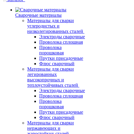
Сварочные материалы
Материалы для сварки
углеродистых и
низколегированных сталей
Электроды сварочные
Проволока сплошная
Проволока
порошковая
Прутки присадочные
Флюс сварочный
Материалы для сварки
легированных
высокопрочных и
теплоустойчивых сталей
Электроды сварочные
Проволока сплошная
Проволока
порошковая
Прутки присадочные
Флюс сварочный
Материалы для сварки
нержавеющих и
жаростойких сталей