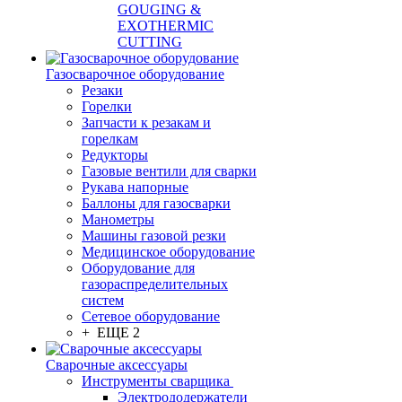
GOUGING &
EXOTHERMIC
CUTTING
Газосварочное оборудование
Резаки
Горелки
Запчасти к резакам и
горелкам
Редукторы
Газовые вентили для сварки
Рукава напорные
Баллоны для газосварки
Манометры
Машины газовой резки
Медицинское оборудование
Оборудование для
газораспределительных
систем
Сетевое оборудование
+ ЕЩЕ 2
Сварочные аксессуары
Инструменты сварщика
Электрододержатели