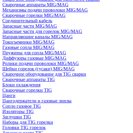
Сварочные аппараты MIG/MAG
Механизмы подачи проволоки MIG/MAG
Сварочные горелки MIG/MAG
Соединительный кабель
Запасные части MIG/MAG
Запасные части для горелок MIG/MAG
Направляющие каналы MIG/MAG
Токосъемники MIG/MAG
Газовые сопла MIG/MAG
Пружины для сопла MIG/MAG
Диффузоры газовые MIG/MAG
Ролики подачи проволоки MIG/MAG
Шейки горелок (гусаки) MIG/MAG
Сварочное оборудование для TIG сварки
Сварочные аппараты TIG
Блоки охлаждения
Сварочные горелки TIG
Цанги
Цангодержатели и газовые линзы
Сопло газовое TIG
Изоляторы TIG
Заглушки TIG
Наборы для TIG горелки
Головки TIG горелок
Запасные части TIG