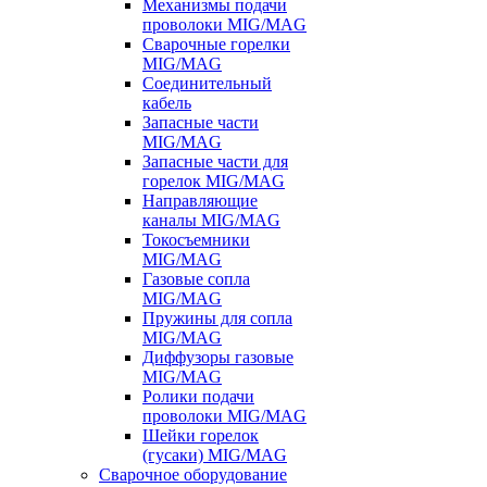
Механизмы подачи
проволоки MIG/MAG
Сварочные горелки
MIG/MAG
Соединительный
кабель
Запасные части
MIG/MAG
Запасные части для
горелок MIG/MAG
Направляющие
каналы MIG/MAG
Токосъемники
MIG/MAG
Газовые сопла
MIG/MAG
Пружины для сопла
MIG/MAG
Диффузоры газовые
MIG/MAG
Ролики подачи
проволоки MIG/MAG
Шейки горелок
(гусаки) MIG/MAG
Сварочное оборудование