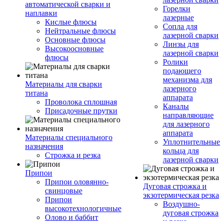
автоматической сварки и
Горелки
наплавки
лазерные
Кислые флюсы
Сопла для
Нейтральные флюсы
лазерной сварки
Основные флюсы
Линзы для
Высокоосновные
лазерной сварки
флюсы
Ролики
подающего
механизма для
Материалы для сварки
лазерного
титана
аппарата
Проволока сплошная
Каналы
Присадочные прутки
направляющие
для лазерного
аппарата
Материалы специального
Уплотнительные
назначения
кольца для
Строжка и резка
лазерной сварки
Припои
Припои оловянно-
Дуговая строжка и
свинцовые
экзотермическая резка
Припои
Воздушно-
высокотехнологичные
дуговая строжка
Олово и баббит