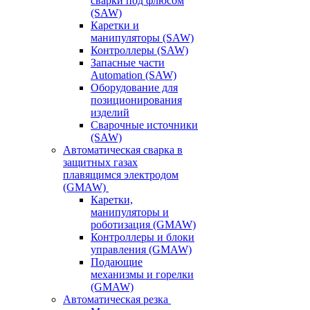
сварки под флюсом
(SAW)
Каретки и
манипуляторы (SAW)
Контроллеры (SAW)
Запасные части
Automation (SAW)
Оборудование для
позиционирования
изделий
Сварочные источники
(SAW)
Автоматическая сварка в
защитных газах
плавящимся электродом
(GMAW)
Каретки,
манипуляторы и
роботизация (GMAW)
Контроллеры и блоки
управления (GMAW)
Подающие
механизмы и горелки
(GMAW)
Автоматическая резка