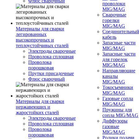
Флюс сварочный
проволоки
MIG/MAG
Сварочные
горелки
MIG/MAG
Материалы для сварки
Соединительны
легированных
кабель
высокопрочных и
Запасные части
теплоустойчивых сталей
MIG/MAG
Электроды сварочные
Запасные части
Проволока сплошная
для горелок
Проволока
MIG/MAG
порошковая
Направляющие
Прутки присадочные
каналы
Флюс сварочный
MIG/MAG
Токосъемники
MIG/MAG
Газовые сопла
Материалы для сварки
MIG/MAG
нержавеющих и
Пружины для
жаростойких сталей
сопла MIG/MAG
Электроды сварочные
Диффузоры
Проволока сплошная
газовые
Проволока
MIG/MAG
порошковая
Ролики подачи