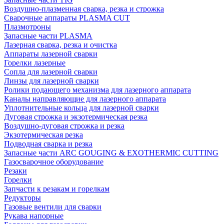
Воздушно-плазменная сварка, резка и строжка
Сварочные аппараты PLASMA CUT
Плазмотроны
Запасные части PLASMA
Лазерная сварка, резка и очистка
Аппараты лазерной сварки
Горелки лазерные
Сопла для лазерной сварки
Линзы для лазерной сварки
Ролики подающего механизма для лазерного аппарата
Каналы направляющие для лазерного аппарата
Уплотнительные кольца для лазерной сварки
Дуговая строжка и экзотермическая резка
Воздушно-дуговая строжка и резка
Экзотермическая резка
Подводная сварка и резка
Запасные части ARC GOUGING & EXOTHERMIC CUTTING
Газосварочное оборудование
Резаки
Горелки
Запчасти к резакам и горелкам
Редукторы
Газовые вентили для сварки
Рукава напорные