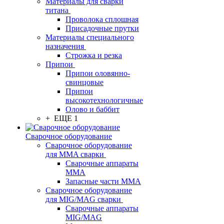
Материалы для сварки
титана
Проволока сплошная
Присадочные прутки
Материалы специального
назначения
Строжка и резка
Припои
Припои оловянно-
свинцовые
Припои
высокотехнологичные
Олово и баббит
+ ЕЩЕ 1
Сварочное оборудование
Сварочное оборудование
для MMA сварки
Сварочные аппараты
MMA
Запасные части MMA
Сварочное оборудование
для MIG/MAG сварки
Сварочные аппараты
MIG/MAG