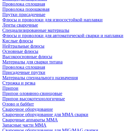
Проволока сплошная
Проволока порошковая
Прутки присадочные
Флюсы и проволоки для износостойкой наплавки
Ленты сварочные
Специализированные материалы
Флюсы и проволоки для автоматической сварки и наплавки
Кислые флюсы
Нейтральные флюсы
Основные флюсы
Высокоосновные флюсы
Материалы для сварки титана
Проволока сплошная
Присадочные прутки
Материалы специального назначения
Строжка и резка
Припои
Припои оловянно-свинцовые
Припои высокотехнологичные
Олово и баббит
Сварочное оборудование
Сварочное оборудование для MMA сварки
Сварочные аппараты MMA
Запасные части MMA
Сварочное оборудование для MIG/MAG сварки