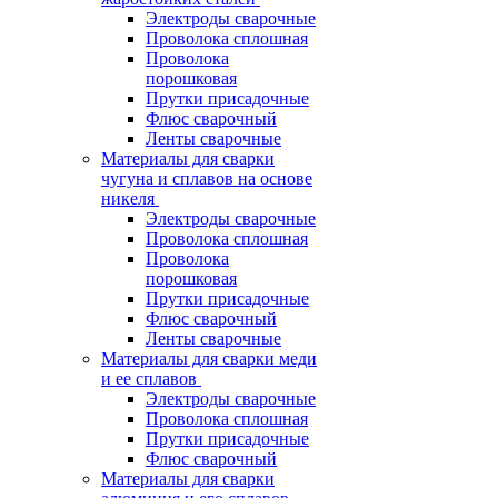
Электроды сварочные
Проволока сплошная
Проволока
порошковая
Прутки присадочные
Флюс сварочный
Ленты сварочные
Материалы для сварки
чугуна и сплавов на основе
никеля
Электроды сварочные
Проволока сплошная
Проволока
порошковая
Прутки присадочные
Флюс сварочный
Ленты сварочные
Материалы для сварки меди
и ее сплавов
Электроды сварочные
Проволока сплошная
Прутки присадочные
Флюс сварочный
Материалы для сварки