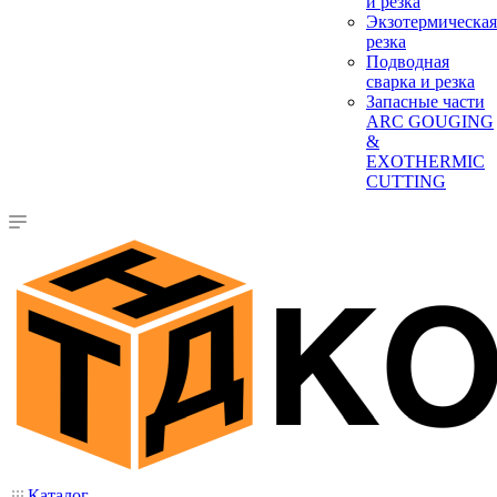
и резка
Экзотермическая
резка
Подводная
сварка и резка
Запасные части
ARC GOUGING
&
EXOTHERMIC
CUTTING
Каталог