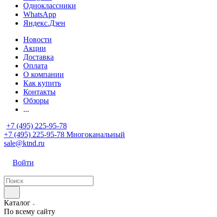
Одноклассники
WhatsApp
Яндекс.Дзен
Новости
Акции
Доставка
Оплата
О компании
Как купить
Контакты
Обзоры
...
+7 (495) 225-95-78
+7 (495) 225-95-78
Многоканальный
sale@ktnd.ru
Войти
Каталог
По всему сайту