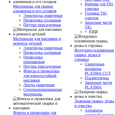
Наборы для TIG
Материалы для сварки
горелки
алюминия и его сплавов
Головки TIG
Электроды сварочные
горелок
Проволока сплошная
Запасные части
Прутки присадочные
TIG
+ ЕЩЕ
Материалы для наплавки и
ремонта деталей
Электроды сварочные
Воздушно-плазменная
Проволока сплошная
сварка, резка и
Проволока
строжка
порошковая
Сварочные
Прутки присадочные
аппараты
Флюсы и проволоки
PLASMA CUT
для износостойкой
Плазмотроны
наплавки
Запасные части
Ленты сварочные
PLASMA
Специализированные
материалы
Лазерная сварка, резка
и очистка
Аппараты
Флюсы и проволоки для
лазерной сварки