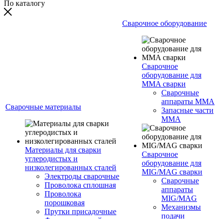
По каталогу
Сварочное оборудование
Сварочное
оборудование для
MMA сварки
Сварочные
аппараты MMA
Сварочные материалы
Запасные части
MMA
Материалы для сварки
Сварочное
углеродистых и
оборудование для
низколегированных сталей
MIG/MAG сварки
Электроды сварочные
Сварочные
Проволока сплошная
аппараты
Проволока
MIG/MAG
порошковая
Механизмы
Прутки присадочные
подачи