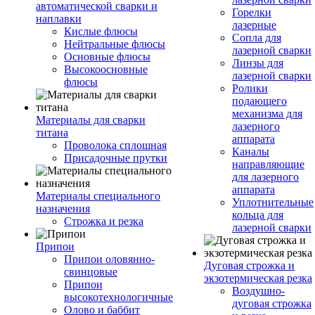
автоматической сварки и
Горелки
наплавки
лазерные
Кислые флюсы
Сопла для
Нейтральные флюсы
лазерной сварки
Основные флюсы
Линзы для
Высокоосновные
лазерной сварки
флюсы
Ролики
подающего
механизма для
Материалы для сварки
лазерного
титана
аппарата
Проволока сплошная
Каналы
Присадочные прутки
направляющие
для лазерного
аппарата
Материалы специального
Уплотнительные
назначения
кольца для
Строжка и резка
лазерной сварки
Припои
Припои оловянно-
Дуговая строжка и
свинцовые
экзотермическая резка
Припои
Воздушно-
высокотехнологичные
дуговая строжка
Олово и баббит