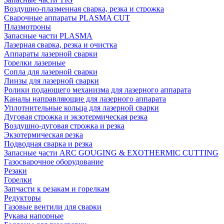
Воздушно-плазменная сварка, резка и строжка
Сварочные аппараты PLASMA CUT
Плазмотроны
Запасные части PLASMA
Лазерная сварка, резка и очистка
Аппараты лазерной сварки
Горелки лазерные
Сопла для лазерной сварки
Линзы для лазерной сварки
Ролики подающего механизма для лазерного аппарата
Каналы направляющие для лазерного аппарата
Уплотнительные кольца для лазерной сварки
Дуговая строжка и экзотермическая резка
Воздушно-дуговая строжка и резка
Экзотермическая резка
Подводная сварка и резка
Запасные части ARC GOUGING & EXOTHERMIC CUTTING
Газосварочное оборудование
Резаки
Горелки
Запчасти к резакам и горелкам
Редукторы
Газовые вентили для сварки
Рукава напорные