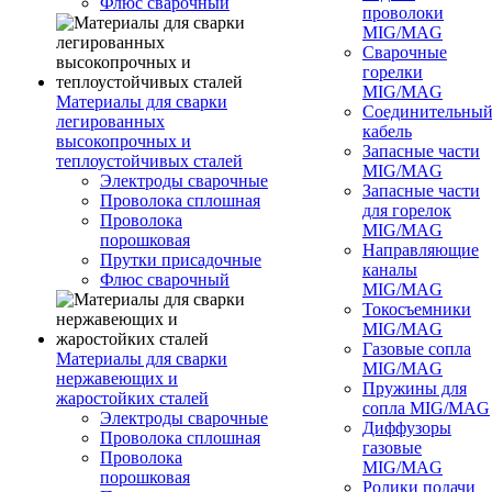
Флюс сварочный
проволоки
MIG/MAG
Сварочные
горелки
MIG/MAG
Материалы для сварки
Соединительны
легированных
кабель
высокопрочных и
Запасные части
теплоустойчивых сталей
MIG/MAG
Электроды сварочные
Запасные части
Проволока сплошная
для горелок
Проволока
MIG/MAG
порошковая
Направляющие
Прутки присадочные
каналы
Флюс сварочный
MIG/MAG
Токосъемники
MIG/MAG
Газовые сопла
Материалы для сварки
MIG/MAG
нержавеющих и
Пружины для
жаростойких сталей
сопла MIG/MAG
Электроды сварочные
Диффузоры
Проволока сплошная
газовые
Проволока
MIG/MAG
порошковая
Ролики подачи