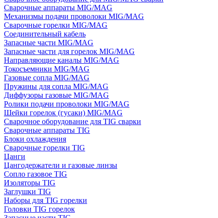
Сварочные аппараты MIG/MAG
Механизмы подачи проволоки MIG/MAG
Сварочные горелки MIG/MAG
Соединительный кабель
Запасные части MIG/MAG
Запасные части для горелок MIG/MAG
Направляющие каналы MIG/MAG
Токосъемники MIG/MAG
Газовые сопла MIG/MAG
Пружины для сопла MIG/MAG
Диффузоры газовые MIG/MAG
Ролики подачи проволоки MIG/MAG
Шейки горелок (гусаки) MIG/MAG
Сварочное оборудование для TIG сварки
Сварочные аппараты TIG
Блоки охлаждения
Сварочные горелки TIG
Цанги
Цангодержатели и газовые линзы
Сопло газовое TIG
Изоляторы TIG
Заглушки TIG
Наборы для TIG горелки
Головки TIG горелок
Запасные части TIG