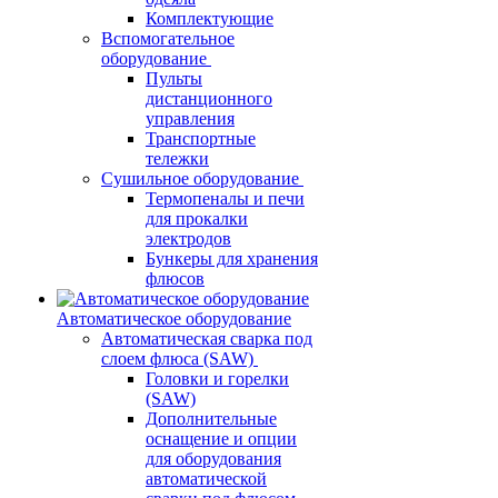
Комплектующие
Вспомогательное
оборудование
Пульты
дистанционного
управления
Транспортные
тележки
Сушильное оборудование
Термопеналы и печи
для прокалки
электродов
Бункеры для хранения
флюсов
Автоматическое оборудование
Автоматическая сварка под
слоем флюса (SAW)
Головки и горелки
(SAW)
Дополнительные
оснащение и опции
для оборудования
автоматической