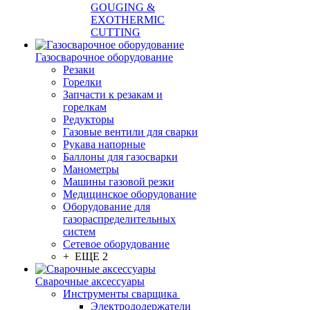
GOUGING &
EXOTHERMIC
CUTTING
Газосварочное оборудование
Резаки
Горелки
Запчасти к резакам и
горелкам
Редукторы
Газовые вентили для сварки
Рукава напорные
Баллоны для газосварки
Манометры
Машины газовой резки
Медицинское оборудование
Оборудование для
газораспределительных
систем
Сетевое оборудование
+ ЕЩЕ 2
Сварочные аксессуары
Инструменты сварщика
Электрододержатели