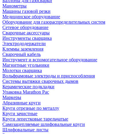
Баллоны для газосварки
Манометры
Машины газовой резки
Медицинское оборудование
Оборудование для газораспределительных систем
Сетевое оборудование
Сварочные аксессуары
Инструменты сварщика
Электрододержатели
Клеммы заземления
Сварочный кабель
Инструмент и вспомогательное оборудование
Магнитные угольники
Молотки сварщика
Вольфрамовые электроды и приспособления
Системы вытяжки сварочных дымов
Керамические подкладки
Упаковка Marathon Pac
Маркеры
Абразивные круги
Круги отрезные по металлу
Круги зачистные
Круги лепестковые тарельчатые
Самозацепляемые шлифовальные круги
Шлифовальные листы