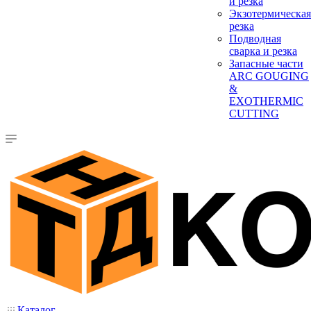
и резка
Экзотермическая
резка
Подводная
сварка и резка
Запасные части
ARC GOUGING
&
EXOTHERMIC
CUTTING
Каталог