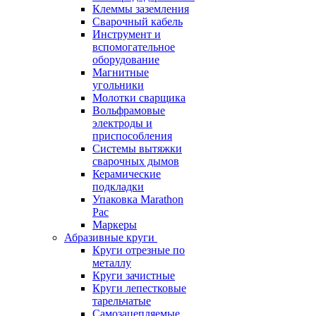
Клеммы заземления
Сварочный кабель
Инструмент и
вспомогательное
оборудование
Магнитные
угольники
Молотки сварщика
Вольфрамовые
электроды и
приспособления
Системы вытяжки
сварочных дымов
Керамические
подкладки
Упаковка Marathon
Pac
Маркеры
Абразивные круги
Круги отрезные по
металлу
Круги зачистные
Круги лепестковые
тарельчатые
Самозацепляемые