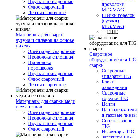
Прутки присадочные
проволоки
Флюс сварочный
MIG/MAG
Ленты сварочные
Шейки горелок
(гусаки)
MIG/MAG
+ ЕЩЕ
Материалы для сварки
чугуна и сплавов на основе
никеля
Электроды сварочные
Сварочное
Проволока сплошная
оборудование для TIG
Проволока
сварки
порошковая
Сварочные
Прутки присадочные
аппараты TIG
Флюс сварочный
Блоки
Ленты сварочные
охлаждения
Сварочные
горелки TIG
Материалы для сварки меди
Цанги
и ее сплавов
Цангодержатели
Электроды сварочные
и газовые линзы
Проволока сплошная
Сопло газовое
Прутки присадочные
TIG
Флюс сварочный
Изоляторы TIG
Заглушки TIG