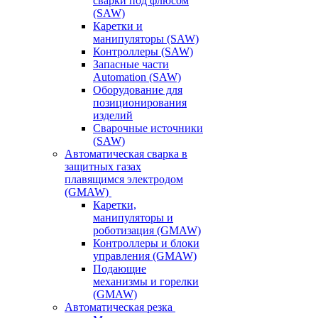
сварки под флюсом
(SAW)
Каретки и
манипуляторы (SAW)
Контроллеры (SAW)
Запасные части
Automation (SAW)
Оборудование для
позиционирования
изделий
Сварочные источники
(SAW)
Автоматическая сварка в
защитных газах
плавящимся электродом
(GMAW)
Каретки,
манипуляторы и
роботизация (GMAW)
Контроллеры и блоки
управления (GMAW)
Подающие
механизмы и горелки
(GMAW)
Автоматическая резка