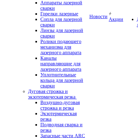
Аппараты лазерной
сварки
Горелки лазерные
Новости
Сопла для лазерной
Акции
сварки
Линзы для лазерной
сварки
Ролики подающего
механизма для
лазерного аппарата
Каналы
направляющие для
лазерного аппарата
Уплотнительные
кольца для лазерной
сварки
Дуговая строжка и
экзотермическая резка
Воздушно-дуговая
строжка и резка
Экзотермическая
резка
Подводная сварка и
резка
Запасные части ARC