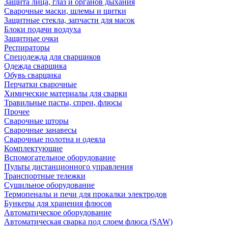
Защита лица, глаз и органов дыхания
Сварочные маски, шлемы и щитки
Защитные стекла, запчасти для масок
Блоки подачи воздуха
Защитные очки
Респираторы
Спецодежда для сварщиков
Одежда сварщика
Обувь сварщика
Перчатки сварочные
Химические материалы для сварки
Травильные пасты, спреи, флюсы
Прочее
Сварочные шторы
Сварочные занавесы
Сварочные полотна и одеяла
Комплектующие
Вспомогательное оборудование
Пульты дистанционного управления
Транспортные тележки
Сушильное оборудование
Термопеналы и печи для прокалки электродов
Бункеры для хранения флюсов
Автоматическое оборудование
Автоматическая сварка под слоем флюса (SAW)