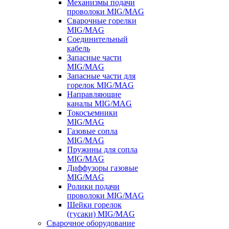
Механизмы подачи
проволоки MIG/MAG
Сварочные горелки
MIG/MAG
Соединительный
кабель
Запасные части
MIG/MAG
Запасные части для
горелок MIG/MAG
Направляющие
каналы MIG/MAG
Токосъемники
MIG/MAG
Газовые сопла
MIG/MAG
Пружины для сопла
MIG/MAG
Диффузоры газовые
MIG/MAG
Ролики подачи
проволоки MIG/MAG
Шейки горелок
(гусаки) MIG/MAG
Сварочное оборудование