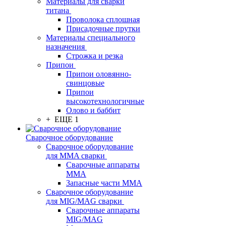
Материалы для сварки
титана
Проволока сплошная
Присадочные прутки
Материалы специального
назначения
Строжка и резка
Припои
Припои оловянно-
свинцовые
Припои
высокотехнологичные
Олово и баббит
+ ЕЩЕ 1
Сварочное оборудование
Сварочное оборудование
для MMA сварки
Сварочные аппараты
MMA
Запасные части MMA
Сварочное оборудование
для MIG/MAG сварки
Сварочные аппараты
MIG/MAG