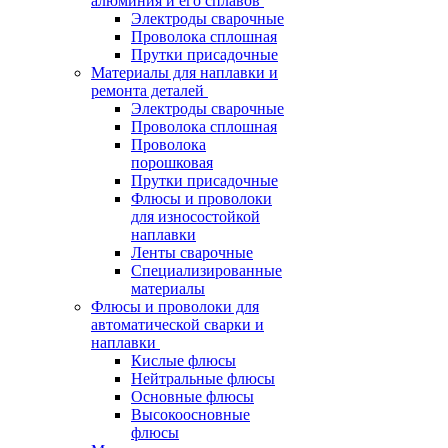
алюминия и его сплавов
Электроды сварочные
Проволока сплошная
Прутки присадочные
Материалы для наплавки и
ремонта деталей
Электроды сварочные
Проволока сплошная
Проволока
порошковая
Прутки присадочные
Флюсы и проволоки
для износостойкой
наплавки
Ленты сварочные
Специализированные
материалы
Флюсы и проволоки для
автоматической сварки и
наплавки
Кислые флюсы
Нейтральные флюсы
Основные флюсы
Высокоосновные
флюсы