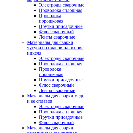
Электроды сварочные
Проволока сплошная
Проволока
порошковая
Прутки присадочные
Флюс сварочный
Ленты сварочные
Материалы для сварки
чугуна и сплавов на основе
никеля
Электроды сварочные
Проволока сплошная
Проволока
порошковая
Прутки присадочные
Флюс сварочный
Ленты сварочные
Материалы для сварки меди
и ее сплавов
Электроды сварочные
Проволока сплошная
Прутки присадочные
Флюс сварочный
Материалы для сварки