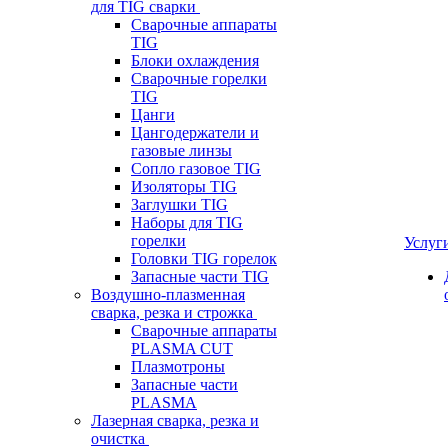
для TIG сварки
Сварочные аппараты
TIG
Блоки охлаждения
Сварочные горелки
TIG
Цанги
Цангодержатели и
газовые линзы
Сопло газовое TIG
Изоляторы TIG
Заглушки TIG
Наборы для TIG
горелки
Услуг
Головки TIG горелок
Запасные части TIG
Воздушно-плазменная
сварка, резка и строжка
Сварочные аппараты
PLASMA CUT
Плазмотроны
Запасные части
PLASMA
Лазерная сварка, резка и
очистка