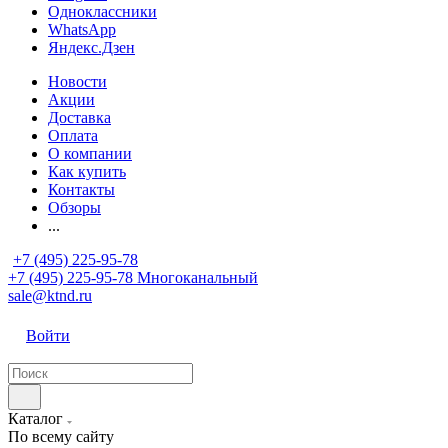
Одноклассники
WhatsApp
Яндекс.Дзен
Новости
Акции
Доставка
Оплата
О компании
Как купить
Контакты
Обзоры
...
+7 (495) 225-95-78
+7 (495) 225-95-78
Многоканальный
sale@ktnd.ru
Войти
Каталог
По всему сайту