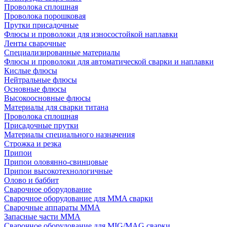
Проволока сплошная
Проволока порошковая
Прутки присадочные
Флюсы и проволоки для износостойкой наплавки
Ленты сварочные
Специализированные материалы
Флюсы и проволоки для автоматической сварки и наплавки
Кислые флюсы
Нейтральные флюсы
Основные флюсы
Высокоосновные флюсы
Материалы для сварки титана
Проволока сплошная
Присадочные прутки
Материалы специального назначения
Строжка и резка
Припои
Припои оловянно-свинцовые
Припои высокотехнологичные
Олово и баббит
Сварочное оборудование
Сварочное оборудование для MMA сварки
Сварочные аппараты MMA
Запасные части MMA
Сварочное оборудование для MIG/MAG сварки