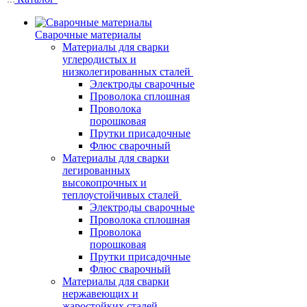
Сварочные материалы
Материалы для сварки
углеродистых и
низколегированных сталей
Электроды сварочные
Проволока сплошная
Проволока
порошковая
Прутки присадочные
Флюс сварочный
Материалы для сварки
легированных
высокопрочных и
теплоустойчивых сталей
Электроды сварочные
Проволока сплошная
Проволока
порошковая
Прутки присадочные
Флюс сварочный
Материалы для сварки
нержавеющих и
жаростойких сталей