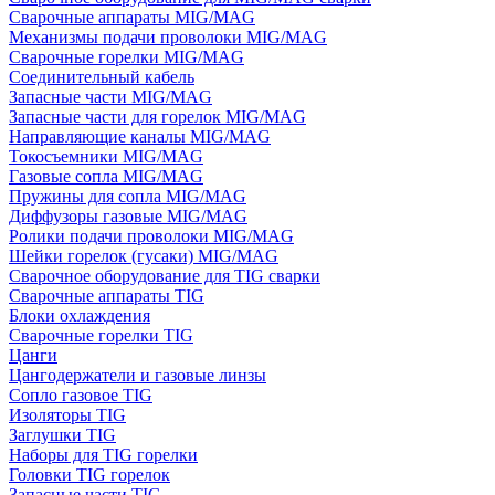
Сварочные аппараты MIG/MAG
Механизмы подачи проволоки MIG/MAG
Сварочные горелки MIG/MAG
Соединительный кабель
Запасные части MIG/MAG
Запасные части для горелок MIG/MAG
Направляющие каналы MIG/MAG
Токосъемники MIG/MAG
Газовые сопла MIG/MAG
Пружины для сопла MIG/MAG
Диффузоры газовые MIG/MAG
Ролики подачи проволоки MIG/MAG
Шейки горелок (гусаки) MIG/MAG
Сварочное оборудование для TIG сварки
Сварочные аппараты TIG
Блоки охлаждения
Сварочные горелки TIG
Цанги
Цангодержатели и газовые линзы
Сопло газовое TIG
Изоляторы TIG
Заглушки TIG
Наборы для TIG горелки
Головки TIG горелок
Запасные части TIG