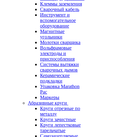
Клеммы заземления
Сварочный кабель
Инструмент и
вспомогательное
оборудование
Магнитные
угольники
Молотки сварщика
Вольфрамовые
электроды и
приспособления
Системы вытяжки
сварочных дымов
Керамические
подкладки
Упаковка Marathon
Pac
Маркеры
Абразивные круги
Круги отрезные по
металлу
Круги зачистные
Круги лепестковые
тарельчатые
Самозацепляемые