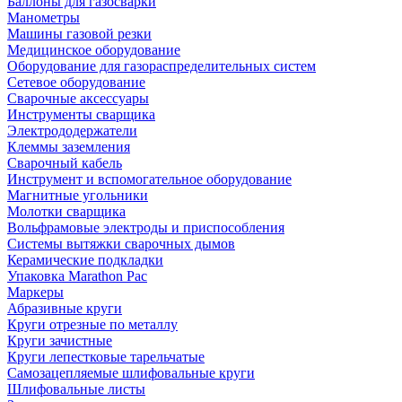
Баллоны для газосварки
Манометры
Машины газовой резки
Медицинское оборудование
Оборудование для газораспределительных систем
Сетевое оборудование
Сварочные аксессуары
Инструменты сварщика
Электрододержатели
Клеммы заземления
Сварочный кабель
Инструмент и вспомогательное оборудование
Магнитные угольники
Молотки сварщика
Вольфрамовые электроды и приспособления
Системы вытяжки сварочных дымов
Керамические подкладки
Упаковка Marathon Pac
Маркеры
Абразивные круги
Круги отрезные по металлу
Круги зачистные
Круги лепестковые тарельчатые
Самозацепляемые шлифовальные круги
Шлифовальные листы