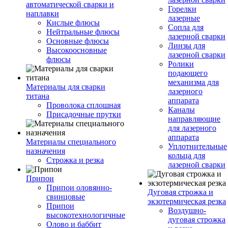
автоматической сварки и
Горелки
наплавки
лазерные
Кислые флюсы
Сопла для
Нейтральные флюсы
лазерной сварки
Основные флюсы
Линзы для
Высокоосновные
лазерной сварки
флюсы
Ролики
подающего
механизма для
Материалы для сварки
лазерного
титана
аппарата
Проволока сплошная
Каналы
Присадочные прутки
направляющие
для лазерного
аппарата
Материалы специального
Уплотнительные
назначения
кольца для
Строжка и резка
лазерной сварки
Припои
Припои оловянно-
Дуговая строжка и
свинцовые
экзотермическая резка
Припои
Воздушно-
высокотехнологичные
дуговая строжка
Олово и баббит