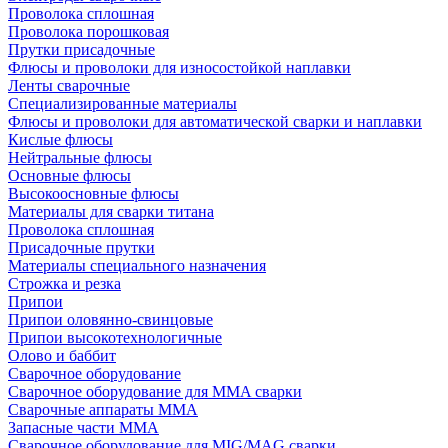
Проволока сплошная
Проволока порошковая
Прутки присадочные
Флюсы и проволоки для износостойкой наплавки
Ленты сварочные
Специализированные материалы
Флюсы и проволоки для автоматической сварки и наплавки
Кислые флюсы
Нейтральные флюсы
Основные флюсы
Высокоосновные флюсы
Материалы для сварки титана
Проволока сплошная
Присадочные прутки
Материалы специального назначения
Строжка и резка
Припои
Припои оловянно-свинцовые
Припои высокотехнологичные
Олово и баббит
Сварочное оборудование
Сварочное оборудование для MMA сварки
Сварочные аппараты MMA
Запасные части MMA
Сварочное оборудование для MIG/MAG сварки