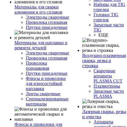
Наборы для TIG
Материалы для сварки
горелки
алюминия и его сплавов
Головки TIG
Электроды сварочные
горелок
Проволока сплошная
Запасные части
Прутки присадочные
TIG
+ ЕЩЕ
Материалы для наплавки и
ремонта деталей
Электроды сварочные
Воздушно-плазменная
Проволока сплошная
сварка, резка и
Проволока
строжка
порошковая
Сварочные
Прутки присадочные
аппараты
Флюсы и проволоки
PLASMA CUT
для износостойкой
Плазмотроны
наплавки
Запасные части
Ленты сварочные
PLASMA
Специализированные
материалы
Лазерная сварка, резка
и очистка
Аппараты
Флюсы и проволоки для
лазерной сварки