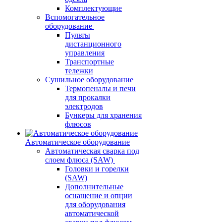
Комплектующие
Вспомогательное
оборудование
Пульты
дистанционного
управления
Транспортные
тележки
Сушильное оборудование
Термопеналы и печи
для прокалки
электродов
Бункеры для хранения
флюсов
Автоматическое оборудование
Автоматическая сварка под
слоем флюса (SAW)
Головки и горелки
(SAW)
Дополнительные
оснащение и опции
для оборудования
автоматической