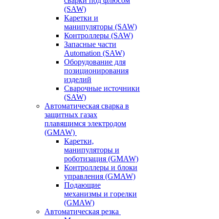
сварки под флюсом
(SAW)
Каретки и
манипуляторы (SAW)
Контроллеры (SAW)
Запасные части
Automation (SAW)
Оборудование для
позиционирования
изделий
Сварочные источники
(SAW)
Автоматическая сварка в
защитных газах
плавящимся электродом
(GMAW)
Каретки,
манипуляторы и
роботизация (GMAW)
Контроллеры и блоки
управления (GMAW)
Подающие
механизмы и горелки
(GMAW)
Автоматическая резка