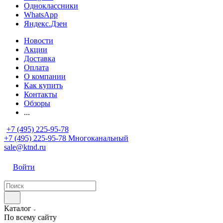
Одноклассники
WhatsApp
Яндекс.Дзен
Новости
Акции
Доставка
Оплата
О компании
Как купить
Контакты
Обзоры
...
+7 (495) 225-95-78
+7 (495) 225-95-78
Многоканальный
sale@ktnd.ru
Войти
Каталог
По всему сайту