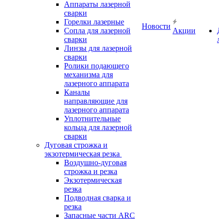
Аппараты лазерной
сварки
Горелки лазерные
Новости
Сопла для лазерной
Акции
сварки
Линзы для лазерной
сварки
Ролики подающего
механизма для
лазерного аппарата
Каналы
направляющие для
лазерного аппарата
Уплотнительные
кольца для лазерной
сварки
Дуговая строжка и
экзотермическая резка
Воздушно-дуговая
строжка и резка
Экзотермическая
резка
Подводная сварка и
резка
Запасные части ARC