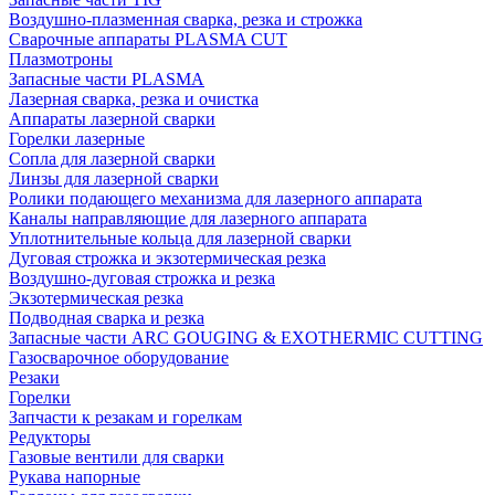
Воздушно-плазменная сварка, резка и строжка
Сварочные аппараты PLASMA CUT
Плазмотроны
Запасные части PLASMA
Лазерная сварка, резка и очистка
Аппараты лазерной сварки
Горелки лазерные
Сопла для лазерной сварки
Линзы для лазерной сварки
Ролики подающего механизма для лазерного аппарата
Каналы направляющие для лазерного аппарата
Уплотнительные кольца для лазерной сварки
Дуговая строжка и экзотермическая резка
Воздушно-дуговая строжка и резка
Экзотермическая резка
Подводная сварка и резка
Запасные части ARC GOUGING & EXOTHERMIC CUTTING
Газосварочное оборудование
Резаки
Горелки
Запчасти к резакам и горелкам
Редукторы
Газовые вентили для сварки
Рукава напорные