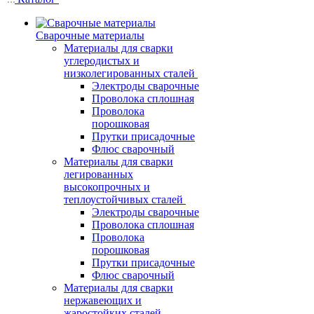
Сварочные материалы
Материалы для сварки
углеродистых и
низколегированных сталей
Электроды сварочные
Проволока сплошная
Проволока
порошковая
Прутки присадочные
Флюс сварочный
Материалы для сварки
легированных
высокопрочных и
теплоустойчивых сталей
Электроды сварочные
Проволока сплошная
Проволока
порошковая
Прутки присадочные
Флюс сварочный
Материалы для сварки
нержавеющих и
жаростойких сталей