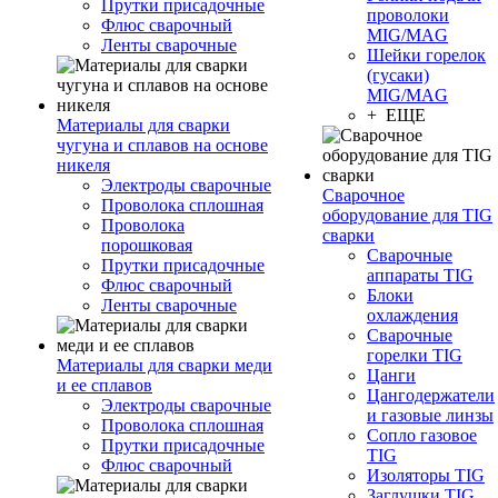
Прутки присадочные
проволоки
Флюс сварочный
MIG/MAG
Ленты сварочные
Шейки горелок
(гусаки)
MIG/MAG
+ ЕЩЕ
Материалы для сварки
чугуна и сплавов на основе
никеля
Электроды сварочные
Сварочное
Проволока сплошная
оборудование для TIG
Проволока
сварки
порошковая
Сварочные
Прутки присадочные
аппараты TIG
Флюс сварочный
Блоки
Ленты сварочные
охлаждения
Сварочные
горелки TIG
Материалы для сварки меди
Цанги
и ее сплавов
Цангодержатели
Электроды сварочные
и газовые линзы
Проволока сплошная
Сопло газовое
Прутки присадочные
TIG
Флюс сварочный
Изоляторы TIG
Заглушки TIG