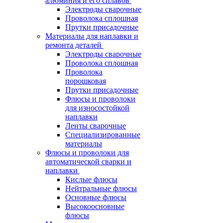
алюминия и его сплавов
Электроды сварочные
Проволока сплошная
Прутки присадочные
Материалы для наплавки и
ремонта деталей
Электроды сварочные
Проволока сплошная
Проволока
порошковая
Прутки присадочные
Флюсы и проволоки
для износостойкой
наплавки
Ленты сварочные
Специализированные
материалы
Флюсы и проволоки для
автоматической сварки и
наплавки
Кислые флюсы
Нейтральные флюсы
Основные флюсы
Высокоосновные
флюсы