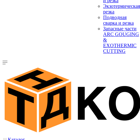
и резка
Экзотермическая
резка
Подводная
сварка и резка
Запасные части
ARC GOUGING
&
EXOTHERMIC
CUTTING
Каталог