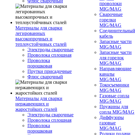
Флюс сварочный
проволоки
MIG/MAG
Сварочные
горелки
MIG/MAG
Материалы для сварки
Соединительны
легированных
кабель
высокопрочных и
Запасные части
теплоустойчивых сталей
MIG/MAG
Электроды сварочные
Запасные части
Проволока сплошная
для горелок
Проволока
MIG/MAG
порошковая
Направляющие
Прутки присадочные
каналы
Флюс сварочный
MIG/MAG
Токосъемники
MIG/MAG
Газовые сопла
Материалы для сварки
MIG/MAG
нержавеющих и
Пружины для
жаростойких сталей
сопла MIG/MAG
Электроды сварочные
Диффузоры
Проволока сплошная
газовые
Проволока
MIG/MAG
порошковая
Ролики подачи