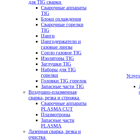
для TIG сварки
Сварочные аппараты
TIG
Блоки охлаждения
Сварочные горелки
TIG
Цанги
Цангодержатели и
газовые линзы
Сопло газовое TIG
Изоляторы TIG
Заглушки TIG
Наборы для TIG
горелки
Услуг
Головки TIG горелок
Запасные части TIG
Воздушно-плазменная
сварка, резка и строжка
Сварочные аппараты
PLASMA CUT
Плазмотроны
Запасные части
PLASMA
Лазерная сварка, резка и
очистка