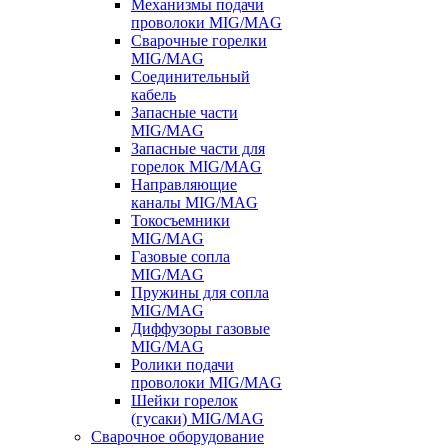
Механизмы подачи
проволоки MIG/MAG
Сварочные горелки
MIG/MAG
Соединительный
кабель
Запасные части
MIG/MAG
Запасные части для
горелок MIG/MAG
Направляющие
каналы MIG/MAG
Токосъемники
MIG/MAG
Газовые сопла
MIG/MAG
Пружины для сопла
MIG/MAG
Диффузоры газовые
MIG/MAG
Ролики подачи
проволоки MIG/MAG
Шейки горелок
(гусаки) MIG/MAG
Сварочное оборудование