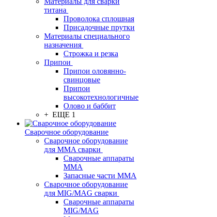
Материалы для сварки
титана
Проволока сплошная
Присадочные прутки
Материалы специального
назначения
Строжка и резка
Припои
Припои оловянно-
свинцовые
Припои
высокотехнологичные
Олово и баббит
+ ЕЩЕ 1
Сварочное оборудование
Сварочное оборудование
для MMA сварки
Сварочные аппараты
MMA
Запасные части MMA
Сварочное оборудование
для MIG/MAG сварки
Сварочные аппараты
MIG/MAG