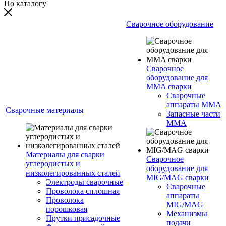
По каталогу
Сварочное оборудование
Сварочное
оборудование для
MMA сварки
Сварочные
аппараты MMA
Сварочные материалы
Запасные части
MMA
Материалы для сварки
Сварочное
углеродистых и
оборудование для
низколегированных сталей
MIG/MAG сварки
Электроды сварочные
Сварочные
Проволока сплошная
аппараты
Проволока
MIG/MAG
порошковая
Механизмы
Прутки присадочные
подачи