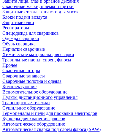
Защита лица, глаз и органов дыхания
Сварочные маски, шлемы и щитки
Защитные стекла, запчасти для масок
Блоки подачи воздуха
Защитные очки
Респираторы
Спецодежда для сварщиков
Одежда сварщика
Обувь сварщика
Перчатки сварочные
Химические материалы для сварки
Травильные пасты, спреи, флюсы
Прочее
Сварочные шторы
Сварочные занавесы
Сварочные полотна и одеяла
Комплектующие
Вспомогательное оборудование
Пульты дистанционного управления
Транспортные тележки
Сушильное оборудование
Термопеналы и печи для прокалки электродов
Бункеры для хранения флюсов
Автоматическое оборудование
Автоматическая сварка под слоем флюса (SAW)