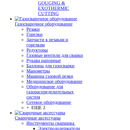
GOUGING &
EXOTHERMIC
CUTTING
Газосварочное оборудование
Резаки
Горелки
Запчасти к резакам и
горелкам
Редукторы
Газовые вентили для сварки
Рукава напорные
Баллоны для газосварки
Манометры
Машины газовой резки
Медицинское оборудование
Оборудование для
газораспределительных
систем
Сетевое оборудование
+ ЕЩЕ 2
Сварочные аксессуары
Инструменты сварщика
Электрододержатели