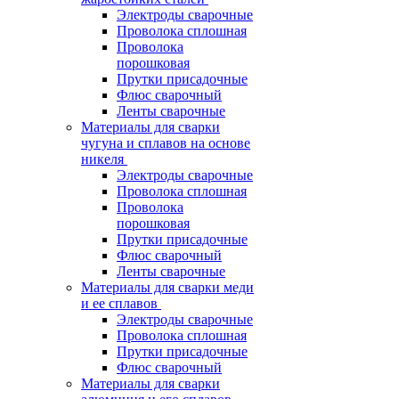
Электроды сварочные
Проволока сплошная
Проволока
порошковая
Прутки присадочные
Флюс сварочный
Ленты сварочные
Материалы для сварки
чугуна и сплавов на основе
никеля
Электроды сварочные
Проволока сплошная
Проволока
порошковая
Прутки присадочные
Флюс сварочный
Ленты сварочные
Материалы для сварки меди
и ее сплавов
Электроды сварочные
Проволока сплошная
Прутки присадочные
Флюс сварочный
Материалы для сварки