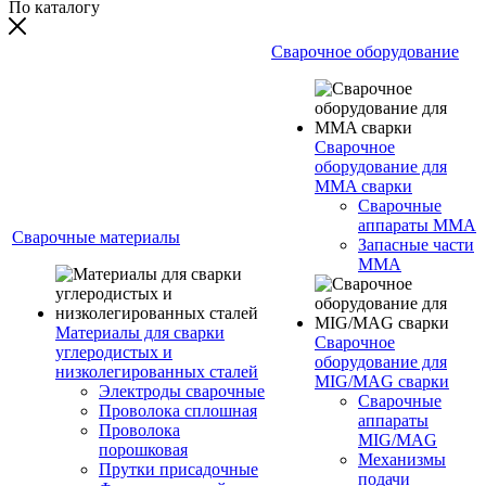
По каталогу
Сварочное оборудование
Сварочное
оборудование для
MMA сварки
Сварочные
аппараты MMA
Сварочные материалы
Запасные части
MMA
Материалы для сварки
Сварочное
углеродистых и
оборудование для
низколегированных сталей
MIG/MAG сварки
Электроды сварочные
Сварочные
Проволока сплошная
аппараты
Проволока
MIG/MAG
порошковая
Механизмы
Прутки присадочные
подачи