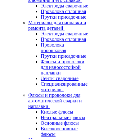
алюминия и его сплавов
Электроды сварочные
Проволока сплошная
Прутки присадочные
Материалы для наплавки и
ремонта деталей
Электроды сварочные
Проволока сплошная
Проволока
порошковая
Прутки присадочные
Флюсы и проволоки
для износостойкой
наплавки
Ленты сварочные
Специализированные
материалы
Флюсы и проволоки для
автоматической сварки и
наплавки
Кислые флюсы
Нейтральные флюсы
Основные флюсы
Высокоосновные
флюсы