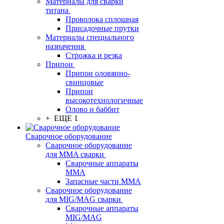
Материалы для сварки
титана
Проволока сплошная
Присадочные прутки
Материалы специального
назначения
Строжка и резка
Припои
Припои оловянно-
свинцовые
Припои
высокотехнологичные
Олово и баббит
+ ЕЩЕ 1
Сварочное оборудование
Сварочное оборудование
для MMA сварки
Сварочные аппараты
MMA
Запасные части MMA
Сварочное оборудование
для MIG/MAG сварки
Сварочные аппараты
MIG/MAG