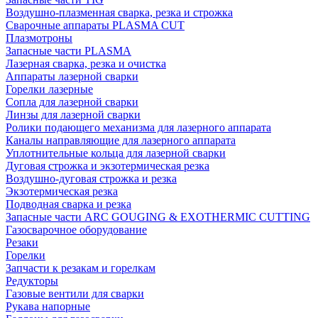
Воздушно-плазменная сварка, резка и строжка
Сварочные аппараты PLASMA CUT
Плазмотроны
Запасные части PLASMA
Лазерная сварка, резка и очистка
Аппараты лазерной сварки
Горелки лазерные
Сопла для лазерной сварки
Линзы для лазерной сварки
Ролики подающего механизма для лазерного аппарата
Каналы направляющие для лазерного аппарата
Уплотнительные кольца для лазерной сварки
Дуговая строжка и экзотермическая резка
Воздушно-дуговая строжка и резка
Экзотермическая резка
Подводная сварка и резка
Запасные части ARC GOUGING & EXOTHERMIC CUTTING
Газосварочное оборудование
Резаки
Горелки
Запчасти к резакам и горелкам
Редукторы
Газовые вентили для сварки
Рукава напорные