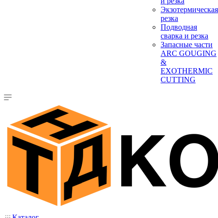
и резка
Экзотермическая
резка
Подводная
сварка и резка
Запасные части
ARC GOUGING
&
EXOTHERMIC
CUTTING
Каталог