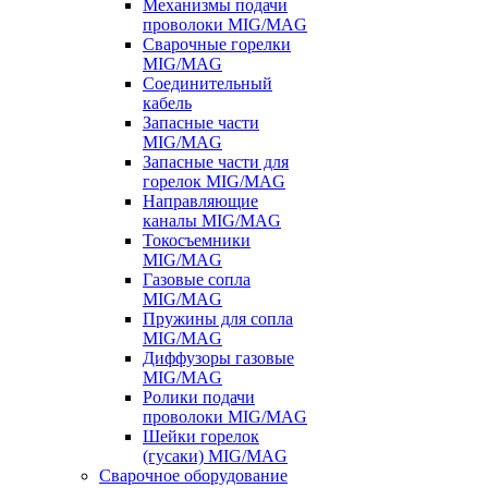
Механизмы подачи
проволоки MIG/MAG
Сварочные горелки
MIG/MAG
Соединительный
кабель
Запасные части
MIG/MAG
Запасные части для
горелок MIG/MAG
Направляющие
каналы MIG/MAG
Токосъемники
MIG/MAG
Газовые сопла
MIG/MAG
Пружины для сопла
MIG/MAG
Диффузоры газовые
MIG/MAG
Ролики подачи
проволоки MIG/MAG
Шейки горелок
(гусаки) MIG/MAG
Сварочное оборудование