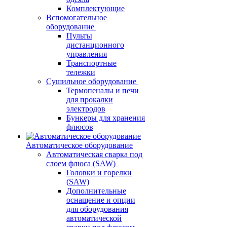
Комплектующие
Вспомогательное
оборудование
Пульты
дистанционного
управления
Транспортные
тележки
Сушильное оборудование
Термопеналы и печи
для прокалки
электродов
Бункеры для хранения
флюсов
Автоматическое оборудование
Автоматическая сварка под
слоем флюса (SAW)
Головки и горелки
(SAW)
Дополнительные
оснащение и опции
для оборудования
автоматической