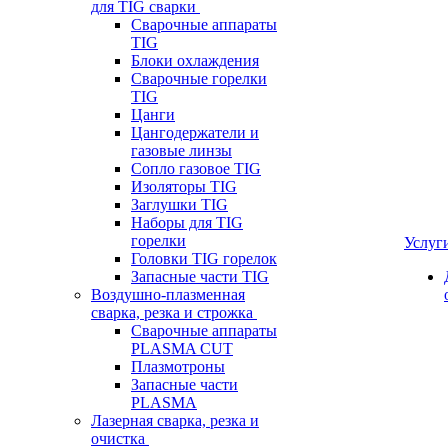
для TIG сварки
Сварочные аппараты
TIG
Блоки охлаждения
Сварочные горелки
TIG
Цанги
Цангодержатели и
газовые линзы
Сопло газовое TIG
Изоляторы TIG
Заглушки TIG
Наборы для TIG
горелки
Услуг
Головки TIG горелок
Запасные части TIG
Воздушно-плазменная
сварка, резка и строжка
Сварочные аппараты
PLASMA CUT
Плазмотроны
Запасные части
PLASMA
Лазерная сварка, резка и
очистка