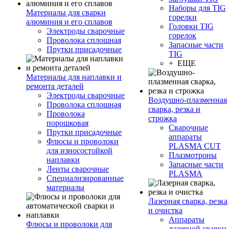
Наборы для TIG
Материалы для сварки
горелки
алюминия и его сплавов
Головки TIG
Электроды сварочные
горелок
Проволока сплошная
Запасные части
Прутки присадочные
TIG
+ ЕЩЕ
Материалы для наплавки и
ремонта деталей
Электроды сварочные
Воздушно-плазменная
Проволока сплошная
сварка, резка и
Проволока
строжка
порошковая
Сварочные
Прутки присадочные
аппараты
Флюсы и проволоки
PLASMA CUT
для износостойкой
Плазмотроны
наплавки
Запасные части
Ленты сварочные
PLASMA
Специализированные
материалы
Лазерная сварка, резка
и очистка
Аппараты
Флюсы и проволоки для
лазерной сварки