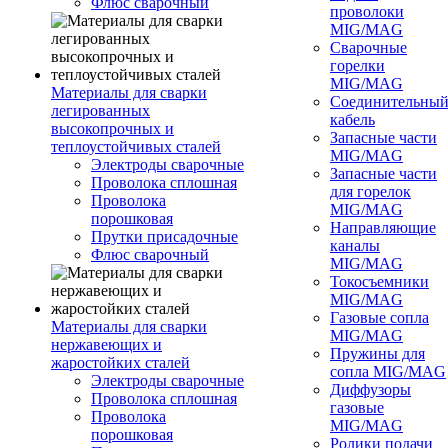
Флюс сварочный
проволоки
MIG/MAG
Сварочные
горелки
MIG/MAG
Материалы для сварки
Соединительны
легированных
кабель
высокопрочных и
Запасные части
теплоустойчивых сталей
MIG/MAG
Электроды сварочные
Запасные части
Проволока сплошная
для горелок
Проволока
MIG/MAG
порошковая
Направляющие
Прутки присадочные
каналы
Флюс сварочный
MIG/MAG
Токосъемники
MIG/MAG
Газовые сопла
Материалы для сварки
MIG/MAG
нержавеющих и
Пружины для
жаростойких сталей
сопла MIG/MAG
Электроды сварочные
Диффузоры
Проволока сплошная
газовые
Проволока
MIG/MAG
порошковая
Ролики подачи