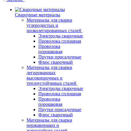
Сварочные материалы
Материалы для сварки
углеродистых и
низколегированных сталей
Электроды сварочные
Проволока сплошная
Проволока
порошковая
Прутки присадочные
Флюс сварочный
Материалы для сварки
легированных
высокопрочных и
теплоустойчивых сталей
Электроды сварочные
Проволока сплошная
Проволока
порошковая
Прутки присадочные
Флюс сварочный
Материалы для сварки
нержавеющих и
жаростойких сталей