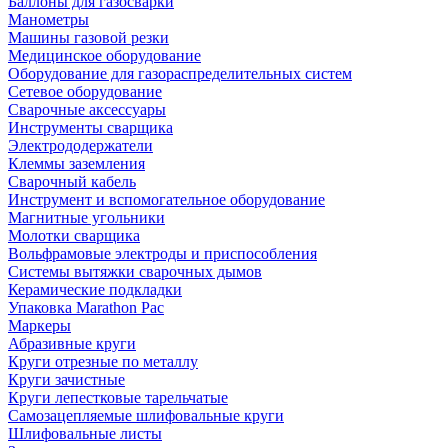
Баллоны для газосварки
Манометры
Машины газовой резки
Медицинское оборудование
Оборудование для газораспределительных систем
Сетевое оборудование
Сварочные аксессуары
Инструменты сварщика
Электрододержатели
Клеммы заземления
Сварочный кабель
Инструмент и вспомогательное оборудование
Магнитные угольники
Молотки сварщика
Вольфрамовые электроды и приспособления
Системы вытяжки сварочных дымов
Керамические подкладки
Упаковка Marathon Pac
Маркеры
Абразивные круги
Круги отрезные по металлу
Круги зачистные
Круги лепестковые тарельчатые
Самозацепляемые шлифовальные круги
Шлифовальные листы