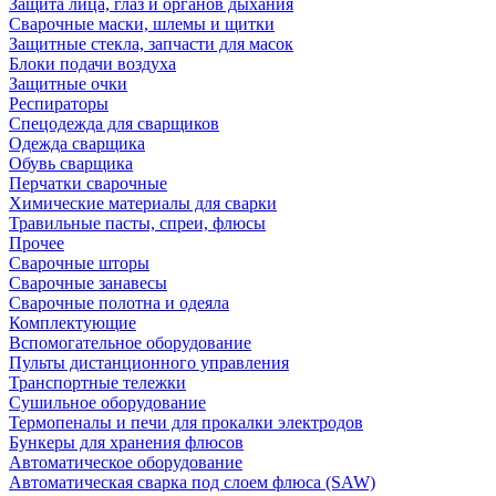
Защита лица, глаз и органов дыхания
Сварочные маски, шлемы и щитки
Защитные стекла, запчасти для масок
Блоки подачи воздуха
Защитные очки
Респираторы
Спецодежда для сварщиков
Одежда сварщика
Обувь сварщика
Перчатки сварочные
Химические материалы для сварки
Травильные пасты, спреи, флюсы
Прочее
Сварочные шторы
Сварочные занавесы
Сварочные полотна и одеяла
Комплектующие
Вспомогательное оборудование
Пульты дистанционного управления
Транспортные тележки
Сушильное оборудование
Термопеналы и печи для прокалки электродов
Бункеры для хранения флюсов
Автоматическое оборудование
Автоматическая сварка под слоем флюса (SAW)