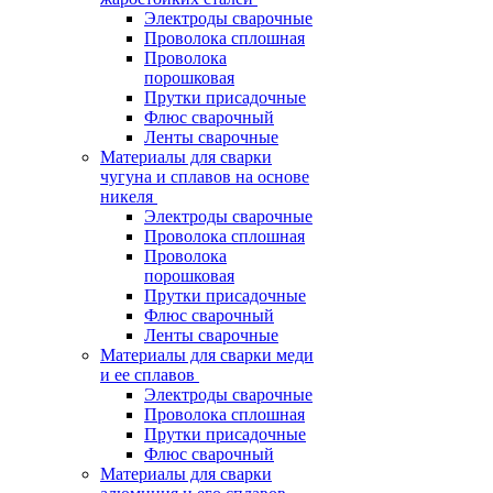
Электроды сварочные
Проволока сплошная
Проволока
порошковая
Прутки присадочные
Флюс сварочный
Ленты сварочные
Материалы для сварки
чугуна и сплавов на основе
никеля
Электроды сварочные
Проволока сплошная
Проволока
порошковая
Прутки присадочные
Флюс сварочный
Ленты сварочные
Материалы для сварки меди
и ее сплавов
Электроды сварочные
Проволока сплошная
Прутки присадочные
Флюс сварочный
Материалы для сварки