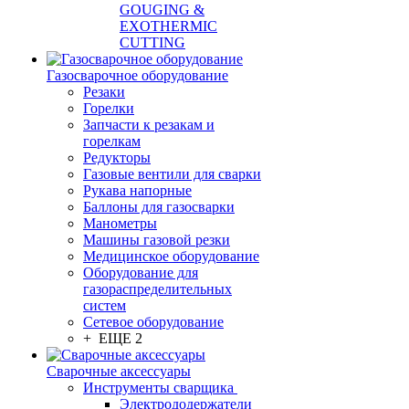
GOUGING &
EXOTHERMIC
CUTTING
Газосварочное оборудование
Резаки
Горелки
Запчасти к резакам и
горелкам
Редукторы
Газовые вентили для сварки
Рукава напорные
Баллоны для газосварки
Манометры
Машины газовой резки
Медицинское оборудование
Оборудование для
газораспределительных
систем
Сетевое оборудование
+ ЕЩЕ 2
Сварочные аксессуары
Инструменты сварщика
Электрододержатели