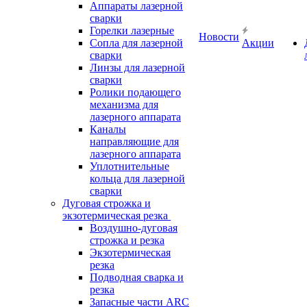
Аппараты лазерной
сварки
Горелки лазерные
Новости
Сопла для лазерной
Акции
сварки
Линзы для лазерной
сварки
Ролики подающего
механизма для
лазерного аппарата
Каналы
направляющие для
лазерного аппарата
Уплотнительные
кольца для лазерной
сварки
Дуговая строжка и
экзотермическая резка
Воздушно-дуговая
строжка и резка
Экзотермическая
резка
Подводная сварка и
резка
Запасные части ARC