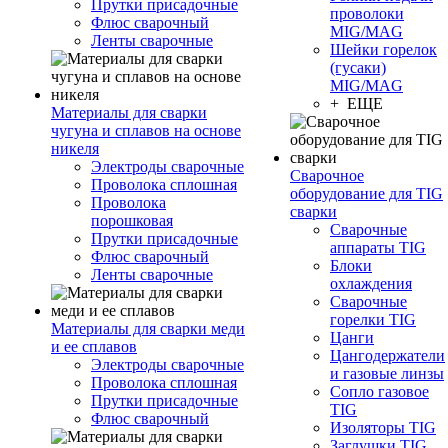
Прутки присадочные
проволоки
Флюс сварочный
MIG/MAG
Ленты сварочные
Шейки горелок
(гусаки)
MIG/MAG
+ ЕЩЕ
Материалы для сварки
чугуна и сплавов на основе
никеля
Электроды сварочные
Сварочное
Проволока сплошная
оборудование для TIG
Проволока
сварки
порошковая
Сварочные
Прутки присадочные
аппараты TIG
Флюс сварочный
Блоки
Ленты сварочные
охлаждения
Сварочные
горелки TIG
Материалы для сварки меди
Цанги
и ее сплавов
Цангодержатели
Электроды сварочные
и газовые линзы
Проволока сплошная
Сопло газовое
Прутки присадочные
TIG
Флюс сварочный
Изоляторы TIG
Заглушки TIG