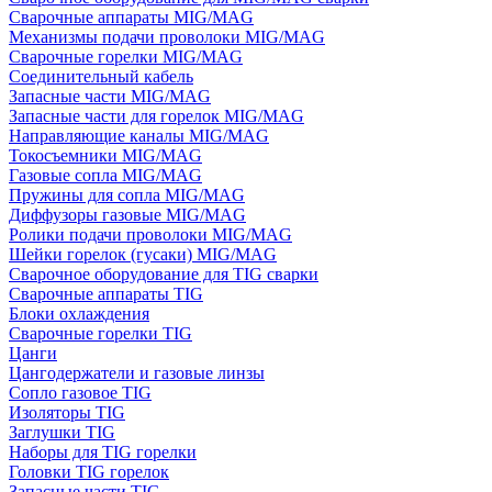
Сварочные аппараты MIG/MAG
Механизмы подачи проволоки MIG/MAG
Сварочные горелки MIG/MAG
Соединительный кабель
Запасные части MIG/MAG
Запасные части для горелок MIG/MAG
Направляющие каналы MIG/MAG
Токосъемники MIG/MAG
Газовые сопла MIG/MAG
Пружины для сопла MIG/MAG
Диффузоры газовые MIG/MAG
Ролики подачи проволоки MIG/MAG
Шейки горелок (гусаки) MIG/MAG
Сварочное оборудование для TIG сварки
Сварочные аппараты TIG
Блоки охлаждения
Сварочные горелки TIG
Цанги
Цангодержатели и газовые линзы
Сопло газовое TIG
Изоляторы TIG
Заглушки TIG
Наборы для TIG горелки
Головки TIG горелок
Запасные части TIG