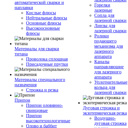
автоматической сварки и
Горелки
наплавки
лазерные
Кислые флюсы
Сопла для
Нейтральные флюсы
лазерной сварки
Основные флюсы
Линзы для
Высокоосновные
лазерной сварки
флюсы
Ролики
подающего
механизма для
Материалы для сварки
лазерного
титана
аппарата
Проволока сплошная
Каналы
Присадочные прутки
направляющие
для лазерного
аппарата
Материалы специального
Уплотнительные
назначения
кольца для
Строжка и резка
лазерной сварки
Припои
Припои оловянно-
Дуговая строжка и
свинцовые
экзотермическая резка
Припои
Воздушно-
высокотехнологичные
дуговая строжка
Олово и баббит