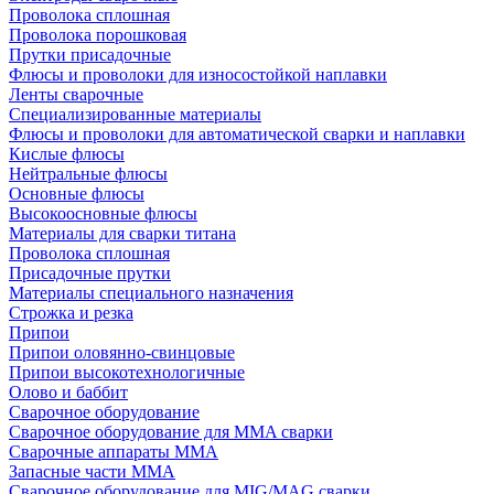
Проволока сплошная
Проволока порошковая
Прутки присадочные
Флюсы и проволоки для износостойкой наплавки
Ленты сварочные
Специализированные материалы
Флюсы и проволоки для автоматической сварки и наплавки
Кислые флюсы
Нейтральные флюсы
Основные флюсы
Высокоосновные флюсы
Материалы для сварки титана
Проволока сплошная
Присадочные прутки
Материалы специального назначения
Строжка и резка
Припои
Припои оловянно-свинцовые
Припои высокотехнологичные
Олово и баббит
Сварочное оборудование
Сварочное оборудование для MMA сварки
Сварочные аппараты MMA
Запасные части MMA
Сварочное оборудование для MIG/MAG сварки