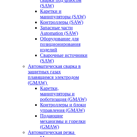
сварки под флюсом
(SAW)
Каретки и
манипуляторы (SAW)
Контроллеры (SAW)
Запасные части
Automation (SAW)
Оборудование для
позиционирования
изделий
Сварочные источники
(SAW)
Автоматическая сварка в
защитных газах
плавящимся электродом
(GMAW)
Каретки,
манипуляторы и
роботизация (GMAW)
Контроллеры и блоки
управления (GMAW)
Подающие
механизмы и горелки
(GMAW)
Автоматическая резка