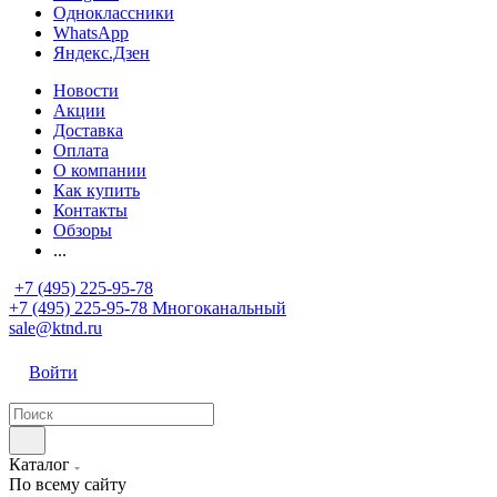
Одноклассники
WhatsApp
Яндекс.Дзен
Новости
Акции
Доставка
Оплата
О компании
Как купить
Контакты
Обзоры
...
+7 (495) 225-95-78
+7 (495) 225-95-78
Многоканальный
sale@ktnd.ru
Войти
Каталог
По всему сайту