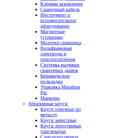
Клеммы заземления
Сварочный кабель
Инструмент и
вспомогательное
оборудование
Магнитные
угольники
Молотки сварщика
Вольфрамовые
электроды и
приспособления
Системы вытяжки
сварочных дымов
Керамические
подкладки
Упаковка Marathon
Pac
Маркеры
Абразивные круги
Круги отрезные по
металлу
Круги зачистные
Круги лепестковые
тарельчатые
Самозацепляемые