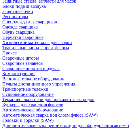
Защитные стекла, запчасти для масок
Блоки подачи воздуха
Защитные очки
Респираторы
Спецодежда для сварщиков
Одежда сварщика
Обувь сварщика
Перчатки сварочные
Химические материалы для сварки
Травильные пасты, спреи, флюсы
Прочее
Сварочные шторы
Сварочные занавесы
Сварочные полотна и одеяла
Комплектующие
Вспомогательное оборудование
Пульты дистанционного управления
Транспортные тележки
Сушильное оборудование
Термопеналы и печи для прокалки электродов
Бункеры для хранения флюсов
Автоматическое оборудование
Автоматическая сварка под слоем флюса (SAW)
Головки и горелки (SAW)
Дополнительные оснащение и опции для оборудования автома