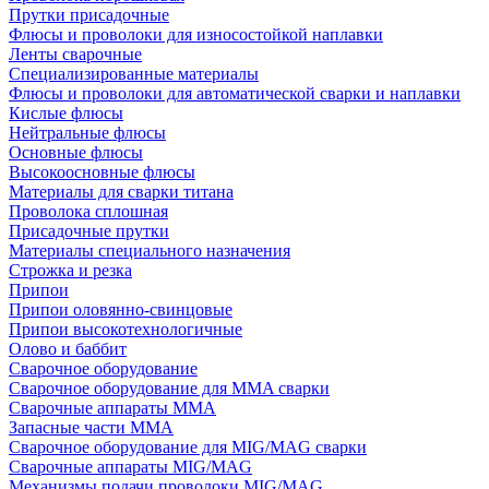
Прутки присадочные
Флюсы и проволоки для износостойкой наплавки
Ленты сварочные
Специализированные материалы
Флюсы и проволоки для автоматической сварки и наплавки
Кислые флюсы
Нейтральные флюсы
Основные флюсы
Высокоосновные флюсы
Материалы для сварки титана
Проволока сплошная
Присадочные прутки
Материалы специального назначения
Строжка и резка
Припои
Припои оловянно-свинцовые
Припои высокотехнологичные
Олово и баббит
Сварочное оборудование
Сварочное оборудование для MMA сварки
Сварочные аппараты MMA
Запасные части MMA
Сварочное оборудование для MIG/MAG сварки
Сварочные аппараты MIG/MAG
Механизмы подачи проволоки MIG/MAG