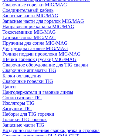
Сварочные горелки MIG/MAG
Соединительный кабель
Запасные части MIG/MAG
Запасные части для горелок MIG/MAG
Направляющие каналы MIG/MAG
Токосъемники MIG/MAG
Газовые сопла MIG/MAG
Пружины для сопла MIG/MAG
Диффузоры газовые MIG/MAG
Ролики подачи проволоки MIG/MAG
Шейки горелок (гусаки) MIG/MAG
Сварочное оборудование для TIG сварки
Сварочные аппараты TIG
Блоки охлаждения
Сварочные горелки TIG
Цанги
Цангодержатели и газовые линзы
Сопло газовое TIG
Изоляторы TIG
Заглушки TIG
Наборы для TIG горелки
Головки TIG горелок
Запасные части TIG
Воздушно-плазменная сварка, резка и строжка
Сварочные аппараты PLASMA CUT