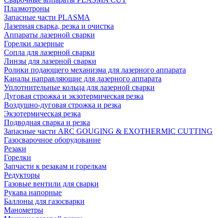
Плазмотроны
Запасные части PLASMA
Лазерная сварка, резка и очистка
Аппараты лазерной сварки
Горелки лазерные
Сопла для лазерной сварки
Линзы для лазерной сварки
Ролики подающего механизма для лазерного аппарата
Каналы направляющие для лазерного аппарата
Уплотнительные кольца для лазерной сварки
Дуговая строжка и экзотермическая резка
Воздушно-дуговая строжка и резка
Экзотермическая резка
Подводная сварка и резка
Запасные части ARC GOUGING & EXOTHERMIC CUTTING
Газосварочное оборудование
Резаки
Горелки
Запчасти к резакам и горелкам
Редукторы
Газовые вентили для сварки
Рукава напорные
Баллоны для газосварки
Манометры