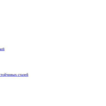
лей
стойчивых сталей