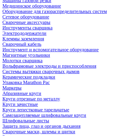
Машины газовой резки
Медицинское оборудование
Оборудование для газораспределительных систем
Сетевое оборудование
Сварочные аксессуары
Инструменты сварщика
Электрододержатели
Клеммы заземления
Сварочный кабель
Инструмент и вспомогательное оборудование
Магнитные угольники
Молотки сварщика
Вольфрамовые электроды и приспособления
Системы вытяжки сварочных дымов
Керамические подкладки
Упаковка Marathon Pac
Маркеры
Абразивные круги
Круги отрезные по металлу
Круги зачистные
Круги лепестковые тарельчатые
Самозацепляемые шлифовальные круги
Шлифовальные листы
Защита лица, глаз и органов дыхания
Сварочные маски, шлемы и щитки