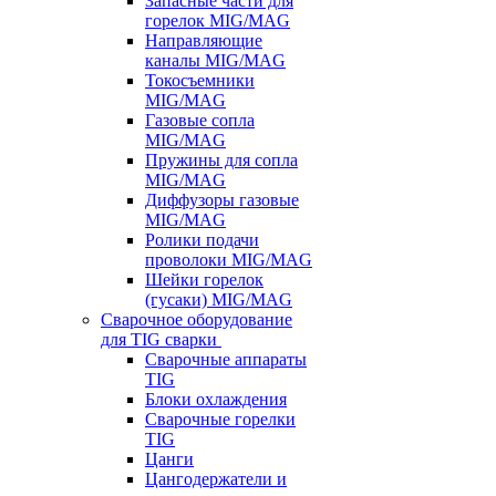
Запасные части для
горелок MIG/MAG
Направляющие
каналы MIG/MAG
Токосъемники
MIG/MAG
Газовые сопла
MIG/MAG
Пружины для сопла
MIG/MAG
Диффузоры газовые
MIG/MAG
Ролики подачи
проволоки MIG/MAG
Шейки горелок
(гусаки) MIG/MAG
Сварочное оборудование
для TIG сварки
Сварочные аппараты
TIG
Блоки охлаждения
Сварочные горелки
TIG
Цанги
Цангодержатели и