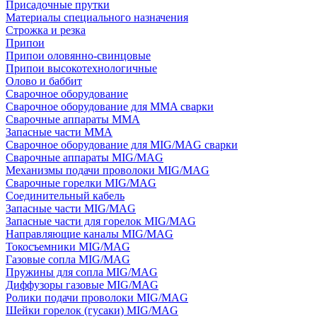
Присадочные прутки
Материалы специального назначения
Строжка и резка
Припои
Припои оловянно-свинцовые
Припои высокотехнологичные
Олово и баббит
Сварочное оборудование
Сварочное оборудование для MMA сварки
Сварочные аппараты MMA
Запасные части MMA
Сварочное оборудование для MIG/MAG сварки
Сварочные аппараты MIG/MAG
Механизмы подачи проволоки MIG/MAG
Сварочные горелки MIG/MAG
Соединительный кабель
Запасные части MIG/MAG
Запасные части для горелок MIG/MAG
Направляющие каналы MIG/MAG
Токосъемники MIG/MAG
Газовые сопла MIG/MAG
Пружины для сопла MIG/MAG
Диффузоры газовые MIG/MAG
Ролики подачи проволоки MIG/MAG
Шейки горелок (гусаки) MIG/MAG