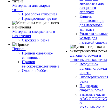
механизма для
Материалы для сварки
лазерного
титана
аппарата
Проволока сплошная
Каналы
Присадочные прутки
направляющие
для лазерного
аппарата
Материалы специального
Уплотнительные
назначения
кольца для
Строжка и резка
лазерной сварки
Припои
Припои оловянно-
Дуговая строжка и
свинцовые
экзотермическая резка
Припои
Воздушно-
высокотехнологичные
дуговая строжка
Олово и баббит
и резка
Экзотермическая
резка
Подводная
сварка и резка
Запасные части
ARC GOUGING
&
EXOTHERMIC