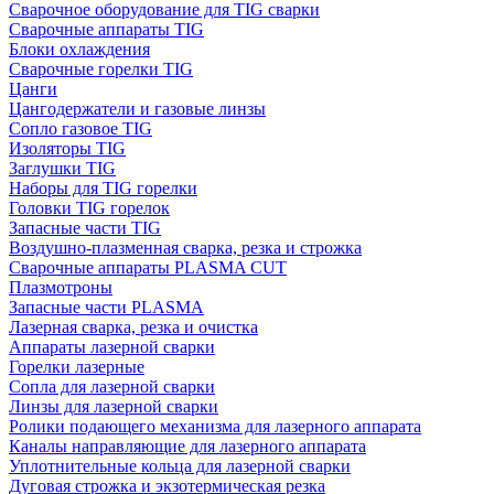
Сварочное оборудование для TIG сварки
Сварочные аппараты TIG
Блоки охлаждения
Сварочные горелки TIG
Цанги
Цангодержатели и газовые линзы
Сопло газовое TIG
Изоляторы TIG
Заглушки TIG
Наборы для TIG горелки
Головки TIG горелок
Запасные части TIG
Воздушно-плазменная сварка, резка и строжка
Сварочные аппараты PLASMA CUT
Плазмотроны
Запасные части PLASMA
Лазерная сварка, резка и очистка
Аппараты лазерной сварки
Горелки лазерные
Сопла для лазерной сварки
Линзы для лазерной сварки
Ролики подающего механизма для лазерного аппарата
Каналы направляющие для лазерного аппарата
Уплотнительные кольца для лазерной сварки
Дуговая строжка и экзотермическая резка