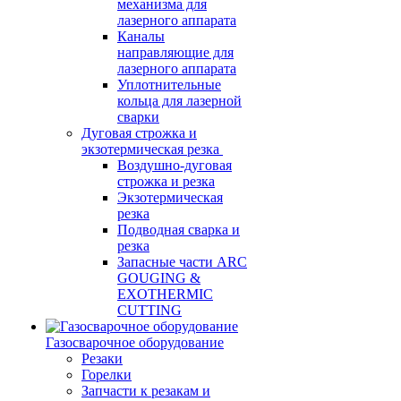
механизма для
лазерного аппарата
Каналы
направляющие для
лазерного аппарата
Уплотнительные
кольца для лазерной
сварки
Дуговая строжка и
экзотермическая резка
Воздушно-дуговая
строжка и резка
Экзотермическая
резка
Подводная сварка и
резка
Запасные части ARC
GOUGING &
EXOTHERMIC
CUTTING
Газосварочное оборудование
Резаки
Горелки
Запчасти к резакам и