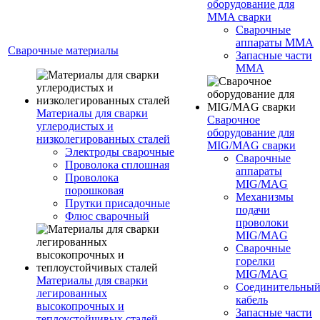
оборудование для
MMA сварки
Сварочные
аппараты MMA
Сварочные материалы
Запасные части
MMA
Материалы для сварки
Сварочное
углеродистых и
оборудование для
низколегированных сталей
MIG/MAG сварки
Электроды сварочные
Сварочные
Проволока сплошная
аппараты
Проволока
MIG/MAG
порошковая
Механизмы
Прутки присадочные
подачи
Флюс сварочный
проволоки
MIG/MAG
Сварочные
горелки
MIG/MAG
Материалы для сварки
Соединительны
легированных
кабель
высокопрочных и
Запасные части
теплоустойчивых сталей