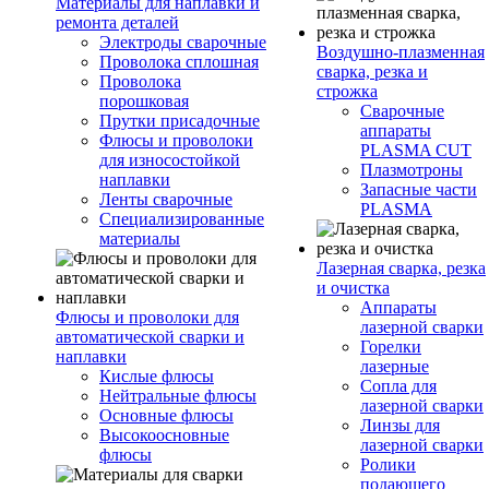
Материалы для наплавки и
ремонта деталей
Электроды сварочные
Воздушно-плазменная
Проволока сплошная
сварка, резка и
Проволока
строжка
порошковая
Сварочные
Прутки присадочные
аппараты
Флюсы и проволоки
PLASMA CUT
для износостойкой
Плазмотроны
наплавки
Запасные части
Ленты сварочные
PLASMA
Специализированные
материалы
Лазерная сварка, резка
и очистка
Аппараты
Флюсы и проволоки для
лазерной сварки
автоматической сварки и
Горелки
наплавки
лазерные
Кислые флюсы
Сопла для
Нейтральные флюсы
лазерной сварки
Основные флюсы
Линзы для
Высокоосновные
лазерной сварки
флюсы
Ролики
подающего