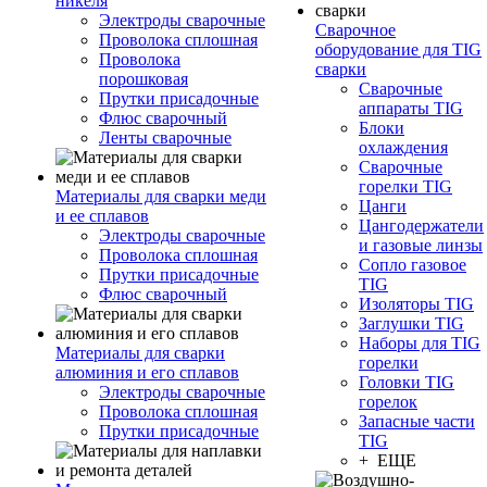
никеля
Электроды сварочные
Сварочное
Проволока сплошная
оборудование для TIG
Проволока
сварки
порошковая
Сварочные
Прутки присадочные
аппараты TIG
Флюс сварочный
Блоки
Ленты сварочные
охлаждения
Сварочные
горелки TIG
Материалы для сварки меди
Цанги
и ее сплавов
Цангодержатели
Электроды сварочные
и газовые линзы
Проволока сплошная
Сопло газовое
Прутки присадочные
TIG
Флюс сварочный
Изоляторы TIG
Заглушки TIG
Наборы для TIG
Материалы для сварки
горелки
алюминия и его сплавов
Головки TIG
Электроды сварочные
горелок
Проволока сплошная
Запасные части
Прутки присадочные
TIG
+ ЕЩЕ