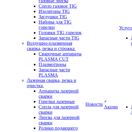
газовые линзы
Сопло газовое TIG
Изоляторы TIG
Заглушки TIG
Наборы для TIG
горелки
Услуг
Головки TIG горелок
Запасные части TIG
Воздушно-плазменная
сварка, резка и строжка
Сварочные аппараты
PLASMA CUT
Плазмотроны
Запасные части
PLASMA
Лазерная сварка, резка и
очистка
Аппараты лазерной
сварки
Горелки лазерные
Новости
Сопла для лазерной
Акции
сварки
Линзы для лазерной
сварки
Ролики подающего