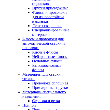
порошковая
Прутки присадочные
Флюсы и проволоки
для износостойкой
наплавки
Ленты сварочные
Специализированные
материалы
Флюсы и проволоки для
автоматической сварки и
наплавки
Кислые флюсы
Нейтральные флюсы
Основные флюсы
Высокоосновные
флюсы
Материалы для сварки
титана
Проволока сплошная
Присадочные прутки
Материалы специального
назначения
Строжка и резка
Припои
Припои оловянно-