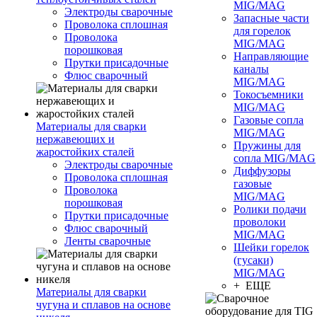
MIG/MAG
Электроды сварочные
Запасные части
Проволока сплошная
для горелок
Проволока
MIG/MAG
порошковая
Направляющие
Прутки присадочные
каналы
Флюс сварочный
MIG/MAG
Токосъемники
MIG/MAG
Газовые сопла
Материалы для сварки
MIG/MAG
нержавеющих и
Пружины для
жаростойких сталей
сопла MIG/MAG
Электроды сварочные
Диффузоры
Проволока сплошная
газовые
Проволока
MIG/MAG
порошковая
Ролики подачи
Прутки присадочные
проволоки
Флюс сварочный
MIG/MAG
Ленты сварочные
Шейки горелок
(гусаки)
MIG/MAG
+ ЕЩЕ
Материалы для сварки
чугуна и сплавов на основе