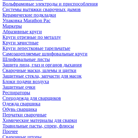
Вольфрамовые электроды и приспособления
Системы вытяжки сварочных дымов
Керамические подкладки
Упаковка Marathon Pac
Маркеры
Абразивные круги
Круги отрезные по металлу
Круги зачистные
Круги лепестковые тарельчатые
Самозацепляемые шлифовальные круги
Шлифовальные листы
Защита лица, глаз и органов дыхания
Сварочные маски, шлемы и щитки
Защитные стекла, запчасти для масок
Блоки подачи воздуха
Защитные очки
Респираторы
Спецодежда для сварщиков
Одежда сварщика
Обувь сварщика
Перчатки сварочные
Химические материалы для сварки
Травильные пасты, спреи, флюсы
Прочее
Сварочные шторы