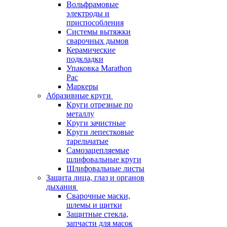
Вольфрамовые
электроды и
приспособления
Системы вытяжки
сварочных дымов
Керамические
подкладки
Упаковка Marathon
Pac
Маркеры
Абразивные круги
Круги отрезные по
металлу
Круги зачистные
Круги лепестковые
тарельчатые
Самозацепляемые
шлифовальные круги
Шлифовальные листы
Защита лица, глаз и органов
дыхания
Сварочные маски,
шлемы и щитки
Защитные стекла,
запчасти для масок