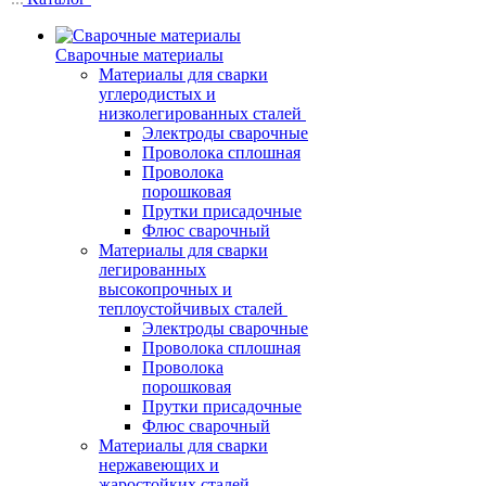
Сварочные материалы
Материалы для сварки
углеродистых и
низколегированных сталей
Электроды сварочные
Проволока сплошная
Проволока
порошковая
Прутки присадочные
Флюс сварочный
Материалы для сварки
легированных
высокопрочных и
теплоустойчивых сталей
Электроды сварочные
Проволока сплошная
Проволока
порошковая
Прутки присадочные
Флюс сварочный
Материалы для сварки
нержавеющих и
жаростойких сталей