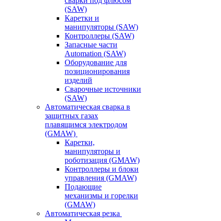
сварки под флюсом
(SAW)
Каретки и
манипуляторы (SAW)
Контроллеры (SAW)
Запасные части
Automation (SAW)
Оборудование для
позиционирования
изделий
Сварочные источники
(SAW)
Автоматическая сварка в
защитных газах
плавящимся электродом
(GMAW)
Каретки,
манипуляторы и
роботизация (GMAW)
Контроллеры и блоки
управления (GMAW)
Подающие
механизмы и горелки
(GMAW)
Автоматическая резка