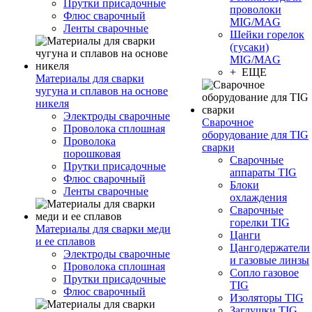
Прутки присадочные
проволоки
Флюс сварочный
MIG/MAG
Ленты сварочные
Шейки горелок
(гусаки)
MIG/MAG
+ ЕЩЕ
Материалы для сварки
чугуна и сплавов на основе
никеля
Электроды сварочные
Сварочное
Проволока сплошная
оборудование для TIG
Проволока
сварки
порошковая
Сварочные
Прутки присадочные
аппараты TIG
Флюс сварочный
Блоки
Ленты сварочные
охлаждения
Сварочные
горелки TIG
Материалы для сварки меди
Цанги
и ее сплавов
Цангодержатели
Электроды сварочные
и газовые линзы
Проволока сплошная
Сопло газовое
Прутки присадочные
TIG
Флюс сварочный
Изоляторы TIG
Заглушки TIG