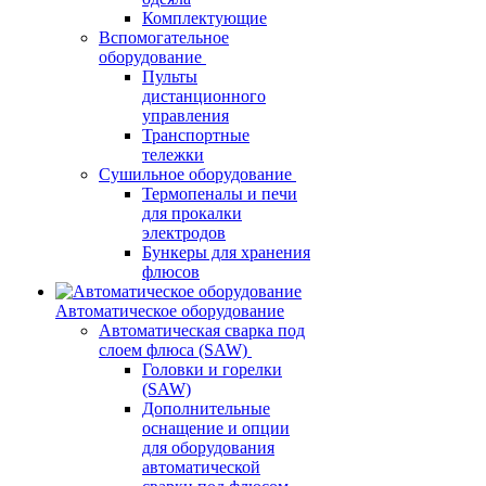
Комплектующие
Вспомогательное
оборудование
Пульты
дистанционного
управления
Транспортные
тележки
Сушильное оборудование
Термопеналы и печи
для прокалки
электродов
Бункеры для хранения
флюсов
Автоматическое оборудование
Автоматическая сварка под
слоем флюса (SAW)
Головки и горелки
(SAW)
Дополнительные
оснащение и опции
для оборудования
автоматической