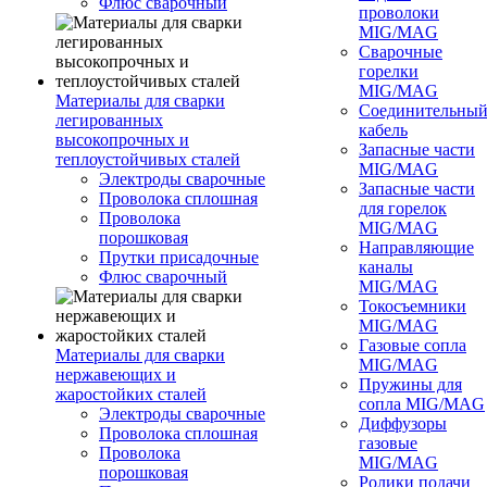
Флюс сварочный
проволоки
MIG/MAG
Сварочные
горелки
MIG/MAG
Материалы для сварки
Соединительны
легированных
кабель
высокопрочных и
Запасные части
теплоустойчивых сталей
MIG/MAG
Электроды сварочные
Запасные части
Проволока сплошная
для горелок
Проволока
MIG/MAG
порошковая
Направляющие
Прутки присадочные
каналы
Флюс сварочный
MIG/MAG
Токосъемники
MIG/MAG
Газовые сопла
Материалы для сварки
MIG/MAG
нержавеющих и
Пружины для
жаростойких сталей
сопла MIG/MAG
Электроды сварочные
Диффузоры
Проволока сплошная
газовые
Проволока
MIG/MAG
порошковая
Ролики подачи