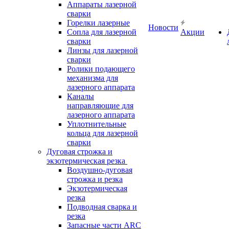
Аппараты лазерной
сварки
Горелки лазерные
Новости
Сопла для лазерной
Акции
сварки
Линзы для лазерной
сварки
Ролики подающего
механизма для
лазерного аппарата
Каналы
направляющие для
лазерного аппарата
Уплотнительные
кольца для лазерной
сварки
Дуговая строжка и
экзотермическая резка
Воздушно-дуговая
строжка и резка
Экзотермическая
резка
Подводная сварка и
резка
Запасные части ARC