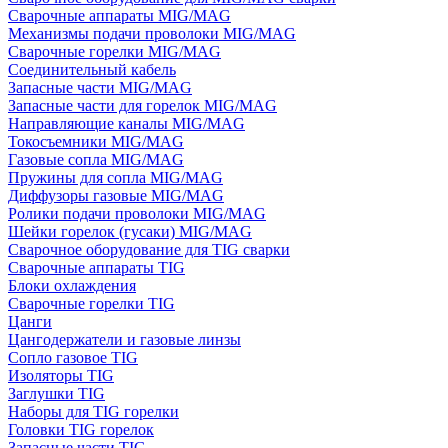
Сварочные аппараты MIG/MAG
Механизмы подачи проволоки MIG/MAG
Сварочные горелки MIG/MAG
Соединительный кабель
Запасные части MIG/MAG
Запасные части для горелок MIG/MAG
Направляющие каналы MIG/MAG
Токосъемники MIG/MAG
Газовые сопла MIG/MAG
Пружины для сопла MIG/MAG
Диффузоры газовые MIG/MAG
Ролики подачи проволоки MIG/MAG
Шейки горелок (гусаки) MIG/MAG
Сварочное оборудование для TIG сварки
Сварочные аппараты TIG
Блоки охлаждения
Сварочные горелки TIG
Цанги
Цангодержатели и газовые линзы
Сопло газовое TIG
Изоляторы TIG
Заглушки TIG
Наборы для TIG горелки
Головки TIG горелок
Запасные части TIG