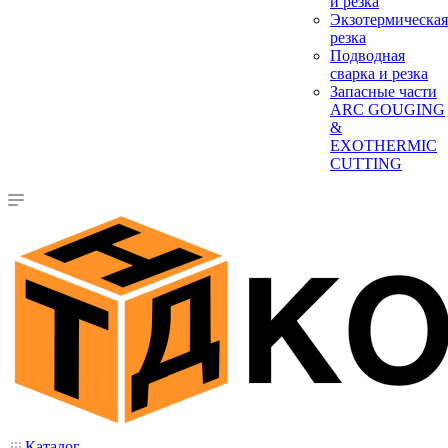
и резка
Экзотермическая
резка
Подводная
сварка и резка
Запасные части
ARC GOUGING
&
EXOTHERMIC
CUTTING
Каталог