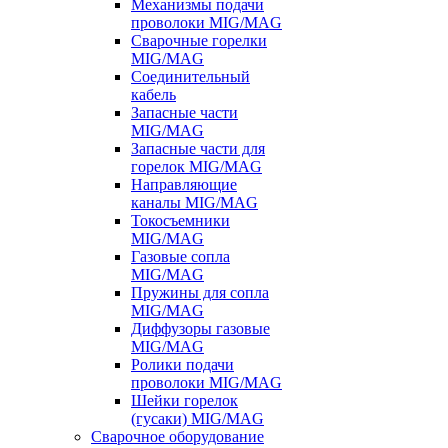
Механизмы подачи
проволоки MIG/MAG
Сварочные горелки
MIG/MAG
Соединительный
кабель
Запасные части
MIG/MAG
Запасные части для
горелок MIG/MAG
Направляющие
каналы MIG/MAG
Токосъемники
MIG/MAG
Газовые сопла
MIG/MAG
Пружины для сопла
MIG/MAG
Диффузоры газовые
MIG/MAG
Ролики подачи
проволоки MIG/MAG
Шейки горелок
(гусаки) MIG/MAG
Сварочное оборудование