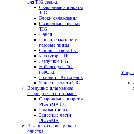
для TIG сварки
Сварочные аппараты
TIG
Блоки охлаждения
Сварочные горелки
TIG
Цанги
Цангодержатели и
газовые линзы
Сопло газовое TIG
Изоляторы TIG
Заглушки TIG
Наборы для TIG
горелки
Услуг
Головки TIG горелок
Запасные части TIG
Воздушно-плазменная
сварка, резка и строжка
Сварочные аппараты
PLASMA CUT
Плазмотроны
Запасные части
PLASMA
Лазерная сварка, резка и
очистка