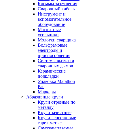
Клеммы заземления
Сварочный кабель
Инструмент и
вспомогательное
оборудование
Магнитные
угольники
Молотки сварщика
Вольфрамовые
электроды и
приспособления
Системы вытяжки
сварочных дымов
Керамические
подкладки
Упаковка Marathon
Pac
Маркеры
Абразивные круги
Круги отрезные по
металлу
Круги зачистные
Круги лепестковые
тарельчатые
Самозацепляемые