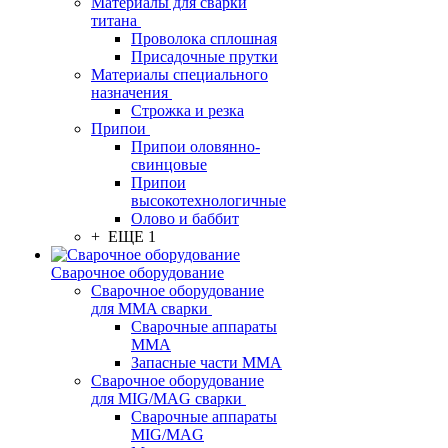
Материалы для сварки
титана
Проволока сплошная
Присадочные прутки
Материалы специального
назначения
Строжка и резка
Припои
Припои оловянно-
свинцовые
Припои
высокотехнологичные
Олово и баббит
+ ЕЩЕ 1
Сварочное оборудование
Сварочное оборудование
для MMA сварки
Сварочные аппараты
MMA
Запасные части MMA
Сварочное оборудование
для MIG/MAG сварки
Сварочные аппараты
MIG/MAG