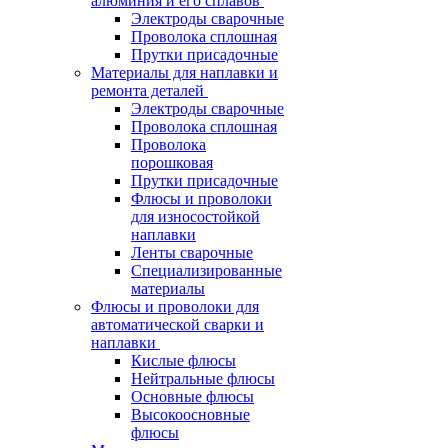
алюминия и его сплавов
Электроды сварочные
Проволока сплошная
Прутки присадочные
Материалы для наплавки и
ремонта деталей
Электроды сварочные
Проволока сплошная
Проволока
порошковая
Прутки присадочные
Флюсы и проволоки
для износостойкой
наплавки
Ленты сварочные
Специализированные
материалы
Флюсы и проволоки для
автоматической сварки и
наплавки
Кислые флюсы
Нейтральные флюсы
Основные флюсы
Высокоосновные
флюсы