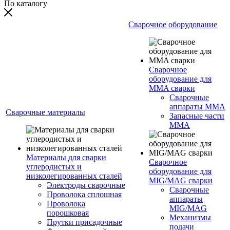
По каталогу
Сварочное оборудование
Сварочное
оборудование для
MMA сварки
Сварочные
аппараты MMA
Сварочные материалы
Запасные части
MMA
Материалы для сварки
Сварочное
углеродистых и
оборудование для
низколегированных сталей
MIG/MAG сварки
Электроды сварочные
Сварочные
Проволока сплошная
аппараты
Проволока
MIG/MAG
порошковая
Механизмы
Прутки присадочные
подачи