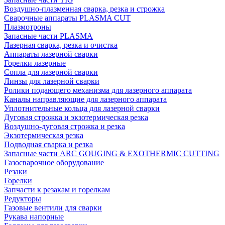
Воздушно-плазменная сварка, резка и строжка
Сварочные аппараты PLASMA CUT
Плазмотроны
Запасные части PLASMA
Лазерная сварка, резка и очистка
Аппараты лазерной сварки
Горелки лазерные
Сопла для лазерной сварки
Линзы для лазерной сварки
Ролики подающего механизма для лазерного аппарата
Каналы направляющие для лазерного аппарата
Уплотнительные кольца для лазерной сварки
Дуговая строжка и экзотермическая резка
Воздушно-дуговая строжка и резка
Экзотермическая резка
Подводная сварка и резка
Запасные части ARC GOUGING & EXOTHERMIC CUTTING
Газосварочное оборудование
Резаки
Горелки
Запчасти к резакам и горелкам
Редукторы
Газовые вентили для сварки
Рукава напорные