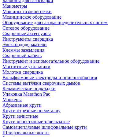
Баллоны для газосварки
Манометры
Машины газовой резки
Медицинское оборудование
Оборудование для газораспределительных систем
Сетевое оборудование
Сварочные аксессуары
Инструменты сварщика
Электрододержатели
Клеммы заземления
Сварочный кабель
Инструмент и вспомогательное оборудование
Магнитные угольники
Молотки сварщика
Вольфрамовые электроды и приспособления
Системы вытяжки сварочных дымов
Керамические подкладки
Упаковка Marathon Pac
Маркеры
Абразивные круги
Круги отрезные по металлу
Круги зачистные
Круги лепестковые тарельчатые
Самозацепляемые шлифовальные круги
Шлифовальные листы