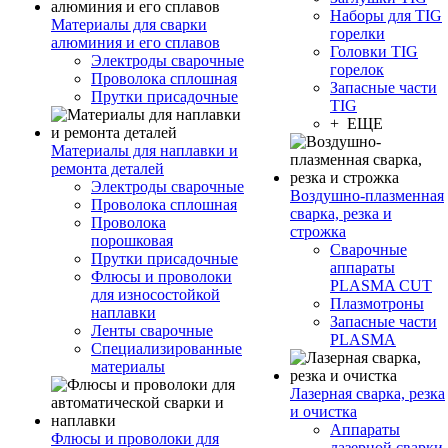
Наборы для TIG
Материалы для сварки
горелки
алюминия и его сплавов
Головки TIG
Электроды сварочные
горелок
Проволока сплошная
Запасные части
Прутки присадочные
TIG
+ ЕЩЕ
Материалы для наплавки и
ремонта деталей
Электроды сварочные
Воздушно-плазменная
Проволока сплошная
сварка, резка и
Проволока
строжка
порошковая
Сварочные
Прутки присадочные
аппараты
Флюсы и проволоки
PLASMA CUT
для износостойкой
Плазмотроны
наплавки
Запасные части
Ленты сварочные
PLASMA
Специализированные
материалы
Лазерная сварка, резка
и очистка
Аппараты
Флюсы и проволоки для
лазерной сварки