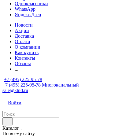
Одноклассники
WhatsApp
Яндекс.Дзен
Новости
Акции
Доставка
Оплата
О компании
Как купить
Контакты
Обзоры
...
+7 (495) 225-95-78
+7 (495) 225-95-78
Многоканальный
sale@ktnd.ru
Войти
Каталог
По всему сайту