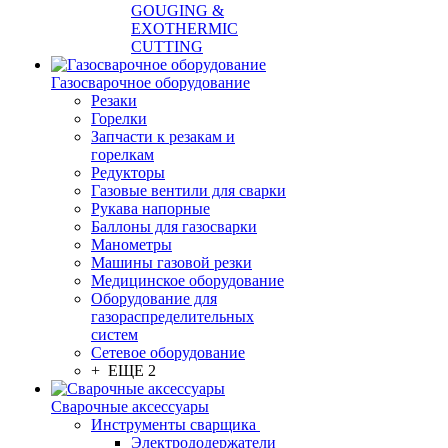
GOUGING &
EXOTHERMIC
CUTTING
Газосварочное оборудование
Резаки
Горелки
Запчасти к резакам и
горелкам
Редукторы
Газовые вентили для сварки
Рукава напорные
Баллоны для газосварки
Манометры
Машины газовой резки
Медицинское оборудование
Оборудование для
газораспределительных
систем
Сетевое оборудование
+ ЕЩЕ 2
Сварочные аксессуары
Инструменты сварщика
Электрододержатели