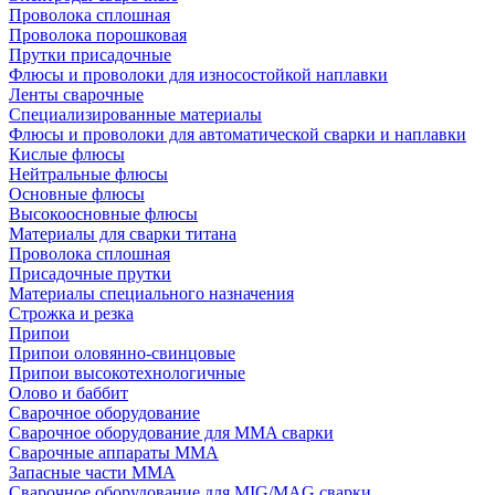
Проволока сплошная
Проволока порошковая
Прутки присадочные
Флюсы и проволоки для износостойкой наплавки
Ленты сварочные
Специализированные материалы
Флюсы и проволоки для автоматической сварки и наплавки
Кислые флюсы
Нейтральные флюсы
Основные флюсы
Высокоосновные флюсы
Материалы для сварки титана
Проволока сплошная
Присадочные прутки
Материалы специального назначения
Строжка и резка
Припои
Припои оловянно-свинцовые
Припои высокотехнологичные
Олово и баббит
Сварочное оборудование
Сварочное оборудование для MMA сварки
Сварочные аппараты MMA
Запасные части MMA
Сварочное оборудование для MIG/MAG сварки