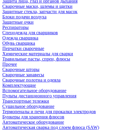
Защита лица, глаз и органов дыхания
Сварочные маски, шлемы и щитки
Защитные стекла, запчасти для масок
Блоки подачи воздуха
Защитные очки
Респираторы
Спецодежда для сварщиков
Одежда сварщика
Обувь сварщика
Перчатки сварочные
Химические материалы для сварки
Травильные пасты, спреи, флюсы
Прочее
Сварочные шторы
Сварочные занавесы
Сварочные полотна и одеяла
Комплектующие
Вспомогательное оборудование
Пульты дистанционного управления
Транспортные тележки
Сушильное оборудование
Термопеналы и печи для прокалки электродов
Бункеры для хранения флюсов
Автоматическое оборудование
Автоматическая сварка под слоем флюса (SAW)