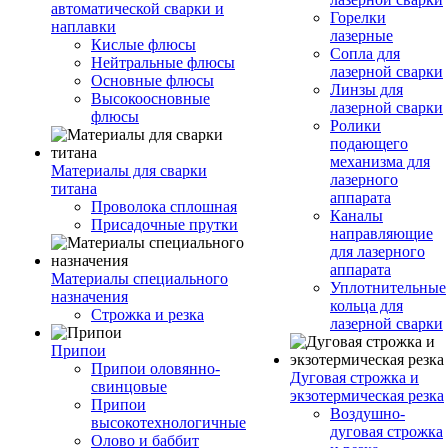
автоматической сварки и
Горелки
наплавки
лазерные
Кислые флюсы
Сопла для
Нейтральные флюсы
лазерной сварки
Основные флюсы
Линзы для
Высокоосновные
лазерной сварки
флюсы
Ролики
подающего
механизма для
Материалы для сварки
лазерного
титана
аппарата
Проволока сплошная
Каналы
Присадочные прутки
направляющие
для лазерного
аппарата
Материалы специального
Уплотнительные
назначения
кольца для
Строжка и резка
лазерной сварки
Припои
Припои оловянно-
Дуговая строжка и
свинцовые
экзотермическая резка
Припои
Воздушно-
высокотехнологичные
дуговая строжка
Олово и баббит