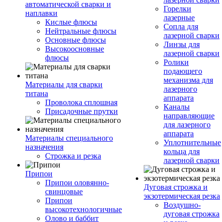
автоматической сварки и
Горелки
наплавки
лазерные
Кислые флюсы
Сопла для
Нейтральные флюсы
лазерной сварки
Основные флюсы
Линзы для
Высокоосновные
лазерной сварки
флюсы
Ролики
подающего
механизма для
Материалы для сварки
лазерного
титана
аппарата
Проволока сплошная
Каналы
Присадочные прутки
направляющие
для лазерного
аппарата
Материалы специального
Уплотнительные
назначения
кольца для
Строжка и резка
лазерной сварки
Припои
Припои оловянно-
Дуговая строжка и
свинцовые
экзотермическая резка
Припои
Воздушно-
высокотехнологичные
дуговая строжка
Олово и баббит