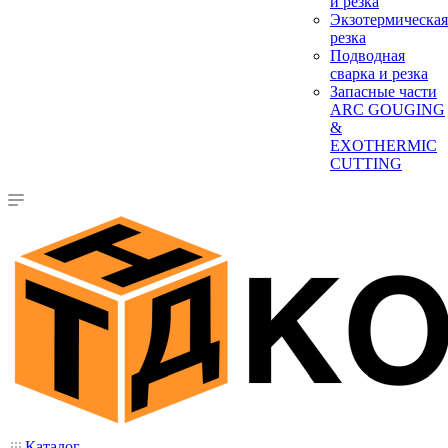
и резка
Экзотермическая
резка
Подводная
сварка и резка
Запасные части
ARC GOUGING
&
EXOTHERMIC
CUTTING
Каталог