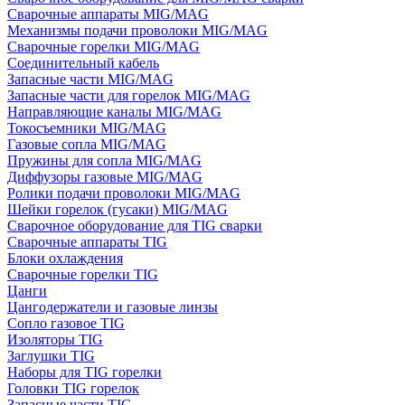
Сварочные аппараты MIG/MAG
Механизмы подачи проволоки MIG/MAG
Сварочные горелки MIG/MAG
Соединительный кабель
Запасные части MIG/MAG
Запасные части для горелок MIG/MAG
Направляющие каналы MIG/MAG
Токосъемники MIG/MAG
Газовые сопла MIG/MAG
Пружины для сопла MIG/MAG
Диффузоры газовые MIG/MAG
Ролики подачи проволоки MIG/MAG
Шейки горелок (гусаки) MIG/MAG
Сварочное оборудование для TIG сварки
Сварочные аппараты TIG
Блоки охлаждения
Сварочные горелки TIG
Цанги
Цангодержатели и газовые линзы
Сопло газовое TIG
Изоляторы TIG
Заглушки TIG
Наборы для TIG горелки
Головки TIG горелок
Запасные части TIG