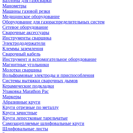
Баллоны для газосварки
Манометры
Машины газовой резки
Медицинское оборудование
Оборудование для газораспределительных систем
Сетевое оборудование
Сварочные аксессуары
Инструменты сварщика
Электрододержатели
Клеммы заземления
Сварочный кабель
Инструмент и вспомогательное оборудование
Магнитные угольники
Молотки сварщика
Вольфрамовые электроды и приспособления
Системы вытяжки сварочных дымов
Керамические подкладки
Упаковка Marathon Pac
Маркеры
Абразивные круги
Круги отрезные по металлу
Круги зачистные
Круги лепестковые тарельчатые
Самозацепляемые шлифовальные круги
Шлифовальные листы