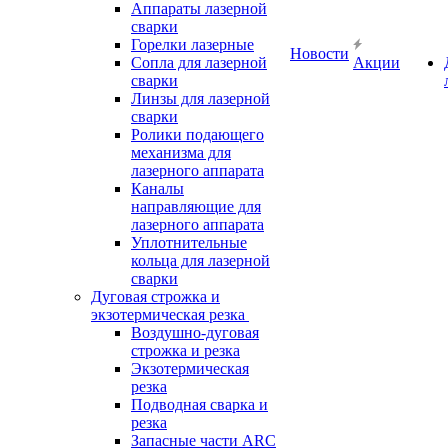
Аппараты лазерной
сварки
Горелки лазерные
Новости
Сопла для лазерной
Акции
сварки
Линзы для лазерной
сварки
Ролики подающего
механизма для
лазерного аппарата
Каналы
направляющие для
лазерного аппарата
Уплотнительные
кольца для лазерной
сварки
Дуговая строжка и
экзотермическая резка
Воздушно-дуговая
строжка и резка
Экзотермическая
резка
Подводная сварка и
резка
Запасные части ARC