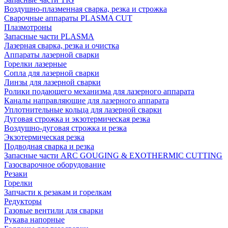
Воздушно-плазменная сварка, резка и строжка
Сварочные аппараты PLASMA CUT
Плазмотроны
Запасные части PLASMA
Лазерная сварка, резка и очистка
Аппараты лазерной сварки
Горелки лазерные
Сопла для лазерной сварки
Линзы для лазерной сварки
Ролики подающего механизма для лазерного аппарата
Каналы направляющие для лазерного аппарата
Уплотнительные кольца для лазерной сварки
Дуговая строжка и экзотермическая резка
Воздушно-дуговая строжка и резка
Экзотермическая резка
Подводная сварка и резка
Запасные части ARC GOUGING & EXOTHERMIC CUTTING
Газосварочное оборудование
Резаки
Горелки
Запчасти к резакам и горелкам
Редукторы
Газовые вентили для сварки
Рукава напорные