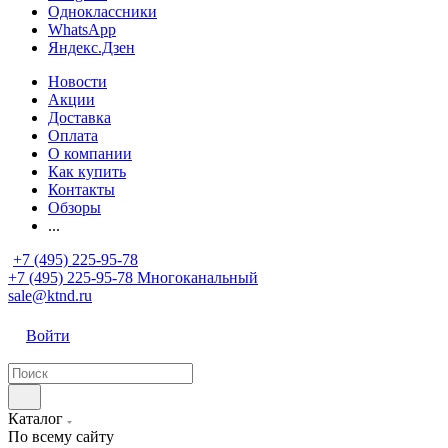
Одноклассники
WhatsApp
Яндекс.Дзен
Новости
Акции
Доставка
Оплата
О компании
Как купить
Контакты
Обзоры
...
+7 (495) 225-95-78
+7 (495) 225-95-78
Многоканальный
sale@ktnd.ru
Войти
Каталог
По всему сайту