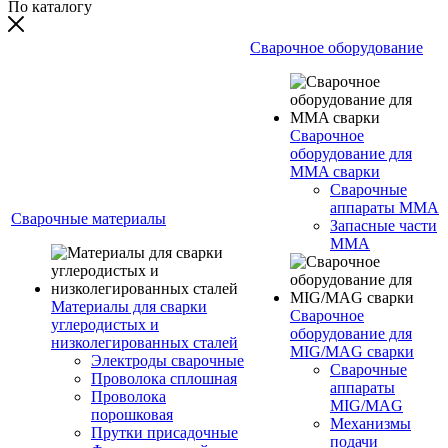
По каталогу
Сварочное оборудование
Сварочное
оборудование для
MMA сварки
Сварочные
аппараты MMA
Сварочные материалы
Запасные части
MMA
Материалы для сварки
Сварочное
углеродистых и
оборудование для
низколегированных сталей
MIG/MAG сварки
Электроды сварочные
Сварочные
Проволока сплошная
аппараты
Проволока
MIG/MAG
порошковая
Механизмы
Прутки присадочные
подачи