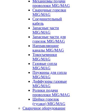
Механизмы подачи
проволоки MIG/MAG
Сварочные горелки
MIG/MAG
Соединительный
кабель
Запасные части
MIG/MAG
Запасные части для
горелок MIG/MAG
Направляющие
каналы MIG/MAG
Токосъемники
MIG/MAG
Газовые сопла
MIG/MAG
Пружины для сопла
MIG/MAG
Диффузоры газовые
MIG/MAG
Ролики подачи
проволоки MIG/MAG
Шейки горелок
(гусаки) MIG/MAG
Сварочное оборудование