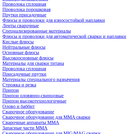
Проволока сплошная
Проволока порошковая
Прутки присадочные
Флюсы и проволоки для износостойкой наплавки
Ленты сварочные
Специализированные материалы
Флюсы и проволоки для автоматической сварки и наплавки
Кислые флюсы
Нейтральные флюсы
Основные флюсы
Высокоосновные флюсы
Материалы для сварки титана
Проволока сплошная
Присадочные прутки
Материалы специального назначения
Строжка и резка
Припои
Припои оловянно-свинцовые
Припои высокотехнологичные
Олово и баббит
Сварочное оборудование
Сварочное оборудование для MMA сварки
Сварочные аппараты MMA
Запасные части MMA
Сварочное оборудование для MIG/MAG сварки