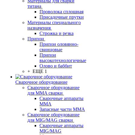
Материалы для сварки
титана
Проволока сплошная
Присадочные прутки
Материалы специального
назначения
Строжка и резка
Припои
Припои оловянно-
свинцовые
Припои
высокотехнологичные
Олово и баббит
+ ЕЩЕ 1
Сварочное оборудование
Сварочное оборудование
для MMA сварки
Сварочные аппараты
MMA
Запасные части MMA
Сварочное оборудование
для MIG/MAG сварки
Сварочные аппараты
MIG/MAG