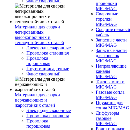
Флюс сварочный
проволоки
MIG/MAG
Сварочные
горелки
MIG/MAG
Материалы для сварки
Соединительны
легированных
кабель
высокопрочных и
Запасные части
теплоустойчивых сталей
MIG/MAG
Электроды сварочные
Запасные части
Проволока сплошная
для горелок
Проволока
MIG/MAG
порошковая
Направляющие
Прутки присадочные
каналы
Флюс сварочный
MIG/MAG
Токосъемники
MIG/MAG
Газовые сопла
Материалы для сварки
MIG/MAG
нержавеющих и
Пружины для
жаростойких сталей
сопла MIG/MAG
Электроды сварочные
Диффузоры
Проволока сплошная
газовые
Проволока
MIG/MAG
порошковая
Ролики подачи