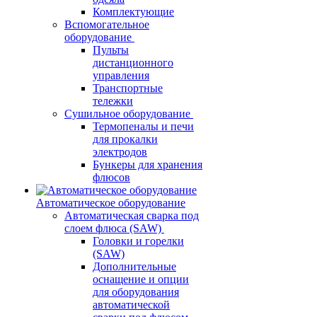
Комплектующие
Вспомогательное
оборудование
Пульты
дистанционного
управления
Транспортные
тележки
Сушильное оборудование
Термопеналы и печи
для прокалки
электродов
Бункеры для хранения
флюсов
Автоматическое оборудование
Автоматическая сварка под
слоем флюса (SAW)
Головки и горелки
(SAW)
Дополнительные
оснащение и опции
для оборудования
автоматической