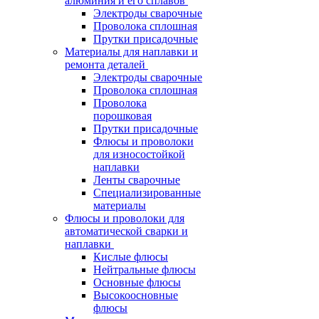
алюминия и его сплавов
Электроды сварочные
Проволока сплошная
Прутки присадочные
Материалы для наплавки и
ремонта деталей
Электроды сварочные
Проволока сплошная
Проволока
порошковая
Прутки присадочные
Флюсы и проволоки
для износостойкой
наплавки
Ленты сварочные
Специализированные
материалы
Флюсы и проволоки для
автоматической сварки и
наплавки
Кислые флюсы
Нейтральные флюсы
Основные флюсы
Высокоосновные
флюсы