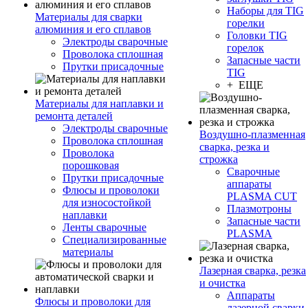
Наборы для TIG
Материалы для сварки
горелки
алюминия и его сплавов
Головки TIG
Электроды сварочные
горелок
Проволока сплошная
Запасные части
Прутки присадочные
TIG
+ ЕЩЕ
Материалы для наплавки и
ремонта деталей
Электроды сварочные
Воздушно-плазменная
Проволока сплошная
сварка, резка и
Проволока
строжка
порошковая
Сварочные
Прутки присадочные
аппараты
Флюсы и проволоки
PLASMA CUT
для износостойкой
Плазмотроны
наплавки
Запасные части
Ленты сварочные
PLASMA
Специализированные
материалы
Лазерная сварка, резка
и очистка
Аппараты
Флюсы и проволоки для
лазерной сварки