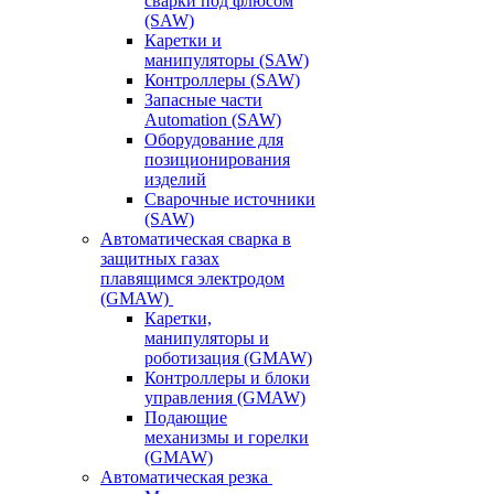
сварки под флюсом
(SAW)
Каретки и
манипуляторы (SAW)
Контроллеры (SAW)
Запасные части
Automation (SAW)
Оборудование для
позиционирования
изделий
Сварочные источники
(SAW)
Автоматическая сварка в
защитных газах
плавящимся электродом
(GMAW)
Каретки,
манипуляторы и
роботизация (GMAW)
Контроллеры и блоки
управления (GMAW)
Подающие
механизмы и горелки
(GMAW)
Автоматическая резка