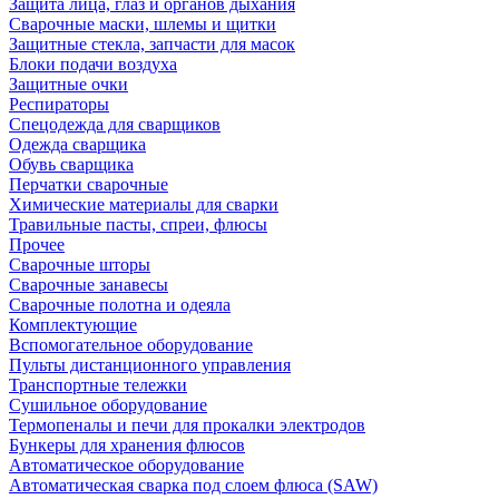
Защита лица, глаз и органов дыхания
Сварочные маски, шлемы и щитки
Защитные стекла, запчасти для масок
Блоки подачи воздуха
Защитные очки
Респираторы
Спецодежда для сварщиков
Одежда сварщика
Обувь сварщика
Перчатки сварочные
Химические материалы для сварки
Травильные пасты, спреи, флюсы
Прочее
Сварочные шторы
Сварочные занавесы
Сварочные полотна и одеяла
Комплектующие
Вспомогательное оборудование
Пульты дистанционного управления
Транспортные тележки
Сушильное оборудование
Термопеналы и печи для прокалки электродов
Бункеры для хранения флюсов
Автоматическое оборудование
Автоматическая сварка под слоем флюса (SAW)