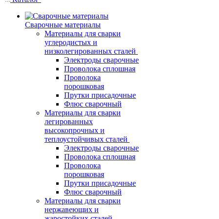
Сварочные материалы
Материалы для сварки
углеродистых и
низколегированных сталей
Электроды сварочные
Проволока сплошная
Проволока
порошковая
Прутки присадочные
Флюс сварочный
Материалы для сварки
легированных
высокопрочных и
теплоустойчивых сталей
Электроды сварочные
Проволока сплошная
Проволока
порошковая
Прутки присадочные
Флюс сварочный
Материалы для сварки
нержавеющих и
жаростойких сталей