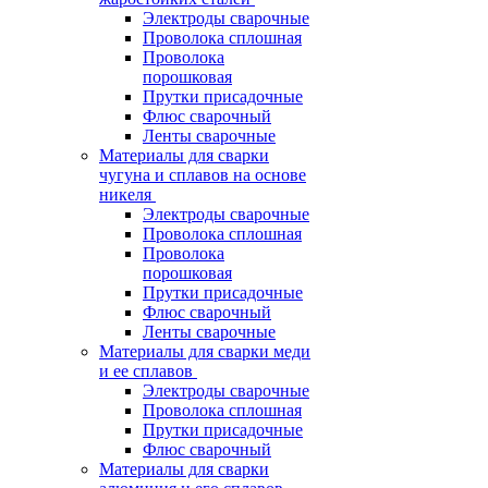
Электроды сварочные
Проволока сплошная
Проволока
порошковая
Прутки присадочные
Флюс сварочный
Ленты сварочные
Материалы для сварки
чугуна и сплавов на основе
никеля
Электроды сварочные
Проволока сплошная
Проволока
порошковая
Прутки присадочные
Флюс сварочный
Ленты сварочные
Материалы для сварки меди
и ее сплавов
Электроды сварочные
Проволока сплошная
Прутки присадочные
Флюс сварочный
Материалы для сварки