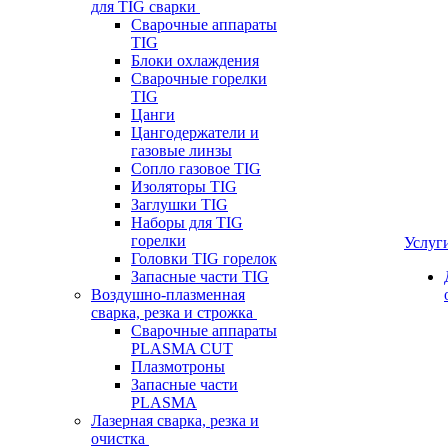
для TIG сварки
Сварочные аппараты
TIG
Блоки охлаждения
Сварочные горелки
TIG
Цанги
Цангодержатели и
газовые линзы
Сопло газовое TIG
Изоляторы TIG
Заглушки TIG
Наборы для TIG
горелки
Услуг
Головки TIG горелок
Запасные части TIG
Воздушно-плазменная
сварка, резка и строжка
Сварочные аппараты
PLASMA CUT
Плазмотроны
Запасные части
PLASMA
Лазерная сварка, резка и
очистка