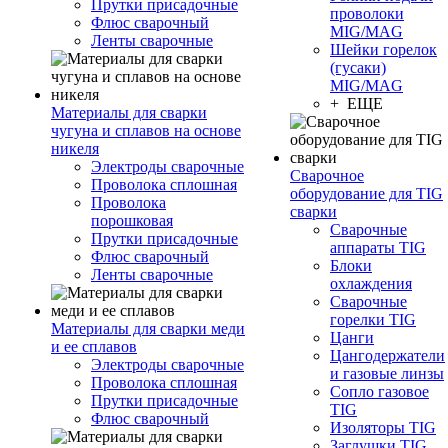
Прутки присадочные
проволоки
Флюс сварочный
MIG/MAG
Ленты сварочные
Шейки горелок
(гусаки)
MIG/MAG
+ ЕЩЕ
Материалы для сварки
чугуна и сплавов на основе
никеля
Электроды сварочные
Сварочное
Проволока сплошная
оборудование для TIG
Проволока
сварки
порошковая
Сварочные
Прутки присадочные
аппараты TIG
Флюс сварочный
Блоки
Ленты сварочные
охлаждения
Сварочные
горелки TIG
Материалы для сварки меди
Цанги
и ее сплавов
Цангодержатели
Электроды сварочные
и газовые линзы
Проволока сплошная
Сопло газовое
Прутки присадочные
TIG
Флюс сварочный
Изоляторы TIG
Заглушки TIG