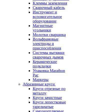
Клеммы заземления
Сварочный кабель
Инструмент и
вспомогательное
оборудование
Магнитные
угольники
Молотки сварщика
Вольфрамовые
электроды и
приспособления
Системы вытяжки
сварочных дымов
Керамические
подкладки
Упаковка Marathon
Pac
Маркеры
Абразивные круги
Круги отрезные по
металлу
Круги зачистные
Круги лепестковые
тарельчатые
Самозацепляемые