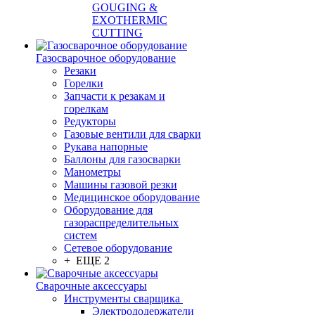
GOUGING &
EXOTHERMIC
CUTTING
Газосварочное оборудование
Резаки
Горелки
Запчасти к резакам и
горелкам
Редукторы
Газовые вентили для сварки
Рукава напорные
Баллоны для газосварки
Манометры
Машины газовой резки
Медицинское оборудование
Оборудование для
газораспределительных
систем
Сетевое оборудование
+ ЕЩЕ 2
Сварочные аксессуары
Инструменты сварщика
Электрододержатели