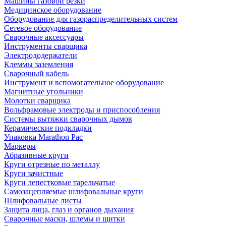
Машины газовой резки
Медицинское оборудование
Оборудование для газораспределительных систем
Сетевое оборудование
Сварочные аксессуары
Инструменты сварщика
Электрододержатели
Клеммы заземления
Сварочный кабель
Инструмент и вспомогательное оборудование
Магнитные угольники
Молотки сварщика
Вольфрамовые электроды и приспособления
Системы вытяжки сварочных дымов
Керамические подкладки
Упаковка Marathon Pac
Маркеры
Абразивные круги
Круги отрезные по металлу
Круги зачистные
Круги лепестковые тарельчатые
Самозацепляемые шлифовальные круги
Шлифовальные листы
Защита лица, глаз и органов дыхания
Сварочные маски, шлемы и щитки