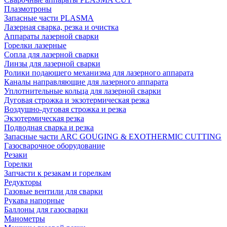
Плазмотроны
Запасные части PLASMA
Лазерная сварка, резка и очистка
Аппараты лазерной сварки
Горелки лазерные
Сопла для лазерной сварки
Линзы для лазерной сварки
Ролики подающего механизма для лазерного аппарата
Каналы направляющие для лазерного аппарата
Уплотнительные кольца для лазерной сварки
Дуговая строжка и экзотермическая резка
Воздушно-дуговая строжка и резка
Экзотермическая резка
Подводная сварка и резка
Запасные части ARC GOUGING & EXOTHERMIC CUTTING
Газосварочное оборудование
Резаки
Горелки
Запчасти к резакам и горелкам
Редукторы
Газовые вентили для сварки
Рукава напорные
Баллоны для газосварки
Манометры