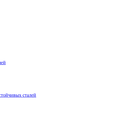
лей
стойчивых сталей