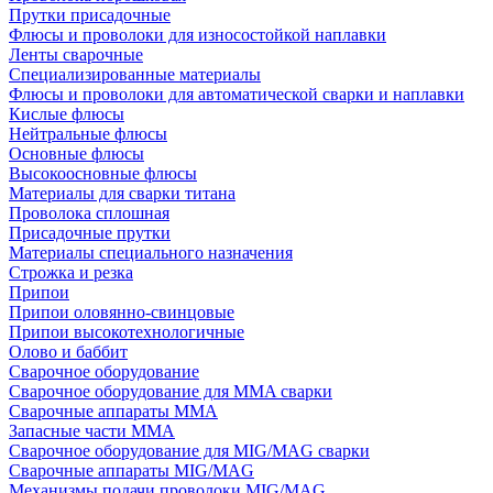
Прутки присадочные
Флюсы и проволоки для износостойкой наплавки
Ленты сварочные
Специализированные материалы
Флюсы и проволоки для автоматической сварки и наплавки
Кислые флюсы
Нейтральные флюсы
Основные флюсы
Высокоосновные флюсы
Материалы для сварки титана
Проволока сплошная
Присадочные прутки
Материалы специального назначения
Строжка и резка
Припои
Припои оловянно-свинцовые
Припои высокотехнологичные
Олово и баббит
Сварочное оборудование
Сварочное оборудование для MMA сварки
Сварочные аппараты MMA
Запасные части MMA
Сварочное оборудование для MIG/MAG сварки
Сварочные аппараты MIG/MAG
Механизмы подачи проволоки MIG/MAG