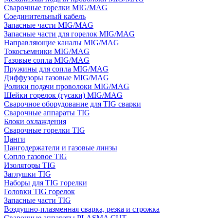
Сварочные горелки MIG/MAG
Соединительный кабель
Запасные части MIG/MAG
Запасные части для горелок MIG/MAG
Направляющие каналы MIG/MAG
Токосъемники MIG/MAG
Газовые сопла MIG/MAG
Пружины для сопла MIG/MAG
Диффузоры газовые MIG/MAG
Ролики подачи проволоки MIG/MAG
Шейки горелок (гусаки) MIG/MAG
Сварочное оборудование для TIG сварки
Сварочные аппараты TIG
Блоки охлаждения
Сварочные горелки TIG
Цанги
Цангодержатели и газовые линзы
Сопло газовое TIG
Изоляторы TIG
Заглушки TIG
Наборы для TIG горелки
Головки TIG горелок
Запасные части TIG
Воздушно-плазменная сварка, резка и строжка
Сварочные аппараты PLASMA CUT