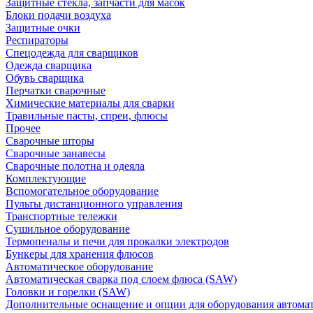
Защитные стекла, запчасти для масок
Блоки подачи воздуха
Защитные очки
Респираторы
Спецодежда для сварщиков
Одежда сварщика
Обувь сварщика
Перчатки сварочные
Химические материалы для сварки
Травильные пасты, спреи, флюсы
Прочее
Сварочные шторы
Сварочные занавесы
Сварочные полотна и одеяла
Комплектующие
Вспомогательное оборудование
Пульты дистанционного управления
Транспортные тележки
Сушильное оборудование
Термопеналы и печи для прокалки электродов
Бункеры для хранения флюсов
Автоматическое оборудование
Автоматическая сварка под слоем флюса (SAW)
Головки и горелки (SAW)
Дополнительные оснащение и опции для оборудования автома