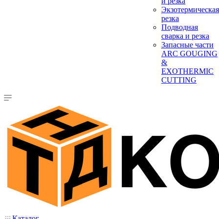
и резка
Экзотермическая
резка
Подводная
сварка и резка
Запасные части
ARC GOUGING
&
EXOTHERMIC
CUTTING
Каталог