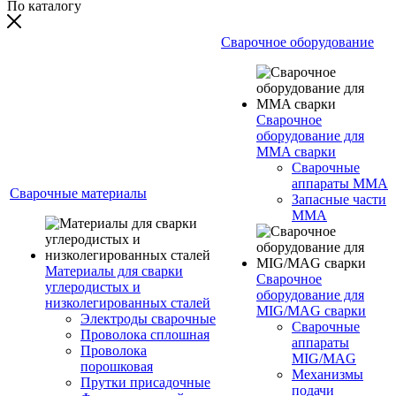
По каталогу
Сварочное оборудование
Сварочное
оборудование для
MMA сварки
Сварочные
аппараты MMA
Сварочные материалы
Запасные части
MMA
Материалы для сварки
Сварочное
углеродистых и
оборудование для
низколегированных сталей
MIG/MAG сварки
Электроды сварочные
Сварочные
Проволока сплошная
аппараты
Проволока
MIG/MAG
порошковая
Механизмы
Прутки присадочные
подачи