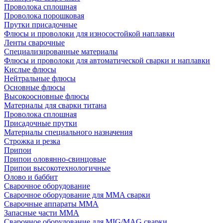
Проволока сплошная
Проволока порошковая
Прутки присадочные
Флюсы и проволоки для износостойкой наплавки
Ленты сварочные
Специализированные материалы
Флюсы и проволоки для автоматической сварки и наплавки
Кислые флюсы
Нейтральные флюсы
Основные флюсы
Высокоосновные флюсы
Материалы для сварки титана
Проволока сплошная
Присадочные прутки
Материалы специального назначения
Строжка и резка
Припои
Припои оловянно-свинцовые
Припои высокотехнологичные
Олово и баббит
Сварочное оборудование
Сварочное оборудование для MMA сварки
Сварочные аппараты MMA
Запасные части MMA
Сварочное оборудование для MIG/MAG сварки