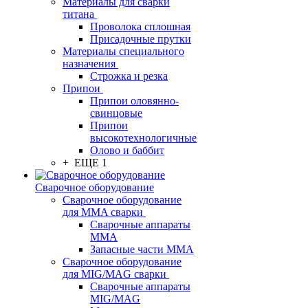
Материалы для сварки
титана
Проволока сплошная
Присадочные прутки
Материалы специального
назначения
Строжка и резка
Припои
Припои оловянно-
свинцовые
Припои
высокотехнологичные
Олово и баббит
+ ЕЩЕ 1
Сварочное оборудование
Сварочное оборудование
для MMA сварки
Сварочные аппараты
MMA
Запасные части MMA
Сварочное оборудование
для MIG/MAG сварки
Сварочные аппараты
MIG/MAG