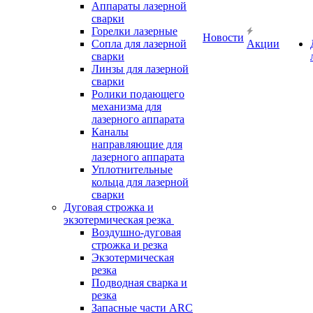
Аппараты лазерной
сварки
Горелки лазерные
Новости
Сопла для лазерной
Акции
сварки
Линзы для лазерной
сварки
Ролики подающего
механизма для
лазерного аппарата
Каналы
направляющие для
лазерного аппарата
Уплотнительные
кольца для лазерной
сварки
Дуговая строжка и
экзотермическая резка
Воздушно-дуговая
строжка и резка
Экзотермическая
резка
Подводная сварка и
резка
Запасные части ARC