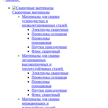
Сварочные материалы
Материалы для сварки
углеродистых и
низколегированных сталей
Электроды сварочные
Проволока сплошная
Проволока
порошковая
Прутки присадочные
Флюс сварочный
Материалы для сварки
легированных
высокопрочных и
теплоустойчивых сталей
Электроды сварочные
Проволока сплошная
Проволока
порошковая
Прутки присадочные
Флюс сварочный
Материалы для сварки
нержавеющих и
жаростойких сталей