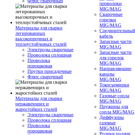
Флюс сварочный
проволоки
MIG/MAG
Сварочные
горелки
MIG/MAG
Материалы для сварки
Соединительны
легированных
кабель
высокопрочных и
Запасные части
теплоустойчивых сталей
MIG/MAG
Электроды сварочные
Запасные части
Проволока сплошная
для горелок
Проволока
MIG/MAG
порошковая
Направляющие
Прутки присадочные
каналы
Флюс сварочный
MIG/MAG
Токосъемники
MIG/MAG
Газовые сопла
Материалы для сварки
MIG/MAG
нержавеющих и
Пружины для
жаростойких сталей
сопла MIG/MAG
Электроды сварочные
Диффузоры
Проволока сплошная
газовые
Проволока
MIG/MAG
порошковая
Ролики подачи