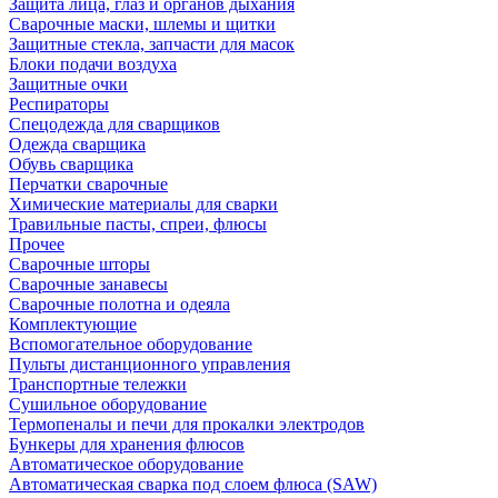
Защита лица, глаз и органов дыхания
Сварочные маски, шлемы и щитки
Защитные стекла, запчасти для масок
Блоки подачи воздуха
Защитные очки
Респираторы
Спецодежда для сварщиков
Одежда сварщика
Обувь сварщика
Перчатки сварочные
Химические материалы для сварки
Травильные пасты, спреи, флюсы
Прочее
Сварочные шторы
Сварочные занавесы
Сварочные полотна и одеяла
Комплектующие
Вспомогательное оборудование
Пульты дистанционного управления
Транспортные тележки
Сушильное оборудование
Термопеналы и печи для прокалки электродов
Бункеры для хранения флюсов
Автоматическое оборудование
Автоматическая сварка под слоем флюса (SAW)