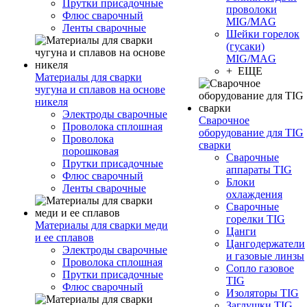
Прутки присадочные
проволоки
Флюс сварочный
MIG/MAG
Ленты сварочные
Шейки горелок
(гусаки)
MIG/MAG
+ ЕЩЕ
Материалы для сварки
чугуна и сплавов на основе
никеля
Электроды сварочные
Сварочное
Проволока сплошная
оборудование для TIG
Проволока
сварки
порошковая
Сварочные
Прутки присадочные
аппараты TIG
Флюс сварочный
Блоки
Ленты сварочные
охлаждения
Сварочные
горелки TIG
Материалы для сварки меди
Цанги
и ее сплавов
Цангодержатели
Электроды сварочные
и газовые линзы
Проволока сплошная
Сопло газовое
Прутки присадочные
TIG
Флюс сварочный
Изоляторы TIG
Заглушки TIG