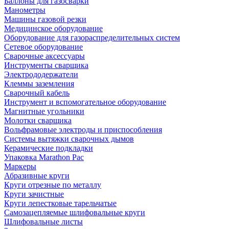
Баллоны для газосварки
Манометры
Машины газовой резки
Медицинское оборудование
Оборудование для газораспределительных систем
Сетевое оборудование
Сварочные аксессуары
Инструменты сварщика
Электрододержатели
Клеммы заземления
Сварочный кабель
Инструмент и вспомогательное оборудование
Магнитные угольники
Молотки сварщика
Вольфрамовые электроды и приспособления
Системы вытяжки сварочных дымов
Керамические подкладки
Упаковка Marathon Pac
Маркеры
Абразивные круги
Круги отрезные по металлу
Круги зачистные
Круги лепестковые тарельчатые
Самозацепляемые шлифовальные круги
Шлифовальные листы