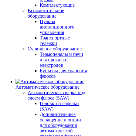
Комплектующие
Вспомогательное
оборудование
Пульты
дистанционного
управления
Транспортные
тележки
Сушильное оборудование
Термопеналы и печи
для прокалки
электродов
Бункеры для хранения
флюсов
Автоматическое оборудование
Автоматическая сварка под
слоем флюса (SAW)
Головки и горелки
(SAW)
Дополнительные
оснащение и опции
для оборудования
автоматической