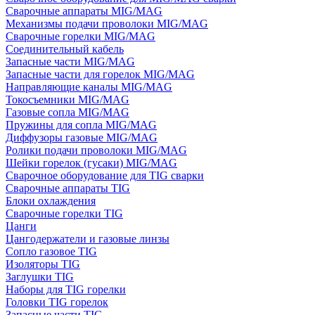
Сварочные аппараты MIG/MAG
Механизмы подачи проволоки MIG/MAG
Сварочные горелки MIG/MAG
Соединительный кабель
Запасные части MIG/MAG
Запасные части для горелок MIG/MAG
Направляющие каналы MIG/MAG
Токосъемники MIG/MAG
Газовые сопла MIG/MAG
Пружины для сопла MIG/MAG
Диффузоры газовые MIG/MAG
Ролики подачи проволоки MIG/MAG
Шейки горелок (гусаки) MIG/MAG
Сварочное оборудование для TIG сварки
Сварочные аппараты TIG
Блоки охлаждения
Сварочные горелки TIG
Цанги
Цангодержатели и газовые линзы
Сопло газовое TIG
Изоляторы TIG
Заглушки TIG
Наборы для TIG горелки
Головки TIG горелок
Запасные части TIG