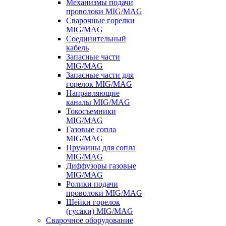
Механизмы подачи
проволоки MIG/MAG
Сварочные горелки
MIG/MAG
Соединительный
кабель
Запасные части
MIG/MAG
Запасные части для
горелок MIG/MAG
Направляющие
каналы MIG/MAG
Токосъемники
MIG/MAG
Газовые сопла
MIG/MAG
Пружины для сопла
MIG/MAG
Диффузоры газовые
MIG/MAG
Ролики подачи
проволоки MIG/MAG
Шейки горелок
(гусаки) MIG/MAG
Сварочное оборудование