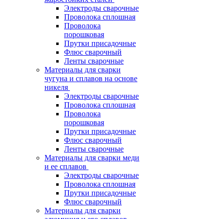
Электроды сварочные
Проволока сплошная
Проволока
порошковая
Прутки присадочные
Флюс сварочный
Ленты сварочные
Материалы для сварки
чугуна и сплавов на основе
никеля
Электроды сварочные
Проволока сплошная
Проволока
порошковая
Прутки присадочные
Флюс сварочный
Ленты сварочные
Материалы для сварки меди
и ее сплавов
Электроды сварочные
Проволока сплошная
Прутки присадочные
Флюс сварочный
Материалы для сварки