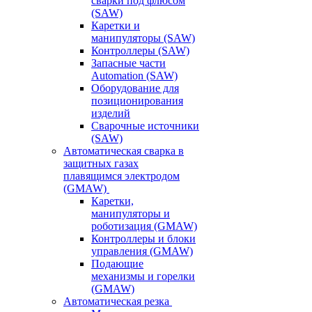
сварки под флюсом
(SAW)
Каретки и
манипуляторы (SAW)
Контроллеры (SAW)
Запасные части
Automation (SAW)
Оборудование для
позиционирования
изделий
Сварочные источники
(SAW)
Автоматическая сварка в
защитных газах
плавящимся электродом
(GMAW)
Каретки,
манипуляторы и
роботизация (GMAW)
Контроллеры и блоки
управления (GMAW)
Подающие
механизмы и горелки
(GMAW)
Автоматическая резка