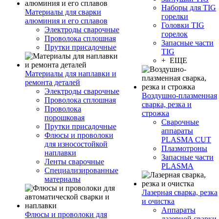
Наборы для TIG
Материалы для сварки
горелки
алюминия и его сплавов
Головки TIG
Электроды сварочные
горелок
Проволока сплошная
Запасные части
Прутки присадочные
TIG
+ ЕЩЕ
Материалы для наплавки и
ремонта деталей
Электроды сварочные
Воздушно-плазменная
Проволока сплошная
сварка, резка и
Проволока
строжка
порошковая
Сварочные
Прутки присадочные
аппараты
Флюсы и проволоки
PLASMA CUT
для износостойкой
Плазмотроны
наплавки
Запасные части
Ленты сварочные
PLASMA
Специализированные
материалы
Лазерная сварка, резка
и очистка
Аппараты
Флюсы и проволоки для
лазерной сварки