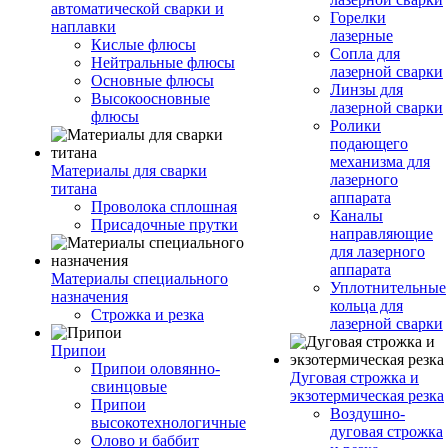
автоматической сварки и
Горелки
наплавки
лазерные
Кислые флюсы
Сопла для
Нейтральные флюсы
лазерной сварки
Основные флюсы
Линзы для
Высокоосновные
лазерной сварки
флюсы
Ролики
подающего
механизма для
Материалы для сварки
лазерного
титана
аппарата
Проволока сплошная
Каналы
Присадочные прутки
направляющие
для лазерного
аппарата
Материалы специального
Уплотнительные
назначения
кольца для
Строжка и резка
лазерной сварки
Припои
Припои оловянно-
Дуговая строжка и
свинцовые
экзотермическая резка
Припои
Воздушно-
высокотехнологичные
дуговая строжка
Олово и баббит