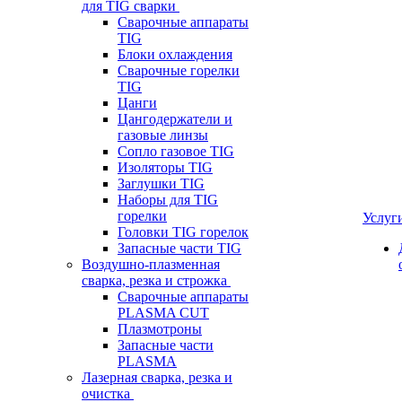
для TIG сварки
Сварочные аппараты
TIG
Блоки охлаждения
Сварочные горелки
TIG
Цанги
Цангодержатели и
газовые линзы
Сопло газовое TIG
Изоляторы TIG
Заглушки TIG
Наборы для TIG
горелки
Услуг
Головки TIG горелок
Запасные части TIG
Воздушно-плазменная
сварка, резка и строжка
Сварочные аппараты
PLASMA CUT
Плазмотроны
Запасные части
PLASMA
Лазерная сварка, резка и
очистка