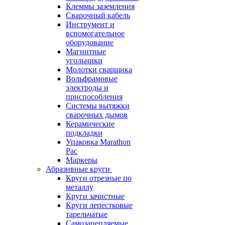
Клеммы заземления
Сварочный кабель
Инструмент и
вспомогательное
оборудование
Магнитные
угольники
Молотки сварщика
Вольфрамовые
электроды и
приспособления
Системы вытяжки
сварочных дымов
Керамические
подкладки
Упаковка Marathon
Pac
Маркеры
Абразивные круги
Круги отрезные по
металлу
Круги зачистные
Круги лепестковые
тарельчатые
Самозацепляемые