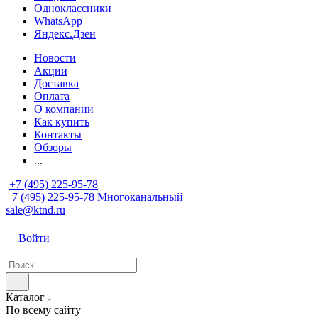
Одноклассники
WhatsApp
Яндекс.Дзен
Новости
Акции
Доставка
Оплата
О компании
Как купить
Контакты
Обзоры
...
+7 (495) 225-95-78
+7 (495) 225-95-78
Многоканальный
sale@ktnd.ru
Войти
Каталог
По всему сайту