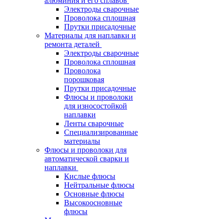
алюминия и его сплавов
Электроды сварочные
Проволока сплошная
Прутки присадочные
Материалы для наплавки и
ремонта деталей
Электроды сварочные
Проволока сплошная
Проволока
порошковая
Прутки присадочные
Флюсы и проволоки
для износостойкой
наплавки
Ленты сварочные
Специализированные
материалы
Флюсы и проволоки для
автоматической сварки и
наплавки
Кислые флюсы
Нейтральные флюсы
Основные флюсы
Высокоосновные
флюсы