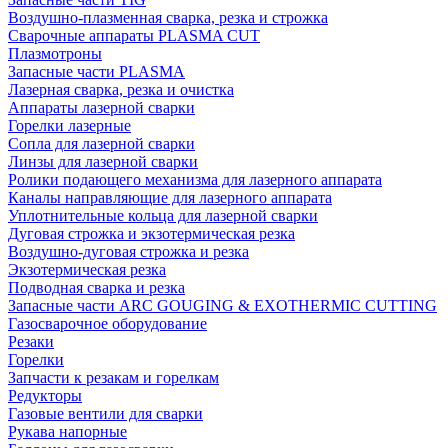
Воздушно-плазменная сварка, резка и строжка
Сварочные аппараты PLASMA CUT
Плазмотроны
Запасные части PLASMA
Лазерная сварка, резка и очистка
Аппараты лазерной сварки
Горелки лазерные
Сопла для лазерной сварки
Линзы для лазерной сварки
Ролики подающего механизма для лазерного аппарата
Каналы направляющие для лазерного аппарата
Уплотнительные кольца для лазерной сварки
Дуговая строжка и экзотермическая резка
Воздушно-дуговая строжка и резка
Экзотермическая резка
Подводная сварка и резка
Запасные части ARC GOUGING & EXOTHERMIC CUTTING
Газосварочное оборудование
Резаки
Горелки
Запчасти к резакам и горелкам
Редукторы
Газовые вентили для сварки
Рукава напорные