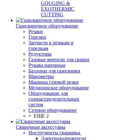
GOUGING &
EXOTHERMIC
CUTTING
Газосварочное оборудование
Резаки
Горелки
Запчасти к резакам и
горелкам
Редукторы
Газовые вентили для сварки
Рукава напорные
Баллоны для газосварки
Манометры
Машины газовой резки
Медицинское оборудование
Оборудование для
газораспределительных
систем
Сетевое оборудование
+ ЕЩЕ 2
Сварочные аксессуары
Инструменты сварщика
Электрододержатели