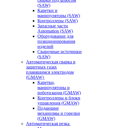
сварки под флюсом
(SAW)
Каретки и
манипуляторы (SAW)
Контроллеры (SAW)
Запасные части
Automation (SAW)
Оборудование для
позиционирования
изделий
Сварочные источники
(SAW)
Автоматическая сварка в
защитных газах
плавящимся электродом
(GMAW)
Каретки,
манипуляторы и
роботизация (GMAW)
Контроллеры и блоки
управления (GMAW)
Подающие
механизмы и горелки
(GMAW)
Автоматическая резка