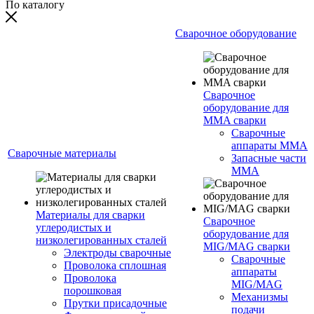
По каталогу
Сварочное оборудование
Сварочное
оборудование для
MMA сварки
Сварочные
аппараты MMA
Сварочные материалы
Запасные части
MMA
Материалы для сварки
Сварочное
углеродистых и
оборудование для
низколегированных сталей
MIG/MAG сварки
Электроды сварочные
Сварочные
Проволока сплошная
аппараты
Проволока
MIG/MAG
порошковая
Механизмы
Прутки присадочные
подачи