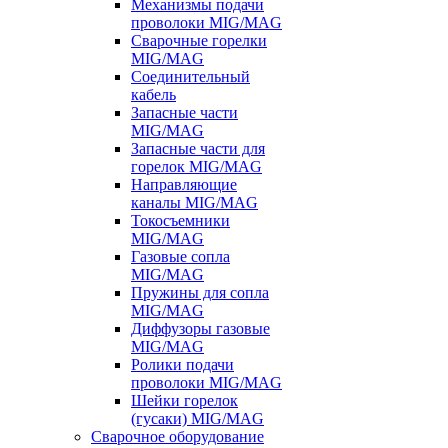
Механизмы подачи
проволоки MIG/MAG
Сварочные горелки
MIG/MAG
Соединительный
кабель
Запасные части
MIG/MAG
Запасные части для
горелок MIG/MAG
Направляющие
каналы MIG/MAG
Токосъемники
MIG/MAG
Газовые сопла
MIG/MAG
Пружины для сопла
MIG/MAG
Диффузоры газовые
MIG/MAG
Ролики подачи
проволоки MIG/MAG
Шейки горелок
(гусаки) MIG/MAG
Сварочное оборудование