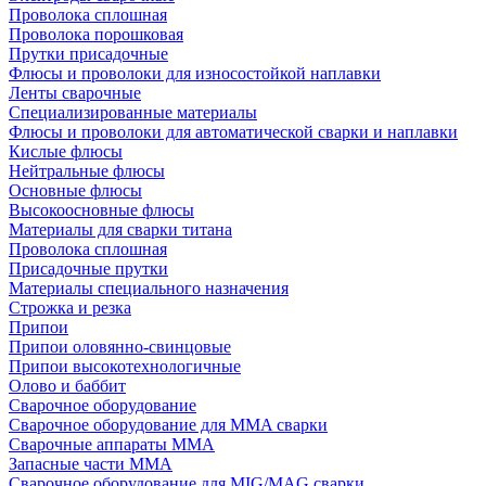
Проволока сплошная
Проволока порошковая
Прутки присадочные
Флюсы и проволоки для износостойкой наплавки
Ленты сварочные
Специализированные материалы
Флюсы и проволоки для автоматической сварки и наплавки
Кислые флюсы
Нейтральные флюсы
Основные флюсы
Высокоосновные флюсы
Материалы для сварки титана
Проволока сплошная
Присадочные прутки
Материалы специального назначения
Строжка и резка
Припои
Припои оловянно-свинцовые
Припои высокотехнологичные
Олово и баббит
Сварочное оборудование
Сварочное оборудование для MMA сварки
Сварочные аппараты MMA
Запасные части MMA
Сварочное оборудование для MIG/MAG сварки