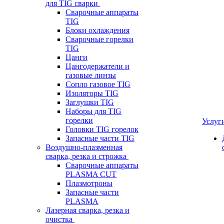
для TIG сварки
Сварочные аппараты
TIG
Блоки охлаждения
Сварочные горелки
TIG
Цанги
Цангодержатели и
газовые линзы
Сопло газовое TIG
Изоляторы TIG
Заглушки TIG
Наборы для TIG
горелки
Услуг
Головки TIG горелок
Запасные части TIG
Воздушно-плазменная
сварка, резка и строжка
Сварочные аппараты
PLASMA CUT
Плазмотроны
Запасные части
PLASMA
Лазерная сварка, резка и
очистка