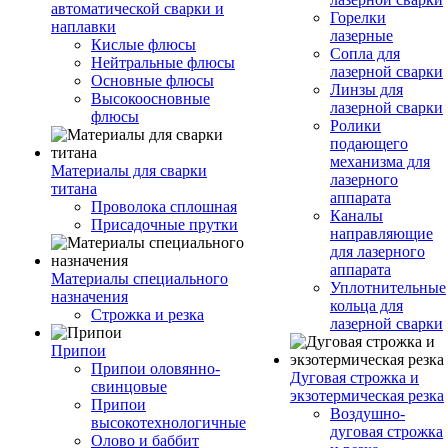
автоматической сварки и
Горелки
наплавки
лазерные
Кислые флюсы
Сопла для
Нейтральные флюсы
лазерной сварки
Основные флюсы
Линзы для
Высокоосновные
лазерной сварки
флюсы
Ролики
подающего
механизма для
Материалы для сварки
лазерного
титана
аппарата
Проволока сплошная
Каналы
Присадочные прутки
направляющие
для лазерного
аппарата
Материалы специального
Уплотнительные
назначения
кольца для
Строжка и резка
лазерной сварки
Припои
Припои оловянно-
Дуговая строжка и
свинцовые
экзотермическая резка
Припои
Воздушно-
высокотехнологичные
дуговая строжка
Олово и баббит