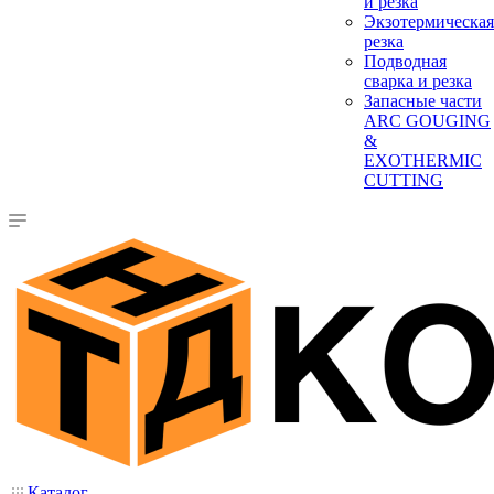
и резка
Экзотермическая
резка
Подводная
сварка и резка
Запасные части
ARC GOUGING
&
EXOTHERMIC
CUTTING
Каталог