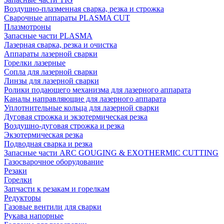
Воздушно-плазменная сварка, резка и строжка
Сварочные аппараты PLASMA CUT
Плазмотроны
Запасные части PLASMA
Лазерная сварка, резка и очистка
Аппараты лазерной сварки
Горелки лазерные
Сопла для лазерной сварки
Линзы для лазерной сварки
Ролики подающего механизма для лазерного аппарата
Каналы направляющие для лазерного аппарата
Уплотнительные кольца для лазерной сварки
Дуговая строжка и экзотермическая резка
Воздушно-дуговая строжка и резка
Экзотермическая резка
Подводная сварка и резка
Запасные части ARC GOUGING & EXOTHERMIC CUTTING
Газосварочное оборудование
Резаки
Горелки
Запчасти к резакам и горелкам
Редукторы
Газовые вентили для сварки
Рукава напорные