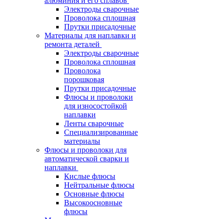
алюминия и его сплавов
Электроды сварочные
Проволока сплошная
Прутки присадочные
Материалы для наплавки и
ремонта деталей
Электроды сварочные
Проволока сплошная
Проволока
порошковая
Прутки присадочные
Флюсы и проволоки
для износостойкой
наплавки
Ленты сварочные
Специализированные
материалы
Флюсы и проволоки для
автоматической сварки и
наплавки
Кислые флюсы
Нейтральные флюсы
Основные флюсы
Высокоосновные
флюсы