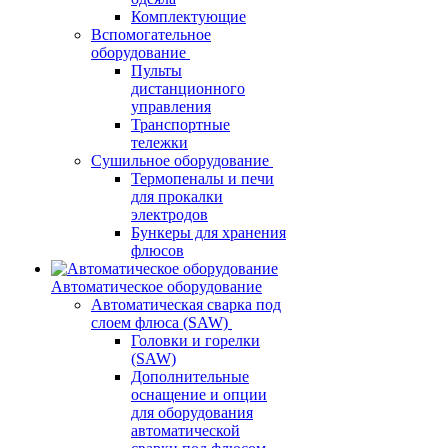
Комплектующие
Вспомогательное
оборудование
Пульты
дистанционного
управления
Транспортные
тележки
Сушильное оборудование
Термопеналы и печи
для прокалки
электродов
Бункеры для хранения
флюсов
Автоматическое оборудование
Автоматическая сварка под
слоем флюса (SAW)
Головки и горелки
(SAW)
Дополнительные
оснащение и опции
для оборудования
автоматической