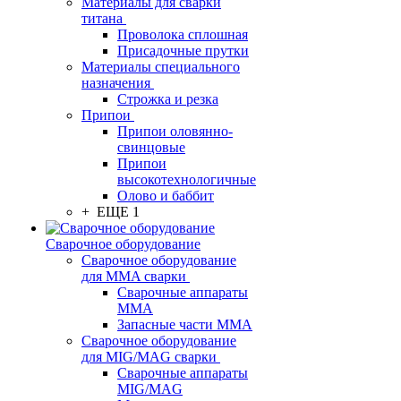
Материалы для сварки
титана
Проволока сплошная
Присадочные прутки
Материалы специального
назначения
Строжка и резка
Припои
Припои оловянно-
свинцовые
Припои
высокотехнологичные
Олово и баббит
+ ЕЩЕ 1
Сварочное оборудование
Сварочное оборудование
для MMA сварки
Сварочные аппараты
MMA
Запасные части MMA
Сварочное оборудование
для MIG/MAG сварки
Сварочные аппараты
MIG/MAG