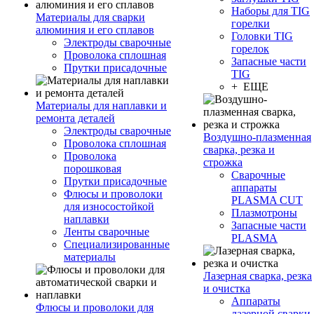
Наборы для TIG
Материалы для сварки
горелки
алюминия и его сплавов
Головки TIG
Электроды сварочные
горелок
Проволока сплошная
Запасные части
Прутки присадочные
TIG
+ ЕЩЕ
Материалы для наплавки и
ремонта деталей
Электроды сварочные
Воздушно-плазменная
Проволока сплошная
сварка, резка и
Проволока
строжка
порошковая
Сварочные
Прутки присадочные
аппараты
Флюсы и проволоки
PLASMA CUT
для износостойкой
Плазмотроны
наплавки
Запасные части
Ленты сварочные
PLASMA
Специализированные
материалы
Лазерная сварка, резка
и очистка
Аппараты
Флюсы и проволоки для
лазерной сварки