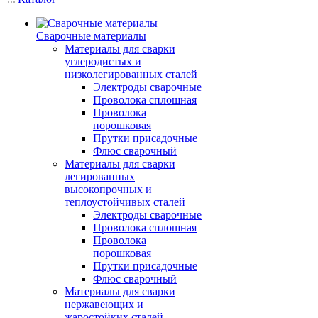
Сварочные материалы
Материалы для сварки
углеродистых и
низколегированных сталей
Электроды сварочные
Проволока сплошная
Проволока
порошковая
Прутки присадочные
Флюс сварочный
Материалы для сварки
легированных
высокопрочных и
теплоустойчивых сталей
Электроды сварочные
Проволока сплошная
Проволока
порошковая
Прутки присадочные
Флюс сварочный
Материалы для сварки
нержавеющих и
жаростойких сталей