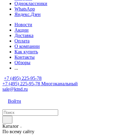
Одноклассники
WhatsApp
Яндекс.Дзен
Новости
Акции
Доставка
Оплата
О компании
Как купить
Контакты
Обзоры
...
+7 (495) 225-95-78
+7 (495) 225-95-78
Многоканальный
sale@ktnd.ru
Войти
Каталог
По всему сайту