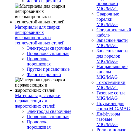
Флюс сварочный
проволоки
MIG/MAG
Сварочные
горелки
MIG/MAG
Материалы для сварки
Соединительны
легированных
кабель
высокопрочных и
Запасные части
теплоустойчивых сталей
MIG/MAG
Электроды сварочные
Запасные части
Проволока сплошная
для горелок
Проволока
MIG/MAG
порошковая
Направляющие
Прутки присадочные
каналы
Флюс сварочный
MIG/MAG
Токосъемники
MIG/MAG
Газовые сопла
Материалы для сварки
MIG/MAG
нержавеющих и
Пружины для
жаростойких сталей
сопла MIG/MAG
Электроды сварочные
Диффузоры
Проволока сплошная
газовые
Проволока
MIG/MAG
порошковая
Ролики подачи