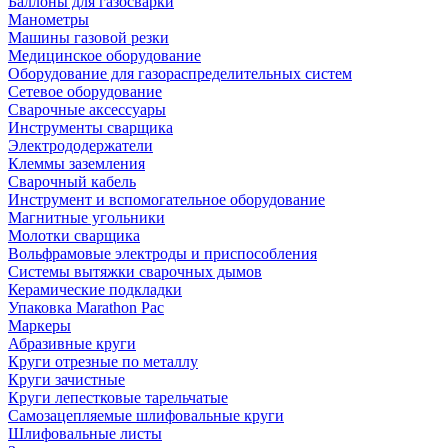
Баллоны для газосварки
Манометры
Машины газовой резки
Медицинское оборудование
Оборудование для газораспределительных систем
Сетевое оборудование
Сварочные аксессуары
Инструменты сварщика
Электрододержатели
Клеммы заземления
Сварочный кабель
Инструмент и вспомогательное оборудование
Магнитные угольники
Молотки сварщика
Вольфрамовые электроды и приспособления
Системы вытяжки сварочных дымов
Керамические подкладки
Упаковка Marathon Pac
Маркеры
Абразивные круги
Круги отрезные по металлу
Круги зачистные
Круги лепестковые тарельчатые
Самозацепляемые шлифовальные круги
Шлифовальные листы