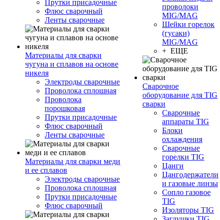
Прутки присадочные
проволоки
Флюс сварочный
MIG/MAG
Ленты сварочные
Шейки горелок
(гусаки)
MIG/MAG
+ ЕЩЕ
Материалы для сварки
чугуна и сплавов на основе
никеля
Электроды сварочные
Сварочное
Проволока сплошная
оборудование для TIG
Проволока
сварки
порошковая
Сварочные
Прутки присадочные
аппараты TIG
Флюс сварочный
Блоки
Ленты сварочные
охлаждения
Сварочные
горелки TIG
Материалы для сварки меди
Цанги
и ее сплавов
Цангодержатели
Электроды сварочные
и газовые линзы
Проволока сплошная
Сопло газовое
Прутки присадочные
TIG
Флюс сварочный
Изоляторы TIG
Заглушки TIG