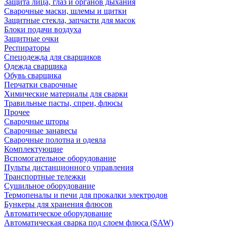
Защита лица, глаз и органов дыхания
Сварочные маски, шлемы и щитки
Защитные стекла, запчасти для масок
Блоки подачи воздуха
Защитные очки
Респираторы
Спецодежда для сварщиков
Одежда сварщика
Обувь сварщика
Перчатки сварочные
Химические материалы для сварки
Травильные пасты, спреи, флюсы
Прочее
Сварочные шторы
Сварочные занавесы
Сварочные полотна и одеяла
Комплектующие
Вспомогательное оборудование
Пульты дистанционного управления
Транспортные тележки
Сушильное оборудование
Термопеналы и печи для прокалки электродов
Бункеры для хранения флюсов
Автоматическое оборудование
Автоматическая сварка под слоем флюса (SAW)