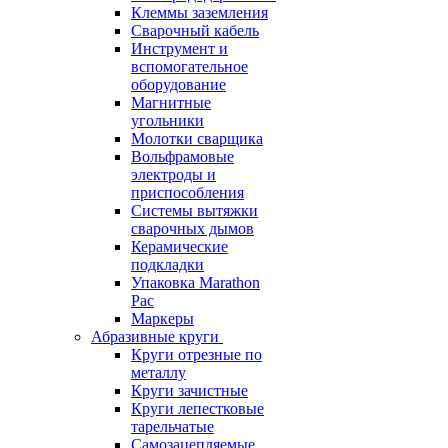
Клеммы заземления
Сварочный кабель
Инструмент и
вспомогательное
оборудование
Магнитные
угольники
Молотки сварщика
Вольфрамовые
электроды и
приспособления
Системы вытяжки
сварочных дымов
Керамические
подкладки
Упаковка Marathon
Pac
Маркеры
Абразивные круги
Круги отрезные по
металлу
Круги зачистные
Круги лепестковые
тарельчатые
Самозацепляемые