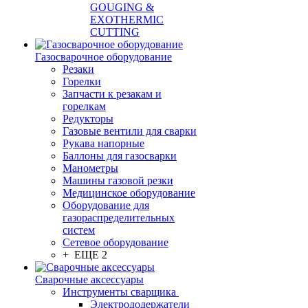
GOUGING &
EXOTHERMIC
CUTTING
Газосварочное оборудование
Резаки
Горелки
Запчасти к резакам и
горелкам
Редукторы
Газовые вентили для сварки
Рукава напорные
Баллоны для газосварки
Манометры
Машины газовой резки
Медицинское оборудование
Оборудование для
газораспределительных
систем
Сетевое оборудование
+ ЕЩЕ 2
Сварочные аксессуары
Инструменты сварщика
Электрододержатели