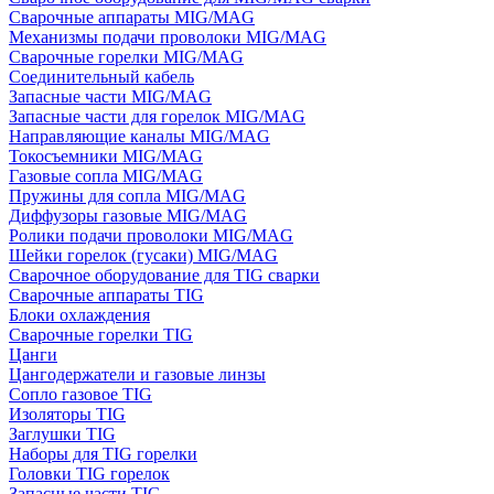
Сварочные аппараты MIG/MAG
Механизмы подачи проволоки MIG/MAG
Сварочные горелки MIG/MAG
Соединительный кабель
Запасные части MIG/MAG
Запасные части для горелок MIG/MAG
Направляющие каналы MIG/MAG
Токосъемники MIG/MAG
Газовые сопла MIG/MAG
Пружины для сопла MIG/MAG
Диффузоры газовые MIG/MAG
Ролики подачи проволоки MIG/MAG
Шейки горелок (гусаки) MIG/MAG
Сварочное оборудование для TIG сварки
Сварочные аппараты TIG
Блоки охлаждения
Сварочные горелки TIG
Цанги
Цангодержатели и газовые линзы
Сопло газовое TIG
Изоляторы TIG
Заглушки TIG
Наборы для TIG горелки
Головки TIG горелок
Запасные части TIG