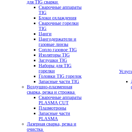
для TIG сварки
Сварочные аппараты
TIG
Блоки охлаждения
Сварочные горелки
TIG
Цанги
Цангодержатели и
газовые линзы
Сопло газовое TIG
Изоляторы TIG
Заглушки TIG
Наборы для TIG
горелки
Услуг
Головки TIG горелок
Запасные части TIG
Воздушно-плазменная
сварка, резка и строжка
Сварочные аппараты
PLASMA CUT
Плазмотроны
Запасные части
PLASMA
Лазерная сварка, резка и
очистка