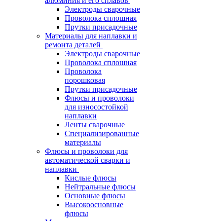
алюминия и его сплавов
Электроды сварочные
Проволока сплошная
Прутки присадочные
Материалы для наплавки и
ремонта деталей
Электроды сварочные
Проволока сплошная
Проволока
порошковая
Прутки присадочные
Флюсы и проволоки
для износостойкой
наплавки
Ленты сварочные
Специализированные
материалы
Флюсы и проволоки для
автоматической сварки и
наплавки
Кислые флюсы
Нейтральные флюсы
Основные флюсы
Высокоосновные
флюсы