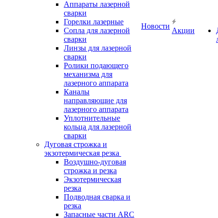
Аппараты лазерной
сварки
Горелки лазерные
Новости
Сопла для лазерной
Акции
сварки
Линзы для лазерной
сварки
Ролики подающего
механизма для
лазерного аппарата
Каналы
направляющие для
лазерного аппарата
Уплотнительные
кольца для лазерной
сварки
Дуговая строжка и
экзотермическая резка
Воздушно-дуговая
строжка и резка
Экзотермическая
резка
Подводная сварка и
резка
Запасные части ARC