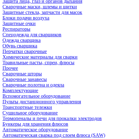
Защита лица, глаз и органов дыхания
Сварочные маски, шлемы и щитки
Защитные стекла, запчасти для масок
Блоки подачи воздуха
Защитные очки
Респираторы
Спецодежда для сварщиков
Одежда сварщика
Обувь сварщика
Перчатки сварочные
Химические материалы для сварки
Травильные пасты, спреи, флюсы
Прочее
Сварочные шторы
Сварочные занавесы
Сварочные полотна и одеяла
Комплектующие
Вспомогательное оборудование
Пульты дистанционного управления
Транспортные тележки
Сушильное оборудование
Термопеналы и печи для прокалки электродов
Бункеры для хранения флюсов
Автоматическое оборудование
Автоматическая сварка под слоем флюса (SAW)