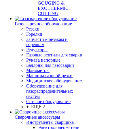
GOUGING &
EXOTHERMIC
CUTTING
Газосварочное оборудование
Резаки
Горелки
Запчасти к резакам и
горелкам
Редукторы
Газовые вентили для сварки
Рукава напорные
Баллоны для газосварки
Манометры
Машины газовой резки
Медицинское оборудование
Оборудование для
газораспределительных
систем
Сетевое оборудование
+ ЕЩЕ 2
Сварочные аксессуары
Инструменты сварщика
Электрододержатели