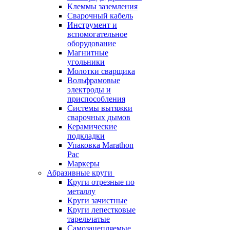
Клеммы заземления
Сварочный кабель
Инструмент и
вспомогательное
оборудование
Магнитные
угольники
Молотки сварщика
Вольфрамовые
электроды и
приспособления
Системы вытяжки
сварочных дымов
Керамические
подкладки
Упаковка Marathon
Pac
Маркеры
Абразивные круги
Круги отрезные по
металлу
Круги зачистные
Круги лепестковые
тарельчатые
Самозацепляемые