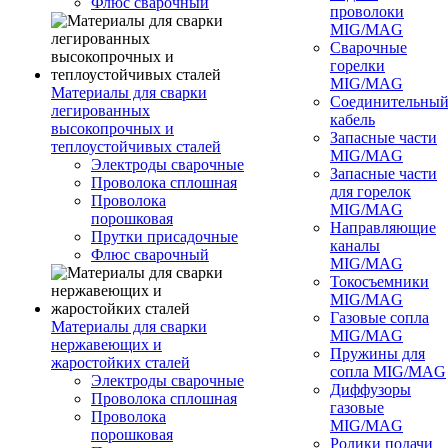
Флюс сварочный
проволоки
MIG/MAG
Сварочные
горелки
MIG/MAG
Материалы для сварки
Соединительны
легированных
кабель
высокопрочных и
Запасные части
теплоустойчивых сталей
MIG/MAG
Электроды сварочные
Запасные части
Проволока сплошная
для горелок
Проволока
MIG/MAG
порошковая
Направляющие
Прутки присадочные
каналы
Флюс сварочный
MIG/MAG
Токосъемники
MIG/MAG
Газовые сопла
Материалы для сварки
MIG/MAG
нержавеющих и
Пружины для
жаростойких сталей
сопла MIG/MAG
Электроды сварочные
Диффузоры
Проволока сплошная
газовые
Проволока
MIG/MAG
порошковая
Ролики подачи