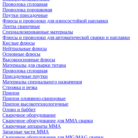
Проволока сплошная
Проволока порошковая
Прутки присадочные
Флюсы и проволоки для износостойкой наплавки
Ленты сварочные
Специализированные материалы
Флюсы и проволоки для автоматической сварки и наплавки
Кислые флюсы
Нейтральные флюсы
Основные флюсы
Высокоосновные флюсы
Материалы для сварки титана
Проволока сплошная
Присадочные прутки
Материалы специального назначения
Строжка и резка
Припои
Припои оловянно-свинцовые
Припои высокотехнологичные
Олово и баббит
Сварочное оборудование
Сварочное оборудование для MMA сварки
Сварочные аппараты MMA
Запасные части MMA
Сварочное оборудование для MIG/MAG сварки