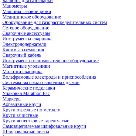
Баллоны для газосварки
Манометры
Машины газовой резки
Медицинское оборудование
Оборудование для газораспределительных систем
Сетевое оборудование
Сварочные аксессуары
Инструменты сварщика
Электрододержатели
Клеммы заземления
Сварочный кабель
Инструмент и вспомогательное оборудование
Магнитные угольники
Молотки сварщика
Вольфрамовые электроды и приспособления
Системы вытяжки сварочных дымов
Керамические подкладки
Упаковка Marathon Pac
Маркеры
Абразивные круги
Круги отрезные по металлу
Круги зачистные
Круги лепестковые тарельчатые
Самозацепляемые шлифовальные круги
Шлифовальные листы