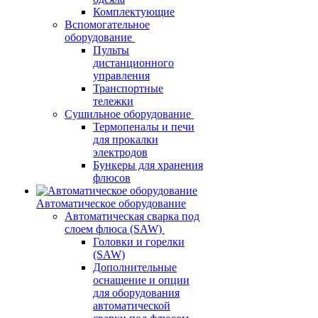
Комплектующие
Вспомогательное
оборудование
Пульты
дистанционного
управления
Транспортные
тележки
Сушильное оборудование
Термопеналы и печи
для прокалки
электродов
Бункеры для хранения
флюсов
Автоматическое оборудование
Автоматическая сварка под
слоем флюса (SAW)
Головки и горелки
(SAW)
Дополнительные
оснащение и опции
для оборудования
автоматической