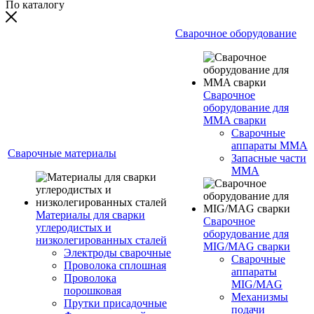
По каталогу
Сварочное оборудование
Сварочное
оборудование для
MMA сварки
Сварочные
аппараты MMA
Сварочные материалы
Запасные части
MMA
Материалы для сварки
Сварочное
углеродистых и
оборудование для
низколегированных сталей
MIG/MAG сварки
Электроды сварочные
Сварочные
Проволока сплошная
аппараты
Проволока
MIG/MAG
порошковая
Механизмы
Прутки присадочные
подачи