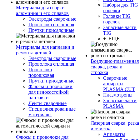
Наборы для TIG
Материалы для сварки
горелки
алюминия и его сплавов
Головки TIG
Электроды сварочные
горелок
Проволока сплошная
Запасные части
Прутки присадочные
TIG
+ ЕЩЕ
Материалы для наплавки и
ремонта деталей
Электроды сварочные
Воздушно-плазменная
Проволока сплошная
сварка, резка и
Проволока
строжка
порошковая
Сварочные
Прутки присадочные
аппараты
Флюсы и проволоки
PLASMA CUT
для износостойкой
Плазмотроны
наплавки
Запасные части
Ленты сварочные
PLASMA
Специализированные
материалы
Лазерная сварка, резка
и очистка
Аппараты
Флюсы и проволоки для
лазерной сварки