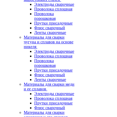
Электроды сварочные
Проволока сплошная
Проволока
порошковая
Прутки присадочные
Флюс сварочный
Ленты сварочные
Материалы для сварки
чугуна и сплавов на основе
никеля
Электроды сварочные
Проволока сплошная
Проволока
порошковая
Прутки присадочные
Флюс сварочный
Ленты сварочные
Материалы для сварки меди
и ее сплавов
Электроды сварочные
Проволока сплошная
Прутки присадочные
Флюс сварочный
Материалы для сварки