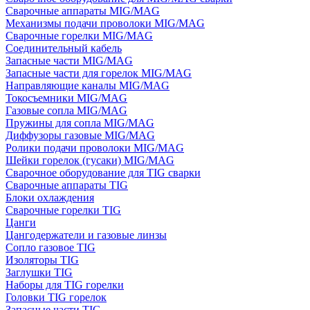
Сварочные аппараты MIG/MAG
Механизмы подачи проволоки MIG/MAG
Сварочные горелки MIG/MAG
Соединительный кабель
Запасные части MIG/MAG
Запасные части для горелок MIG/MAG
Направляющие каналы MIG/MAG
Токосъемники MIG/MAG
Газовые сопла MIG/MAG
Пружины для сопла MIG/MAG
Диффузоры газовые MIG/MAG
Ролики подачи проволоки MIG/MAG
Шейки горелок (гусаки) MIG/MAG
Сварочное оборудование для TIG сварки
Сварочные аппараты TIG
Блоки охлаждения
Сварочные горелки TIG
Цанги
Цангодержатели и газовые линзы
Сопло газовое TIG
Изоляторы TIG
Заглушки TIG
Наборы для TIG горелки
Головки TIG горелок
Запасные части TIG