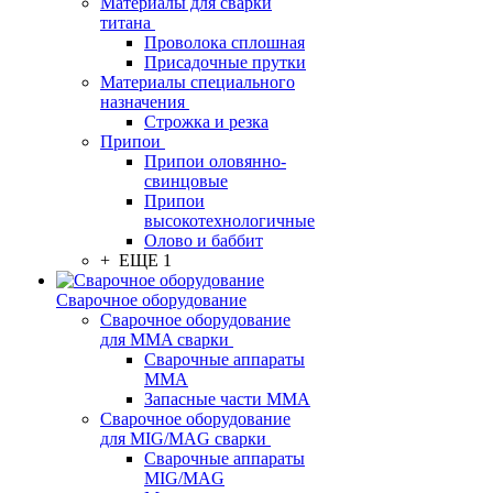
Материалы для сварки
титана
Проволока сплошная
Присадочные прутки
Материалы специального
назначения
Строжка и резка
Припои
Припои оловянно-
свинцовые
Припои
высокотехнологичные
Олово и баббит
+ ЕЩЕ 1
Сварочное оборудование
Сварочное оборудование
для MMA сварки
Сварочные аппараты
MMA
Запасные части MMA
Сварочное оборудование
для MIG/MAG сварки
Сварочные аппараты
MIG/MAG