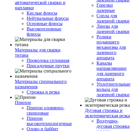
автоматической сварки и
Горелки
наплавки
лазерные
Кислые флюсы
Сопла для
Нейтральные флюсы
лазерной сварки
Основные флюсы
Линзы для
Высокоосновные
лазерной сварки
флюсы
Ролики
подающего
механизма для
Материалы для сварки
лазерного
титана
аппарата
Проволока сплошная
Каналы
Присадочные прутки
направляющие
для лазерного
аппарата
Материалы специального
Уплотнительные
назначения
кольца для
Строжка и резка
лазерной сварки
Припои
Припои оловянно-
Дуговая строжка и
свинцовые
экзотермическая резка
Припои
Воздушно-
высокотехнологичные
дуговая строжка
Олово и баббит