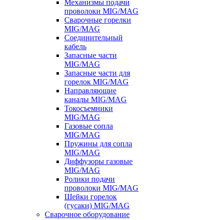
Механизмы подачи
проволоки MIG/MAG
Сварочные горелки
MIG/MAG
Соединительный
кабель
Запасные части
MIG/MAG
Запасные части для
горелок MIG/MAG
Направляющие
каналы MIG/MAG
Токосъемники
MIG/MAG
Газовые сопла
MIG/MAG
Пружины для сопла
MIG/MAG
Диффузоры газовые
MIG/MAG
Ролики подачи
проволоки MIG/MAG
Шейки горелок
(гусаки) MIG/MAG
Сварочное оборудование