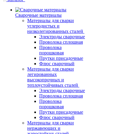
Сварочные материалы
Материалы для сварки
углеродистых и
низколегированных сталей
Электроды сварочные
Проволока сплошная
Проволока
порошковая
Прутки присадочные
Флюс сварочный
Материалы для сварки
легированных
высокопрочных и
теплоустойчивых сталей
Электроды сварочные
Проволока сплошная
Проволока
порошковая
Прутки присадочные
Флюс сварочный
Материалы для сварки
нержавеющих и
жаростойких сталей