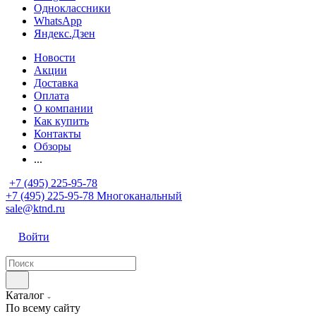
Одноклассники
WhatsApp
Яндекс.Дзен
Новости
Акции
Доставка
Оплата
О компании
Как купить
Контакты
Обзоры
...
+7 (495) 225-95-78
+7 (495) 225-95-78
Многоканальный
sale@ktnd.ru
Войти
Каталог
По всему сайту