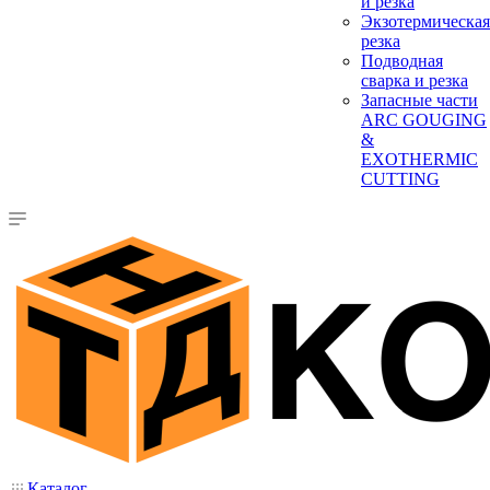
и резка
Экзотермическая
резка
Подводная
сварка и резка
Запасные части
ARC GOUGING
&
EXOTHERMIC
CUTTING
Каталог