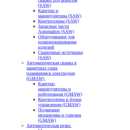
сварки под флюсом
(SAW)
Каретки и
манипуляторы (SAW)
Контроллеры (SAW)
Запасные части
Automation (SAW)
Оборудование для
позиционирования
изделий
Сварочные источники
(SAW)
Автоматическая сварка в
защитных газах
плавящимся электродом
(GMAW)
Каретки,
манипуляторы и
роботизация (GMAW)
Контроллеры и блоки
управления (GMAW)
Подающие
механизмы и горелки
(GMAW)
Автоматическая резка