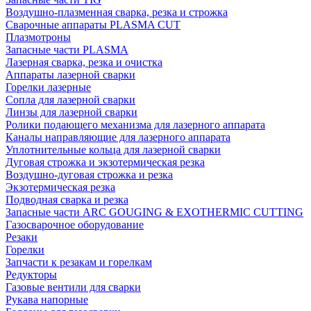
Воздушно-плазменная сварка, резка и строжка
Сварочные аппараты PLASMA CUT
Плазмотроны
Запасные части PLASMA
Лазерная сварка, резка и очистка
Аппараты лазерной сварки
Горелки лазерные
Сопла для лазерной сварки
Линзы для лазерной сварки
Ролики подающего механизма для лазерного аппарата
Каналы направляющие для лазерного аппарата
Уплотнительные кольца для лазерной сварки
Дуговая строжка и экзотермическая резка
Воздушно-дуговая строжка и резка
Экзотермическая резка
Подводная сварка и резка
Запасные части ARC GOUGING & EXOTHERMIC CUTTING
Газосварочное оборудование
Резаки
Горелки
Запчасти к резакам и горелкам
Редукторы
Газовые вентили для сварки
Рукава напорные