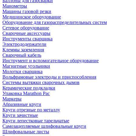
Баллоны для газосварки
Манометры
Машины газовой резки
Медицинское оборудование
Оборудование для газораспределительных систем
Сетевое оборудование
Сварочные аксессуары
Инструменты сварщика
Электрододержатели
Клеммы заземления
Сварочный кабель
Инструмент и вспомогательное оборудование
Магнитные угольники
Молотки сварщика
Вольфрамовые электроды и приспособления
Системы вытяжки сварочных дымов
Керамические подкладки
Упаковка Marathon Pac
Маркеры
Абразивные круги
Круги отрезные по металлу
Круги зачистные
Круги лепестковые тарельчатые
Самозацепляемые шлифовальные круги
Шлифовальные листы