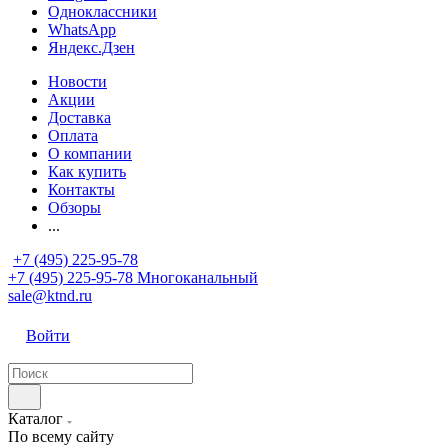
Одноклассники
WhatsApp
Яндекс.Дзен
Новости
Акции
Доставка
Оплата
О компании
Как купить
Контакты
Обзоры
...
+7 (495) 225-95-78
+7 (495) 225-95-78
Многоканальный
sale@ktnd.ru
Войти
Каталог
По всему сайту