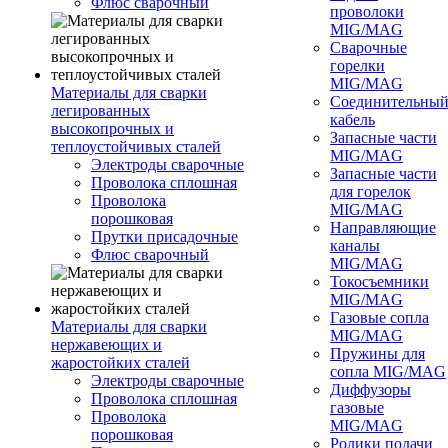
Флюс сварочный
проволоки
MIG/MAG
Сварочные
горелки
MIG/MAG
Материалы для сварки
Соединительны
легированных
кабель
высокопрочных и
Запасные части
теплоустойчивых сталей
MIG/MAG
Электроды сварочные
Запасные части
Проволока сплошная
для горелок
Проволока
MIG/MAG
порошковая
Направляющие
Прутки присадочные
каналы
Флюс сварочный
MIG/MAG
Токосъемники
MIG/MAG
Газовые сопла
Материалы для сварки
MIG/MAG
нержавеющих и
Пружины для
жаростойких сталей
сопла MIG/MAG
Электроды сварочные
Диффузоры
Проволока сплошная
газовые
Проволока
MIG/MAG
порошковая
Ролики подачи