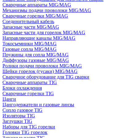
Сварочные аппараты MIG/MAG
Механизмы подачи проволоки MIG/MAG
Сварочные горелки MIG/MAG
Соединительный кабель
Запасные части MIG/MAG
Запасные части для горелок MIG/MAG
Направляющие каналы MIG/MAG
Токосъемники MIG/MAG
Газовые сопла MIG/MAG
Пружины для сопла MIG/MAG
Диффузоры газовые MIG/MAG
Ролики подачи проволоки MIG/MAG
Шейки горелок (гусаки) MIG/MAG
Сварочное оборудование для TIG сварки
Сварочные аппараты TIG
Блоки охлаждения
Сварочные горелки TIG
Цанги
Цангодержатели и газовые линзы
Сопло газовое TIG
Изоляторы TIG
Заглушки TIG
Наборы для TIG горелки
Головки TIG горелок
Запасные части TIG