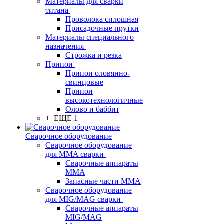
Материалы для сварки
титана
Проволока сплошная
Присадочные прутки
Материалы специального
назначения
Строжка и резка
Припои
Припои оловянно-
свинцовые
Припои
высокотехнологичные
Олово и баббит
+ ЕЩЕ 1
Сварочное оборудование
Сварочное оборудование
для MMA сварки
Сварочные аппараты
MMA
Запасные части MMA
Сварочное оборудование
для MIG/MAG сварки
Сварочные аппараты
MIG/MAG