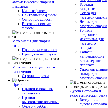
автоматической сварки и
Горелки
наплавки
лазерные
Кислые флюсы
Сопла для
Нейтральные флюсы
лазерной сварки
Основные флюсы
Линзы для
Высокоосновные
лазерной сварки
флюсы
Ролики
подающего
механизма для
Материалы для сварки
лазерного
титана
аппарата
Проволока сплошная
Каналы
Присадочные прутки
направляющие
для лазерного
аппарата
Материалы специального
Уплотнительные
назначения
кольца для
Строжка и резка
лазерной сварки
Припои
Припои оловянно-
Дуговая строжка и
свинцовые
экзотермическая резка
Припои
Воздушно-
высокотехнологичные
дуговая строжка
Олово и баббит