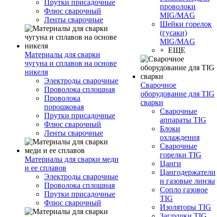
Прутки присадочные
проволоки
Флюс сварочный
MIG/MAG
Ленты сварочные
Шейки горелок
(гусаки)
MIG/MAG
+ ЕЩЕ
Материалы для сварки
чугуна и сплавов на основе
никеля
Электроды сварочные
Сварочное
Проволока сплошная
оборудование для TIG
Проволока
сварки
порошковая
Сварочные
Прутки присадочные
аппараты TIG
Флюс сварочный
Блоки
Ленты сварочные
охлаждения
Сварочные
горелки TIG
Материалы для сварки меди
Цанги
и ее сплавов
Цангодержатели
Электроды сварочные
и газовые линзы
Проволока сплошная
Сопло газовое
Прутки присадочные
TIG
Флюс сварочный
Изоляторы TIG
Заглушки TIG