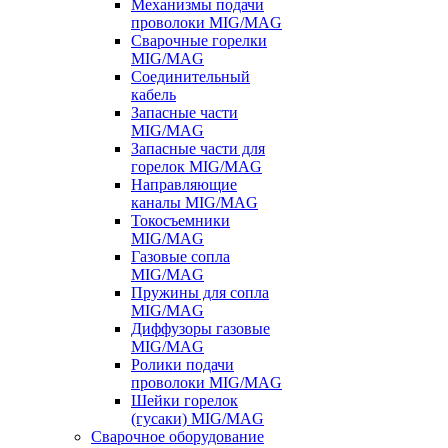
Механизмы подачи
проволоки MIG/MAG
Сварочные горелки
MIG/MAG
Соединительный
кабель
Запасные части
MIG/MAG
Запасные части для
горелок MIG/MAG
Направляющие
каналы MIG/MAG
Токосъемники
MIG/MAG
Газовые сопла
MIG/MAG
Пружины для сопла
MIG/MAG
Диффузоры газовые
MIG/MAG
Ролики подачи
проволоки MIG/MAG
Шейки горелок
(гусаки) MIG/MAG
Сварочное оборудование