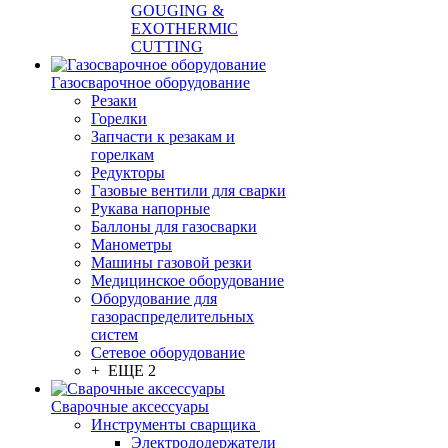
GOUGING &
EXOTHERMIC
CUTTING
Газосварочное оборудование
Резаки
Горелки
Запчасти к резакам и
горелкам
Редукторы
Газовые вентили для сварки
Рукава напорные
Баллоны для газосварки
Манометры
Машины газовой резки
Медицинское оборудование
Оборудование для
газораспределительных
систем
Сетевое оборудование
+ ЕЩЕ 2
Сварочные аксессуары
Инструменты сварщика
Электрододержатели