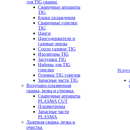
для TIG сварки
Сварочные аппараты
TIG
Блоки охлаждения
Сварочные горелки
TIG
Цанги
Цангодержатели и
газовые линзы
Сопло газовое TIG
Изоляторы TIG
Заглушки TIG
Наборы для TIG
горелки
Услуг
Головки TIG горелок
Запасные части TIG
Воздушно-плазменная
сварка, резка и строжка
Сварочные аппараты
PLASMA CUT
Плазмотроны
Запасные части
PLASMA
Лазерная сварка, резка и
очистка