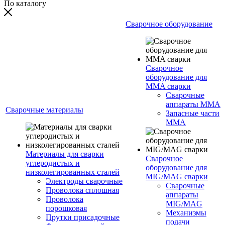
По каталогу
Сварочное оборудование
Сварочное
оборудование для
MMA сварки
Сварочные
аппараты MMA
Сварочные материалы
Запасные части
MMA
Материалы для сварки
Сварочное
углеродистых и
оборудование для
низколегированных сталей
MIG/MAG сварки
Электроды сварочные
Сварочные
Проволока сплошная
аппараты
Проволока
MIG/MAG
порошковая
Механизмы
Прутки присадочные
подачи