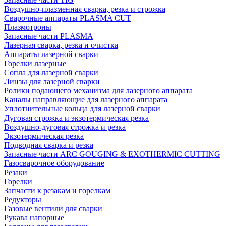
Воздушно-плазменная сварка, резка и строжка
Сварочные аппараты PLASMA CUT
Плазмотроны
Запасные части PLASMA
Лазерная сварка, резка и очистка
Аппараты лазерной сварки
Горелки лазерные
Сопла для лазерной сварки
Линзы для лазерной сварки
Ролики подающего механизма для лазерного аппарата
Каналы направляющие для лазерного аппарата
Уплотнительные кольца для лазерной сварки
Дуговая строжка и экзотермическая резка
Воздушно-дуговая строжка и резка
Экзотермическая резка
Подводная сварка и резка
Запасные части ARC GOUGING & EXOTHERMIC CUTTING
Газосварочное оборудование
Резаки
Горелки
Запчасти к резакам и горелкам
Редукторы
Газовые вентили для сварки
Рукава напорные