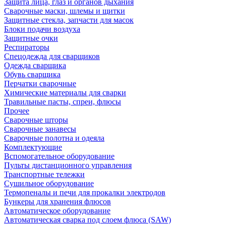
Защита лица, глаз и органов дыхания
Сварочные маски, шлемы и щитки
Защитные стекла, запчасти для масок
Блоки подачи воздуха
Защитные очки
Респираторы
Спецодежда для сварщиков
Одежда сварщика
Обувь сварщика
Перчатки сварочные
Химические материалы для сварки
Травильные пасты, спреи, флюсы
Прочее
Сварочные шторы
Сварочные занавесы
Сварочные полотна и одеяла
Комплектующие
Вспомогательное оборудование
Пульты дистанционного управления
Транспортные тележки
Сушильное оборудование
Термопеналы и печи для прокалки электродов
Бункеры для хранения флюсов
Автоматическое оборудование
Автоматическая сварка под слоем флюса (SAW)