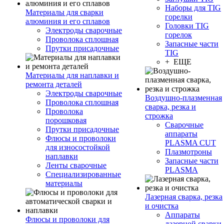
Наборы для TIG
Материалы для сварки
горелки
алюминия и его сплавов
Головки TIG
Электроды сварочные
горелок
Проволока сплошная
Запасные части
Прутки присадочные
TIG
+ ЕЩЕ
Материалы для наплавки и
ремонта деталей
Электроды сварочные
Воздушно-плазменная
Проволока сплошная
сварка, резка и
Проволока
строжка
порошковая
Сварочные
Прутки присадочные
аппараты
Флюсы и проволоки
PLASMA CUT
для износостойкой
Плазмотроны
наплавки
Запасные части
Ленты сварочные
PLASMA
Специализированные
материалы
Лазерная сварка, резка
и очистка
Аппараты
Флюсы и проволоки для
лазерной сварки