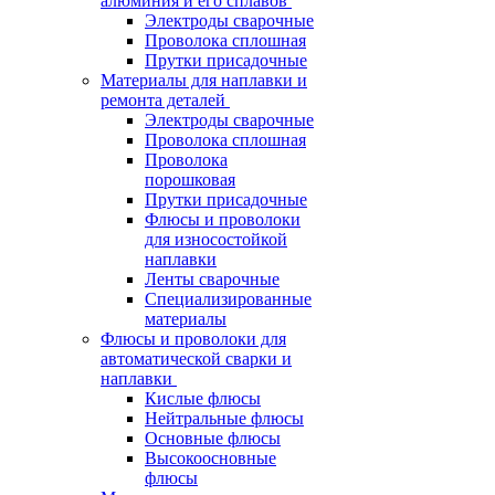
алюминия и его сплавов
Электроды сварочные
Проволока сплошная
Прутки присадочные
Материалы для наплавки и
ремонта деталей
Электроды сварочные
Проволока сплошная
Проволока
порошковая
Прутки присадочные
Флюсы и проволоки
для износостойкой
наплавки
Ленты сварочные
Специализированные
материалы
Флюсы и проволоки для
автоматической сварки и
наплавки
Кислые флюсы
Нейтральные флюсы
Основные флюсы
Высокоосновные
флюсы