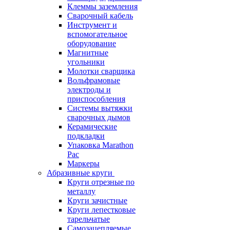
Клеммы заземления
Сварочный кабель
Инструмент и
вспомогательное
оборудование
Магнитные
угольники
Молотки сварщика
Вольфрамовые
электроды и
приспособления
Системы вытяжки
сварочных дымов
Керамические
подкладки
Упаковка Marathon
Pac
Маркеры
Абразивные круги
Круги отрезные по
металлу
Круги зачистные
Круги лепестковые
тарельчатые
Самозацепляемые