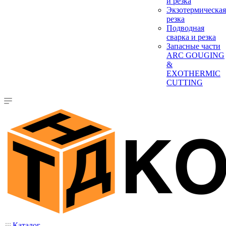
и резка
Экзотермическая
резка
Подводная
сварка и резка
Запасные части
ARC GOUGING
&
EXOTHERMIC
CUTTING
Каталог