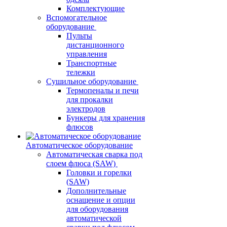
Комплектующие
Вспомогательное
оборудование
Пульты
дистанционного
управления
Транспортные
тележки
Сушильное оборудование
Термопеналы и печи
для прокалки
электродов
Бункеры для хранения
флюсов
Автоматическое оборудование
Автоматическая сварка под
слоем флюса (SAW)
Головки и горелки
(SAW)
Дополнительные
оснащение и опции
для оборудования
автоматической