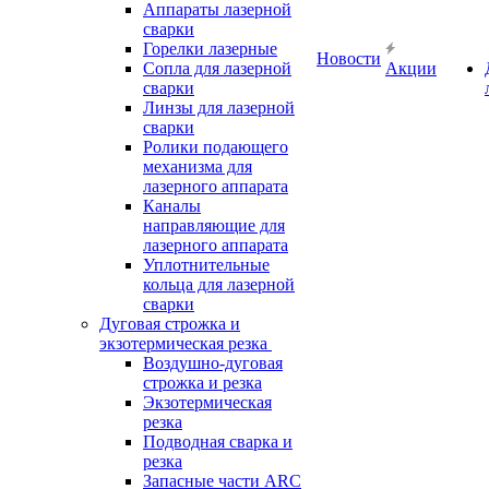
Аппараты лазерной
сварки
Горелки лазерные
Новости
Сопла для лазерной
Акции
сварки
Линзы для лазерной
сварки
Ролики подающего
механизма для
лазерного аппарата
Каналы
направляющие для
лазерного аппарата
Уплотнительные
кольца для лазерной
сварки
Дуговая строжка и
экзотермическая резка
Воздушно-дуговая
строжка и резка
Экзотермическая
резка
Подводная сварка и
резка
Запасные части ARC