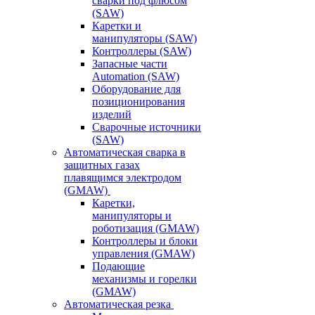
сварки под флюсом
(SAW)
Каретки и
манипуляторы (SAW)
Контроллеры (SAW)
Запасные части
Automation (SAW)
Оборудование для
позиционирования
изделий
Сварочные источники
(SAW)
Автоматическая сварка в
защитных газах
плавящимся электродом
(GMAW)
Каретки,
манипуляторы и
роботизация (GMAW)
Контроллеры и блоки
управления (GMAW)
Подающие
механизмы и горелки
(GMAW)
Автоматическая резка