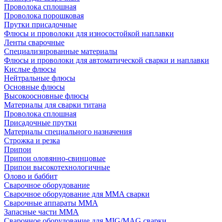
Проволока сплошная
Проволока порошковая
Прутки присадочные
Флюсы и проволоки для износостойкой наплавки
Ленты сварочные
Специализированные материалы
Флюсы и проволоки для автоматической сварки и наплавки
Кислые флюсы
Нейтральные флюсы
Основные флюсы
Высокоосновные флюсы
Материалы для сварки титана
Проволока сплошная
Присадочные прутки
Материалы специального назначения
Строжка и резка
Припои
Припои оловянно-свинцовые
Припои высокотехнологичные
Олово и баббит
Сварочное оборудование
Сварочное оборудование для MMA сварки
Сварочные аппараты MMA
Запасные части MMA
Сварочное оборудование для MIG/MAG сварки