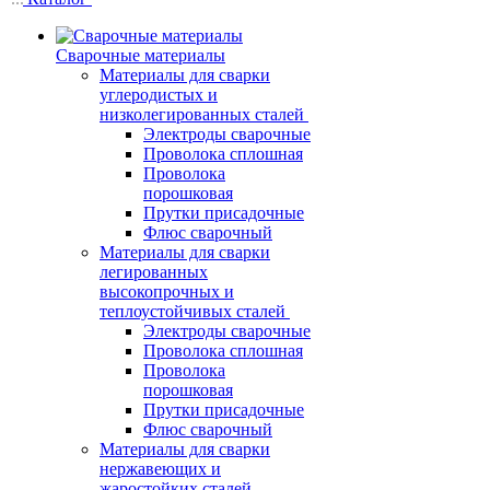
Сварочные материалы
Материалы для сварки
углеродистых и
низколегированных сталей
Электроды сварочные
Проволока сплошная
Проволока
порошковая
Прутки присадочные
Флюс сварочный
Материалы для сварки
легированных
высокопрочных и
теплоустойчивых сталей
Электроды сварочные
Проволока сплошная
Проволока
порошковая
Прутки присадочные
Флюс сварочный
Материалы для сварки
нержавеющих и
жаростойких сталей