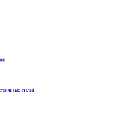
лей
стойчивых сталей