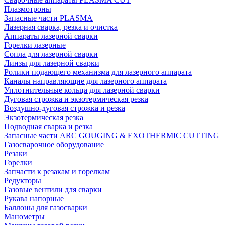
Плазмотроны
Запасные части PLASMA
Лазерная сварка, резка и очистка
Аппараты лазерной сварки
Горелки лазерные
Сопла для лазерной сварки
Линзы для лазерной сварки
Ролики подающего механизма для лазерного аппарата
Каналы направляющие для лазерного аппарата
Уплотнительные кольца для лазерной сварки
Дуговая строжка и экзотермическая резка
Воздушно-дуговая строжка и резка
Экзотермическая резка
Подводная сварка и резка
Запасные части ARC GOUGING & EXOTHERMIC CUTTING
Газосварочное оборудование
Резаки
Горелки
Запчасти к резакам и горелкам
Редукторы
Газовые вентили для сварки
Рукава напорные
Баллоны для газосварки
Манометры