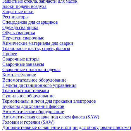
Защитные стекла, запчасти для масок
Блоки подачи воздуха
Защитные очки
Респираторы
Спецодежда для сварщиков
Одежда сварщика
Обувь сварщика
Перчатки сварочные
Химические материалы для сварки
Травильные пасты, спреи, флюсы
Прочее
Сварочные шторы
Сварочные занавесы
Сварочные полотна и одеяла
Комплектующие
Вспомогательное оборудование
Пульты дистанционного управления
Транспортные тележки
Сушильное оборудование
Термопеналы и печи для прокалки электродов
Бункеры для хранения флюсов
Автоматическое оборудование
Автоматическая сварка под слоем флюса (SAW)
Головки и горелки (SAW)
Дополнительные оснащение и опции для оборудования автома