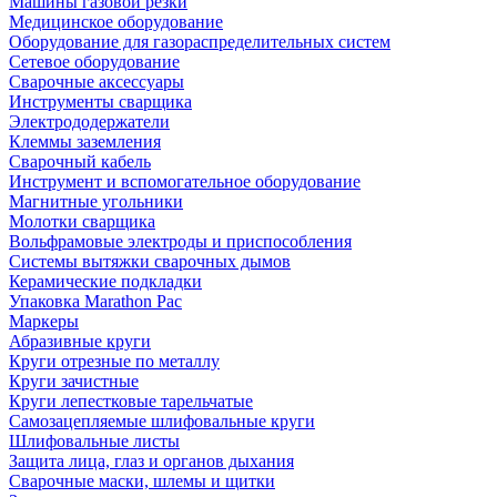
Машины газовой резки
Медицинское оборудование
Оборудование для газораспределительных систем
Сетевое оборудование
Сварочные аксессуары
Инструменты сварщика
Электрододержатели
Клеммы заземления
Сварочный кабель
Инструмент и вспомогательное оборудование
Магнитные угольники
Молотки сварщика
Вольфрамовые электроды и приспособления
Системы вытяжки сварочных дымов
Керамические подкладки
Упаковка Marathon Pac
Маркеры
Абразивные круги
Круги отрезные по металлу
Круги зачистные
Круги лепестковые тарельчатые
Самозацепляемые шлифовальные круги
Шлифовальные листы
Защита лица, глаз и органов дыхания
Сварочные маски, шлемы и щитки