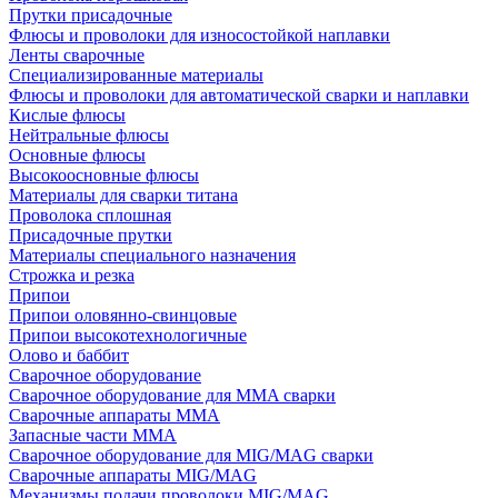
Прутки присадочные
Флюсы и проволоки для износостойкой наплавки
Ленты сварочные
Специализированные материалы
Флюсы и проволоки для автоматической сварки и наплавки
Кислые флюсы
Нейтральные флюсы
Основные флюсы
Высокоосновные флюсы
Материалы для сварки титана
Проволока сплошная
Присадочные прутки
Материалы специального назначения
Строжка и резка
Припои
Припои оловянно-свинцовые
Припои высокотехнологичные
Олово и баббит
Сварочное оборудование
Сварочное оборудование для MMA сварки
Сварочные аппараты MMA
Запасные части MMA
Сварочное оборудование для MIG/MAG сварки
Сварочные аппараты MIG/MAG
Механизмы подачи проволоки MIG/MAG