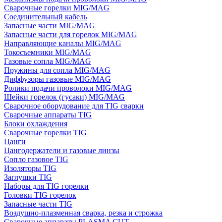
Сварочные горелки MIG/MAG
Соединительный кабель
Запасные части MIG/MAG
Запасные части для горелок MIG/MAG
Направляющие каналы MIG/MAG
Токосъемники MIG/MAG
Газовые сопла MIG/MAG
Пружины для сопла MIG/MAG
Диффузоры газовые MIG/MAG
Ролики подачи проволоки MIG/MAG
Шейки горелок (гусаки) MIG/MAG
Сварочное оборудование для TIG сварки
Сварочные аппараты TIG
Блоки охлаждения
Сварочные горелки TIG
Цанги
Цангодержатели и газовые линзы
Сопло газовое TIG
Изоляторы TIG
Заглушки TIG
Наборы для TIG горелки
Головки TIG горелок
Запасные части TIG
Воздушно-плазменная сварка, резка и строжка
Сварочные аппараты PLASMA CUT