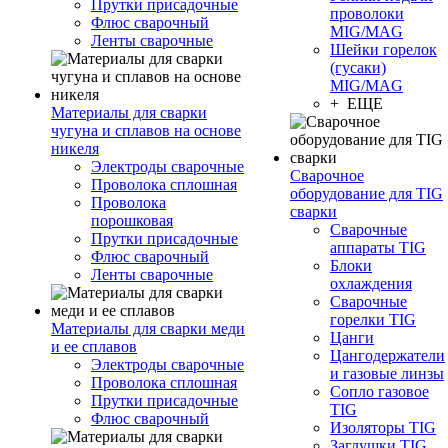
Прутки присадочные
проволоки
Флюс сварочный
MIG/MAG
Ленты сварочные
Шейки горелок
(гусаки)
MIG/MAG
+ ЕЩЕ
Материалы для сварки
чугуна и сплавов на основе
никеля
Электроды сварочные
Сварочное
Проволока сплошная
оборудование для TIG
Проволока
сварки
порошковая
Сварочные
Прутки присадочные
аппараты TIG
Флюс сварочный
Блоки
Ленты сварочные
охлаждения
Сварочные
горелки TIG
Материалы для сварки меди
Цанги
и ее сплавов
Цангодержатели
Электроды сварочные
и газовые линзы
Проволока сплошная
Сопло газовое
Прутки присадочные
TIG
Флюс сварочный
Изоляторы TIG
Заглушки TIG