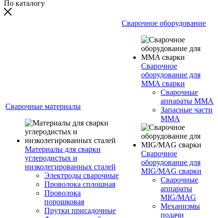
По каталогу
Сварочное оборудование
Сварочное
оборудование для
MMA сварки
Сварочные
аппараты MMA
Сварочные материалы
Запасные части
MMA
Материалы для сварки
Сварочное
углеродистых и
оборудование для
низколегированных сталей
MIG/MAG сварки
Электроды сварочные
Сварочные
Проволока сплошная
аппараты
Проволока
MIG/MAG
порошковая
Механизмы
Прутки присадочные
подачи