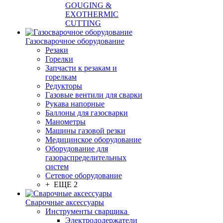
GOUGING &
EXOTHERMIC
CUTTING
Газосварочное оборудование
Резаки
Горелки
Запчасти к резакам и
горелкам
Редукторы
Газовые вентили для сварки
Рукава напорные
Баллоны для газосварки
Манометры
Машины газовой резки
Медицинское оборудование
Оборудование для
газораспределительных
систем
Сетевое оборудование
+ ЕЩЕ 2
Сварочные аксессуары
Инструменты сварщика
Электрододержатели