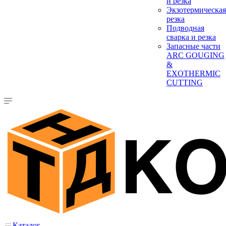
и резка
Экзотермическая
резка
Подводная
сварка и резка
Запасные части
ARC GOUGING
&
EXOTHERMIC
CUTTING
Каталог