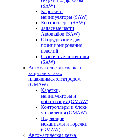
сварки под флюсом
(SAW)
Каретки и
манипуляторы (SAW)
Контроллеры (SAW)
Запасные части
Automation (SAW)
Оборудование для
позиционирования
изделий
Сварочные источники
(SAW)
Автоматическая сварка в
защитных газах
плавящимся электродом
(GMAW)
Каретки,
манипуляторы и
роботизация (GMAW)
Контроллеры и блоки
управления (GMAW)
Подающие
механизмы и горелки
(GMAW)
Автоматическая резка