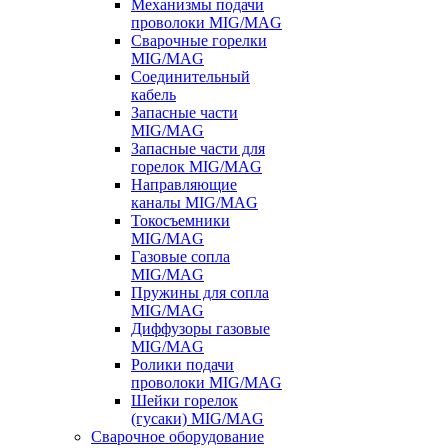
Механизмы подачи
проволоки MIG/MAG
Сварочные горелки
MIG/MAG
Соединительный
кабель
Запасные части
MIG/MAG
Запасные части для
горелок MIG/MAG
Направляющие
каналы MIG/MAG
Токосъемники
MIG/MAG
Газовые сопла
MIG/MAG
Пружины для сопла
MIG/MAG
Диффузоры газовые
MIG/MAG
Ролики подачи
проволоки MIG/MAG
Шейки горелок
(гусаки) MIG/MAG
Сварочное оборудование