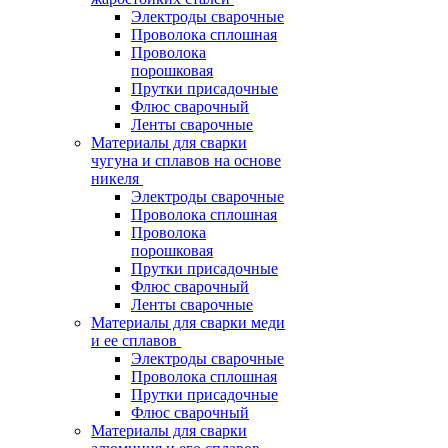
Электроды сварочные
Проволока сплошная
Проволока
порошковая
Прутки присадочные
Флюс сварочный
Ленты сварочные
Материалы для сварки
чугуна и сплавов на основе
никеля
Электроды сварочные
Проволока сплошная
Проволока
порошковая
Прутки присадочные
Флюс сварочный
Ленты сварочные
Материалы для сварки меди
и ее сплавов
Электроды сварочные
Проволока сплошная
Прутки присадочные
Флюс сварочный
Материалы для сварки