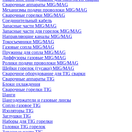
Сварочные аппараты MIG/MAG
Механизмы подачи проволоки MIG/MAG
Сварочные горелки MIG/MAG
Соединительный кабель
Запасные части MIG/MAG
Запасные части для горелок MIG/MAG
Направляющие каналы MIG/MAG
Токосъемники MIG/MAG
Газовые сопла MIG/MAG
Пружины для сопла MIG/MAG
Диффузоры газовые MIG/MAG
Ролики подачи проволоки MIG/MAG
Шейки горелок (гусаки) MIG/MAG
Сварочное оборудование для TIG сварки
Сварочные аппараты TIG
Блоки охлаждения
Сварочные горелки TIG
Цанги
Цангодержатели и газовые линзы
Сопло газовое TIG
Изоляторы TIG
Заглушки TIG
Наборы для TIG горелки
Головки TIG горелок
Запасные части TIG