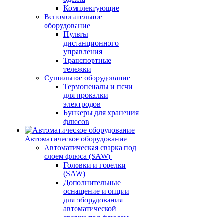
Комплектующие
Вспомогательное
оборудование
Пульты
дистанционного
управления
Транспортные
тележки
Сушильное оборудование
Термопеналы и печи
для прокалки
электродов
Бункеры для хранения
флюсов
Автоматическое оборудование
Автоматическая сварка под
слоем флюса (SAW)
Головки и горелки
(SAW)
Дополнительные
оснащение и опции
для оборудования
автоматической