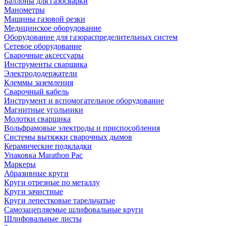
Баллоны для газосварки
Манометры
Машины газовой резки
Медицинское оборудование
Оборудование для газораспределительных систем
Сетевое оборудование
Сварочные аксессуары
Инструменты сварщика
Электрододержатели
Клеммы заземления
Сварочный кабель
Инструмент и вспомогательное оборудование
Магнитные угольники
Молотки сварщика
Вольфрамовые электроды и приспособления
Системы вытяжки сварочных дымов
Керамические подкладки
Упаковка Marathon Pac
Маркеры
Абразивные круги
Круги отрезные по металлу
Круги зачистные
Круги лепестковые тарельчатые
Самозацепляемые шлифовальные круги
Шлифовальные листы