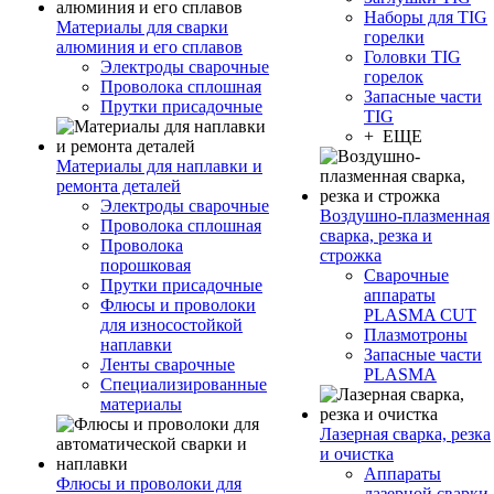
Наборы для TIG
Материалы для сварки
горелки
алюминия и его сплавов
Головки TIG
Электроды сварочные
горелок
Проволока сплошная
Запасные части
Прутки присадочные
TIG
+ ЕЩЕ
Материалы для наплавки и
ремонта деталей
Электроды сварочные
Воздушно-плазменная
Проволока сплошная
сварка, резка и
Проволока
строжка
порошковая
Сварочные
Прутки присадочные
аппараты
Флюсы и проволоки
PLASMA CUT
для износостойкой
Плазмотроны
наплавки
Запасные части
Ленты сварочные
PLASMA
Специализированные
материалы
Лазерная сварка, резка
и очистка
Аппараты
Флюсы и проволоки для
лазерной сварки