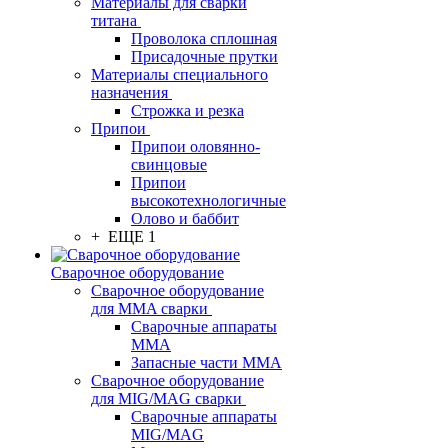
Материалы для сварки
титана
Проволока сплошная
Присадочные прутки
Материалы специального
назначения
Строжка и резка
Припои
Припои оловянно-
свинцовые
Припои
высокотехнологичные
Олово и баббит
+ ЕЩЕ 1
Сварочное оборудование
Сварочное оборудование
для MMA сварки
Сварочные аппараты
MMA
Запасные части MMA
Сварочное оборудование
для MIG/MAG сварки
Сварочные аппараты
MIG/MAG