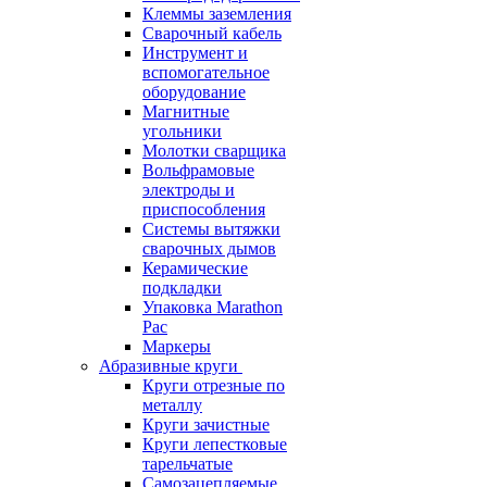
Клеммы заземления
Сварочный кабель
Инструмент и
вспомогательное
оборудование
Магнитные
угольники
Молотки сварщика
Вольфрамовые
электроды и
приспособления
Системы вытяжки
сварочных дымов
Керамические
подкладки
Упаковка Marathon
Pac
Маркеры
Абразивные круги
Круги отрезные по
металлу
Круги зачистные
Круги лепестковые
тарельчатые
Самозацепляемые