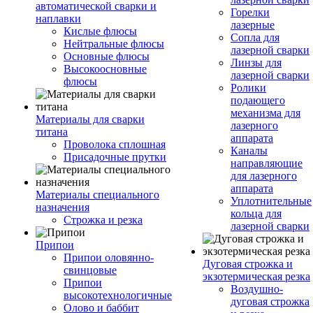
автоматической сварки и
Горелки
наплавки
лазерные
Кислые флюсы
Сопла для
Нейтральные флюсы
лазерной сварки
Основные флюсы
Линзы для
Высокоосновные
лазерной сварки
флюсы
Ролики
подающего
механизма для
Материалы для сварки
лазерного
титана
аппарата
Проволока сплошная
Каналы
Присадочные прутки
направляющие
для лазерного
аппарата
Материалы специального
Уплотнительные
назначения
кольца для
Строжка и резка
лазерной сварки
Припои
Припои оловянно-
Дуговая строжка и
свинцовые
экзотермическая резка
Припои
Воздушно-
высокотехнологичные
дуговая строжка
Олово и баббит