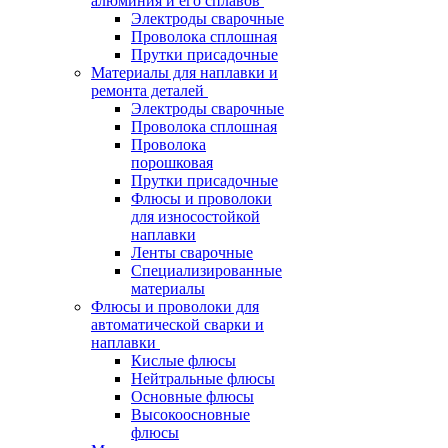
алюминия и его сплавов
Электроды сварочные
Проволока сплошная
Прутки присадочные
Материалы для наплавки и
ремонта деталей
Электроды сварочные
Проволока сплошная
Проволока
порошковая
Прутки присадочные
Флюсы и проволоки
для износостойкой
наплавки
Ленты сварочные
Специализированные
материалы
Флюсы и проволоки для
автоматической сварки и
наплавки
Кислые флюсы
Нейтральные флюсы
Основные флюсы
Высокоосновные
флюсы