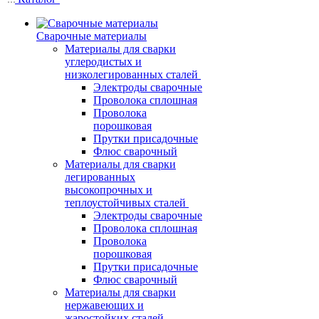
Сварочные материалы
Материалы для сварки
углеродистых и
низколегированных сталей
Электроды сварочные
Проволока сплошная
Проволока
порошковая
Прутки присадочные
Флюс сварочный
Материалы для сварки
легированных
высокопрочных и
теплоустойчивых сталей
Электроды сварочные
Проволока сплошная
Проволока
порошковая
Прутки присадочные
Флюс сварочный
Материалы для сварки
нержавеющих и
жаростойких сталей