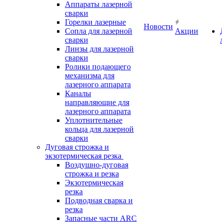
Аппараты лазерной
сварки
Горелки лазерные
Новости
Сопла для лазерной
Акции
сварки
Линзы для лазерной
сварки
Ролики подающего
механизма для
лазерного аппарата
Каналы
направляющие для
лазерного аппарата
Уплотнительные
кольца для лазерной
сварки
Дуговая строжка и
экзотермическая резка
Воздушно-дуговая
строжка и резка
Экзотермическая
резка
Подводная сварка и
резка
Запасные части ARC