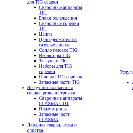
для TIG сварки
Сварочные аппараты
TIG
Блоки охлаждения
Сварочные горелки
TIG
Цанги
Цангодержатели и
газовые линзы
Сопло газовое TIG
Изоляторы TIG
Заглушки TIG
Наборы для TIG
горелки
Услуг
Головки TIG горелок
Запасные части TIG
Воздушно-плазменная
сварка, резка и строжка
Сварочные аппараты
PLASMA CUT
Плазмотроны
Запасные части
PLASMA
Лазерная сварка, резка и
очистка