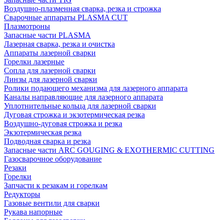
Воздушно-плазменная сварка, резка и строжка
Сварочные аппараты PLASMA CUT
Плазмотроны
Запасные части PLASMA
Лазерная сварка, резка и очистка
Аппараты лазерной сварки
Горелки лазерные
Сопла для лазерной сварки
Линзы для лазерной сварки
Ролики подающего механизма для лазерного аппарата
Каналы направляющие для лазерного аппарата
Уплотнительные кольца для лазерной сварки
Дуговая строжка и экзотермическая резка
Воздушно-дуговая строжка и резка
Экзотермическая резка
Подводная сварка и резка
Запасные части ARC GOUGING & EXOTHERMIC CUTTING
Газосварочное оборудование
Резаки
Горелки
Запчасти к резакам и горелкам
Редукторы
Газовые вентили для сварки
Рукава напорные