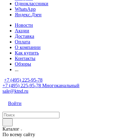
Одноклассники
WhatsApp
Яндекс.Дзен
Новости
Акции
Доставка
Оплата
О компании
Как купить
Контакты
Обзоры
...
+7 (495) 225-95-78
+7 (495) 225-95-78
Многоканальный
sale@ktnd.ru
Войти
Каталог
По всему сайту