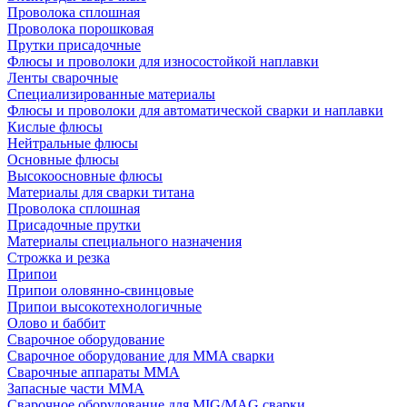
Проволока сплошная
Проволока порошковая
Прутки присадочные
Флюсы и проволоки для износостойкой наплавки
Ленты сварочные
Специализированные материалы
Флюсы и проволоки для автоматической сварки и наплавки
Кислые флюсы
Нейтральные флюсы
Основные флюсы
Высокоосновные флюсы
Материалы для сварки титана
Проволока сплошная
Присадочные прутки
Материалы специального назначения
Строжка и резка
Припои
Припои оловянно-свинцовые
Припои высокотехнологичные
Олово и баббит
Сварочное оборудование
Сварочное оборудование для MMA сварки
Сварочные аппараты MMA
Запасные части MMA
Сварочное оборудование для MIG/MAG сварки