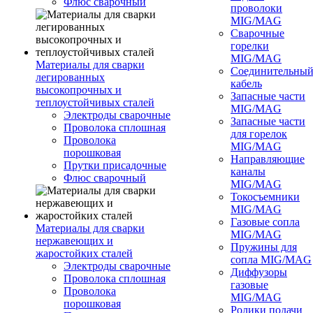
Флюс сварочный
проволоки
MIG/MAG
Сварочные
горелки
MIG/MAG
Материалы для сварки
Соединительны
легированных
кабель
высокопрочных и
Запасные части
теплоустойчивых сталей
MIG/MAG
Электроды сварочные
Запасные части
Проволока сплошная
для горелок
Проволока
MIG/MAG
порошковая
Направляющие
Прутки присадочные
каналы
Флюс сварочный
MIG/MAG
Токосъемники
MIG/MAG
Газовые сопла
Материалы для сварки
MIG/MAG
нержавеющих и
Пружины для
жаростойких сталей
сопла MIG/MAG
Электроды сварочные
Диффузоры
Проволока сплошная
газовые
Проволока
MIG/MAG
порошковая
Ролики подачи