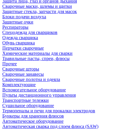
Защита лица, глаз и органов дыхания
Сварочные маски, шлемы и щитки
Защитные стекла, запчасти для масок
Блоки подачи воздуха
Защитные очки
Респираторы
Спецодежда для сварщиков
Одежда сварщика
Обувь сварщика
Перчатки сварочные
Химические материалы для сварки
Травильные пасты, спреи, флюсы
Прочее
Сварочные шторы
Сварочные занавесы
Сварочные полотна и одеяла
Комплектующие
Вспомогательное оборудование
Пульты дистанционного управления
Транспортные тележки
Сушильное оборудование
Термопеналы и печи для прокалки электродов
Бункеры для хранения флюсов
Автоматическое оборудование
Автоматическая сварка под слоем флюса (SAW)