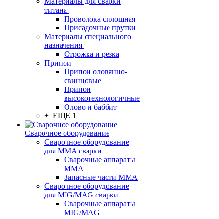
Материалы для сварки
титана
Проволока сплошная
Присадочные прутки
Материалы специального
назначения
Строжка и резка
Припои
Припои оловянно-
свинцовые
Припои
высокотехнологичные
Олово и баббит
+ ЕЩЕ 1
Сварочное оборудование
Сварочное оборудование
для MMA сварки
Сварочные аппараты
MMA
Запасные части MMA
Сварочное оборудование
для MIG/MAG сварки
Сварочные аппараты
MIG/MAG