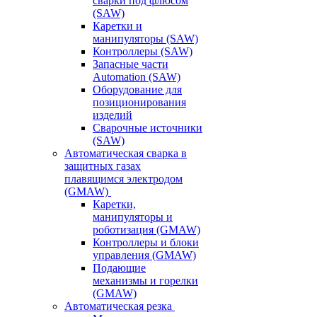
сварки под флюсом
(SAW)
Каретки и
манипуляторы (SAW)
Контроллеры (SAW)
Запасные части
Automation (SAW)
Оборудование для
позиционирования
изделий
Сварочные источники
(SAW)
Автоматическая сварка в
защитных газах
плавящимся электродом
(GMAW)
Каретки,
манипуляторы и
роботизация (GMAW)
Контроллеры и блоки
управления (GMAW)
Подающие
механизмы и горелки
(GMAW)
Автоматическая резка