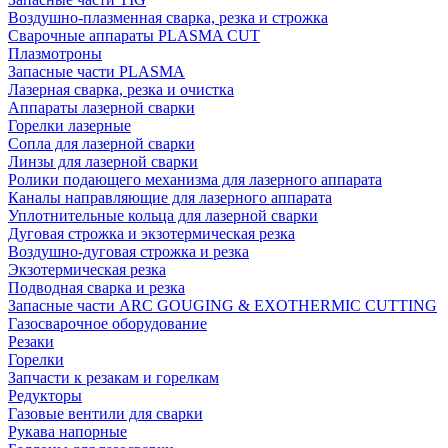
Воздушно-плазменная сварка, резка и строжка
Сварочные аппараты PLASMA CUT
Плазмотроны
Запасные части PLASMA
Лазерная сварка, резка и очистка
Аппараты лазерной сварки
Горелки лазерные
Сопла для лазерной сварки
Линзы для лазерной сварки
Ролики подающего механизма для лазерного аппарата
Каналы направляющие для лазерного аппарата
Уплотнительные кольца для лазерной сварки
Дуговая строжка и экзотермическая резка
Воздушно-дуговая строжка и резка
Экзотермическая резка
Подводная сварка и резка
Запасные части ARC GOUGING & EXOTHERMIC CUTTING
Газосварочное оборудование
Резаки
Горелки
Запчасти к резакам и горелкам
Редукторы
Газовые вентили для сварки
Рукава напорные