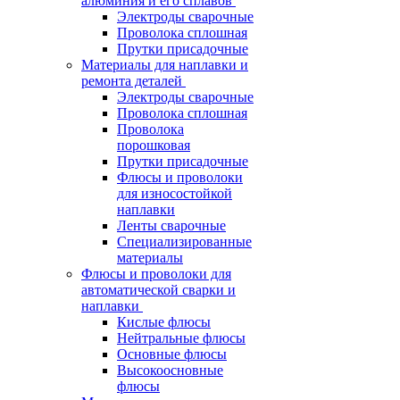
алюминия и его сплавов
Электроды сварочные
Проволока сплошная
Прутки присадочные
Материалы для наплавки и
ремонта деталей
Электроды сварочные
Проволока сплошная
Проволока
порошковая
Прутки присадочные
Флюсы и проволоки
для износостойкой
наплавки
Ленты сварочные
Специализированные
материалы
Флюсы и проволоки для
автоматической сварки и
наплавки
Кислые флюсы
Нейтральные флюсы
Основные флюсы
Высокоосновные
флюсы