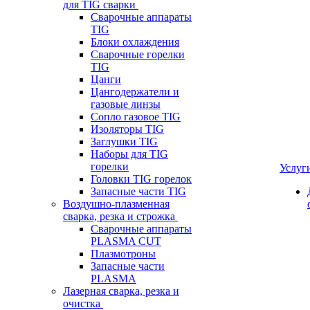
для TIG сварки
Сварочные аппараты
TIG
Блоки охлаждения
Сварочные горелки
TIG
Цанги
Цангодержатели и
газовые линзы
Сопло газовое TIG
Изоляторы TIG
Заглушки TIG
Наборы для TIG
горелки
Услуг
Головки TIG горелок
Запасные части TIG
Воздушно-плазменная
сварка, резка и строжка
Сварочные аппараты
PLASMA CUT
Плазмотроны
Запасные части
PLASMA
Лазерная сварка, резка и
очистка