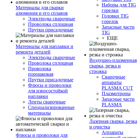
Наборы для TIG
Материалы для сварки
горелки
алюминия и его сплавов
Головки TIG
Электроды сварочные
горелок
Проволока сплошная
Запасные части
Прутки присадочные
TIG
+ ЕЩЕ
Материалы для наплавки и
ремонта деталей
Электроды сварочные
Воздушно-плазменная
Проволока сплошная
сварка, резка и
Проволока
строжка
порошковая
Сварочные
Прутки присадочные
аппараты
Флюсы и проволоки
PLASMA CUT
для износостойкой
Плазмотроны
наплавки
Запасные части
Ленты сварочные
PLASMA
Специализированные
материалы
Лазерная сварка, резка
и очистка
Аппараты
Флюсы и проволоки для
лазерной сварки