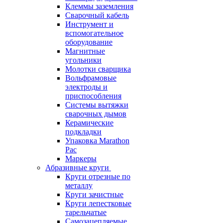
Клеммы заземления
Сварочный кабель
Инструмент и
вспомогательное
оборудование
Магнитные
угольники
Молотки сварщика
Вольфрамовые
электроды и
приспособления
Системы вытяжки
сварочных дымов
Керамические
подкладки
Упаковка Marathon
Pac
Маркеры
Абразивные круги
Круги отрезные по
металлу
Круги зачистные
Круги лепестковые
тарельчатые
Самозацепляемые