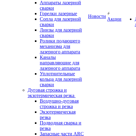
Аппараты лазерной
сварки
Горелки лазерные
Новости
Сопла для лазерной
Акции
сварки
Линзы для лазерной
сварки
Ролики подающего
механизма для
лазерного аппарата
Каналы
направляющие для
лазерного аппарата
Уплотнительные
кольца для лазерной
сварки
Дуговая строжка и
экзотермическая резка
Воздушно-дуговая
строжка и резка
Экзотермическая
резка
Подводная сварка и
резка
Запасные части ARC