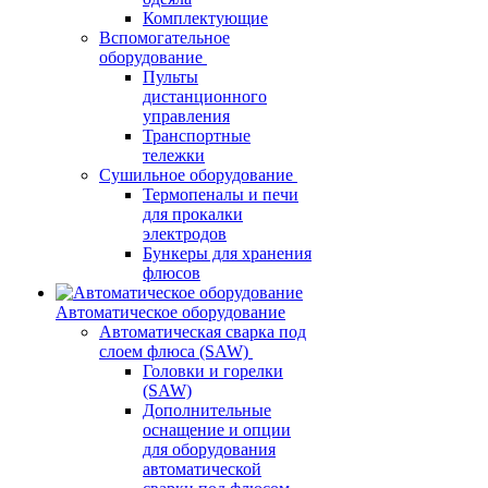
Комплектующие
Вспомогательное
оборудование
Пульты
дистанционного
управления
Транспортные
тележки
Сушильное оборудование
Термопеналы и печи
для прокалки
электродов
Бункеры для хранения
флюсов
Автоматическое оборудование
Автоматическая сварка под
слоем флюса (SAW)
Головки и горелки
(SAW)
Дополнительные
оснащение и опции
для оборудования
автоматической