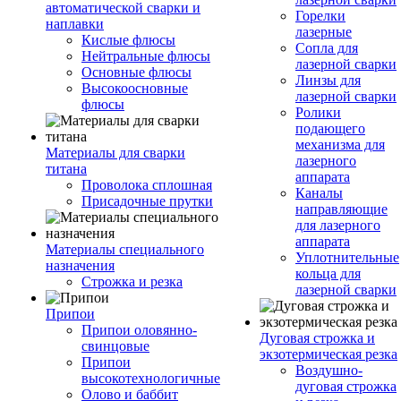
автоматической сварки и
Горелки
наплавки
лазерные
Кислые флюсы
Сопла для
Нейтральные флюсы
лазерной сварки
Основные флюсы
Линзы для
Высокоосновные
лазерной сварки
флюсы
Ролики
подающего
механизма для
Материалы для сварки
лазерного
титана
аппарата
Проволока сплошная
Каналы
Присадочные прутки
направляющие
для лазерного
аппарата
Материалы специального
Уплотнительные
назначения
кольца для
Строжка и резка
лазерной сварки
Припои
Припои оловянно-
Дуговая строжка и
свинцовые
экзотермическая резка
Припои
Воздушно-
высокотехнологичные
дуговая строжка
Олово и баббит