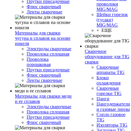
Прутки присадочные
проволоки
Флюс сварочный
MIG/MAG
Ленты сварочные
Шейки горелок
(гусаки)
MIG/MAG
+ ЕЩЕ
Материалы для сварки
чугуна и сплавов на основе
никеля
Электроды сварочные
Сварочное
Проволока сплошная
оборудование для TIG
Проволока
сварки
порошковая
Сварочные
Прутки присадочные
аппараты TIG
Флюс сварочный
Блоки
Ленты сварочные
охлаждения
Сварочные
горелки TIG
Материалы для сварки меди
Цанги
и ее сплавов
Цангодержатели
Электроды сварочные
и газовые линзы
Проволока сплошная
Сопло газовое
Прутки присадочные
TIG
Флюс сварочный
Изоляторы TIG
Заглушки TIG