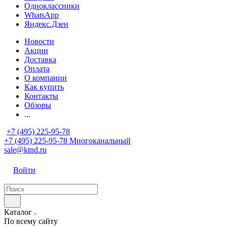
Одноклассники
WhatsApp
Яндекс.Дзен
Новости
Акции
Доставка
Оплата
О компании
Как купить
Контакты
Обзоры
...
+7 (495) 225-95-78
+7 (495) 225-95-78
Многоканальный
sale@ktnd.ru
Войти
Каталог
По всему сайту