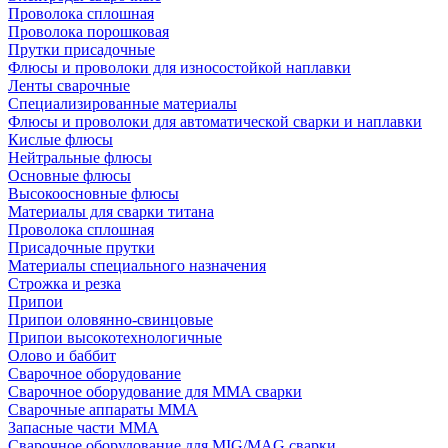
Проволока сплошная
Проволока порошковая
Прутки присадочные
Флюсы и проволоки для износостойкой наплавки
Ленты сварочные
Специализированные материалы
Флюсы и проволоки для автоматической сварки и наплавки
Кислые флюсы
Нейтральные флюсы
Основные флюсы
Высокоосновные флюсы
Материалы для сварки титана
Проволока сплошная
Присадочные прутки
Материалы специального назначения
Строжка и резка
Припои
Припои оловянно-свинцовые
Припои высокотехнологичные
Олово и баббит
Сварочное оборудование
Сварочное оборудование для MMA сварки
Сварочные аппараты MMA
Запасные части MMA
Сварочное оборудование для MIG/MAG сварки