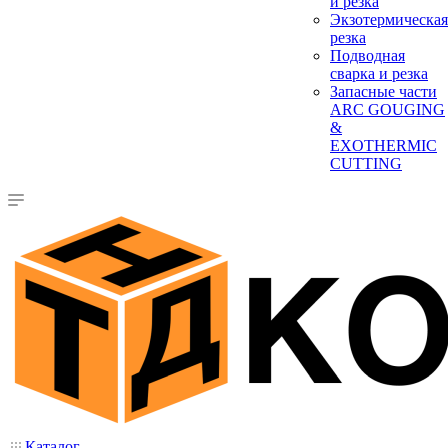
и резка
Экзотермическая
резка
Подводная
сварка и резка
Запасные части
ARC GOUGING
&
EXOTHERMIC
CUTTING
Каталог