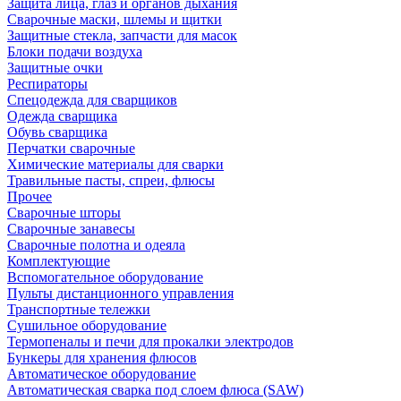
Защита лица, глаз и органов дыхания
Сварочные маски, шлемы и щитки
Защитные стекла, запчасти для масок
Блоки подачи воздуха
Защитные очки
Респираторы
Спецодежда для сварщиков
Одежда сварщика
Обувь сварщика
Перчатки сварочные
Химические материалы для сварки
Травильные пасты, спреи, флюсы
Прочее
Сварочные шторы
Сварочные занавесы
Сварочные полотна и одеяла
Комплектующие
Вспомогательное оборудование
Пульты дистанционного управления
Транспортные тележки
Сушильное оборудование
Термопеналы и печи для прокалки электродов
Бункеры для хранения флюсов
Автоматическое оборудование
Автоматическая сварка под слоем флюса (SAW)