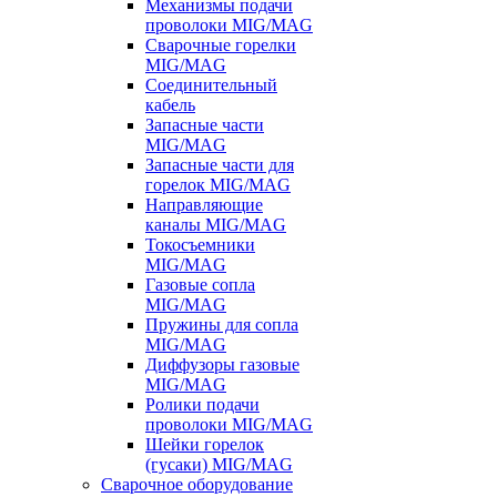
Механизмы подачи
проволоки MIG/MAG
Сварочные горелки
MIG/MAG
Соединительный
кабель
Запасные части
MIG/MAG
Запасные части для
горелок MIG/MAG
Направляющие
каналы MIG/MAG
Токосъемники
MIG/MAG
Газовые сопла
MIG/MAG
Пружины для сопла
MIG/MAG
Диффузоры газовые
MIG/MAG
Ролики подачи
проволоки MIG/MAG
Шейки горелок
(гусаки) MIG/MAG
Сварочное оборудование