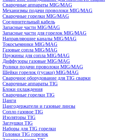
Сварочные аппараты MIG/MAG
Механизмы подачи проволоки MIG/MAG
Сварочные горелки MIG/MAG
Соединительный кабель
Запасные части MIG/MAG
Запасные части для горелок MIG/MAG
Направляющие каналы MIG/MAG
Токосъемники MIG/MAG
Газовые сопла MIG/MAG
Пружины для сопла MIG/MAG
Диффузоры газовые MIG/MAG
Ролики подачи проволоки MIG/MAG
Шейки горелок (гусаки) MIG/MAG
Сварочное оборудование для TIG сварки
Сварочные аппараты TIG
Блоки охлаждения
Сварочные горелки TIG
Цанги
Цангодержатели и газовые линзы
Сопло газовое TIG
Изоляторы TIG
Заглушки TIG
Наборы для TIG горелки
Головки TIG горелок
Запасные части TIG