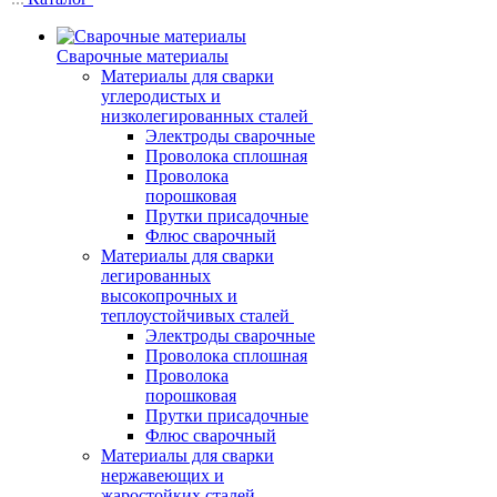
Сварочные материалы
Материалы для сварки
углеродистых и
низколегированных сталей
Электроды сварочные
Проволока сплошная
Проволока
порошковая
Прутки присадочные
Флюс сварочный
Материалы для сварки
легированных
высокопрочных и
теплоустойчивых сталей
Электроды сварочные
Проволока сплошная
Проволока
порошковая
Прутки присадочные
Флюс сварочный
Материалы для сварки
нержавеющих и
жаростойких сталей