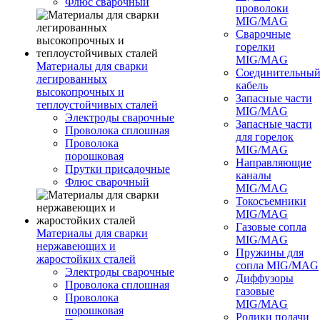
Флюс сварочный
проволоки
MIG/MAG
Сварочные
горелки
MIG/MAG
Материалы для сварки
Соединительны
легированных
кабель
высокопрочных и
Запасные части
теплоустойчивых сталей
MIG/MAG
Электроды сварочные
Запасные части
Проволока сплошная
для горелок
Проволока
MIG/MAG
порошковая
Направляющие
Прутки присадочные
каналы
Флюс сварочный
MIG/MAG
Токосъемники
MIG/MAG
Газовые сопла
Материалы для сварки
MIG/MAG
нержавеющих и
Пружины для
жаростойких сталей
сопла MIG/MAG
Электроды сварочные
Диффузоры
Проволока сплошная
газовые
Проволока
MIG/MAG
порошковая
Ролики подачи