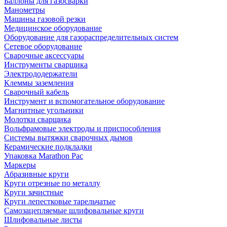
Баллоны для газосварки
Манометры
Машины газовой резки
Медицинское оборудование
Оборудование для газораспределительных систем
Сетевое оборудование
Сварочные аксессуары
Инструменты сварщика
Электрододержатели
Клеммы заземления
Сварочный кабель
Инструмент и вспомогательное оборудование
Магнитные угольники
Молотки сварщика
Вольфрамовые электроды и приспособления
Системы вытяжки сварочных дымов
Керамические подкладки
Упаковка Marathon Pac
Маркеры
Абразивные круги
Круги отрезные по металлу
Круги зачистные
Круги лепестковые тарельчатые
Самозацепляемые шлифовальные круги
Шлифовальные листы