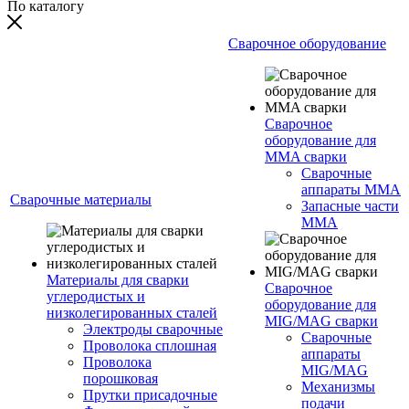
По каталогу
Сварочное оборудование
Сварочное
оборудование для
MMA сварки
Сварочные
аппараты MMA
Сварочные материалы
Запасные части
MMA
Материалы для сварки
Сварочное
углеродистых и
оборудование для
низколегированных сталей
MIG/MAG сварки
Электроды сварочные
Сварочные
Проволока сплошная
аппараты
Проволока
MIG/MAG
порошковая
Механизмы
Прутки присадочные
подачи